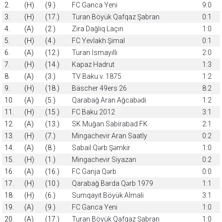
2.
(H)
(9.)
FC Ganca Yeni
9:0
3.
(H)
(17.)
Turan Böyük Qafqaz Şabran
0:1
4.
(A)
(2.)
Zira Dağlıq Laçın
1:0
5.
(H)
(4.)
FC Yevlakh Şimal
0:1
6.
(A)
(12.)
Turan İsmayıllı
2:0
7.
(H)
(14.)
Kapaz Hadrut
1:3
8.
(A)
(3.)
TV Baku v. 1875
1:2
9.
(H)
(18.)
Bäscher 49ers 26
8:2
10.
(A)
(5.)
Qarabağ Aran Ağcabədi
1:2
11.
(H)
(15.)
FC Baku 2012
3:1
12.
(A)
(13.)
SK Muğan Sabirabad FK
2:1
13.
(H)
(7.)
Mingachevir Aran Saatly
0:2
14.
(A)
(8.)
Sabail Qərb Şəmkir
1:0
15.
(H)
(1.)
Mingachevir Siyazan
0:2
16.
(A)
(16.)
FC Ganja Qərb
0:0
17.
(H)
(10.)
Qarabağ Barda Qərb 1979
1:1
18.
(H)
(6.)
Sumqayıt Böyük Almali
3:1
19.
(A)
(9.)
FC Ganca Yeni
1:0
20.
(A)
(17.)
Turan Böyük Qafqaz Şabran
1:0