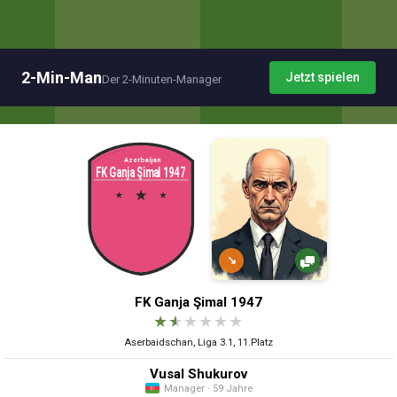
2-Min-Man
Jetzt spielen
Der 2-Minuten-Manager
↘
FK Ganja Şimal 1947
★
★
★
★
★
★
Aserbaidschan, Liga 3.1, 11.Platz
Vusal Shukurov
Manager · 59 Jahre