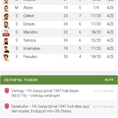
M
Äliyev
19
5
1/9
AZE
S
Celikel
23
7
17/20
AZE
S
Diniyev
24
6
17/20
AZE
S
Macidov
22
6
18/20
AZE
✚ 3
S
Sensoy
24
6
15/20
AZE
S
Imamaliev
19
5
17/20
AZE
S
Pasulko
20
4
18/20
AZE
ZEITSPIEL TICKER
LIVE
Vertrag – FK Ganja Şimal 1947 hält Äliyev
vor 16 Stunden
(M/5/19) – Vertrag verlängert.
Spielkultur – FK Ganja Şimal 1947 holt alles aus
vor 16 Stunden
dem Kader: Endspurt mit +3% Stärke.