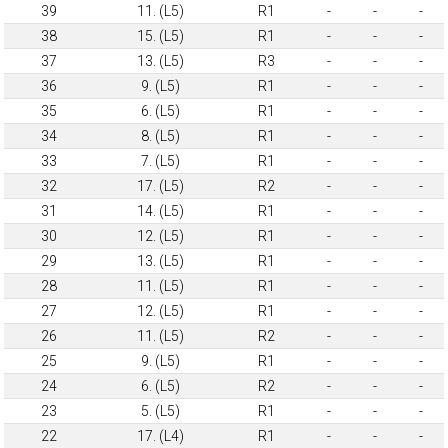
39
11. (L5)
R1
-
-
-
38
15. (L5)
R1
-
-
-
37
13. (L5)
R3
-
-
-
36
9. (L5)
R1
-
-
-
35
6. (L5)
R1
-
-
-
34
8. (L5)
R1
-
-
-
33
7. (L5)
R1
-
-
-
32
17. (L5)
R2
-
-
-
31
14. (L5)
R1
-
-
-
30
12. (L5)
R1
-
-
-
29
13. (L5)
R1
-
-
-
28
11. (L5)
R1
-
-
-
27
12. (L5)
R1
-
-
-
26
11. (L5)
R2
-
-
-
25
9. (L5)
R1
-
-
-
24
6. (L5)
R2
-
-
-
23
5. (L5)
R1
-
-
-
22
17. (L4)
R1
-
-
-