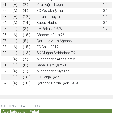
21.
(H)
(2.)
Zira Dağlıq Laçın
1:4
22.
(A)
(4.)
FC Yevlakh Şimal
0:1
23.
(H)
(12.)
Turan İsmayıllı
1:1
24.
(A)
(14.)
Kapaz Hadrut
0:1
25.
(H)
(3.)
TV Baku v. 1875
1:2
26.
(A)
(18.)
Bäscher 49ers 26
-:-
27.
(H)
(5.)
Qarabağ Aran Ağcabədi
-:-
28.
(A)
(15.)
FC Baku 2012
-:-
29.
(H)
(13.)
SK Muğan Sabirabad FK
-:-
30.
(A)
(7.)
Mingachevir Aran Saatly
-:-
31.
(H)
(8.)
Sabail Qərb Şəmkir
-:-
32.
(A)
(1.)
Mingachevir Siyazan
-:-
33.
(H)
(16.)
FC Ganja Qərb
-:-
34.
(A)
(10.)
Qarabağ Barda Qərb 1979
-:-
SAISONVERLAUF POKAL:
Aserbaidschan, Pokal