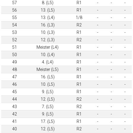
57
8. (L5)
R1
-
-
-
56
13. (L5)
R1
-
-
-
55
13. (L4)
1/8
-
-
-
54
16. (L3)
R2
-
-
-
53
10. (L3)
R1
-
-
-
52
12. (L3)
R2
-
-
-
51
Meister (L4)
R1
-
-
-
50
10. (L4)
R1
-
-
-
49
4. (L4)
R1
-
-
-
48
Meister (L5)
R1
-
-
-
47
16. (L5)
R1
-
-
-
46
10. (L5)
R1
-
-
-
45
9. (L5)
R1
-
-
-
44
12. (L5)
R2
-
-
-
43
7. (L5)
R2
-
-
-
42
9. (L5)
R1
-
-
-
41
17. (L5)
R1
-
-
-
40
12. (L5)
R2
-
-
-