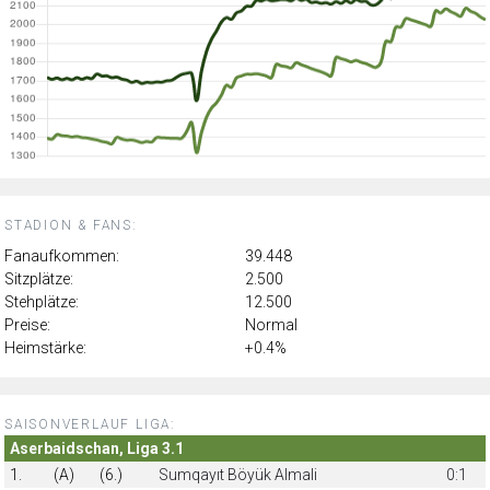
STADION & FANS:
Fanaufkommen:
39.448
Sitzplätze:
2.500
Stehplätze:
12.500
Preise:
Normal
Heimstärke:
+0.4%
SAISONVERLAUF LIGA:
Aserbaidschan, Liga 3.1
1.
(A)
(6.)
Sumqayıt Böyük Almali
0:1