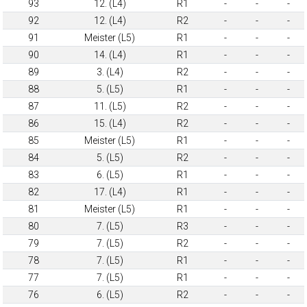
93
12. (L4)
R1
-
-
-
92
12. (L4)
R2
-
-
-
91
Meister (L5)
R1
-
-
-
90
14. (L4)
R1
-
-
-
89
3. (L4)
R2
-
-
-
88
5. (L5)
R1
-
-
-
87
11. (L5)
R2
-
-
-
86
15. (L4)
R2
-
-
-
85
Meister (L5)
R1
-
-
-
84
5. (L5)
R2
-
-
-
83
6. (L5)
R1
-
-
-
82
17. (L4)
R1
-
-
-
81
Meister (L5)
R1
-
-
-
80
7. (L5)
R3
-
-
-
79
7. (L5)
R2
-
-
-
78
7. (L5)
R1
-
-
-
77
7. (L5)
R1
-
-
-
76
6. (L5)
R2
-
-
-