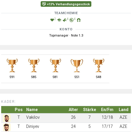
+13% Verhandlungsgeschick
TEAMCHEMIE
2
4
4
KONTO
Topmanager · Note 1.3
S
91
S
85
S
81
S
51
S
48
KADER:
Pos
Name
Alter
Stärke
En/Fm
Land
T
Vakilov
26
7
12/18
AZE
T
Diniyev
24
5
17/17
AZE