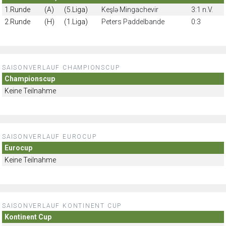
1.Runde
(A)
(5.Liga)
Keşlə Mingachevir
3:1 n.V.
2.Runde
(H)
(1.Liga)
Peters Paddelbande
0:3
SAISONVERLAUF CHAMPIONSCUP
Championscup
Keine Teilnahme
SAISONVERLAUF EUROCUP
Eurocup
Keine Teilnahme
SAISONVERLAUF KONTINENT CUP
Kontinent Cup