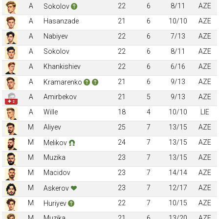
A
22
6
8/11
AZE
Sokolov
A
Hasanzade
21
6
10/10
AZE
A
Nabiyev
22
6
7/13
AZE
A
Sokolov
22
6
8/11
AZE
A
Khankishiev
22
6
6/16
AZE
A
21
6
9/13
AZE
Kramarenko
A
Amirbekov
21
5
9/13
AZE
✚ 2
A
Wille
18
4
10/10
LIE
M
Aliyev
25
7
13/15
AZE
M
24
7
13/15
AZE
Melikov
M
Muzika
23
7
13/15
AZE
M
Macidov
23
7
14/14
AZE
M
23
7
12/17
AZE
Askerov
M
22
7
10/15
AZE
Huriyev
M
Muzika
21
6
13/20
AZE