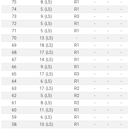
75
8. (L5)
R1
-
-
-
74
5. (L5)
R1
-
-
-
73
9. (L5)
R3
-
-
-
72
5. (L5)
R1
-
-
-
71
5. (L5)
R1
-
-
-
70
13. (L5)
-
-
-
-
69
18. (L5)
R1
-
-
-
68
17. (L5)
R1
-
-
-
67
14. (L5)
R1
-
-
-
66
9. (L5)
R1
-
-
-
65
17. (L5)
R3
-
-
-
64
6. (L5)
R1
-
-
-
63
17. (L5)
R2
-
-
-
62
5. (L5)
R2
-
-
-
61
8. (L5)
R2
-
-
-
60
11. (L5)
R1
-
-
-
59
6. (L5)
R1
-
-
-
58
10. (L5)
R1
-
-
-