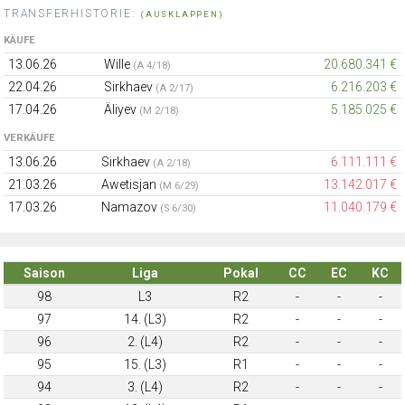
TRANSFERHISTORIE:
(AUSKLAPPEN)
KÄUFE
13.06.26
Wille
20.680.341 €
(A 4/18)
22.04.26
Sirkhaev
6.216.203 €
(A 2/17)
17.04.26
Äliyev
5.185.025 €
(M 2/18)
VERKÄUFE
13.06.26
Sirkhaev
6.111.111 €
(A 2/18)
21.03.26
Awetisjan
13.142.017 €
(M 6/29)
17.03.26
Namazov
11.040.179 €
(S 6/30)
Saison
Liga
Pokal
CC
EC
KC
98
L3
R2
-
-
-
97
14. (L3)
R2
-
-
-
96
2. (L4)
R2
-
-
-
95
15. (L3)
R1
-
-
-
94
3. (L4)
R2
-
-
-