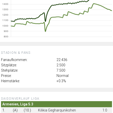
STADION & FANS:
Fanaufkommen:
22.436
Sitzplätze:
2.500
Stehplätze:
7.500
Preise:
Normal
Heimstärke:
+0.3%
SAISONVERLAUF LIGA:
Armenien, Liga 5.3
1.
(A)
(10.)
Kilikia Gegharqunikshen
1:0