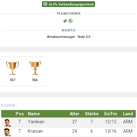
+5.5% Verhandlungsgeschick
TEAMCHEMIE
KONTO
Amateurmanager · Note 3.0
S
67
S
66
KADER:
Pos
Name
Alter
Stärke
En/Fm
Land
T
Yanikian
27
7
12/12
ARM
T
Kranian
24
6
13/16
ARM