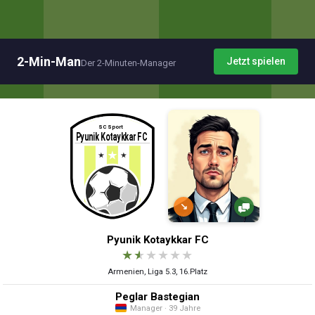
2-Min-Man
Jetzt spielen
Der 2-Minuten-Manager
↘
Pyunik Kotaykkar FC
★
★
★
★
★
★
Armenien, Liga 5.3, 16.Platz
Peglar Bastegian
Manager · 39 Jahre