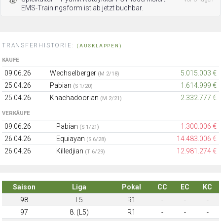
EMS-Trainingsform ist ab jetzt buchbar.
TRANSFERHISTORIE:
(AUSKLAPPEN)
KÄUFE
09.06.26
Wechselberger
5.015.003 €
(M 2/18)
25.04.26
Pabian
1.614.999 €
(S 1/20)
25.04.26
Khachadoorian
2.332.777 €
(M 2/21)
VERKÄUFE
09.06.26
Pabian
1.300.006 €
(S 1/21)
26.04.26
Equiayan
14.483.006 €
(S 6/28)
26.04.26
Killedjian
12.981.274 €
(T 6/29)
Saison
Liga
Pokal
CC
EC
KC
98
L5
R1
-
-
-
97
8. (L5)
R1
-
-
-