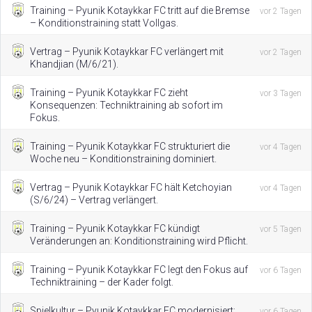
Training – Pyunik Kotaykkar FC tritt auf die Bremse
vor 2 Tagen
– Konditionstraining statt Vollgas.
Vertrag – Pyunik Kotaykkar FC verlängert mit
vor 2 Tagen
Khandjian (M/6/21).
Training – Pyunik Kotaykkar FC zieht
vor 3 Tagen
Konsequenzen: Techniktraining ab sofort im
Fokus.
Training – Pyunik Kotaykkar FC strukturiert die
vor 4 Tagen
Woche neu – Konditionstraining dominiert.
Vertrag – Pyunik Kotaykkar FC hält Ketchoyian
vor 4 Tagen
(S/6/24) – Vertrag verlängert.
Training – Pyunik Kotaykkar FC kündigt
vor 5 Tagen
Veränderungen an: Konditionstraining wird Pflicht.
Training – Pyunik Kotaykkar FC legt den Fokus auf
vor 6 Tagen
Techniktraining – der Kader folgt.
Spielkultur – Pyunik Kotaykkar FC modernisiert:
vor 6 Tagen