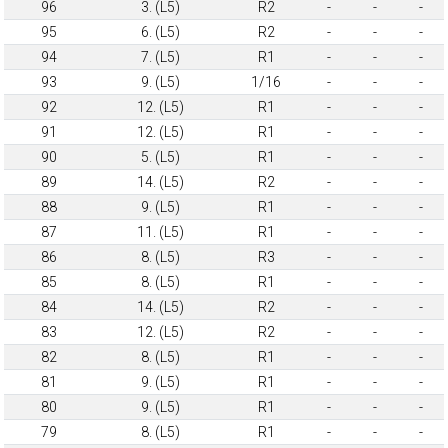
96
3. (L5)
R2
-
-
-
95
6. (L5)
R2
-
-
-
94
7. (L5)
R1
-
-
-
93
9. (L5)
1/16
-
-
-
92
12. (L5)
R1
-
-
-
91
12. (L5)
R1
-
-
-
90
5. (L5)
R1
-
-
-
89
14. (L5)
R2
-
-
-
88
9. (L5)
R1
-
-
-
87
11. (L5)
R1
-
-
-
86
8. (L5)
R3
-
-
-
85
8. (L5)
R1
-
-
-
84
14. (L5)
R2
-
-
-
83
12. (L5)
R2
-
-
-
82
8. (L5)
R1
-
-
-
81
9. (L5)
R1
-
-
-
80
9. (L5)
R1
-
-
-
79
8. (L5)
R1
-
-
-