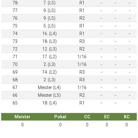
78
7. (L5)
R1
-
-
-
77
9. (L5)
R1
-
-
-
76
9. (L5)
R2
-
-
-
75
5. (L5)
R1
-
-
-
74
16. (L4)
R1
-
-
-
73
18. (L3)
R3
-
-
-
72
12. (L3)
R2
-
-
-
71
17. (L2)
1/16
-
-
-
70
2. (L3)
1/16
-
-
-
69
14. (L2)
R3
-
-
-
68
2. (L3)
R3
-
-
-
67
Meister (L4)
1/16
-
-
-
66
Meister (L5)
R2
-
-
-
65
18. (L4)
R1
-
-
-
Meister
Pokal
CC
EC
KC
0
0
0
0
0