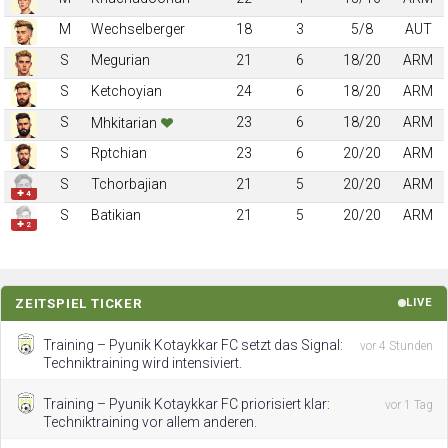
M
Wechselberger
18
3
5/8
AUT
S
Megurian
21
6
18/20
ARM
S
Ketchoyian
24
6
18/20
ARM
S
23
6
18/20
ARM
Mhkitarian
S
Rptchian
23
6
20/20
ARM
S
Tchorbajian
21
5
20/20
ARM
✚ 4
S
Batikian
21
5
20/20
ARM
✚ 2
ZEITSPIEL TICKER
LIVE
Training – Pyunik Kotaykkar FC setzt das Signal:
vor 4 Stunden
Techniktraining wird intensiviert.
Training – Pyunik Kotaykkar FC priorisiert klar:
vor 1 Tag
Techniktraining vor allem anderen.