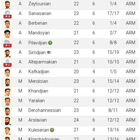
A
Zeytounian
22
6
1/4
ARM
A
Sanasarian
23
6
17/17
ARM
✚ 8
A
Berberian
22
6
1/4
ARM
A
Mandoyan
21
6
2/7
ARM
A
22
6
8/8
ARM
Pilavdjian
✚ 2
A
23
6
15/19
ARM
Simdjian
A
Alteparmakian
21
5
10/10
ARM
✚ 3
A
Kafkadjian
20
4
1/5
ARM
M
Mendoian
23
6
15/14
ARM
M
Khandjian
21
6
12/12
ARM
M
Yaralian
22
6
12/12
ARM
M
Derohannessian
23
6
8/11
ARM
M
Arslavian
24
6
12/12
ARM
M
21
4
13/16
ARM
Kuleserian
M
Khachadoorian
22
4
13/16
ARM