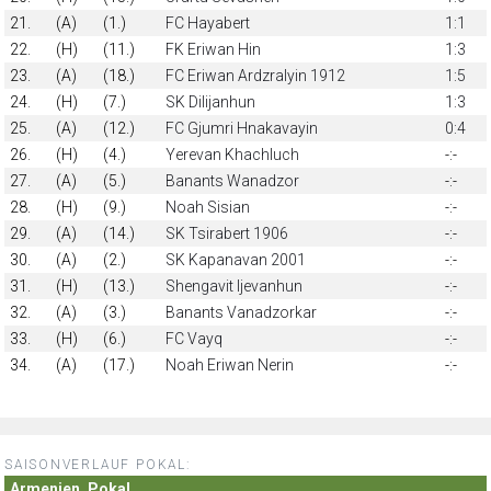
21.
(A)
(1.)
FC Hayabert
1:1
22.
(H)
(11.)
FK Eriwan Hin
1:3
23.
(A)
(18.)
FC Eriwan Ardzralyin 1912
1:5
24.
(H)
(7.)
SK Dilijanhun
1:3
25.
(A)
(12.)
FC Gjumri Hnakavayin
0:4
26.
(H)
(4.)
Yerevan Khachluch
-:-
27.
(A)
(5.)
Banants Wanadzor
-:-
28.
(H)
(9.)
Noah Sisian
-:-
29.
(A)
(14.)
SK Tsirabert 1906
-:-
30.
(A)
(2.)
SK Kapanavan 2001
-:-
31.
(H)
(13.)
Shengavit Ijevanhun
-:-
32.
(A)
(3.)
Banants Vanadzorkar
-:-
33.
(H)
(6.)
FC Vayq
-:-
34.
(A)
(17.)
Noah Eriwan Nerin
-:-
SAISONVERLAUF POKAL:
Armenien, Pokal