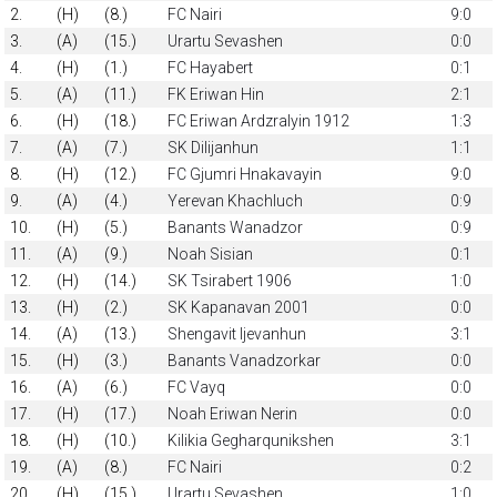
2.
(H)
(8.)
FC Nairi
9:0
3.
(A)
(15.)
Urartu Sevashen
0:0
4.
(H)
(1.)
FC Hayabert
0:1
5.
(A)
(11.)
FK Eriwan Hin
2:1
6.
(H)
(18.)
FC Eriwan Ardzralyin 1912
1:3
7.
(A)
(7.)
SK Dilijanhun
1:1
8.
(H)
(12.)
FC Gjumri Hnakavayin
9:0
9.
(A)
(4.)
Yerevan Khachluch
0:9
10.
(H)
(5.)
Banants Wanadzor
0:9
11.
(A)
(9.)
Noah Sisian
0:1
12.
(H)
(14.)
SK Tsirabert 1906
1:0
13.
(H)
(2.)
SK Kapanavan 2001
0:0
14.
(A)
(13.)
Shengavit Ijevanhun
3:1
15.
(H)
(3.)
Banants Vanadzorkar
0:0
16.
(A)
(6.)
FC Vayq
0:0
17.
(H)
(17.)
Noah Eriwan Nerin
0:0
18.
(H)
(10.)
Kilikia Gegharqunikshen
3:1
19.
(A)
(8.)
FC Nairi
0:2
20.
(H)
(15.)
Urartu Sevashen
1:0