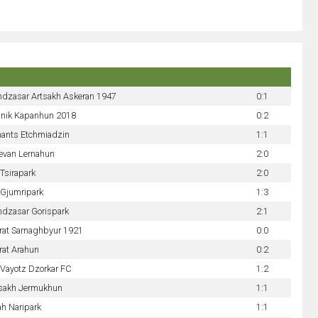
dzasar Artsakh Askeran 1947
0:1
nik Kapanhun 2018
0:2
ants Etchmiadzin
1:1
evan Lernahun
2:0
Tsirapark
2:0
Gjumripark
1:3
dzasar Gorispark
2:1
rat Sarnaghbyur 1921
0:0
rat Arahun
0:2
Vayotz Dzorkar FC
1:2
sakh Jermukhun
1:1
h Naripark
1:1