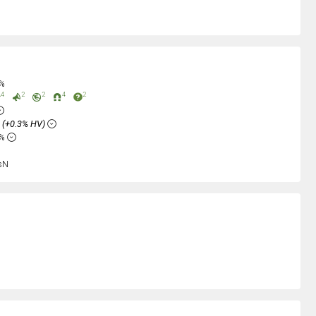
0%
4
2
2
4
2
%
(+0.3% HV)
2%
sN