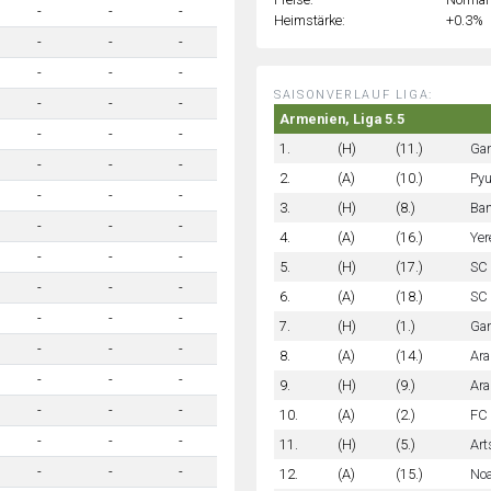
-
-
-
Heimstärke:
+0.3%
-
-
-
-
-
-
SAISONVERLAUF LIGA:
-
-
-
Armenien, Liga 5.5
-
-
-
1.
(H)
(11.)
Gan
-
-
-
2.
(A)
(10.)
Pyu
-
-
-
3.
(H)
(8.)
Ban
-
-
-
4.
(A)
(16.)
Yer
-
-
-
5.
(H)
(17.)
SC 
-
-
-
6.
(A)
(18.)
SC 
-
-
-
7.
(H)
(1.)
Gan
-
-
-
8.
(A)
(14.)
Ara
-
-
-
9.
(H)
(9.)
Ara
-
-
-
10.
(A)
(2.)
FC 
-
-
-
11.
(H)
(5.)
Art
-
-
-
12.
(A)
(15.)
Noa