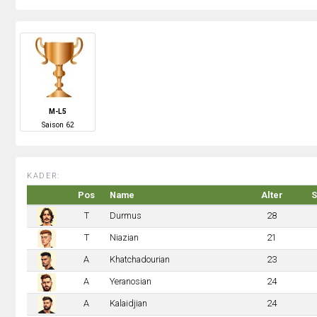
M-L5
S
aison
62
KADER:
Pos
Name
Alter
S
T
Durmus
28
T
Niazian
21
A
Khatchadourian
23
A
Yeranosian
24
A
Kalaidjian
24