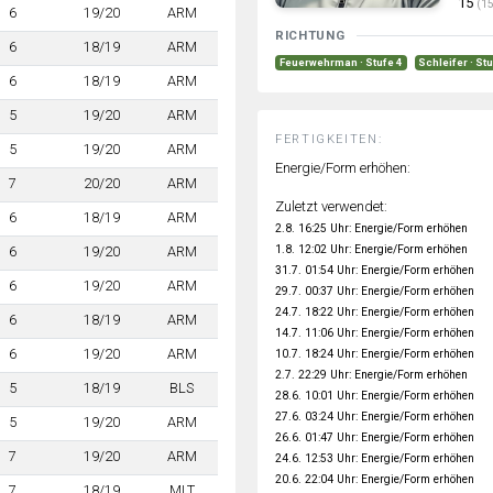
15
(15
6
19/20
ARM
RICHTUNG
6
18/19
ARM
Feuerwehrman · Stufe 4
Schleifer · St
6
18/19
ARM
5
19/20
ARM
FERTIGKEITEN:
5
19/20
ARM
Energie/Form erhöhen:
7
20/20
ARM
Zuletzt verwendet:
6
18/19
ARM
2.8. 16:25 Uhr: Energie/Form erhöhen
1.8. 12:02 Uhr: Energie/Form erhöhen
6
19/20
ARM
31.7. 01:54 Uhr: Energie/Form erhöhen
6
19/20
ARM
29.7. 00:37 Uhr: Energie/Form erhöhen
24.7. 18:22 Uhr: Energie/Form erhöhen
6
18/19
ARM
14.7. 11:06 Uhr: Energie/Form erhöhen
6
19/20
ARM
10.7. 18:24 Uhr: Energie/Form erhöhen
2.7. 22:29 Uhr: Energie/Form erhöhen
5
18/19
BLS
28.6. 10:01 Uhr: Energie/Form erhöhen
27.6. 03:24 Uhr: Energie/Form erhöhen
5
19/20
ARM
26.6. 01:47 Uhr: Energie/Form erhöhen
7
19/20
ARM
24.6. 12:53 Uhr: Energie/Form erhöhen
20.6. 22:04 Uhr: Energie/Form erhöhen
7
18/19
MLT