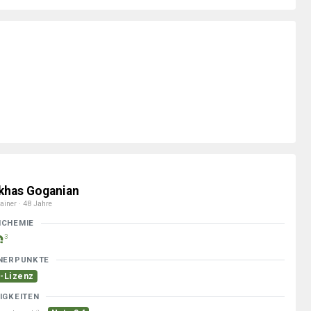
khas Goganian
ainer · 48 Jahre
MCHEMIE
3
NERPUNKTE
-Lizenz
IGKEITEN