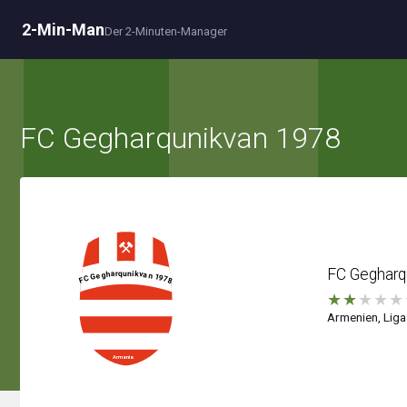
2-Min-Man
Der 2-Minuten-Manager
FC Gegharqunikvan 1978
FC Gegharq
★
★
★
★
★
Armenien, Liga