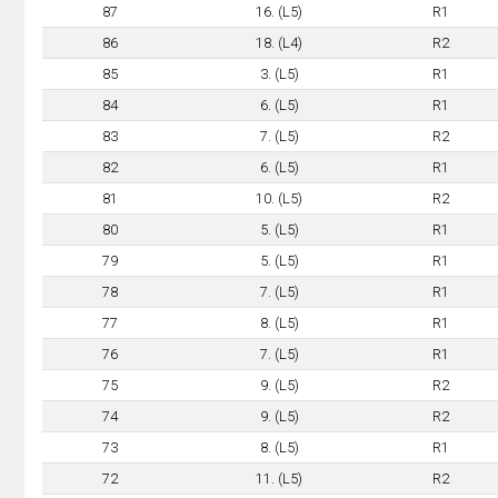
87
16. (L5)
R1
86
18. (L4)
R2
85
3. (L5)
R1
84
6. (L5)
R1
83
7. (L5)
R2
82
6. (L5)
R1
81
10. (L5)
R2
80
5. (L5)
R1
79
5. (L5)
R1
78
7. (L5)
R1
77
8. (L5)
R1
76
7. (L5)
R1
75
9. (L5)
R2
74
9. (L5)
R2
73
8. (L5)
R1
72
11. (L5)
R2