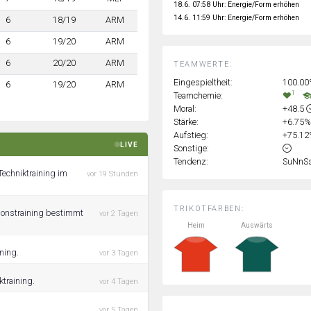
18.6. 07:58 Uhr: Energie/Form erhöhen
14.6. 11:59 Uhr: Energie/Form erhöhen
6
18/19
ARM
6
19/20
ARM
6
20/20
ARM
TEAMWERTE:
Eingespieltheit:
100.0
6
19/20
ARM
1
Teamchemie:
Moral:
+48.5
Stärke:
+6.75
Aufstieg:
+75.1
LIVE
Sonstige:
Tendenz:
SuNnS
echniktraining im
vor 19 Stunden
TRIKOTFARBEN:
ionstraining bestimmt
vor 2 Tagen
Heim
Auswärts
ning.
vor 3 Tagen
training.
vor 4 Tagen
vor 5 Tagen