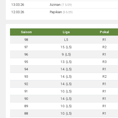
13.03.26
Azinian
(T 5/29)
12.03.26
Papikian
(S 5/29)
Saison
Liga
Pokal
98
L5
R1
97
15. (L5)
R2
96
9. (L5)
R1
95
13. (L5)
R3
94
14. (L5)
R1
93
14. (L5)
R2
92
14. (L5)
R1
91
10. (L5)
R1
90
14. (L5)
R1
89
10. (L5)
R1
88
10. (L5)
R1