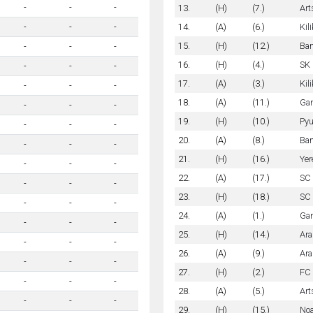
-
-
-
13.
(H)
(7.)
Art
14.
(A)
(6.)
Kil
-
-
-
15.
(H)
(12.)
Ban
-
-
-
16.
(H)
(4.)
SK 
-
-
-
17.
(A)
(3.)
Kil
-
-
-
18.
(A)
(11.)
Gan
-
-
-
19.
(H)
(10.)
Pyu
-
-
-
20.
(A)
(8.)
Ban
-
-
-
21.
(H)
(16.)
Yer
-
-
-
22.
(A)
(17.)
SC 
-
-
-
23.
(H)
(18.)
SC 
-
-
-
24.
(A)
(1.)
Gan
-
-
-
25.
(H)
(14.)
Ara
-
-
-
26.
(A)
(9.)
Ara
-
-
-
27.
(H)
(2.)
FC 
-
-
-
28.
(A)
(5.)
Art
-
-
-
29.
(H)
(15.)
Noa