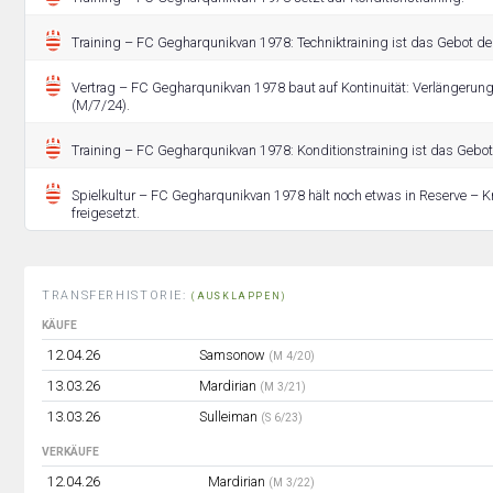
Training – FC Gegharqunikvan 1978: Techniktraining ist das Gebot de
Vertrag – FC Gegharqunikvan 1978 baut auf Kontinuität: Verlängerung
(M/7/24).
Training – FC Gegharqunikvan 1978: Konditionstraining ist das Gebot
Spielkultur – FC Gegharqunikvan 1978 hält noch etwas in Reserve – Kr
freigesetzt.
TRANSFERHISTORIE:
(AUSKLAPPEN)
KÄUFE
12.04.26
Samsonow
(M 4/20)
13.03.26
Mardirian
(M 3/21)
13.03.26
Sulleiman
(S 6/23)
VERKÄUFE
12.04.26
Mardirian
(M 3/22)