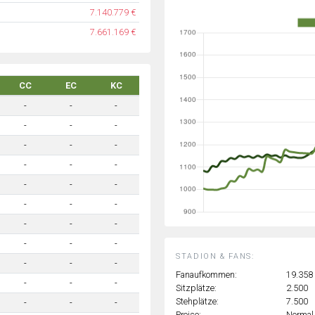
7.140.779 €
7.661.169 €
CC
EC
KC
-
-
-
-
-
-
-
-
-
-
-
-
-
-
-
-
-
-
-
-
-
-
-
-
STADION & FANS:
-
-
-
Fanaufkommen:
19.358
-
-
-
Sitzplätze:
2.500
Stehplätze:
7.500
-
-
-
Preise:
Normal