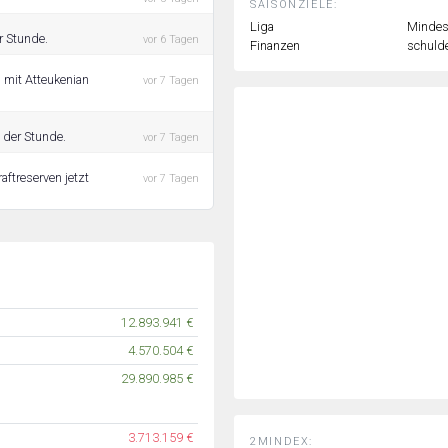
SAISONZIELE:
Liga
Mindest
r Stunde.
vor 6 Tagen
Finanzen
schulde
 mit Atteukenian
vor 7 Tagen
 der Stunde.
vor 7 Tagen
aftreserven jetzt
vor 7 Tagen
12.893.941 €
4.570.504 €
29.890.985 €
3.713.159 €
2MINDEX: