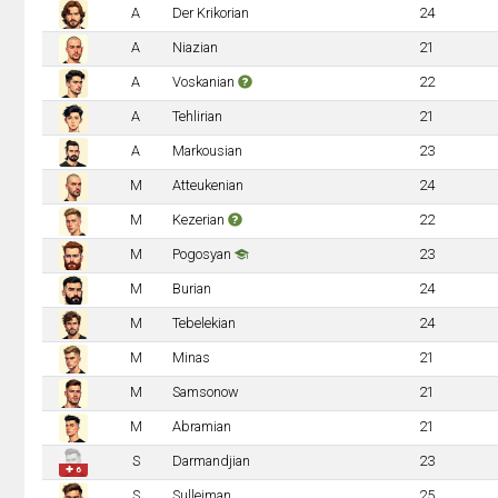
A
Der Krikorian
24
A
Niazian
21
A
Voskanian
22
A
Tehlirian
21
A
Markousian
23
M
Atteukenian
24
M
Kezerian
22
M
Pogosyan
23
M
Burian
24
M
Tebelekian
24
M
Minas
21
M
Samsonow
21
M
Abramian
21
S
Darmandjian
23
✚ 6
S
Sulleiman
25