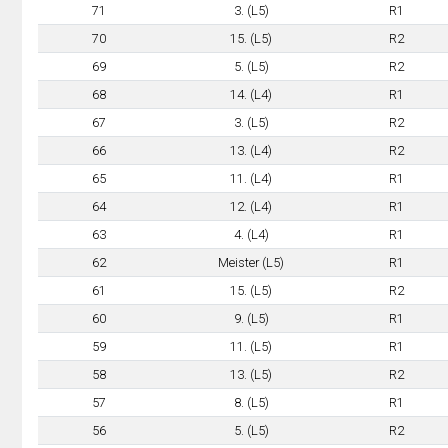
71
3. (L5)
R1
70
15. (L5)
R2
69
5. (L5)
R2
68
14. (L4)
R1
67
3. (L5)
R2
66
13. (L4)
R2
65
11. (L4)
R1
64
12. (L4)
R1
63
4. (L4)
R1
62
Meister (L5)
R1
61
15. (L5)
R2
60
9. (L5)
R1
59
11. (L5)
R1
58
13. (L5)
R2
57
8. (L5)
R1
56
5. (L5)
R2