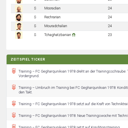
S
Mooradian
24
S
Rechrarian
24
S
Mouradchalian
24
S
Tchaghatzbanian
23
ZEITSPIEL TICKER
Training – FC Gegharqunikvan 1978 dreht an der Trainingsschraube: T
Vordergrund.
Training – Umbruch im Training bei FC Gegharqunikvan 1978: Kondit
den Takt.
Training – FC Gegharqunikvan 1978 setzt auf die Kraft von Techniktrai
Training – FC Gegharqunikvan 1978: Neue Trainingswoche mit Technik
Training – FC Gegharqunikvan 1978 setzt auf Konditionstraining.