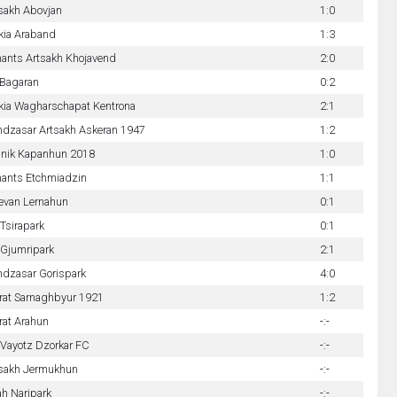
sakh Abovjan
1:0
ikia Araband
1:3
ants Artsakh Khojavend
2:0
Bagaran
0:2
ikia Wagharschapat Kentrona
2:1
dzasar Artsakh Askeran 1947
1:2
nik Kapanhun 2018
1:0
ants Etchmiadzin
1:1
evan Lernahun
0:1
Tsirapark
0:1
Gjumripark
2:1
dzasar Gorispark
4:0
rat Sarnaghbyur 1921
1:2
rat Arahun
-:-
Vayotz Dzorkar FC
-:-
sakh Jermukhun
-:-
h Naripark
-:-