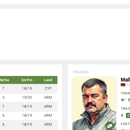
TRAINER:
Mal
tärke
En/Fm
Land
Tr
7
18/19
CYP
TEA
5
19/20
ARM
2
7
18/19
ARM
TRAI
6
18/19
ARM
4
C
FERT
6
18/19
ARM