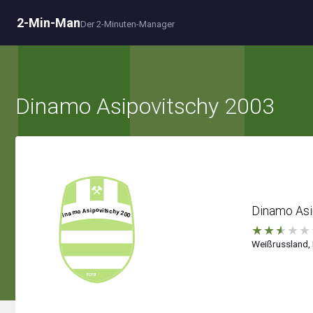
2-Min-Man
Der 2-Minuten-Manager
Dinamo Asipovitschy 2003
Dinamo Asi
★
★
★
★
★
Weißrussland, 