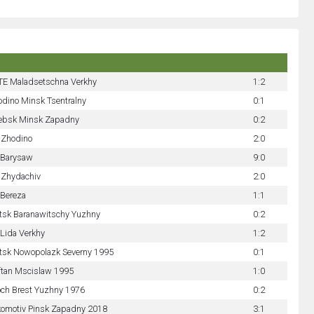
TE Maladsetschna Verkhy
1:2
dino Minsk Tsentralny
0:1
tebsk Minsk Zapadny
0:2
 Zhodino
2:0
 Barysaw
9:0
 Zhydachiv
2:0
 Bereza
1:1
tsk Baranawitschy Yuzhny
0:2
Lida Verkhy
1:2
tsk Nowopolazk Severny 1995
0:1
ftan Mscislaw 1995
1:0
och Brest Yuzhny 1976
0:2
komotiv Pinsk Zapadny 2018
3:1