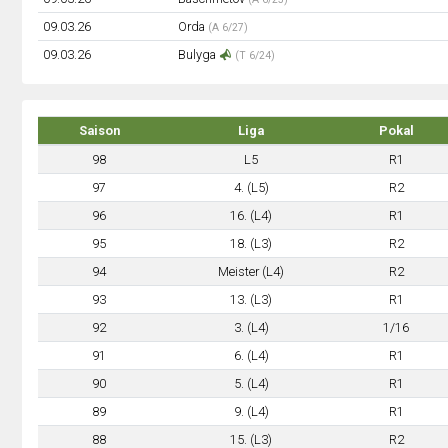
09.03.26
Orda
(A 6/27)
09.03.26
Bulyga
(T 6/24)
Saison
Liga
Pokal
98
L5
R1
97
4. (L5)
R2
96
16. (L4)
R1
95
18. (L3)
R2
94
Meister (L4)
R2
93
13. (L3)
R1
92
3. (L4)
1/16
91
6. (L4)
R1
90
5. (L4)
R1
89
9. (L4)
R1
88
15. (L3)
R2