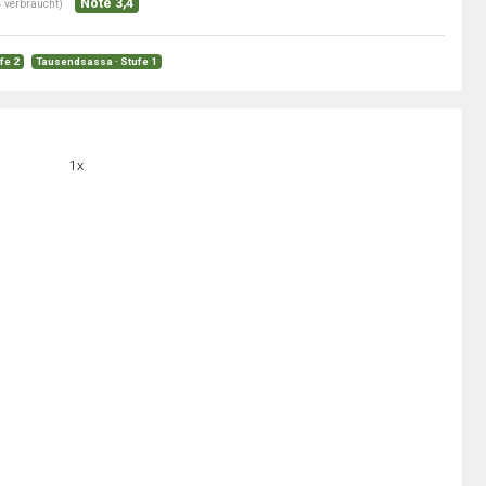
Note 3,4
 verbraucht)
ufe 2
Tausendsassa · Stufe 1
1x