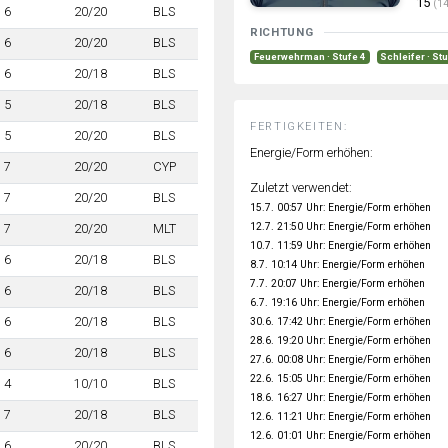
15
(14
6
20/20
BLS
RICHTUNG
6
20/20
BLS
Feuerwehrman · Stufe 4
Schleifer · St
6
20/18
BLS
5
20/18
BLS
FERTIGKEITEN:
5
20/20
BLS
Energie/Form erhöhen:
7
20/20
CYP
Zuletzt verwendet:
7
20/20
BLS
15.7. 00:57 Uhr: Energie/Form erhöhen
12.7. 21:50 Uhr: Energie/Form erhöhen
7
20/20
MLT
10.7. 11:59 Uhr: Energie/Form erhöhen
6
20/18
BLS
8.7. 10:14 Uhr: Energie/Form erhöhen
7.7. 20:07 Uhr: Energie/Form erhöhen
6
20/18
BLS
6.7. 19:16 Uhr: Energie/Form erhöhen
6
20/18
BLS
30.6. 17:42 Uhr: Energie/Form erhöhen
28.6. 19:20 Uhr: Energie/Form erhöhen
6
20/18
BLS
27.6. 00:08 Uhr: Energie/Form erhöhen
22.6. 15:05 Uhr: Energie/Form erhöhen
4
10/10
BLS
18.6. 16:27 Uhr: Energie/Form erhöhen
7
20/18
BLS
12.6. 11:21 Uhr: Energie/Form erhöhen
12.6. 01:01 Uhr: Energie/Form erhöhen
6
20/20
BLS