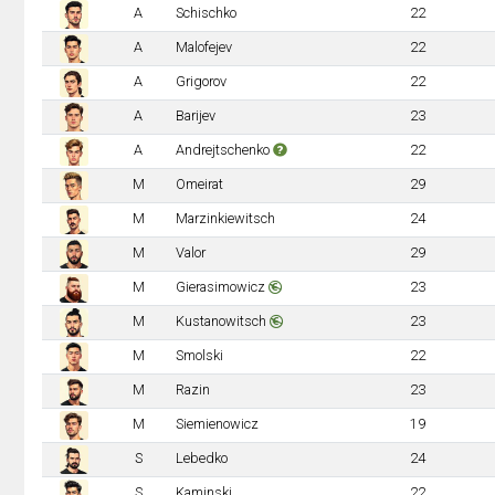
A
Schischko
22
A
Malofejev
22
A
Grigorov
22
A
Barijev
23
A
Andrejtschenko
22
M
Omeirat
29
M
Marzinkiewitsch
24
M
Valor
29
M
Gierasimowicz
23
M
Kustanowitsch
23
M
Smolski
22
M
Razin
23
M
Siemienowicz
19
S
Lebedko
24
S
Kaminski
22