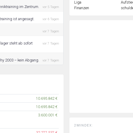
Liga
Aufstie
hniktraining im Zentrum.
vor 5 Tagen
Finanzen
schulde
raining ist angesagt.
vor 6 Tagen
vor 7 Tagen
ager steht ab sofort
vor 7 Tagen
schy 2003 – kein Abgang.
vor 7 Tagen
10.695.842 €
10.695.842 €
3.600.001 €
2MINDEX:
32.277.537 €