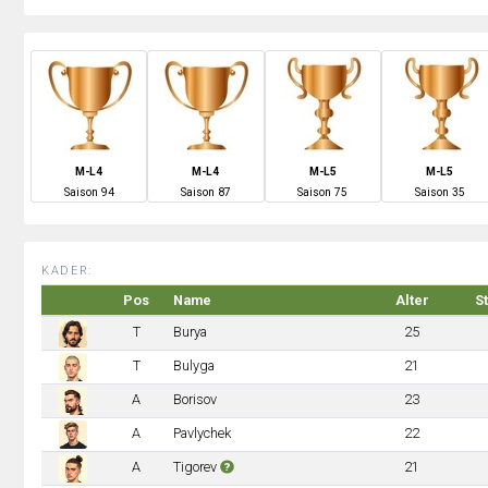
M-L4
M-L4
M-L5
M-L5
S
aison
94
S
aison
87
S
aison
75
S
aison
35
KADER:
Pos
Name
Alter
S
T
Burya
25
T
Bulyga
21
A
Borisov
23
A
Pavlychek
22
A
Tigorev
21