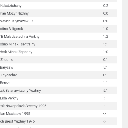
 Kalodzishchy
0:2
man Mozyr Nizhny
0:0
olevichi Klymazew FK
0:0
dino Soligorsk
1:0
TE Maladsetschna Verkhy
1:2
dino Minsk Tsentralny
1:1
tebsk Minsk Zapadny
1:0
 Zhodino
0:1
 Barysaw
5:1
 Zhydachiv
0:1
 Bereza
1:1
tsk Baranawitschy Yuzhny
5:1
Lida Verkhy
-:-
tsk Nowopolazk Severny 1995
-:-
ftan Mscislaw 1995
-:-
och Brest Yuzhny 1976
-:-