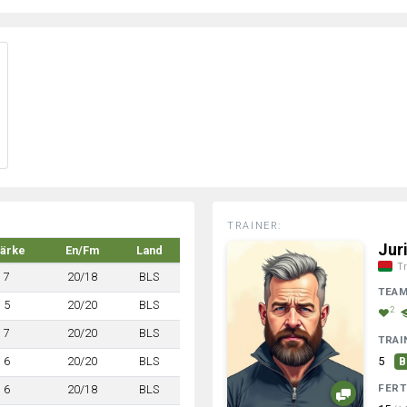
TRAINER:
Jur
tärke
En/Fm
Land
Tr
7
20/18
BLS
TEA
5
20/20
BLS
2
7
20/20
BLS
TRAI
6
20/20
BLS
5
B
FERT
6
20/18
BLS