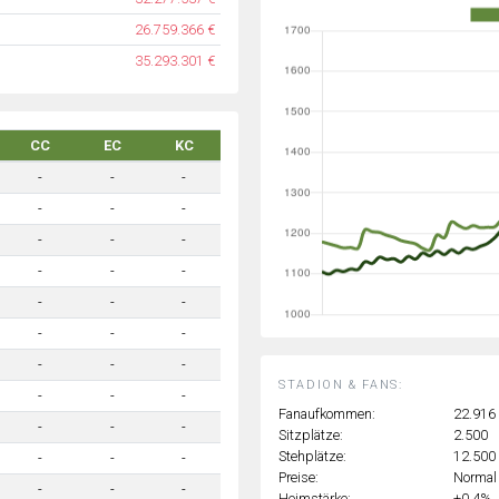
26.759.366 €
35.293.301 €
CC
EC
KC
-
-
-
-
-
-
-
-
-
-
-
-
-
-
-
-
-
-
-
-
-
STADION & FANS:
-
-
-
Fanaufkommen:
22.916
-
-
-
Sitzplätze:
2.500
Stehplätze:
12.500
-
-
-
Preise:
Normal
-
-
-
Heimstärke:
+0.4%