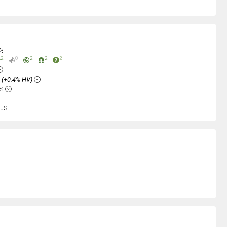
0%
2
0
2
2
2
%
(+0.4% HV)
2%
uS