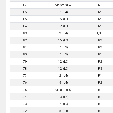
87
Meister (L4)
R1
86
7. (L4)
R2
85
16. (L3)
R2
84
12. (L3)
R2
83
2. (L4)
1/16
82
15. (L3)
R2
81
7. (L3)
R2
80
7. (L3)
R1
79
12. (L3)
R2
78
12. (L3)
R3
77
2. (L4)
R1
76
5. (L4)
R2
75
Meister (L5)
R1
74
13. (L4)
R1
73
14. (L3)
R1
72
5. (L4)
R1