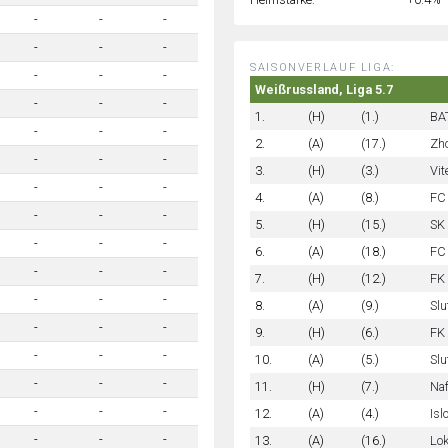
-
-
-
-
-
-
SAISONVERLAUF LIGA:
-
-
-
Weißrussland, Liga 5.7
-
-
-
1.
(H)
(1.)
BA
-
-
-
2.
(A)
(17.)
Zho
-
-
-
3.
(H)
(3.)
Vi
-
-
-
4.
(A)
(8.)
FC
-
-
-
5.
(H)
(15.)
SK
-
-
-
6.
(A)
(18.)
FC
-
-
-
7.
(H)
(12.)
FK
-
-
-
8.
(A)
(9.)
Slu
-
-
-
9.
(H)
(6.)
FK 
-
-
-
10.
(A)
(5.)
Slu
-
-
-
11.
(H)
(7.)
Na
-
-
-
12.
(A)
(4.)
Isl
-
-
-
13.
(A)
(16.)
Lo