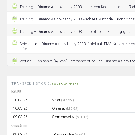
Training – Dinamo Asipovitschy 2003 richtet den Kader neu aus – Tec
Training – Dinamo Asipovitschy 2003 wechselt Methode – Konditionst
Training – Dinamo Asipovitschy 2003 schreibt Techniktraining groß.
Spielkultur – Dinamo Asipovitschy 2003 rüstet auf: EMS-Kurztrainingsl
offen.
Vertrag – Schischko (A/6/22) unterschreibt neu bei Dinamo Asipovit
TRANSFERHISTORIE:
(AUSKLAPPEN)
KÄUFE
10.03.26
Valor
(M 5/27)
10.03.26
Omeirat
(M 5/27)
09.03.26
Siemienowicz
(M 1/17)
VERKÄUFE
09.03.26
Baschmetov
(A 6/25)