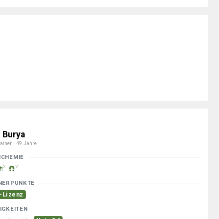
i Burya
ainer · 49 Jahre
MCHEMIE
2
2
NERPUNKTE
-Lizenz
IGKEITEN