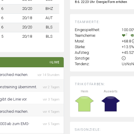
8.6. 22:23 Uhr: Energie/Form erhöhen
6
20/20
BHZ
6
20/18
AUT
TEAMWERTE:
6
20/20
BLS
Eingespieltheit:
100.0
2
Teamchemie:
5
20/18
BLS
Moral:
+68.8
Stärke:
+13.5
Aufstieg:
+45.5
Sonstige:
LIVE
Tendenz:
UsNsN
terschied machen.
vor 14 Stunden
TRIKOTFARBEN:
ionstraining übernimmt.
vor 2 Tagen
Heim
Auswärts
bt die Linie vor.
vor 3 Tagen
terschied machen.
vor 4 Tagen
y 2003 ab zum EMS-
vor 5 Tagen
SAISONZIELE: