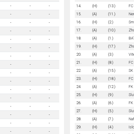
14.
(H)
(13.)
FC
-
-
-
15.
(A)
(11.)
Ne
-
-
-
16.
(H)
(2.)
Sm
-
-
-
17.
(A)
(10.)
Zho
-
-
-
18.
(A)
(1.)
BA
-
-
-
19.
(H)
(17.)
Zho
-
-
-
20.
(A)
(3.)
Vi
-
-
-
21.
(H)
(8.)
FC
-
-
-
22.
(A)
(15.)
SK
-
-
-
23.
(H)
(18.)
FC
-
-
-
24.
(A)
(12.)
FK
-
-
-
25.
(H)
(9.)
Slu
-
-
-
26.
(A)
(6.)
FK 
-
-
-
27.
(H)
(5.)
Slu
-
-
-
28.
(A)
(7.)
Na
-
-
-
29.
(H)
(4.)
Isl
-
-
-