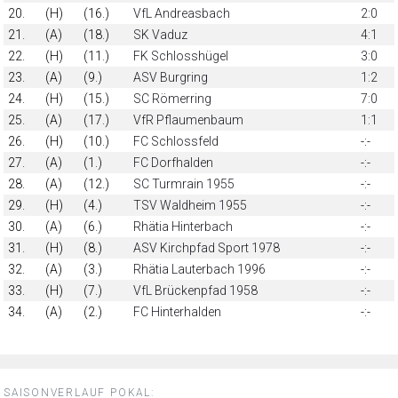
20.
(H)
(16.)
VfL Andreasbach
2:0
21.
(A)
(18.)
SK Vaduz
4:1
22.
(H)
(11.)
FK Schlosshügel
3:0
23.
(A)
(9.)
ASV Burgring
1:2
24.
(H)
(15.)
SC Römerring
7:0
25.
(A)
(17.)
VfR Pflaumenbaum
1:1
26.
(H)
(10.)
FC Schlossfeld
-:-
27.
(A)
(1.)
FC Dorfhalden
-:-
28.
(A)
(12.)
SC Turmrain 1955
-:-
29.
(H)
(4.)
TSV Waldheim 1955
-:-
30.
(A)
(6.)
Rhätia Hinterbach
-:-
31.
(H)
(8.)
ASV Kirchpfad Sport 1978
-:-
32.
(A)
(3.)
Rhätia Lauterbach 1996
-:-
33.
(H)
(7.)
VfL Brückenpfad 1958
-:-
34.
(A)
(2.)
FC Hinterhalden
-:-
SAISONVERLAUF POKAL: