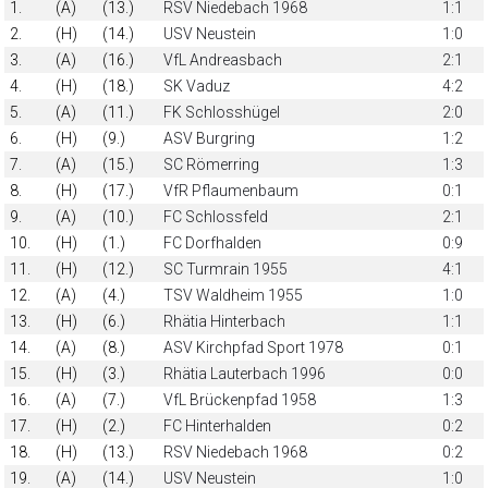
1.
(A)
(13.)
RSV Niedebach 1968
1:1
2.
(H)
(14.)
USV Neustein
1:0
3.
(A)
(16.)
VfL Andreasbach
2:1
4.
(H)
(18.)
SK Vaduz
4:2
5.
(A)
(11.)
FK Schlosshügel
2:0
6.
(H)
(9.)
ASV Burgring
1:2
7.
(A)
(15.)
SC Römerring
1:3
8.
(H)
(17.)
VfR Pflaumenbaum
0:1
9.
(A)
(10.)
FC Schlossfeld
2:1
10.
(H)
(1.)
FC Dorfhalden
0:9
11.
(H)
(12.)
SC Turmrain 1955
4:1
12.
(A)
(4.)
TSV Waldheim 1955
1:0
13.
(H)
(6.)
Rhätia Hinterbach
1:1
14.
(A)
(8.)
ASV Kirchpfad Sport 1978
0:1
15.
(H)
(3.)
Rhätia Lauterbach 1996
0:0
16.
(A)
(7.)
VfL Brückenpfad 1958
1:3
17.
(H)
(2.)
FC Hinterhalden
0:2
18.
(H)
(13.)
RSV Niedebach 1968
0:2
19.
(A)
(14.)
USV Neustein
1:0