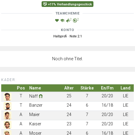
+11% Verhandlungsgeschick
TEAMCHEMIE
2
2
KONTO
Halbprofi · Note 2.1
Noch ohne Titel.
KADER:
Pos
Name
Alter
Stärke
En/Fm
Land
T
25
7
20/20
LIE
Näff
T
Banzer
24
6
16/18
LIE
A
Maier
24
7
20/20
LIE
A
Kaiser
23
7
20/20
LIE
A
Moser
24
6
16/18
LIE