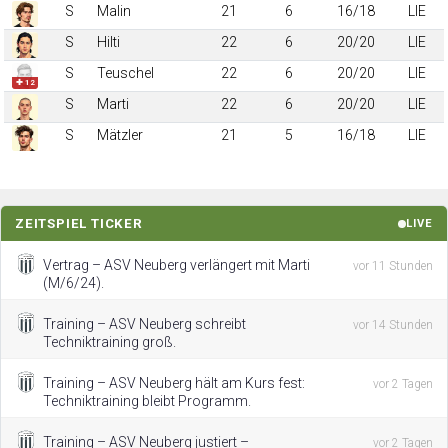
S
Malin
21
6
16/18
LIE
S
Hilti
22
6
20/20
LIE
S
Teuschel
22
6
20/20
LIE
✚ 12
S
Marti
22
6
20/20
LIE
S
Mätzler
21
5
16/18
LIE
ZEITSPIEL TICKER
LIVE
Vertrag – ASV Neuberg verlängert mit Marti
vor 11 Stunden
(M/6/24).
Training – ASV Neuberg schreibt
vor 14 Stunden
Techniktraining groß.
Training – ASV Neuberg hält am Kurs fest:
vor 2 Tagen
Techniktraining bleibt Programm.
Training – ASV Neuberg justiert –
vor 2 Tagen