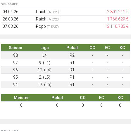
VERKÄUFE
04.04.26
Raich
2.801.241 €
(A 3/23)
26.03.26
Raich
1.766.629 €
(A 2/23)
07.03.26
Popp
12.118.785 €
(T 5/27)
Saison
Liga
Pokal
CC
EC
KC
98
L4
R2
-
-
-
97
9. (L4)
R1
-
-
-
96
12. (L4)
R1
-
-
-
95
2. (L5)
R1
-
-
-
94
17. (L5)
R1
-
-
-
Meister
Pokal
CC
EC
KC
0
0
0
0
0