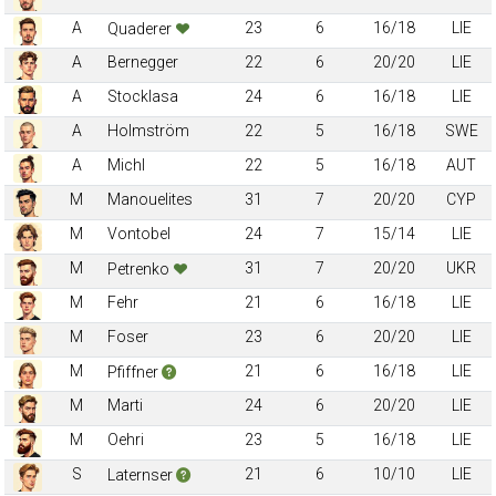
A
23
6
16/18
LIE
Quaderer
A
Bernegger
22
6
20/20
LIE
A
Stocklasa
24
6
16/18
LIE
A
Holmström
22
5
16/18
SWE
A
Michl
22
5
16/18
AUT
M
Manouelites
31
7
20/20
CYP
M
Vontobel
24
7
15/14
LIE
M
31
7
20/20
UKR
Petrenko
M
Fehr
21
6
16/18
LIE
M
Foser
23
6
20/20
LIE
M
21
6
16/18
LIE
Pfiffner
M
Marti
24
6
20/20
LIE
M
Oehri
23
5
16/18
LIE
S
21
6
10/10
LIE
Laternser