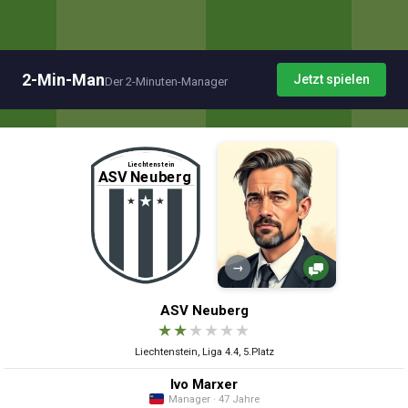
2-Min-Man
Jetzt spielen
Der 2-Minuten-Manager
→
ASV Neuberg
★
★
★
★
★
★
Liechtenstein, Liga 4.4, 5.Platz
Ivo Marxer
Manager · 47 Jahre