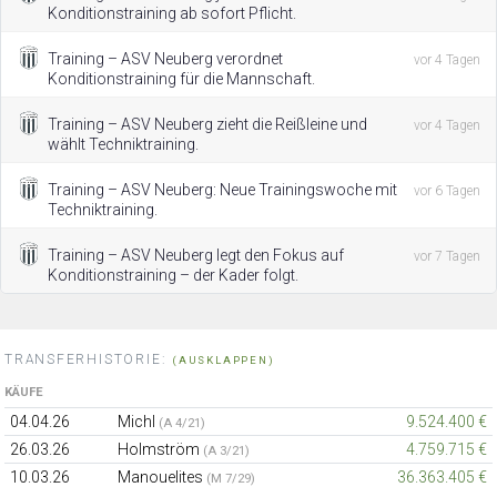
Konditionstraining ab sofort Pflicht.
Training – ASV Neuberg verordnet
vor 4 Tagen
Konditionstraining für die Mannschaft.
Training – ASV Neuberg zieht die Reißleine und
vor 4 Tagen
wählt Techniktraining.
Training – ASV Neuberg: Neue Trainingswoche mit
vor 6 Tagen
Techniktraining.
Training – ASV Neuberg legt den Fokus auf
vor 7 Tagen
Konditionstraining – der Kader folgt.
TRANSFERHISTORIE:
(AUSKLAPPEN)
KÄUFE
04.04.26
Michl
9.524.400 €
(A 4/21)
26.03.26
Holmström
4.759.715 €
(A 3/21)
10.03.26
Manouelites
36.363.405 €
(M 7/29)