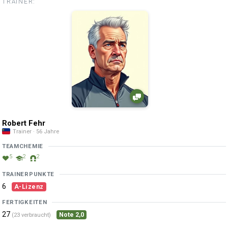
TRAINER:
Robert Fehr
Trainer · 56 Jahre
TEAMCHEMIE
5
2
2
TRAINERPUNKTE
6
A-Lizenz
FERTIGKEITEN
27
Note 2,0
(23 verbraucht)