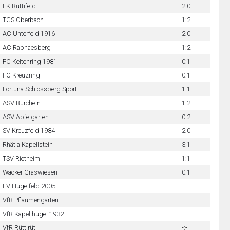
FK Rüttifeld
2:0
TGS Oberbach
1:2
AC Unterfeld 1916
2:0
AC Raphaesberg
1:2
FC Keltenring 1981
0:1
FC Kreuzring
0:1
Fortuna Schlossberg Sport
1:1
ASV Bürcheln
1:2
ASV Apfelgarten
0:2
SV Kreuzfeld 1984
2:0
Rhätia Kapellstein
3:1
TSV Rietheim
1:1
Wacker Graswiesen
0:1
FV Hügelfeld 2005
-:-
VfB Pflaumengarten
-:-
VfR Kapellhügel 1932
-:-
VfR Rüttirüti
-:-