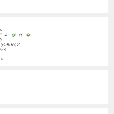
0%
2
2
2
1
2
%
(+0.4% HV)
8%
uN