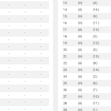
13.
(H)
(4.)
-
-
-
14.
(A)
(16.)
-
-
-
15.
(H)
(9.)
-
-
-
16.
(H)
(11.)
-
-
-
17.
(A)
(13.)
-
-
-
18.
(A)
(3.)
-
-
-
19.
(H)
(12.)
-
-
-
20.
(A)
(5.)
-
-
-
21.
(H)
(15.)
-
-
-
22.
(A)
(8.)
-
-
-
23.
(H)
(14.)
-
-
-
24.
(A)
(2.)
-
-
-
25.
(H)
(6.)
-
-
-
26.
(A)
(7.)
-
-
-
27.
(H)
(10.)
-
-
-
28.
(A)
(17.)
-
-
-
29.
(H)
(1.)