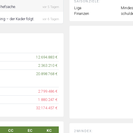
SAISONZIELE:
Chefsache.
vor 5 Tagen
Liga
Mindest
Finanzen
schulde
ng – der Kader folgt.
vor 6 Tagen
12.694.883 €
2.363.210 €
20.898.768 €
2.799.486 €
1.880.247 €
32.174.457 €
CC
EC
KC
2MINDEX: