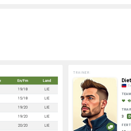
TRAINER:
Die
e
En/Fm
Land
Tr
19/18
LIE
TEA
15/18
LIE
19/20
LIE
TRAI
19/20
LIE
3
D
FERT
20/20
LIE