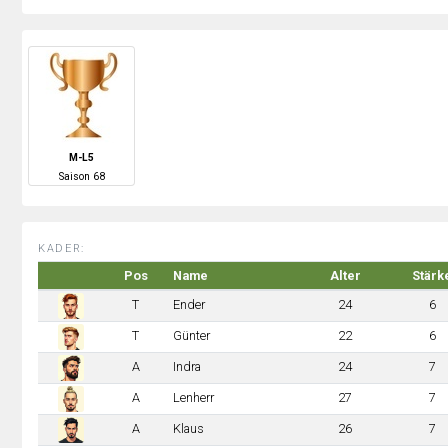
M-L5
S
aison
68
KADER:
Pos
Name
Alter
Stärk
T
Ender
24
6
T
Günter
22
6
A
Indra
24
7
A
Lenherr
27
7
A
Klaus
26
7