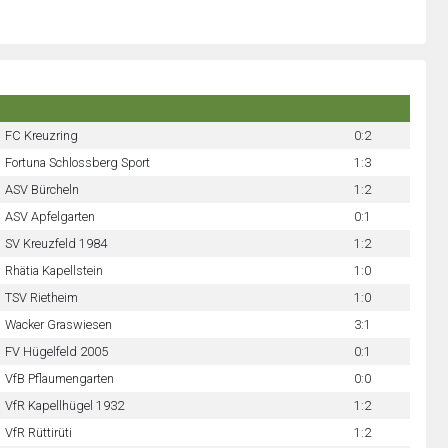
FC Kreuzring
0:2
Fortuna Schlossberg Sport
1:3
ASV Bürcheln
1:2
ASV Apfelgarten
0:1
SV Kreuzfeld 1984
1:2
Rhätia Kapellstein
1:0
TSV Rietheim
1:0
Wacker Graswiesen
3:1
FV Hügelfeld 2005
0:1
VfB Pflaumengarten
0:0
VfR Kapellhügel 1932
1:2
VfR Rüttirüti
1:2