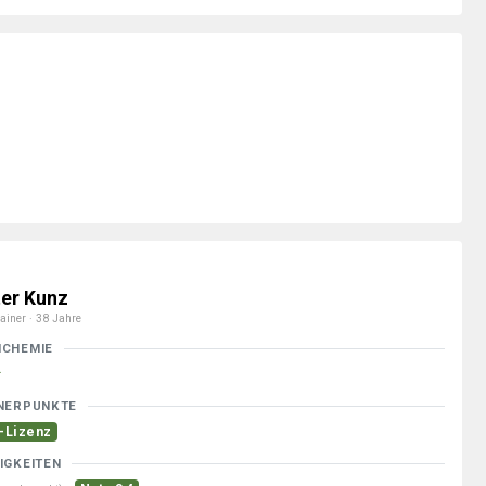
ter Kunz
ainer · 38 Jahre
MCHEMIE
NERPUNKTE
-Lizenz
IGKEITEN