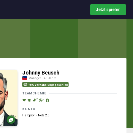
Jetzt spielen
Johnny Beusch
Manager · 48 Jahre
+8% Verhandlungsgeschick
TEAMCHEMIE
2
2
KONTO
Halbprofi · Note 2.3