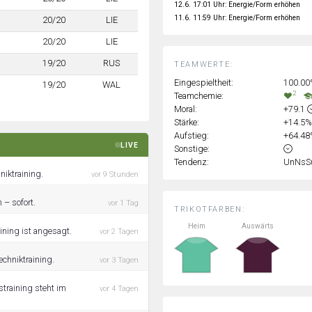
12.6. 17:01 Uhr: Energie/Form erhöhen
11.6. 11:59 Uhr: Energie/Form erhöhen
20/20
LIE
20/20
LIE
19/20
RUS
TEAMWERTE:
Eingespieltheit:
100.0
19/20
WAL
2
Teamchemie:
Moral:
+79.1
Stärke:
+14.5
Aufstieg:
+64.4
LIVE
Sonstige:
Tendenz:
UnNsS
iktraining.
vor 9 Stunden
 – sofort.
vor 1 Tag
TRIKOTFARBEN:
Heim
Auswärts
ining ist angesagt.
vor 2 Tagen
echniktraining.
vor 3 Tagen
training steht im
vor 4 Tagen