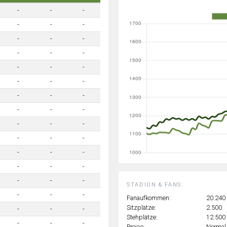
-
-
-
-
-
-
-
-
-
-
-
-
-
-
-
-
-
-
-
-
-
-
-
-
-
-
-
-
-
-
-
-
-
-
-
-
-
-
-
STADION & FANS:
-
-
-
Fanaufkommen:
20.240
Sitzplätze:
2.500
-
-
-
Stehplätze:
12.500
-
-
-
Preise:
Normal