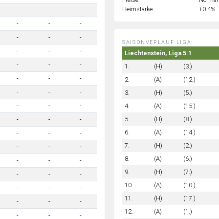
Heimstärke:
+0.4%
-
-
-
-
-
-
-
-
-
SAISONVERLAUF LIGA:
-
-
-
Liechtenstein, Liga 5.1
-
-
-
1.
(H)
(3.)
-
-
-
2.
(A)
(12.)
-
-
-
3.
(H)
(5.)
4.
(A)
(15.)
-
-
-
5.
(H)
(8.)
-
-
-
6.
(A)
(14.)
-
-
-
7.
(H)
(2.)
-
-
-
8.
(A)
(6.)
-
-
-
9.
(H)
(7.)
-
-
-
10.
(A)
(10.)
-
-
-
11.
(H)
(17.)
-
-
-
12.
(A)
(1.)
-
-
-