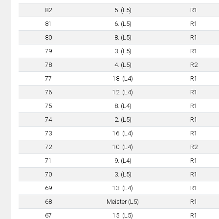
82
5. (L5)
R1
81
6. (L5)
R1
80
8. (L5)
R1
79
3. (L5)
R1
78
4. (L5)
R2
77
18. (L4)
R1
76
12. (L4)
R1
75
8. (L4)
R1
74
2. (L5)
R1
73
16. (L4)
R1
72
10. (L4)
R2
71
9. (L4)
R1
70
3. (L5)
R1
69
13. (L4)
R1
68
Meister (L5)
R1
67
15. (L5)
R1