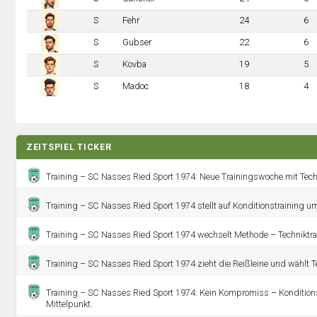
S
Fehr
24
6
S
Gubser
22
6
S
Kovba
19
5
S
Madoc
18
4
ZEITSPIEL TICKER
Training – SC Nasses Ried Sport 1974: Neue Trainingswoche mit Techn
Training – SC Nasses Ried Sport 1974 stellt auf Konditionstraining um
Training – SC Nasses Ried Sport 1974 wechselt Methode – Techniktra
Training – SC Nasses Ried Sport 1974 zieht die Reißleine und wählt T
Training – SC Nasses Ried Sport 1974: Kein Kompromiss – Konditions
Mittelpunkt.