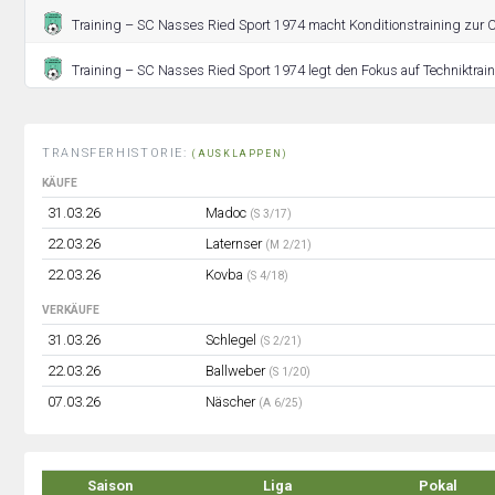
Training – SC Nasses Ried Sport 1974 macht Konditionstraining zur 
Training – SC Nasses Ried Sport 1974 legt den Fokus auf Techniktraini
TRANSFERHISTORIE:
(AUSKLAPPEN)
KÄUFE
31.03.26
Madoc
(S 3/17)
22.03.26
Laternser
(M 2/21)
22.03.26
Kovba
(S 4/18)
VERKÄUFE
31.03.26
Schlegel
(S 2/21)
22.03.26
Ballweber
(S 1/20)
07.03.26
Näscher
(A 6/25)
Saison
Liga
Pokal