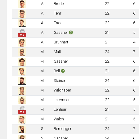
A
Broder
22
6
A
Fehr
22
6
A
Ender
22
6
A
Gassner
21
5
✚ 2
A
Brunhart
21
4
M
Matt
24
7
M
Gassner
22
6
M
Boll
21
6
M
Steiner
24
6
M
Wildhaber
22
6
M
Laternser
22
5
M
Lenherr
21
5
✚ 5
M
Walch
21
5
S
Bernegger
24
7
S
Gansner
24
6