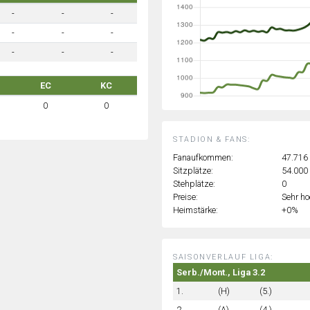
-
-
-
-
-
-
-
-
-
EC
KC
0
0
STADION & FANS:
Fanaufkommen:
47.716
Sitzplätze:
54.000
Stehplätze:
0
Preise:
Sehr h
Heimstärke:
+0%
SAISONVERLAUF LIGA:
Serb./Mont., Liga 3.2
1.
(H)
(5.)
2.
(A)
(4.)