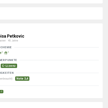
bisa Petkovic
ainer · 45 Jahre
MCHEMIE
3
3
NERPUNKTE
C-Lizenz
IGKEITEN
Note 3,4
verbraucht)
e 1