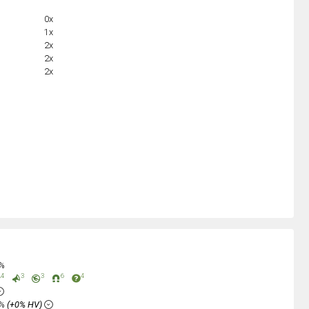
0x
1x
2x
2x
2x
0%
4
3
3
6
4
1%
(+0% HV)