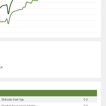
och
Sloboda Sveti Ilija
0:3
Spartak Kragujevac Istočni
0:3