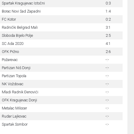
Spartak Kragujevac Istočni
0:3
Borac Novi Sad Zapadni
1:4
FC Kotor
0:2
Radnički Belgrad Mali
3:1
Sloboda Bijelo Polje
2:5
SC Ada 2020
4:1
OFK Pržno
2:6
Požarevac
-:-
Partizan Niš Donji
-:-
Partizan Topola
-:-
NK Voždovac
-:-
Mladi Radnik Đenovići
-:-
OFK Kragujevac Donji
-:-
Metalac Milocer
-:-
Rudar Lajkovac
-:-
Spartak Sombor
-:-