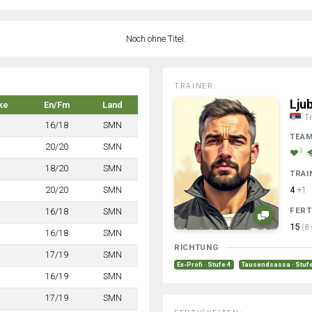
Noch ohne Titel.
TRAINER:
Lju
ke
En/Fm
Land
Tr
16/18
SMN
TEA
20/20
SMN
3
18/20
SMN
TRAI
20/20
SMN
4
+1
FERT
16/18
SMN
15
(8 
16/18
SMN
RICHTUNG
17/19
SMN
Ex-Profi · Stufe 4
Tausendsassa · Stuf
16/19
SMN
17/19
SMN