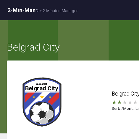
2-Min-Man
Der 2-Minuten-Manager
Belgrad City
Belgrad Cit
★
★
★
★
★
Serb./Mont., Li