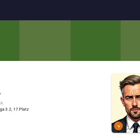
y
★
ga 3.2, 17.Platz
↘