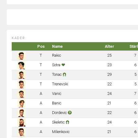
KADER:
Pos
Name
Alter
Stär
T
Rakic
25
7
T
Sotra
23
6
T
Tonac
29
5
T
Trenevski
22
5
A
Vanic
24
7
A
Banic
21
6
A
Dordevic
22
6
A
Skeletic
24
6
A
Milenkovic
21
6