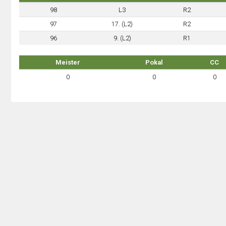
98
L3
R2
97
17. (L2)
R2
96
9. (L2)
R1
Meister
Pokal
CC
0
0
0