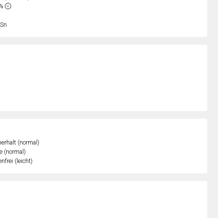
4%
Sn
erhalt (normal)
e (normal)
nfrei (leicht)