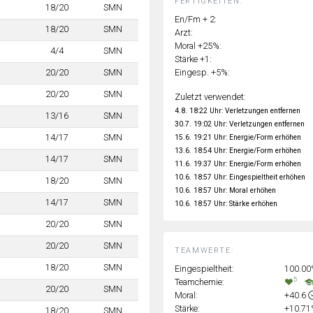
FERTIGKEITEN:
18/20
SMN
En/Fm + 2:
18/20
SMN
Arzt:
Moral +25%:
4/4
SMN
Stärke +1:
Eingesp. +5%:
20/20
SMN
20/20
SMN
Zuletzt verwendet:
4.8. 18:22 Uhr: Verletzungen entfernen
13/16
SMN
30.7. 19:02 Uhr: Verletzungen entfernen
14/17
SMN
15.6. 19:21 Uhr: Energie/Form erhöhen
13.6. 18:54 Uhr: Energie/Form erhöhen
14/17
SMN
11.6. 19:37 Uhr: Energie/Form erhöhen
10.6. 18:57 Uhr: Eingespieltheit erhöhen
18/20
SMN
10.6. 18:57 Uhr: Moral erhöhen
14/17
SMN
10.6. 18:57 Uhr: Stärke erhöhen
20/20
SMN
20/20
SMN
TEAMWERTE:
18/20
SMN
Eingespieltheit:
100.0
5
Teamchemie:
20/20
SMN
Moral:
+40.6
Stärke:
+10.7
18/20
SMN