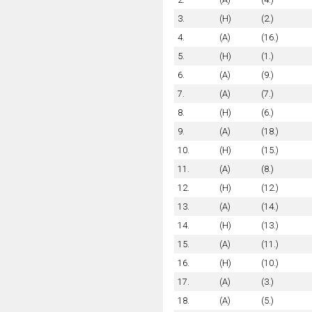
3.
(H)
(2.)
4.
(A)
(16.)
5.
(H)
(1.)
6.
(A)
(9.)
7.
(A)
(7.)
8.
(H)
(6.)
9.
(A)
(18.)
10.
(H)
(15.)
11.
(A)
(8.)
12.
(H)
(12.)
13.
(A)
(14.)
14.
(H)
(13.)
15.
(A)
(11.)
16.
(H)
(10.)
17.
(A)
(3.)
18.
(A)
(5.)