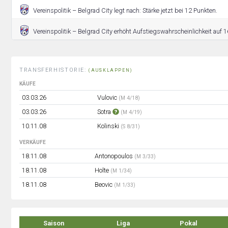
Vereinspolitik – Belgrad City legt nach: Stärke jetzt bei 12 Punkten.
Vereinspolitik – Belgrad City erhöht Aufstiegswahrscheinlichkeit auf 1
TRANSFERHISTORIE:
(AUSKLAPPEN)
KÄUFE
03.03.26
Vulovic
(M 4/18)
03.03.26
Sotra
(M 4/19)
10.11.08
Kolinski
(S 8/31)
VERKÄUFE
18.11.08
Antonopoulos
(M 3/33)
18.11.08
Holte
(M 1/34)
18.11.08
Beovic
(M 1/33)
Saison
Liga
Pokal