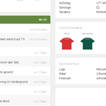
Aufstieg:
+77.3
Sonstige:
Tendenz:
NnNsN
LIVE
TRIKOTFARBEN:
vor 20 Stunden
Heim
Auswärts
hkeit wächst auf 19
vor 20 Stunden
.
vor 2 Tagen
timmt den Takt.
vor 2 Tagen
SAISONZIELE:
Liga
Klassen
te gesetzt.
vor 3 Tagen
Pokal
2.Rund
Finanzen
schulde
aining im Vordergrund.
vor 4 Tagen
vor 5 Tagen
an Bord.
vor 5 Tagen