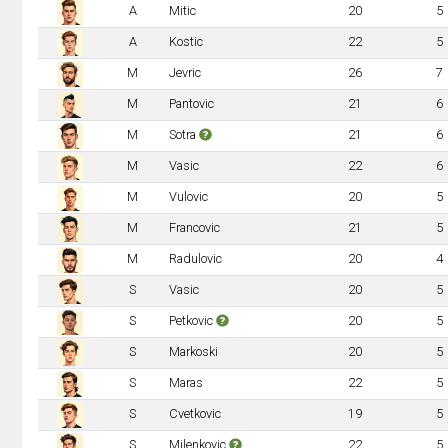
A
Mitic
20
5
A
Kostic
22
5
M
Jevric
26
7
M
Pantovic
21
6
M
Sotra
21
6
M
Vasic
22
6
M
Vulovic
20
5
M
Francovic
21
5
M
Radulovic
20
4
S
Vasic
20
5
S
Petkovic
20
5
S
Markoski
20
5
S
Maras
22
5
S
Cvetkovic
19
5
S
Milenkovic
22
5