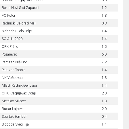
Borac Novi Sad Zapadni
1:2
FC Kotor
1:3
Radnički Belgrad Mali
0:3
Sloboda Bijelo Polje
1:4
SC Ada 2020
1:4
OFK Pržno
1:5
Požarevac
6:0
Partizan Niš Donji
7:2
Partizan Topola
1:4
NK Voždovac
1:3
Mladi Radnik Đenovići
1:4
OFK Kragujevac Donji
2:0
Metalac Milocer
1:3
Rudar Lajkovac
2:0
Spartak Sombor
0:4
Sloboda Sveti Ilija
1:4