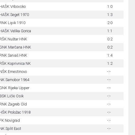
HAŠK Vrbovsko
1:0
HAŠK Seget 1970
1:3
RNK Lipik 1910
2:0
HAŠK Velika Gorica
1:1
RŠK Nuštar HNK
0:2
GNK Marčana HNK
0:2
RNK Sarvaš HNK
1:4
RŠK Koprivnica NK
1:2
NŠK Ernestinovo
-:-
NK Samobor 1964
-:-
GNK Rijeka Upper
-:-
BSK Lički Osik
-:-
RNK Zagreb Old
-:-
HŠK Proložac 1918
-:-
FK Novigrad
-:-
NK Split East
-:-