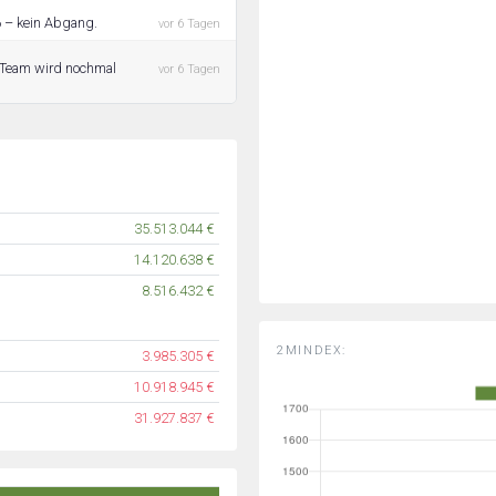
6 – kein Abgang.
vor 6 Tagen
 Team wird nochmal
vor 6 Tagen
35.513.044 €
14.120.638 €
8.516.432 €
2MINDEX:
3.985.305 €
10.918.945 €
31.927.837 €