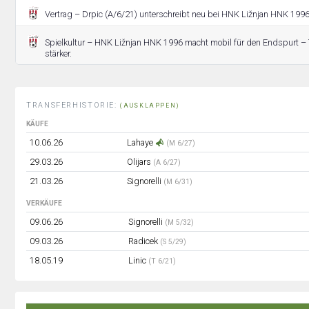
Vertrag – Drpic (A/6/21) unterschreibt neu bei HNK Ližnjan HNK 199
Spielkultur – HNK Ližnjan HNK 1996 macht mobil für den Endspurt –
stärker.
TRANSFERHISTORIE:
(AUSKLAPPEN)
KÄUFE
10.06.26
Lahaye
(M 6/27)
29.03.26
Olijars
(A 6/27)
21.03.26
Signorelli
(M 6/31)
VERKÄUFE
09.06.26
Signorelli
(M 5/32)
09.03.26
Radicek
(S 5/29)
18.05.19
Linic
(T 6/21)