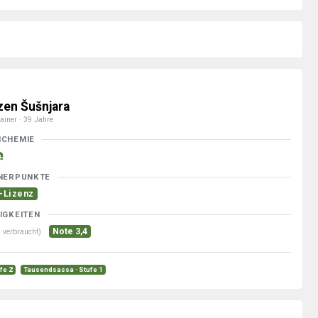
zen Šušnjara
ainer · 39 Jahre
MCHEMIE
NERPUNKTE
-Lizenz
IGKEITEN
Note 3,4
 verbraucht)
ufe 2
Tausendsassa · Stufe 1