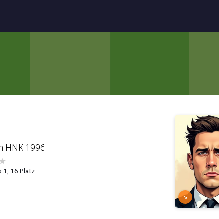
an HNK 1996
★
5.1, 16.Platz
↘