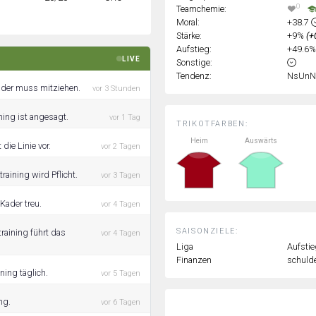
0
Teamchemie:
Moral:
+38.7
Stärke:
+9%
(+
Aufstieg:
+49.6
LIVE
Sonstige:
Tendenz:
NsUnN
Kader muss mitziehen.
vor 3 Stunden
ing ist angesagt.
vor 1 Tag
TRIKOTFARBEN:
Heim
Auswärts
die Linie vor.
vor 2 Tagen
aining wird Pflicht.
vor 3 Tagen
Kader treu.
vor 4 Tagen
SAISONZIELE:
raining führt das
vor 4 Tagen
Liga
Aufstie
Finanzen
schulde
ning täglich.
vor 5 Tagen
ng.
vor 6 Tagen