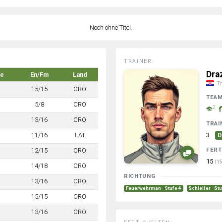
Noch ohne Titel.
TRAINER:
Dra
ke
En/Fm
Land
Tr
15/15
CRO
TEA
5/8
CRO
2
13/16
CRO
TRAI
11/16
LAT
3
D
FERT
12/15
CRO
15
(15
14/18
CRO
RICHTUNG
13/16
CRO
Feuerwehrman · Stufe 4
Schleifer · St
15/15
CRO
13/16
CRO