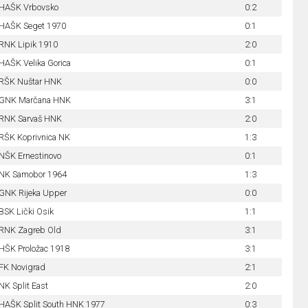
HAŠK Vrbovsko
0:2
HAŠK Seget 1970
0:1
RNK Lipik 1910
2:0
HAŠK Velika Gorica
0:1
RŠK Nuštar HNK
0:0
GNK Marčana HNK
3:1
RNK Sarvaš HNK
2:0
RŠK Koprivnica NK
1:3
NŠK Ernestinovo
0:1
NK Samobor 1964
1:3
GNK Rijeka Upper
0:0
BSK Lički Osik
1:1
RNK Zagreb Old
3:1
HŠK Proložac 1918
3:1
FK Novigrad
2:1
NK Split East
2:0
HAŠK Split South HNK 1977
0:3