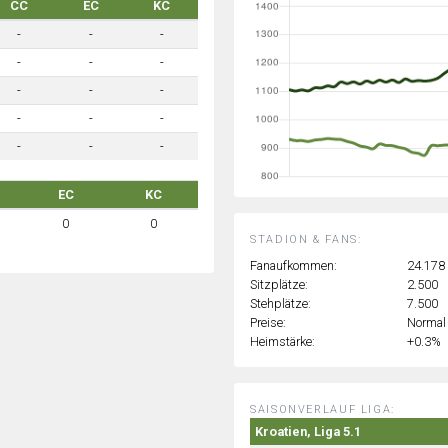
CC
EC
KC
-
-
-
-
-
-
-
-
-
-
-
-
-
-
-
EC
KC
0
0
STADION & FANS:
Fanaufkommen:
24.178
Sitzplätze:
2.500
Stehplätze:
7.500
Preise:
Normal
Heimstärke:
+0.3%
SAISONVERLAUF LIGA:
Kroatien, Liga 5.1