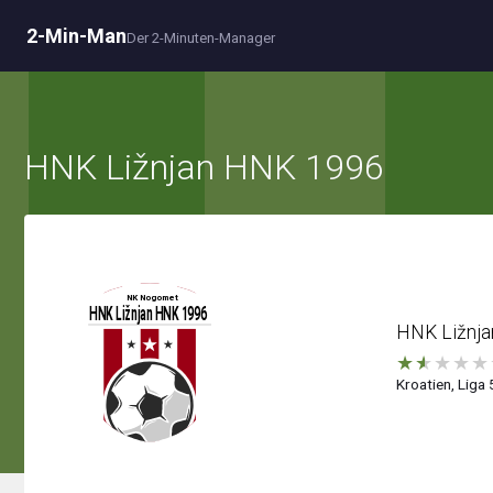
2-Min-Man
Der 2-Minuten-Manager
HNK Ližnjan HNK 1996
HNK Ližnj
★
★
★
★
★
Kroatien, Liga 