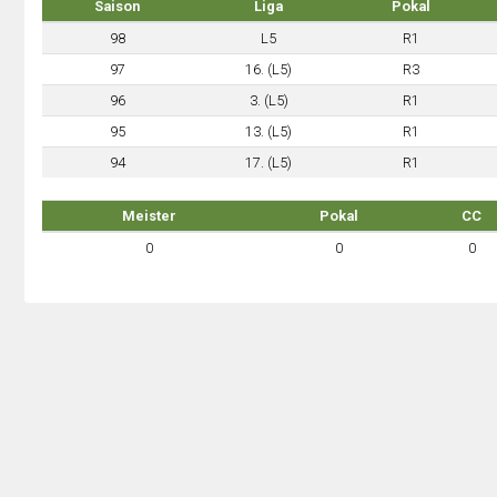
Saison
Liga
Pokal
98
L5
R1
97
16. (L5)
R3
96
3. (L5)
R1
95
13. (L5)
R1
94
17. (L5)
R1
Meister
Pokal
CC
0
0
0