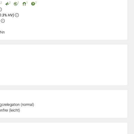
2
2
1
1
2
0.3% HV)
%
Nn
gsrelegation (normal)
nfrei (leicht)