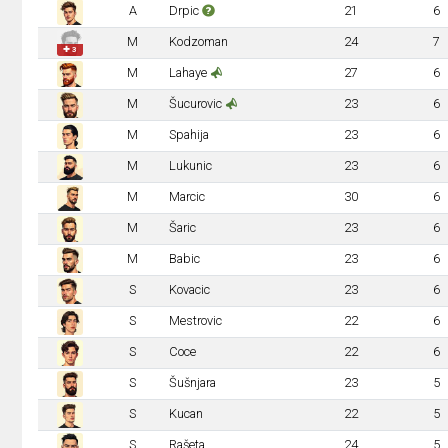
A
Drpic
21
6
M
Kodzoman
24
7
✚ 3
M
Lahaye
27
6
M
Šucurovic
23
6
M
Spahija
23
6
M
Lukunic
23
6
M
Marcic
30
6
M
Šaric
23
6
M
Babic
23
6
S
Kovacic
23
6
S
Mestrovic
22
6
S
Coce
22
6
S
Šušnjara
23
5
S
Kucan
22
5
S
Rašeta
24
5