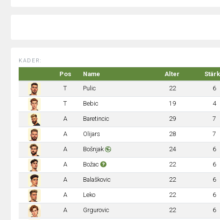
KADER:
Pos
Name
Alter
Stär
T
Pulic
22
6
T
Bebic
19
4
A
Baretincic
29
7
A
Olijars
28
7
A
Bošnjak
24
6
A
Božac
22
6
A
Balaškovic
22
6
A
Leko
22
6
A
Grgurovic
22
6