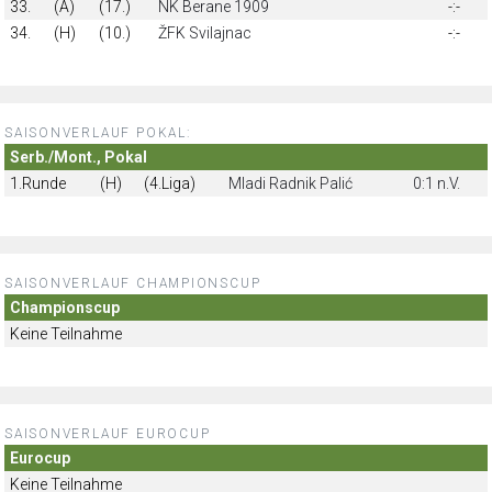
33.
(A)
(17.)
NK Berane 1909
-:-
34.
(H)
(10.)
ŽFK Svilajnac
-:-
SAISONVERLAUF POKAL:
Serb./Mont., Pokal
1.Runde
(H)
(4.Liga)
Mladi Radnik Palić
0:1 n.V.
SAISONVERLAUF CHAMPIONSCUP
Championscup
Keine Teilnahme
SAISONVERLAUF EUROCUP
Eurocup
Keine Teilnahme