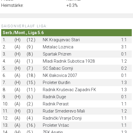
Heimstärke:
+0.3%
SAISONVERLAUF LIGA:
Serb./Mont., Liga 5.6
1.
(H)
(12.)
NK Kragujevac Stari
1:1
2.
(A)
(9.)
Metalac Loznica
3:1
3.
(H)
(8.)
Spartak Prizren
0:1
4.
(A)
(1.)
Mladi Radnik Subotica 1928
1:2
5.
(H)
(7.)
SC Šabac Gornji
0:2
6.
(A)
(18.)
NK Đakovica 2007
0:1
7.
(H)
(15.)
Proleter Đurđin
1:3
8.
(A)
(11.)
Radnik Kruševac Zapadni FK
1:3
9.
(H)
(6.)
Radnik Duge
0:1
10.
(A)
(2.)
Radnik Perast
1:1
11.
(H)
(3.)
Rudar Smederevo Mali
1:2
12.
(A)
(4.)
Radnički Vranje Donji
1:1
13.
(A)
(16.)
Proleter Vršac
1:1
14.
(H)
(5.)
ŽFK Apatin
1:3