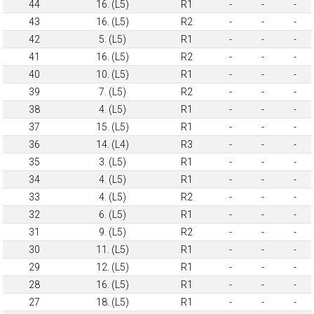
44
16. (L5)
R1
-
-
-
43
16. (L5)
R2
-
-
-
42
5. (L5)
R1
-
-
-
41
16. (L5)
R2
-
-
-
40
10. (L5)
R1
-
-
-
39
7. (L5)
R2
-
-
-
38
4. (L5)
R1
-
-
-
37
15. (L5)
R1
-
-
-
36
14. (L4)
R3
-
-
-
35
3. (L5)
R1
-
-
-
34
4. (L5)
R1
-
-
-
33
4. (L5)
R2
-
-
-
32
6. (L5)
R1
-
-
-
31
9. (L5)
R2
-
-
-
30
11. (L5)
R1
-
-
-
29
12. (L5)
R1
-
-
-
28
16. (L5)
R1
-
-
-
27
18. (L5)
R1
-
-
-