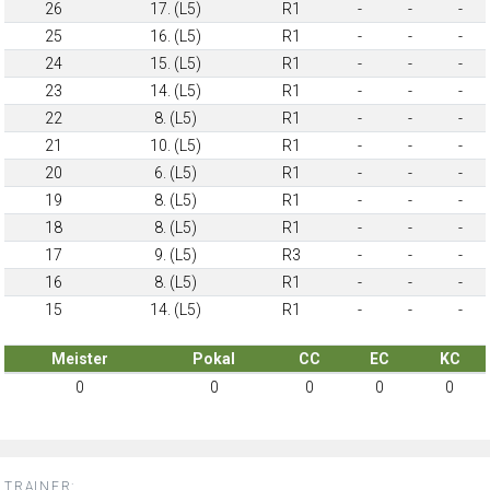
26
17. (L5)
R1
-
-
-
25
16. (L5)
R1
-
-
-
24
15. (L5)
R1
-
-
-
23
14. (L5)
R1
-
-
-
22
8. (L5)
R1
-
-
-
21
10. (L5)
R1
-
-
-
20
6. (L5)
R1
-
-
-
19
8. (L5)
R1
-
-
-
18
8. (L5)
R1
-
-
-
17
9. (L5)
R3
-
-
-
16
8. (L5)
R1
-
-
-
15
14. (L5)
R1
-
-
-
Meister
Pokal
CC
EC
KC
0
0
0
0
0
TRAINER: