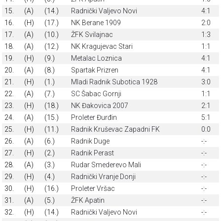
15.
(A)
(14.)
Radnički Valjevo Novi
4:1
16.
(H)
(17.)
NK Berane 1909
2:0
17.
(A)
(10.)
ŽFK Svilajnac
1:3
18.
(A)
(12.)
NK Kragujevac Stari
1:1
19.
(H)
(9.)
Metalac Loznica
4:1
20.
(A)
(8.)
Spartak Prizren
4:1
21.
(H)
(1.)
Mladi Radnik Subotica 1928
3:0
22.
(A)
(7.)
SC Šabac Gornji
1:1
23.
(H)
(18.)
NK Đakovica 2007
2:1
24.
(A)
(15.)
Proleter Đurđin
5:1
25.
(H)
(11.)
Radnik Kruševac Zapadni FK
0:0
26.
(A)
(6.)
Radnik Duge
-:-
27.
(H)
(2.)
Radnik Perast
-:-
28.
(A)
(3.)
Rudar Smederevo Mali
-:-
29.
(H)
(4.)
Radnički Vranje Donji
-:-
30.
(H)
(16.)
Proleter Vršac
-:-
31.
(A)
(5.)
ŽFK Apatin
-:-
32.
(H)
(14.)
Radnički Valjevo Novi
-:-