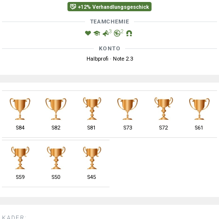
+12% Verhandlungsgeschick
TEAMCHEMIE
3
2
KONTO
Halbprofi · Note 2.3
S
84
S
82
S
81
S
73
S
72
S
61
S
59
S
50
S
45
KADER: