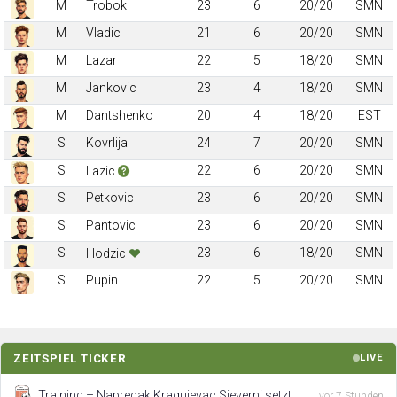
M
Trobok
23
6
20/20
SMN
M
Vladic
21
6
20/20
SMN
M
Lazar
22
5
18/20
SMN
M
Jankovic
23
4
18/20
SMN
M
Dantshenko
20
4
18/20
EST
S
Kovrlija
24
7
20/20
SMN
S
22
6
20/20
SMN
Lazic
S
Petkovic
23
6
20/20
SMN
S
Pantovic
23
6
20/20
SMN
S
23
6
18/20
SMN
Hodzic
S
Pupin
22
5
20/20
SMN
ZEITSPIEL TICKER
LIVE
Training – Napredak Kragujevac Sjeverni setzt
vor 7 Stunden