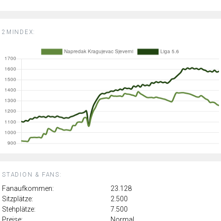
2MINDEX:
STADION & FANS:
Fanaufkommen:
23.128
Sitzplätze:
2.500
Stehplätze:
7.500
Preise:
Normal