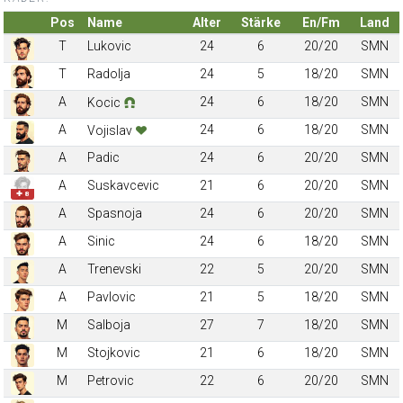
Pos
Name
Alter
Stärke
En/Fm
Land
T
Lukovic
24
6
20/20
SMN
T
Radolja
24
5
18/20
SMN
A
24
6
18/20
SMN
Kocic
A
24
6
18/20
SMN
Vojislav
A
Padic
24
6
20/20
SMN
A
Suskavcevic
21
6
20/20
SMN
✚ 8
A
Spasnoja
24
6
20/20
SMN
A
Sinic
24
6
18/20
SMN
A
Trenevski
22
5
20/20
SMN
A
Pavlovic
21
5
18/20
SMN
M
Salboja
27
7
18/20
SMN
M
Stojkovic
21
6
18/20
SMN
M
Petrovic
22
6
20/20
SMN