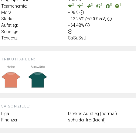
3
2
3
2
5
1
Teamchemie:
Moral:
+96.9
Stärke:
+13.25%
(+0.3% HV)
Aufstieg:
+64.48%
Sonstige:
Tendenz:
SsSuSsU
TRIKOTFARBEN:
Heim
Auswärts
SAISONZIELE:
Liga
Direkter Aufstieg (normal)
Finanzen
schuldenfrei (leicht)