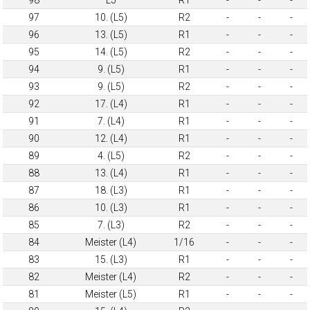
97
10. (L5)
R2
-
-
-
96
13. (L5)
R1
-
-
-
95
14. (L5)
R2
-
-
-
94
9. (L5)
R1
-
-
-
93
9. (L5)
R2
-
-
-
92
17. (L4)
R1
-
-
-
91
7. (L4)
R1
-
-
-
90
12. (L4)
R1
-
-
-
89
4. (L5)
R2
-
-
-
88
13. (L4)
R1
-
-
-
87
18. (L3)
R1
-
-
-
86
10. (L3)
R1
-
-
-
85
7. (L3)
R2
-
-
-
84
Meister (L4)
1/16
-
-
-
83
15. (L3)
R1
-
-
-
82
Meister (L4)
R2
-
-
-
81
Meister (L5)
R1
-
-
-