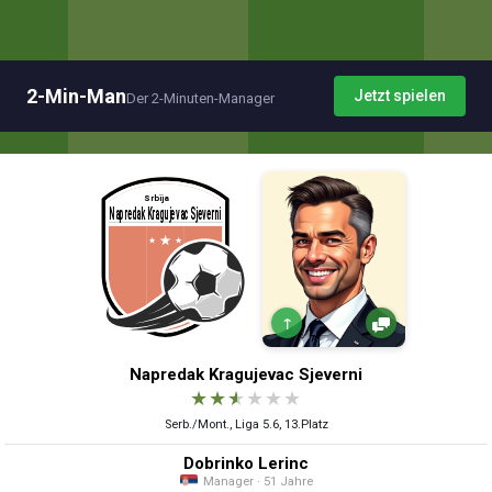
2-Min-Man
Jetzt spielen
Der 2-Minuten-Manager
↑
Napredak Kragujevac Sjeverni
★
★
★
★
★
★
Serb./Mont., Liga 5.6, 13.Platz
Dobrinko Lerinc
Manager · 51 Jahre