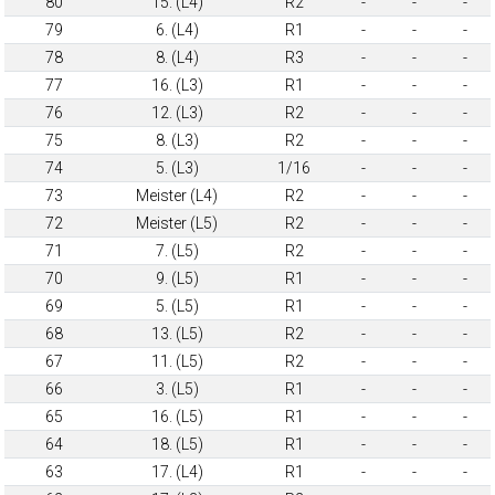
80
15. (L4)
R2
-
-
-
79
6. (L4)
R1
-
-
-
78
8. (L4)
R3
-
-
-
77
16. (L3)
R1
-
-
-
76
12. (L3)
R2
-
-
-
75
8. (L3)
R2
-
-
-
74
5. (L3)
1/16
-
-
-
73
Meister (L4)
R2
-
-
-
72
Meister (L5)
R2
-
-
-
71
7. (L5)
R2
-
-
-
70
9. (L5)
R1
-
-
-
69
5. (L5)
R1
-
-
-
68
13. (L5)
R2
-
-
-
67
11. (L5)
R2
-
-
-
66
3. (L5)
R1
-
-
-
65
16. (L5)
R1
-
-
-
64
18. (L5)
R1
-
-
-
63
17. (L4)
R1
-
-
-