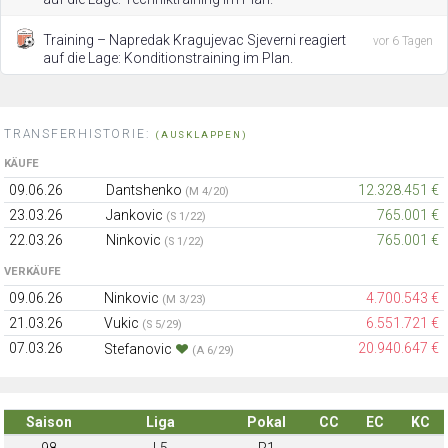
Training – Napredak Kragujevac Sjeverni reagiert
vor 6 Tagen
auf die Lage: Konditionstraining im Plan.
TRANSFERHISTORIE:
(AUSKLAPPEN)
KÄUFE
09.06.26
Dantshenko
12.328.451 €
(M 4/20)
23.03.26
Jankovic
765.001 €
(S 1/22)
22.03.26
Ninkovic
765.001 €
(S 1/22)
VERKÄUFE
09.06.26
Ninkovic
4.700.543 €
(M 3/23)
21.03.26
Vukic
6.551.721 €
(S 5/29)
07.03.26
20.940.647 €
Stefanovic
(A 6/29)
Saison
Liga
Pokal
CC
EC
KC
98
L5
R1
-
-
-