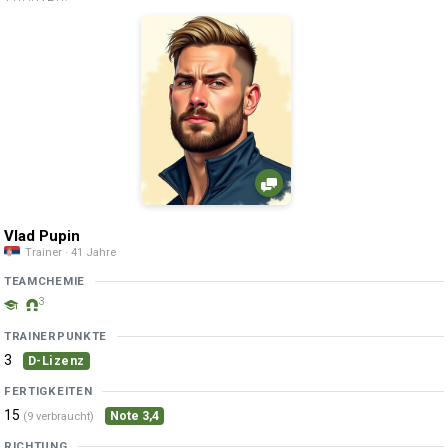
Vlad Pupin
Trainer · 41 Jahre
TEAMCHEMIE
3
TRAINERPUNKTE
3
D-Lizenz
FERTIGKEITEN
15
Note 3,4
(9 verbraucht)
RICHTUNG