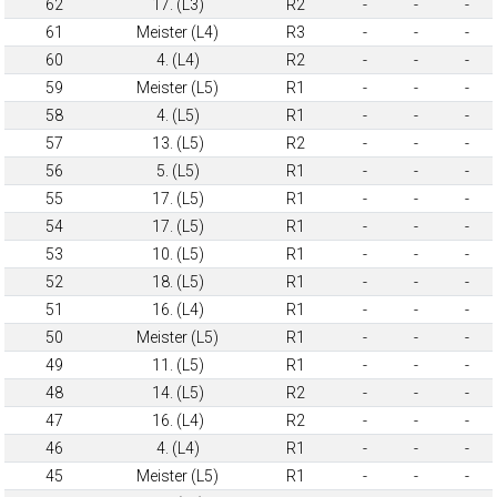
62
17. (L3)
R2
-
-
-
61
Meister (L4)
R3
-
-
-
60
4. (L4)
R2
-
-
-
59
Meister (L5)
R1
-
-
-
58
4. (L5)
R1
-
-
-
57
13. (L5)
R2
-
-
-
56
5. (L5)
R1
-
-
-
55
17. (L5)
R1
-
-
-
54
17. (L5)
R1
-
-
-
53
10. (L5)
R1
-
-
-
52
18. (L5)
R1
-
-
-
51
16. (L4)
R1
-
-
-
50
Meister (L5)
R1
-
-
-
49
11. (L5)
R1
-
-
-
48
14. (L5)
R2
-
-
-
47
16. (L4)
R2
-
-
-
46
4. (L4)
R1
-
-
-
45
Meister (L5)
R1
-
-
-