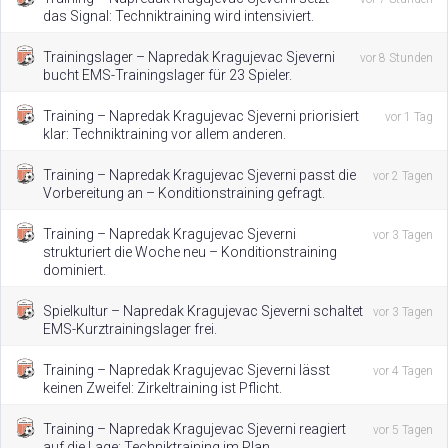
das Signal: Techniktraining wird intensiviert.
Trainingslager – Napredak Kragujevac Sjeverni
vor 8 Stunden
bucht EMS-Trainingslager für 23 Spieler.
Training – Napredak Kragujevac Sjeverni priorisiert
vor 1 Tag
klar: Techniktraining vor allem anderen.
Training – Napredak Kragujevac Sjeverni passt die
vor 2 Tagen
Vorbereitung an – Konditionstraining gefragt.
Training – Napredak Kragujevac Sjeverni
vor 3 Tagen
strukturiert die Woche neu – Konditionstraining
dominiert.
Spielkultur – Napredak Kragujevac Sjeverni schaltet
vor 3 Tagen
EMS-Kurztrainingslager frei.
Training – Napredak Kragujevac Sjeverni lässt
vor 4 Tagen
keinen Zweifel: Zirkeltraining ist Pflicht.
Training – Napredak Kragujevac Sjeverni reagiert
vor 5 Tagen
auf die Lage: Techniktraining im Plan.