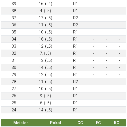
39
16. (L4)
R1
-
-
-
38
4. (L5)
R1
-
-
-
37
17. (L5)
R2
-
-
-
36
11. (L5)
R2
-
-
-
35
10. (L5)
R1
-
-
-
34
18. (L5)
R1
-
-
-
33
12. (L5)
R1
-
-
-
32
7. (L5)
R1
-
-
-
31
12. (L5)
R1
-
-
-
30
14. (L5)
R1
-
-
-
29
12. (L5)
R1
-
-
-
28
11. (L5)
R2
-
-
-
27
10. (L5)
R1
-
-
-
26
9. (L5)
R1
-
-
-
25
6. (L5)
R1
-
-
-
24
14. (L5)
R1
-
-
-
Meister
Pokal
CC
EC
KC