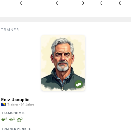
0
0
0
0
0
TRAINER:
Eniz Uscuplic
Trainer · 64 Jahre
TEAMCHEMIE
5
3
2
TRAINERPUNKTE