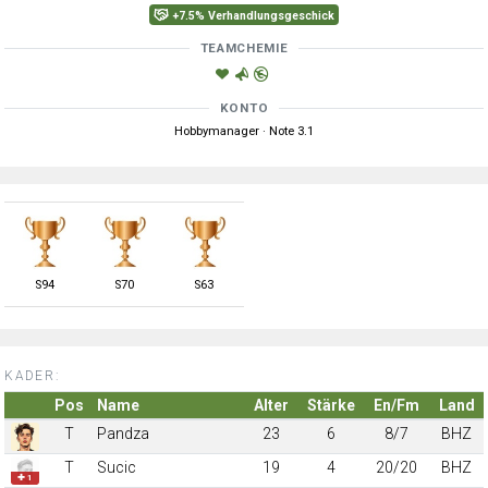
+7.5% Verhandlungsgeschick
TEAMCHEMIE
KONTO
Hobbymanager · Note 3.1
S
94
S
70
S
63
KADER:
Pos
Name
Alter
Stärke
En/Fm
Land
T
Pandza
23
6
8/7
BHZ
T
Sucic
19
4
20/20
BHZ
✚ 1