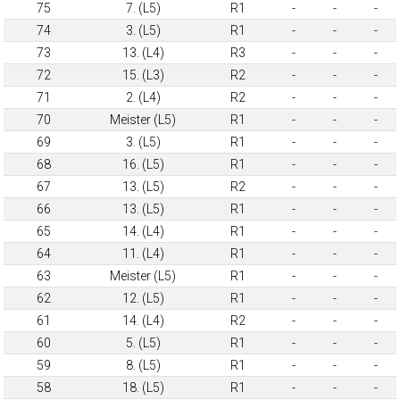
75
7. (L5)
R1
-
-
-
74
3. (L5)
R1
-
-
-
73
13. (L4)
R3
-
-
-
72
15. (L3)
R2
-
-
-
71
2. (L4)
R2
-
-
-
70
Meister (L5)
R1
-
-
-
69
3. (L5)
R1
-
-
-
68
16. (L5)
R1
-
-
-
67
13. (L5)
R2
-
-
-
66
13. (L5)
R1
-
-
-
65
14. (L4)
R1
-
-
-
64
11. (L4)
R1
-
-
-
63
Meister (L5)
R1
-
-
-
62
12. (L5)
R1
-
-
-
61
14. (L4)
R2
-
-
-
60
5. (L5)
R1
-
-
-
59
8. (L5)
R1
-
-
-
58
18. (L5)
R1
-
-
-