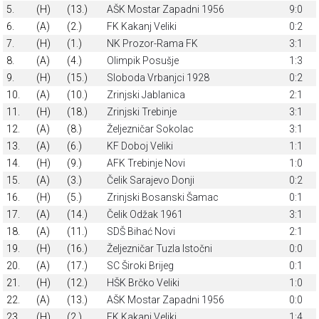
5.
(H)
(13.)
AŠK Mostar Zapadni 1956
9:0
6.
(A)
(2.)
FK Kakanj Veliki
0:2
7.
(H)
(1.)
NK Prozor-Rama FK
3:1
8.
(A)
(4.)
Olimpik Posušje
1:3
9.
(H)
(15.)
Sloboda Vrbanjci 1928
0:2
10.
(A)
(10.)
Zrinjski Jablanica
2:1
11.
(H)
(18.)
Zrinjski Trebinje
3:1
12.
(A)
(8.)
Željezničar Sokolac
3:1
13.
(A)
(6.)
KF Doboj Veliki
1:1
14.
(H)
(9.)
AFK Trebinje Novi
1:0
15.
(A)
(3.)
Čelik Sarajevo Donji
0:2
16.
(H)
(5.)
Zrinjski Bosanski Šamac
0:1
17.
(A)
(14.)
Čelik Odžak 1961
3:1
18.
(A)
(11.)
SDŠ Bihać Novi
2:1
19.
(H)
(16.)
Željezničar Tuzla Istočni
0:0
20.
(A)
(17.)
SC Široki Brijeg
0:1
21.
(H)
(12.)
HŠK Brčko Veliki
1:0
22.
(A)
(13.)
AŠK Mostar Zapadni 1956
0:0
23.
(H)
(2.)
FK Kakanj Veliki
1:4