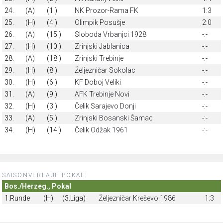
24.
(A)
(1.)
NK Prozor-Rama FK
1:3
25.
(H)
(4.)
Olimpik Posušje
2:0
26.
(A)
(15.)
Sloboda Vrbanjci 1928
-:-
27.
(H)
(10.)
Zrinjski Jablanica
-:-
28.
(A)
(18.)
Zrinjski Trebinje
-:-
29.
(H)
(8.)
Željezničar Sokolac
-:-
30.
(H)
(6.)
KF Doboj Veliki
-:-
31.
(A)
(9.)
AFK Trebinje Novi
-:-
32.
(H)
(3.)
Čelik Sarajevo Donji
-:-
33.
(A)
(5.)
Zrinjski Bosanski Šamac
-:-
34.
(H)
(14.)
Čelik Odžak 1961
-:-
SAISONVERLAUF POKAL:
Bos./Herzeg., Pokal
1.Runde
(H)
(3.Liga)
Željezničar Kreševo 1986
1:3