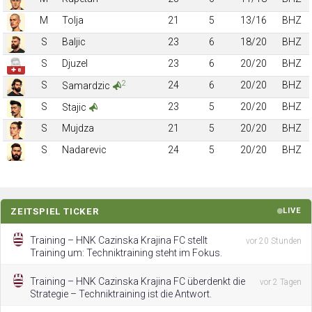
M
Tolja
21
5
13/16
BHZ
S
Baljic
23
6
18/20
BHZ
S
Djuzel
23
6
20/20
BHZ
✚ 8
2
S
24
6
20/20
BHZ
Samardzic
S
23
5
20/20
BHZ
Stajic
S
Mujdza
21
5
20/20
BHZ
S
Nadarevic
24
5
20/20
BHZ
ZEITSPIEL TICKER
LIVE
Training – HNK Cazinska Krajina FC stellt
vor 20 Stunden
Training um: Techniktraining steht im Fokus.
Training – HNK Cazinska Krajina FC überdenkt die
vor 2 Tagen
Strategie – Techniktraining ist die Antwort.