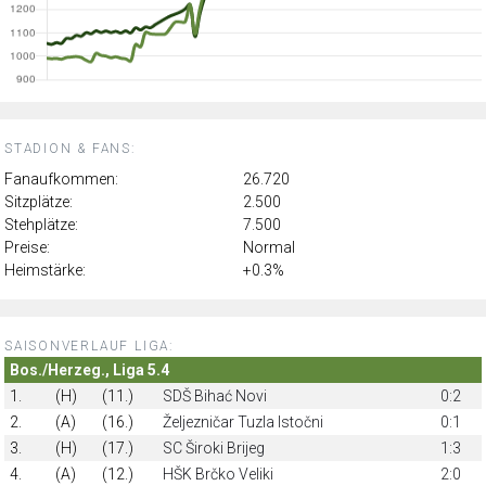
STADION & FANS:
Fanaufkommen:
26.720
Sitzplätze:
2.500
Stehplätze:
7.500
Preise:
Normal
Heimstärke:
+0.3%
SAISONVERLAUF LIGA:
Bos./Herzeg., Liga 5.4
1.
(H)
(11.)
SDŠ Bihać Novi
0:2
2.
(A)
(16.)
Željezničar Tuzla Istočni
0:1
3.
(H)
(17.)
SC Široki Brijeg
1:3
4.
(A)
(12.)
HŠK Brčko Veliki
2:0