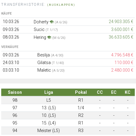
TRANSFERHISTORIE:
(AUSKLAPPEN)
KÄUFE
10.03.26
24.903.305 €
Doherty
(A 6/26)
09.03.26
Sucic
3.600.001 €
(T 1/17)
08.03.26
36.633.605 €
Hering
(M 6/26)
VERKÄUFE
09.03.26
Beslija
4.796.548 €
(A 4/30)
24.03.10
Gilatsa
110.000 €
(T 1/40)
03.03.10
Maletic
2.480.000 €
(A 5/20)
Saison
Liga
Pokal
CC
EC
KC
98
L5
R1
-
-
-
97
13. (L5)
1/4
-
-
-
96
10. (L5)
R2
-
-
-
95
15. (L4)
R1
-
-
-
94
Meister (L5)
R3
-
-
-