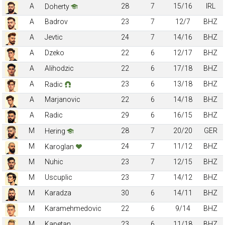
A
28
7
15/16
IRL
Doherty
A
Badrov
23
7
12/7
BHZ
A
Jevtic
24
7
14/16
BHZ
A
Dzeko
22
6
12/17
BHZ
A
Alihodzic
22
6
17/18
BHZ
A
23
6
13/18
BHZ
Radic
A
Marjanovic
22
6
14/18
BHZ
A
Radic
29
6
16/15
BHZ
M
28
7
20/20
GER
Hering
M
24
7
11/12
BHZ
Karoglan
M
Nuhic
23
7
12/15
BHZ
M
Uscuplic
23
7
14/12
BHZ
M
Karadza
30
6
14/11
BHZ
M
Karamehmedovic
22
6
9/14
BHZ
M
Kapetan
23
6
11/18
BHZ