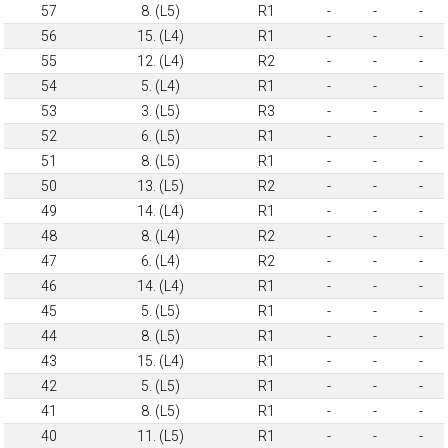
57
8. (L5)
R1
-
-
-
56
15. (L4)
R1
-
-
-
55
12. (L4)
R2
-
-
-
54
5. (L4)
R1
-
-
-
53
3. (L5)
R3
-
-
-
52
6. (L5)
R1
-
-
-
51
8. (L5)
R1
-
-
-
50
13. (L5)
R2
-
-
-
49
14. (L4)
R1
-
-
-
48
8. (L4)
R2
-
-
-
47
6. (L4)
R2
-
-
-
46
14. (L4)
R1
-
-
-
45
5. (L5)
R1
-
-
-
44
8. (L5)
R1
-
-
-
43
15. (L4)
R1
-
-
-
42
5. (L5)
R1
-
-
-
41
8. (L5)
R1
-
-
-
40
11. (L5)
R1
-
-
-