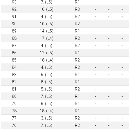
93
7. (L5)
R1
-
-
-
92
10. (L5)
R3
-
-
-
91
4. (L5)
R2
-
-
-
90
10. (L5)
R2
-
-
-
89
14. (L5)
R1
-
-
-
88
17. (L4)
R2
-
-
-
87
4. (L5)
R2
-
-
-
86
12. (L5)
R1
-
-
-
85
18. (L4)
R2
-
-
-
84
4. (L5)
R2
-
-
-
83
6. (L5)
R1
-
-
-
82
8. (L5)
R1
-
-
-
81
5. (L5)
R2
-
-
-
80
7. (L5)
R1
-
-
-
79
6. (L5)
R1
-
-
-
78
18. (L4)
R1
-
-
-
77
3. (L5)
R2
-
-
-
76
7. (L5)
R2
-
-
-