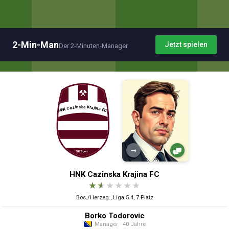
2-Min-Man
Jetzt spielen
Der 2-Minuten-Manager
→
HNK Cazinska Krajina FC
★
★
★
★
★
★
Bos./Herzeg., Liga 5.4, 7.Platz
Borko Todorovic
Manager · 40 Jahre