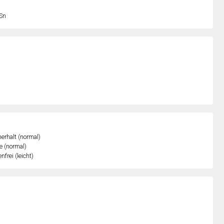
Sn
erhalt (normal)
e (normal)
nfrei (leicht)