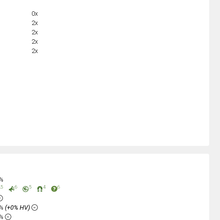
0x
2x
2x
2x
2x
0%
5
6
5
4
6
3%
(+0% HV)
6%