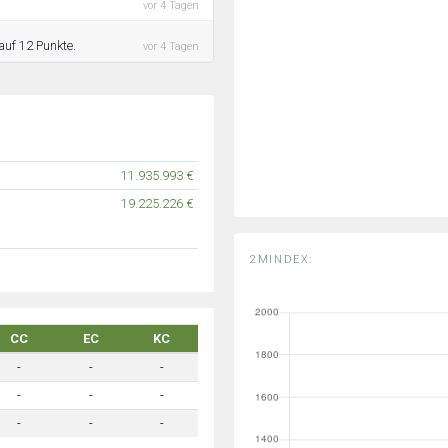
vor 4 Tagen
auf 12 Punkte.
vor 4 Tagen
11.935.993 €
19.225.226 €
2MINDEX:
CC
EC
KC
-
-
-
-
-
-
-
-
-