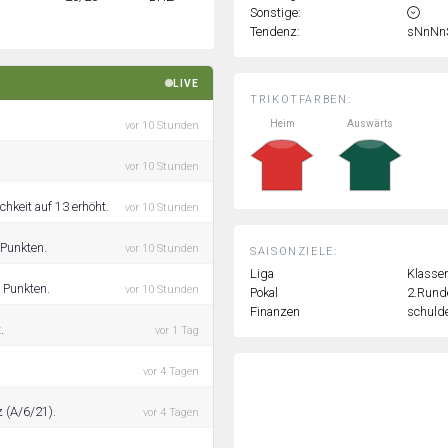
Sonstige:
Tendenz:
sNnNn
LIVE
TRIKOTFARBEN:
Heim
Auswärts
vor 10 Stunden
vor 10 Stunden
chkeit auf 13 erhöht.
vor 10 Stunden
 Punkten.
vor 10 Stunden
SAISONZIELE:
Liga
Klassen
3 Punkten.
vor 10 Stunden
Pokal
2.Rund
Finanzen
schulde
.
vor 1 Tag
vor 4 Tagen
z (A/6/21).
vor 4 Tagen