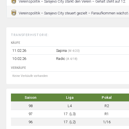
Vereinspolitik – Sarajevo City stärkt den Verein – Gehalt steht auf 12.
Vereinspolitik – Sarajevo City steuert gezielt – Fanaufkommen wächst 
TRANSFERHISTORIE:
KÄUFE
11.02.26
Sapina
(M 4/20)
10.02.26
Radic
(A 4/18)
VERKÄUFE
Keine Verkäufe vorhanden
Saison
Liga
Pokal
98
L4
R2
97
17. (L3)
R1
96
17. (L2)
1/16