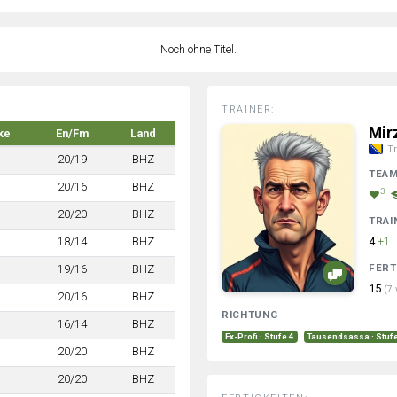
Noch ohne Titel.
TRAINER:
Mir
ke
En/Fm
Land
Tr
20/19
BHZ
TEA
20/16
BHZ
3
20/20
BHZ
TRAI
18/14
BHZ
4
+1
FERT
19/16
BHZ
15
(7 
20/16
BHZ
RICHTUNG
16/14
BHZ
Ex-Profi · Stufe 4
Tausendsassa · Stuf
20/20
BHZ
20/20
BHZ