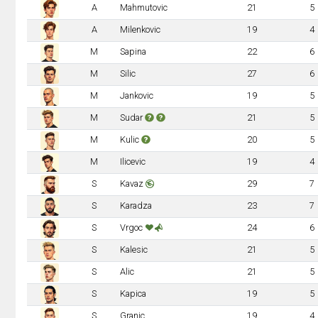
A
Mahmutovic
21
5
A
Milenkovic
19
4
M
Sapina
22
6
M
Silic
27
6
M
Jankovic
19
5
M
Sudar
21
5
M
Kulic
20
5
M
Ilicevic
19
4
S
Kavaz
29
7
S
Karadza
23
7
S
Vrgoc
24
6
S
Kalesic
21
5
S
Alic
21
5
S
Kapica
19
5
S
Granic
19
4