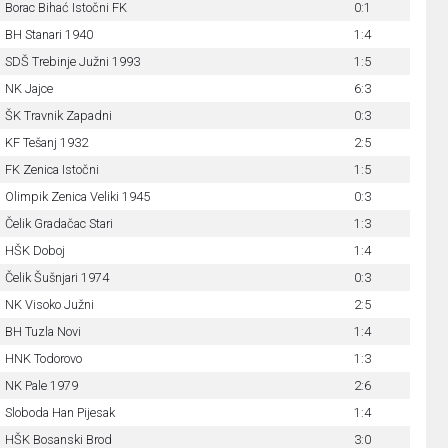
Borac Bihać Istočni FK
0:1
BH Stanari 1940
1:4
SDŠ Trebinje Južni 1993
1:5
NK Jajce
6:3
ŠK Travnik Zapadni
0:3
KF Tešanj 1932
2:5
FK Zenica Istočni
1:5
Olimpik Zenica Veliki 1945
0:3
Čelik Gradačac Stari
1:3
HŠK Doboj
1:4
Čelik Šušnjari 1974
0:3
NK Visoko Južni
2:5
BH Tuzla Novi
1:4
HNK Todorovo
1:3
NK Pale 1979
2:6
Sloboda Han Pijesak
1:4
HŠK Bosanski Brod
3:0