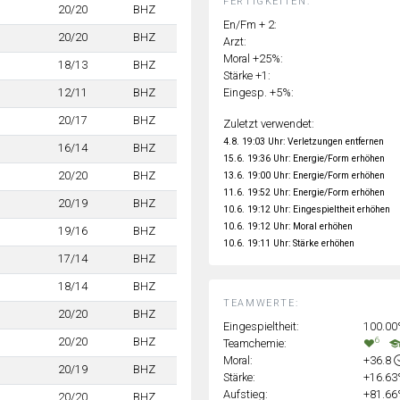
FERTIGKEITEN:
20/20
BHZ
En/Fm + 2:
20/20
BHZ
Arzt:
Moral +25%:
18/13
BHZ
Stärke +1:
Eingesp. +5%:
12/11
BHZ
20/17
BHZ
Zuletzt verwendet:
4.8. 19:03 Uhr: Verletzungen entfernen
16/14
BHZ
15.6. 19:36 Uhr: Energie/Form erhöhen
20/20
BHZ
13.6. 19:00 Uhr: Energie/Form erhöhen
11.6. 19:52 Uhr: Energie/Form erhöhen
20/19
BHZ
10.6. 19:12 Uhr: Eingespieltheit erhöhen
10.6. 19:12 Uhr: Moral erhöhen
19/16
BHZ
10.6. 19:11 Uhr: Stärke erhöhen
17/14
BHZ
18/14
BHZ
TEAMWERTE:
20/20
BHZ
Eingespieltheit:
100.0
6
20/20
BHZ
Teamchemie:
Moral:
+36.8
20/19
BHZ
Stärke:
+16.6
Aufstieg:
+81.6
20/20
BHZ