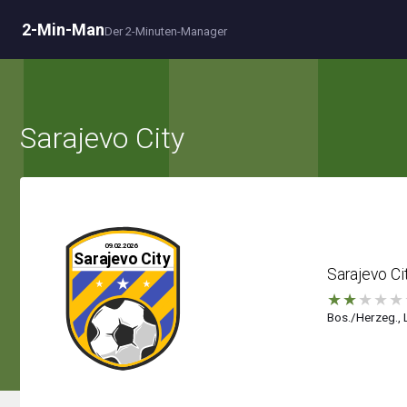
2-Min-Man
Der 2-Minuten-Manager
Sarajevo City
Sarajevo Ci
★
★
★
★
★
Bos./Herzeg., L