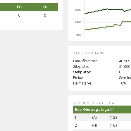
EC
KC
0
0
STADION & FANS:
Fanaufkommen:
48.909
Sitzplätze:
51.000
Stehplätze:
0
Preise:
Sehr h
Heimstärke:
+0%
SAISONVERLAUF LIGA:
Bos./Herzeg., Liga 4.1
1.
(A)
(12.)
2.
(H)
(16.)