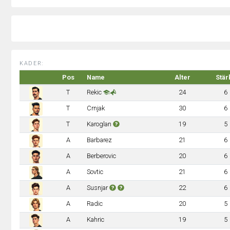
KADER:
Pos
Name
Alter
Stär
T
Rekic
24
6
T
Crnjak
30
6
T
Karoglan
19
5
A
Barbarez
21
6
A
Berberovic
20
6
A
Sovtic
21
6
A
Susnjar
22
6
A
Radic
20
5
A
Kahric
19
5