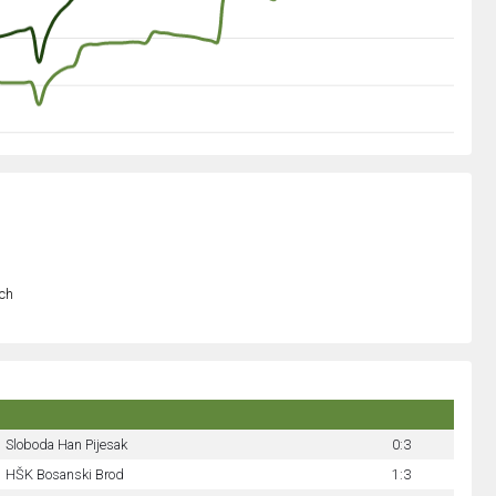
och
Sloboda Han Pijesak
0:3
HŠK Bosanski Brod
1:3