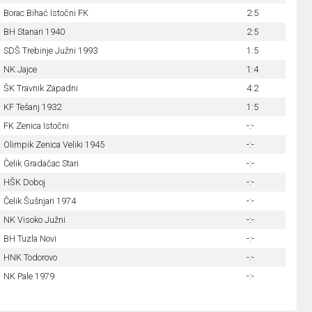
Borac Bihać Istočni FK
2:5
BH Stanari 1940
2:5
SDŠ Trebinje Južni 1993
1:5
NK Jajce
1:4
ŠK Travnik Zapadni
4:2
KF Tešanj 1932
1:5
FK Zenica Istočni
-:-
Olimpik Zenica Veliki 1945
-:-
Čelik Gradačac Stari
-:-
HŠK Doboj
-:-
Čelik Šušnjari 1974
-:-
NK Visoko Južni
-:-
BH Tuzla Novi
-:-
HNK Todorovo
-:-
NK Pale 1979
-:-