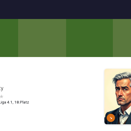
ty
★
iga 4.1, 18.Platz
↘