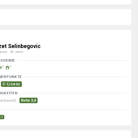
zet Selinbegovic
ainer · 45 Jahre
MCHEMIE
3
3
NERPUNKTE
C-Lizenz
IGKEITEN
Note 3,4
verbraucht)
e 1