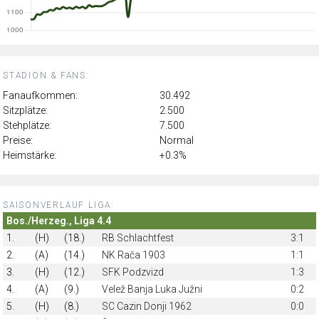
STADION & FANS:
Fanaufkommen:
30.492
Sitzplätze:
2.500
Stehplätze:
7.500
Preise:
Normal
Heimstärke:
+0.3%
SAISONVERLAUF LIGA:
Bos./Herzeg., Liga 4.4
1.
(H)
(18.)
RB Schlachtfest
3:1
2.
(A)
(14.)
NK Rača 1903
1:1
3.
(H)
(12.)
SFK Podzvizd
1:3
4.
(A)
(9.)
Velež Banja Luka Južni
0:2
5.
(H)
(8.)
SC Cazin Donji 1962
0:0