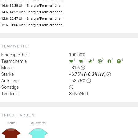
16.6. 19:38 Uhr: Energie/Form erhöhen
14.6. 14:52 Uhr: Energie/Form erhöhen
12.6. 20:47 Uhr: Energie/Form erhöhen
12.6. 01:06 Uhr: Energie/Form erhöhen
TEAMWERTE:
Eingespieltheit:
100.00%
1
1
1
2
2
4
Teamchemie:
Moral:
+31.6
Stärke:
+6.75%
(+0.3% HV)
Aufstieg:
+53.76%
Sonstige:
Tendenz:
SnNuNnU
TRIKOTFARBEN:
Heim
Auswärts