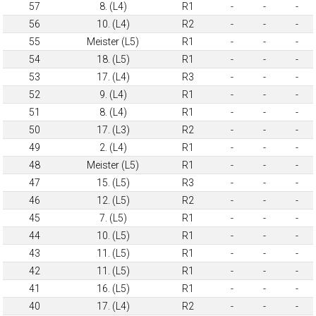
57
8. (L4)
R1
-
-
-
56
10. (L4)
R2
-
-
-
55
Meister (L5)
R1
-
-
-
54
18. (L5)
R1
-
-
-
53
17. (L4)
R3
-
-
-
52
9. (L4)
R1
-
-
-
51
8. (L4)
R1
-
-
-
50
17. (L3)
R2
-
-
-
49
2. (L4)
R1
-
-
-
48
Meister (L5)
R1
-
-
-
47
15. (L5)
R3
-
-
-
46
12. (L5)
R2
-
-
-
45
7. (L5)
R1
-
-
-
44
10. (L5)
R1
-
-
-
43
11. (L5)
R1
-
-
-
42
11. (L5)
R1
-
-
-
41
16. (L5)
R1
-
-
-
40
17. (L4)
R2
-
-
-