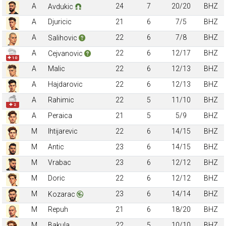
A
24
7
20/20
BHZ
Avdukic
A
Djuricic
21
6
7/5
BHZ
A
22
6
7/8
BHZ
Salihovic
A
22
6
12/17
BHZ
Cejvanovic
✚ 10
A
Malic
22
6
12/13
BHZ
A
Hajdarovic
22
6
12/13
BHZ
A
Rahimic
22
5
11/10
BHZ
✚ 2
A
Peraica
21
5
5/9
BHZ
M
Ihtijarevic
22
6
14/15
BHZ
M
Antic
23
6
14/15
BHZ
M
Vrabac
23
6
12/12
BHZ
M
Doric
22
6
12/12
BHZ
M
23
6
14/14
BHZ
Kozarac
M
Repuh
21
6
18/20
BHZ
M
Bakula
22
5
10/10
BHZ