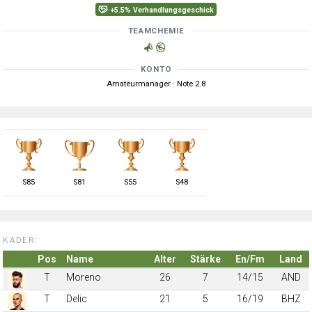
+5.5% Verhandlungsgeschick
TEAMCHEMIE
KONTO
Amateurmanager · Note 2.8
S
85
S
81
S
55
S
48
KADER:
Pos
Name
Alter
Stärke
En/Fm
Land
T
Moreno
26
7
14/15
AND
T
Delic
21
5
16/19
BHZ