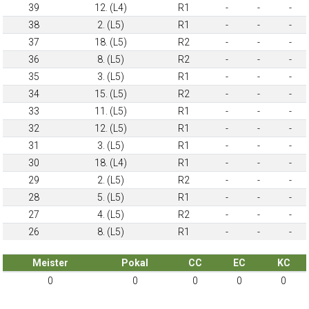
39
12. (L4)
R1
-
-
-
38
2. (L5)
R1
-
-
-
37
18. (L5)
R2
-
-
-
36
8. (L5)
R2
-
-
-
35
3. (L5)
R1
-
-
-
34
15. (L5)
R2
-
-
-
33
11. (L5)
R1
-
-
-
32
12. (L5)
R1
-
-
-
31
3. (L5)
R1
-
-
-
30
18. (L4)
R1
-
-
-
29
2. (L5)
R2
-
-
-
28
5. (L5)
R1
-
-
-
27
4. (L5)
R2
-
-
-
26
8. (L5)
R1
-
-
-
Meister
Pokal
CC
EC
KC
0
0
0
0
0