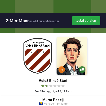
2-Min-Man
Jetzt spielen
Der 2-Minuten-Manager
↘
Velež Bihać Stari
★
★
★
★
★
★
Bos./Herzeg., Liga 4.4, 17.Platz
Murat Pecelj
Manager · 38 Jahre