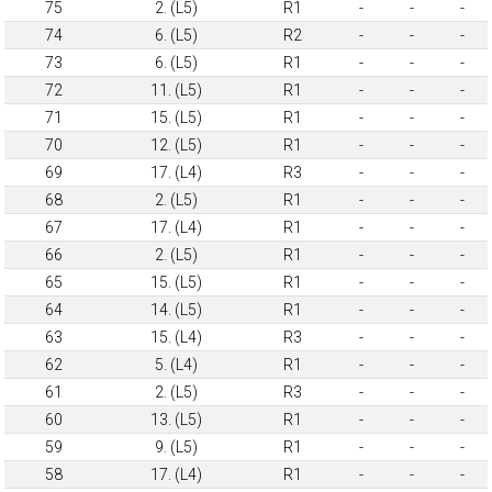
75
2. (L5)
R1
-
-
-
74
6. (L5)
R2
-
-
-
73
6. (L5)
R1
-
-
-
72
11. (L5)
R1
-
-
-
71
15. (L5)
R1
-
-
-
70
12. (L5)
R1
-
-
-
69
17. (L4)
R3
-
-
-
68
2. (L5)
R1
-
-
-
67
17. (L4)
R1
-
-
-
66
2. (L5)
R1
-
-
-
65
15. (L5)
R1
-
-
-
64
14. (L5)
R1
-
-
-
63
15. (L4)
R3
-
-
-
62
5. (L4)
R1
-
-
-
61
2. (L5)
R3
-
-
-
60
13. (L5)
R1
-
-
-
59
9. (L5)
R1
-
-
-
58
17. (L4)
R1
-
-
-