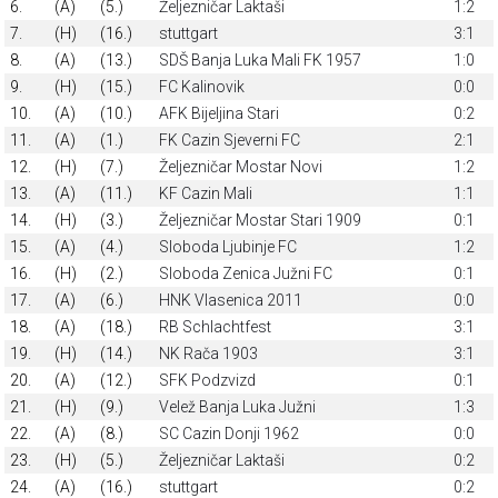
6.
(A)
(5.)
Željezničar Laktaši
1:2
7.
(H)
(16.)
stuttgart
3:1
8.
(A)
(13.)
SDŠ Banja Luka Mali FK 1957
1:0
9.
(H)
(15.)
FC Kalinovik
0:0
10.
(A)
(10.)
AFK Bijeljina Stari
0:2
11.
(A)
(1.)
FK Cazin Sjeverni FC
2:1
12.
(H)
(7.)
Željezničar Mostar Novi
1:2
13.
(A)
(11.)
KF Cazin Mali
1:1
14.
(H)
(3.)
Željezničar Mostar Stari 1909
0:1
15.
(A)
(4.)
Sloboda Ljubinje FC
1:2
16.
(H)
(2.)
Sloboda Zenica Južni FC
0:1
17.
(A)
(6.)
HNK Vlasenica 2011
0:0
18.
(A)
(18.)
RB Schlachtfest
3:1
19.
(H)
(14.)
NK Rača 1903
3:1
20.
(A)
(12.)
SFK Podzvizd
0:1
21.
(H)
(9.)
Velež Banja Luka Južni
1:3
22.
(A)
(8.)
SC Cazin Donji 1962
0:0
23.
(H)
(5.)
Željezničar Laktaši
0:2
24.
(A)
(16.)
stuttgart
0:2