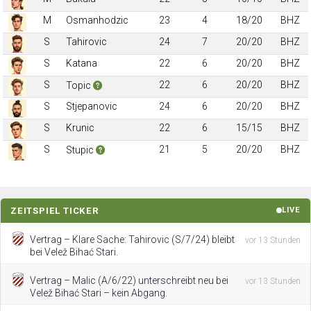
M
Osmanhodzic
23
4
18/20
BHZ
S
Tahirovic
24
7
20/20
BHZ
S
Katana
22
6
20/20
BHZ
S
22
6
20/20
BHZ
Topic
S
Stjepanovic
24
6
20/20
BHZ
S
Krunic
22
6
15/15
BHZ
S
21
5
20/20
BHZ
Stupic
ZEITSPIEL TICKER
LIVE
Vertrag – Klare Sache: Tahirovic (S/7/24) bleibt
vor 13 Stunden
bei Velež Bihać Stari.
Vertrag – Malic (A/6/22) unterschreibt neu bei
vor 13 Stunden
Velež Bihać Stari – kein Abgang.