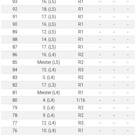
93
16. (L5)
R1
-
-
-
92
18. (L5)
R1
-
-
-
91
17. (L5)
R1
-
-
-
90
16. (L5)
R1
-
-
-
89
12. (L5)
R1
-
-
-
88
14. (L5)
R1
-
-
-
87
17. (L5)
R1
-
-
-
86
16. (L4)
R2
-
-
-
85
Meister (L5)
R2
-
-
-
84
15. (L4)
R3
-
-
-
83
5. (L4)
R2
-
-
-
82
17. (L3)
R1
-
-
-
81
Meister (L4)
R1
-
-
-
80
4. (L4)
1/16
-
-
-
79
3. (L4)
R2
-
-
-
78
9. (L4)
R2
-
-
-
77
12. (L4)
R3
-
-
-
76
10. (L4)
R1
-
-
-