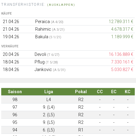
TRANSFERHISTORIE:
(AUSKLAPPEN)
KÄUFE
21.04.26
Peraica
12.789.311 €
(A 4/20)
21.04.26
Rahimic
4.678.317 €
(A 3/21)
19.04.26
Bakula
1.189.999 €
(S 1/21)
VERKÄUFE
20.04.26
Devoli
16.136.889 €
(T 6/27)
18.04.26
Pflug
7.330.161 €
(T 5/28)
18.04.26
Jankovic
5.030.827 €
(A 5/31)
Saison
Liga
Pokal
CC
EC
KC
98
L4
R2
-
-
-
97
9. (L4)
R2
-
-
-
96
2. (L5)
R2
-
-
-
95
9. (L5)
R2
-
-
-
94
6. (L5)
R1
-
-
-