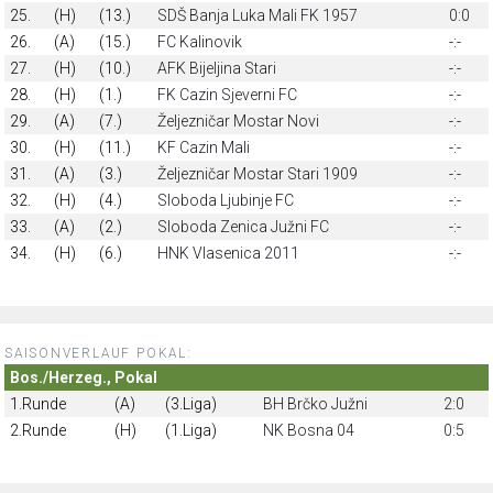
25.
(H)
(13.)
SDŠ Banja Luka Mali FK 1957
0:0
26.
(A)
(15.)
FC Kalinovik
-:-
27.
(H)
(10.)
AFK Bijeljina Stari
-:-
28.
(H)
(1.)
FK Cazin Sjeverni FC
-:-
29.
(A)
(7.)
Željezničar Mostar Novi
-:-
30.
(H)
(11.)
KF Cazin Mali
-:-
31.
(A)
(3.)
Željezničar Mostar Stari 1909
-:-
32.
(H)
(4.)
Sloboda Ljubinje FC
-:-
33.
(A)
(2.)
Sloboda Zenica Južni FC
-:-
34.
(H)
(6.)
HNK Vlasenica 2011
-:-
SAISONVERLAUF POKAL:
Bos./Herzeg., Pokal
1.Runde
(A)
(3.Liga)
BH Brčko Južni
2:0
2.Runde
(H)
(1.Liga)
NK Bosna 04
0:5