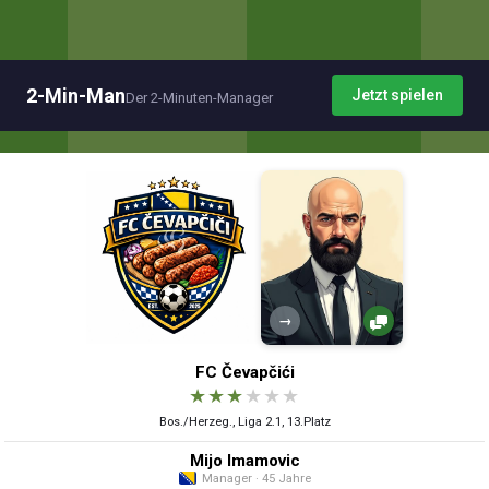
2-Min-Man
Jetzt spielen
Der 2-Minuten-Manager
→
FC Čevapčići
★
★
★
★
★
★
Bos./Herzeg., Liga 2.1, 13.Platz
Mijo Imamovic
Manager · 45 Jahre