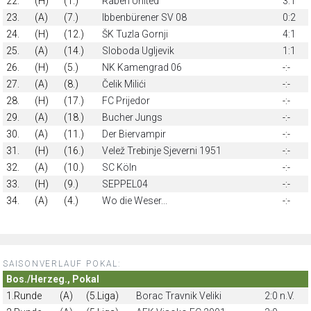
22.
(H)
(1.)
Raben United
3:1
23.
(A)
(7.)
Ibbenbürener SV 08
0:2
24.
(H)
(12.)
ŠK Tuzla Gornji
4:1
25.
(A)
(14.)
Sloboda Ugljevik
1:1
26.
(H)
(5.)
NK Kamengrad 06
-:-
27.
(A)
(8.)
Čelik Milići
-:-
28.
(H)
(17.)
FC Prijedor
-:-
29.
(A)
(18.)
Bucher Jungs
-:-
30.
(A)
(11.)
Der Biervampir
-:-
31.
(H)
(16.)
Velež Trebinje Sjeverni 1951
-:-
32.
(A)
(10.)
SC Köln
-:-
33.
(H)
(9.)
SEPPEL04
-:-
34.
(A)
(4.)
Wo die Weser...
-:-
SAISONVERLAUF POKAL:
Bos./Herzeg., Pokal
1.Runde
(A)
(5.Liga)
Borac Travnik Veliki
2:0 n.V.