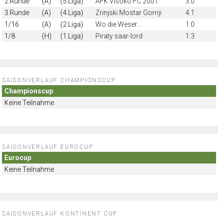
2.Runde
(A)
(5.Liga)
AFK Visoko FC 2001
3:0
3.Runde
(A)
(4.Liga)
Zrinjski Mostar Gornji
4:1
1/16
(A)
(2.Liga)
Wo die Weser...
1:0
1/8
(H)
(1.Liga)
Piraty saar-lord
1:3
SAISONVERLAUF CHAMPIONSCUP
Championscup
Keine Teilnahme
SAISONVERLAUF EUROCUP
Eurocup
Keine Teilnahme
SAISONVERLAUF KONTINENT CUP