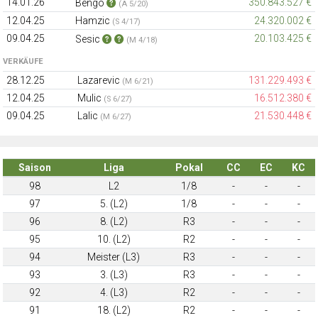
14.01.26
350.843.527 €
Bengo
(A 5/20)
12.04.25
Hamzic
24.320.002 €
(S 4/17)
09.04.25
20.103.425 €
Sesic
(M 4/18)
VERKÄUFE
28.12.25
Lazarevic
131.229.493 €
(M 6/21)
12.04.25
Mulic
16.512.380 €
(S 6/27)
09.04.25
Lalic
21.530.448 €
(M 6/27)
Saison
Liga
Pokal
CC
EC
KC
98
L2
1/8
-
-
-
97
5. (L2)
1/8
-
-
-
96
8. (L2)
R3
-
-
-
95
10. (L2)
R2
-
-
-
94
Meister (L3)
R3
-
-
-
93
3. (L3)
R3
-
-
-
92
4. (L3)
R2
-
-
-
91
18. (L2)
R2
-
-
-