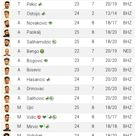
T
23
7
20/19
BHZ
Pekic
T
24
2
12/14
BHZ
Ostojic
A
24
8
18/17
BHZ
Novakovic
A
Paskalj
25
8
18/20
BHZ
A
25
8
18/20
BHZ
Salihamidzic
A
22
7
20/19
NED
Bengo
A
23
7
20/20
BHZ
Bogovic
A
Ibisevic
23
7
20/20
BHZ
A
24
7
20/20
BHZ
Hasancic
A
Drinovac
23
7
20/20
BHZ
A
24
1
20/20
BHZ
Salihovic
M
Ujic
25
8
18/20
BHZ
2
M
24
8
15/17
BHZ
Vidic
2
M
24
8
18/18
BHZ
Mirvic
M
Vrdoljak
24
8
18/20
BHZ