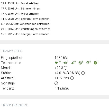
29.7. 23:29 Uhr: Moral erhöhen
17.7. 23:08 Uhr: Stärke erhöhen
17.7. 23:07 Uhr: Moral erhöhen
14.7. 06:23 Uhr: Energie/Form erhöhen
6.7. 20:25 Uhr: Verletzungen entfernen
23.6. 20:52 Uhr: Verletzungen entfernen
16.6. 23:12 Uhr: Energie/Form erhöhen
TEAMWERTE:
Eingespieltheit:
128.16%
10
7
9
8
9
1
Teamchemie:
Moral:
+29.3
Stärke:
+4.01%
(+0% HV)
Aufstieg:
+139.78%
Sonstige:
Tendenz:
nNnSnSu
TRIKOTFARBEN: