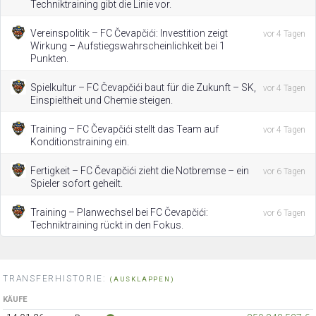
Techniktraining gibt die Linie vor.
Vereinspolitik – FC Čevapčići: Investition zeigt
vor 4 Tagen
Wirkung – Aufstiegswahrscheinlichkeit bei 1
Punkten.
Spielkultur – FC Čevapčići baut für die Zukunft – SK,
vor 4 Tagen
Einspieltheit und Chemie steigen.
Training – FC Čevapčići stellt das Team auf
vor 4 Tagen
Konditionstraining ein.
Fertigkeit – FC Čevapčići zieht die Notbremse – ein
vor 6 Tagen
Spieler sofort geheilt.
Training – Planwechsel bei FC Čevapčići:
vor 6 Tagen
Techniktraining rückt in den Fokus.
TRANSFERHISTORIE:
(AUSKLAPPEN)
KÄUFE