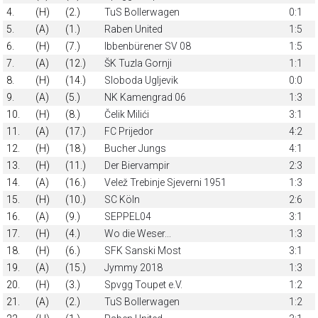
4.
(H)
(2.)
TuS Bollerwagen
0:1
5.
(A)
(1.)
Raben United
1:5
6.
(H)
(7.)
Ibbenbürener SV 08
1:5
7.
(A)
(12.)
ŠK Tuzla Gornji
1:1
8.
(H)
(14.)
Sloboda Ugljevik
0:0
9.
(A)
(5.)
NK Kamengrad 06
1:3
10.
(H)
(8.)
Čelik Milići
3:1
11.
(A)
(17.)
FC Prijedor
4:2
12.
(H)
(18.)
Bucher Jungs
4:1
13.
(H)
(11.)
Der Biervampir
2:3
14.
(A)
(16.)
Velež Trebinje Sjeverni 1951
1:3
15.
(H)
(10.)
SC Köln
2:6
16.
(A)
(9.)
SEPPEL04
3:1
17.
(H)
(4.)
Wo die Weser...
1:3
18.
(H)
(6.)
SFK Sanski Most
3:1
19.
(A)
(15.)
Jymmy 2018
1:3
20.
(H)
(3.)
Spvgg Toupet e.V.
1:2
21.
(A)
(2.)
TuS Bollerwagen
1:2