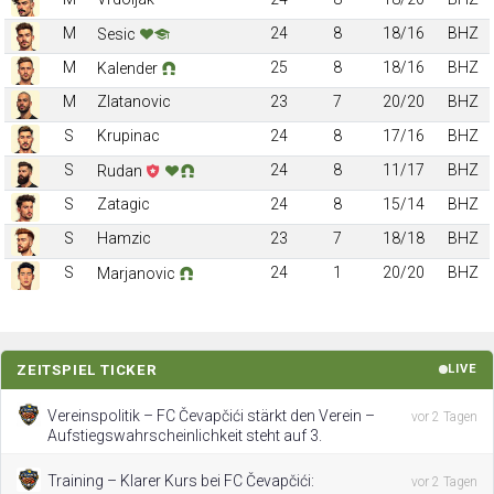
M
24
8
18/16
BHZ
Sesic
M
25
8
18/16
BHZ
Kalender
M
Zlatanovic
23
7
20/20
BHZ
S
Krupinac
24
8
17/16
BHZ
S
24
8
11/17
BHZ
Rudan
S
Zatagic
24
8
15/14
BHZ
S
Hamzic
23
7
18/18
BHZ
S
24
1
20/20
BHZ
Marjanovic
ZEITSPIEL TICKER
LIVE
Vereinspolitik – FC Čevapčići stärkt den Verein –
vor 2 Tagen
Aufstiegswahrscheinlichkeit steht auf 3.
Training – Klarer Kurs bei FC Čevapčići:
vor 2 Tagen