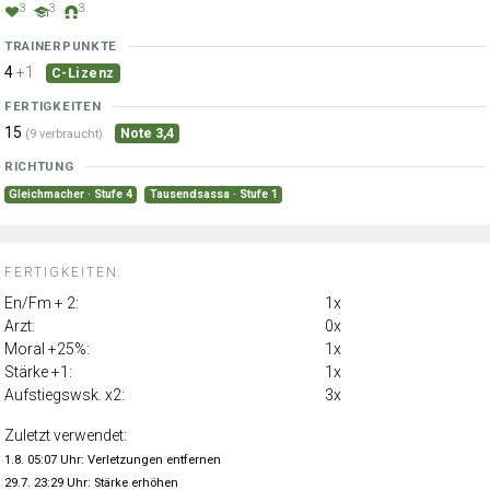
3
3
3
TRAINERPUNKTE
4
+1
C-Lizenz
FERTIGKEITEN
15
Note 3,4
(9 verbraucht)
RICHTUNG
Gleichmacher · Stufe 4
Tausendsassa · Stufe 1
FERTIGKEITEN:
En/Fm + 2:
1x
Arzt:
0x
Moral +25%:
1x
Stärke +1:
1x
Aufstiegswsk. x2:
3x
Zuletzt verwendet:
1.8. 05:07 Uhr: Verletzungen entfernen
29.7. 23:29 Uhr: Stärke erhöhen