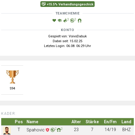
+15.5% Verhandlungsgeschick
TEAMCHEMIE
3
3
KONTO
Gespielt von: VoivoDabuk
Dabei seit: 15.02.25
Letztes Login: 06.08. 06:29 Uhr
S
94
KADER:
Pos
Name
Alter
Stärke
En/Fm
Land
2
2
T
23
7
14/19
BHZ
Spahovic