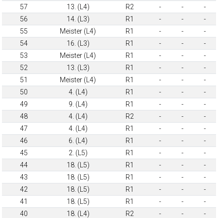
57
13. (L4)
R2
-
-
-
56
14. (L3)
R1
-
-
-
55
Meister (L4)
R1
-
-
-
54
16. (L3)
R1
-
-
-
53
Meister (L4)
R1
-
-
-
52
13. (L3)
R1
-
-
-
51
Meister (L4)
R1
-
-
-
50
4. (L4)
R1
-
-
-
49
9. (L4)
R1
-
-
-
48
4. (L4)
R2
-
-
-
47
4. (L4)
R1
-
-
-
46
6. (L4)
R1
-
-
-
45
2. (L5)
R1
-
-
-
44
18. (L5)
R1
-
-
-
43
18. (L5)
R1
-
-
-
42
18. (L5)
R1
-
-
-
41
18. (L5)
R1
-
-
-
40
18. (L4)
R2
-
-
-