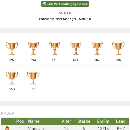
+4% Verhandlungsgeschick
KONTO
Ehrenamtlicher Manager · Note 3.8
S
97
S
93
S
81
S
71
S
67
S
55
S
53
S
51
KADER:
Pos
Name
Alter
Stärke
En/Fm
Land
T
Vladavic
24
6
13/15
BHZ