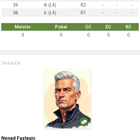
39
8. (L4)
R2
-
-
-
38
6. (L4)
R1
-
-
-
Meister
Pokal
CC
EC
KC
0
0
0
0
0
TRAINER:
Nenad Fazlagic