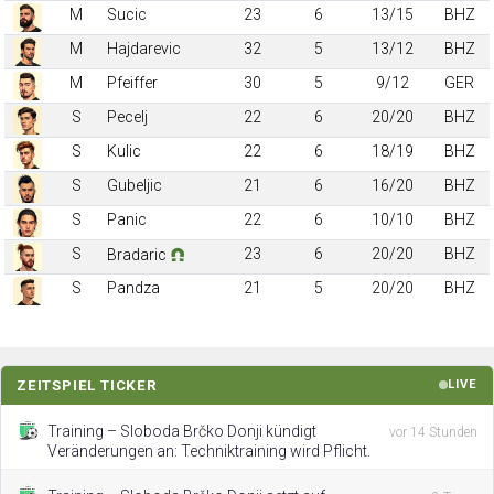
M
Sucic
23
6
13/15
BHZ
M
Hajdarevic
32
5
13/12
BHZ
M
Pfeiffer
30
5
9/12
GER
S
Pecelj
22
6
20/20
BHZ
S
Kulic
22
6
18/19
BHZ
S
Gubeljic
21
6
16/20
BHZ
S
Panic
22
6
10/10
BHZ
S
23
6
20/20
BHZ
Bradaric
S
Pandza
21
5
20/20
BHZ
ZEITSPIEL TICKER
LIVE
Training – Sloboda Brčko Donji kündigt
vor 14 Stunden
Veränderungen an: Techniktraining wird Pflicht.