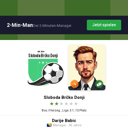
2-Min-Man
Jetzt spielen
Der 2-Minuten-Manager
↘
Sloboda Brčko Donji
★
★
★
★
★
★
Bos./Herzeg., Liga 3.1, 13.Platz
Darije Babic
Manager · 30 Jahre