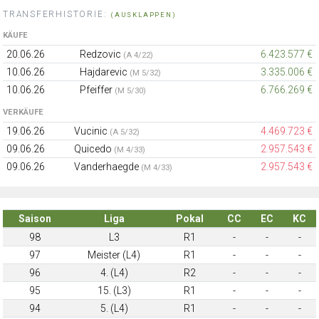
TRANSFERHISTORIE:
(AUSKLAPPEN)
KÄUFE
20.06.26
Redzovic
6.423.577 €
(A 4/22)
10.06.26
Hajdarevic
3.335.006 €
(M 5/32)
10.06.26
Pfeiffer
6.766.269 €
(M 5/30)
VERKÄUFE
19.06.26
Vucinic
4.469.723 €
(A 5/32)
09.06.26
Quicedo
2.957.543 €
(M 4/33)
09.06.26
Vanderhaegde
2.957.543 €
(M 4/33)
Saison
Liga
Pokal
CC
EC
KC
98
L3
R1
-
-
-
97
Meister (L4)
R1
-
-
-
96
4. (L4)
R2
-
-
-
95
15. (L3)
R1
-
-
-
94
5. (L4)
R1
-
-
-