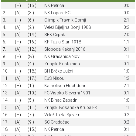
1.
(H)
(15.)
NK Petriča
0:0
2.
(A)
(3.)
NK Lopare FC
0:0
3.
(H)
(6.)
Olimpik Travnik Gornji
2:1
4.
(A)
(2.)
Velež Bijeljina Donji 1988
0:2
5.
(A)
(14.)
SFK Cepak
2:0
6.
(H)
(16.)
KF Tuzla Stari 1918
1:1
7.
(A)
(12.)
Sloboda Kakanj 2016
3:1
8.
(H)
(8.)
NK Gračanica Novi
1:1
9.
(A)
(4.)
Zrinjski Kostajnica
0:1
10.
(H)
(18.)
BH Brčko Južni
1:0
11.
(A)
(17.)
EuS Nisou
1:2
12.
(H)
(1.)
Katholisch Hochdonn
2:1
13.
(A)
(10.)
FC Visoko Sjeverni 1901
0:1
14.
(H)
(5.)
NK Bihać Zapadni
1:0
15.
(A)
(11.)
Zrinjski Bosanska Krupa FK
1:1
16.
(H)
(7.)
Velež Tuzla Sjeverni
0:2
17.
(A)
(9.)
SC Gradačac
0:2
18.
(A)
(15.)
NK Petriča
0:1