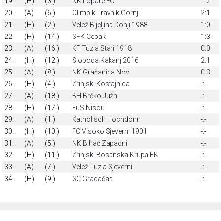
19.
(H)
(3.)
NK Lopare FC
1:2
20.
(A)
(6.)
Olimpik Travnik Gornji
2:1
21.
(H)
(2.)
Velež Bijeljina Donji 1988
1:0
22.
(H)
(14.)
SFK Cepak
1:3
23.
(A)
(16.)
KF Tuzla Stari 1918
0:0
24.
(H)
(12.)
Sloboda Kakanj 2016
2:1
25.
(A)
(8.)
NK Gračanica Novi
0:3
26.
(H)
(4.)
Zrinjski Kostajnica
-:-
27.
(A)
(18.)
BH Brčko Južni
-:-
28.
(H)
(17.)
EuS Nisou
-:-
29.
(A)
(1.)
Katholisch Hochdonn
-:-
30.
(H)
(10.)
FC Visoko Sjeverni 1901
-:-
31.
(A)
(5.)
NK Bihać Zapadni
-:-
32.
(H)
(11.)
Zrinjski Bosanska Krupa FK
-:-
33.
(A)
(7.)
Velež Tuzla Sjeverni
-:-
34.
(H)
(9.)
SC Gradačac
-:-