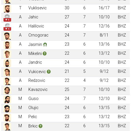
T
Vuklisevic
30
6
16/17
BHZ
A
Jahic
27
7
10/10
BHZ
✚ 3
A
Halilovic
24
7
12/16
BHZ
✚ 4
A
Crnogorac
24
7
8/11
BHZ
A
23
6
13/16
BHZ
Jasmin
A
22
6
13/12
BHZ
Mikelini
A
Jandric
24
6
10/10
BHZ
A
21
5
9/12
BHZ
Vukicevic
A
Redzovic
22
4
9/12
BHZ
M
Kavazovic
25
7
10/10
BHZ
M
Guso
24
7
12/10
BHZ
M
Olujic
24
6
13/15
BHZ
M
Pelic
23
6
13/12
BHZ
M
22
6
13/15
BHZ
Brkic