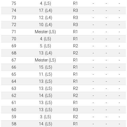
75
4. (L5)
R1
-
-
-
74
17. (L4)
R3
-
-
-
73
12. (L4)
R3
-
-
-
72
10. (L4)
R3
-
-
-
71
Meister (L5)
R1
-
-
-
70
4. (L5)
R1
-
-
-
69
5. (L5)
R2
-
-
-
68
13. (L4)
R2
-
-
-
67
Meister (L5)
R1
-
-
-
66
15. (L5)
R1
-
-
-
65
11. (L5)
R1
-
-
-
64
13. (L5)
R1
-
-
-
63
13. (L5)
R2
-
-
-
62
14. (L5)
R2
-
-
-
61
13. (L5)
R1
-
-
-
60
13. (L5)
R3
-
-
-
59
3. (L5)
R2
-
-
-
58
14. (L5)
R1
-
-
-