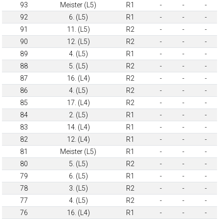
93
Meister (L5)
R1
-
-
-
92
6. (L5)
R1
-
-
-
91
11. (L5)
R2
-
-
-
90
12. (L5)
R2
-
-
-
89
4. (L5)
R1
-
-
-
88
5. (L5)
R2
-
-
-
87
16. (L4)
R2
-
-
-
86
4. (L5)
R2
-
-
-
85
17. (L4)
R2
-
-
-
84
2. (L5)
R1
-
-
-
83
14. (L4)
R1
-
-
-
82
12. (L4)
R1
-
-
-
81
Meister (L5)
R1
-
-
-
80
5. (L5)
R2
-
-
-
79
6. (L5)
R1
-
-
-
78
3. (L5)
R2
-
-
-
77
4. (L5)
R2
-
-
-
76
16. (L4)
R1
-
-
-