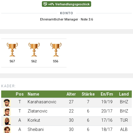
+4% Verhandlungsgeschick
KONTO
Ehrenamtlicher Manager · Note 3.6
S
67
S
62
S
56
KADER:
Pos
Name
Alter
Stärke
En/Fm
Land
T
Karahasanovic
27
7
19/19
BHZ
T
Zlatanovic
22
6
20/17
BHZ
A
Korkut
30
6
17/16
TUR
A
Sheibani
30
6
18/17
ALB