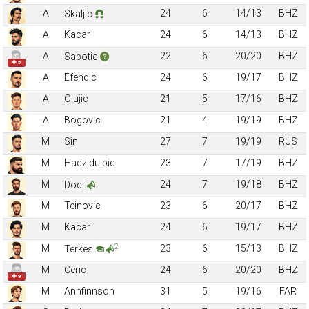
A
24
6
14/13
BHZ
Skaljic
A
Kacar
24
6
14/13
BHZ
A
22
6
20/20
BHZ
Sabotic
✚ 5
A
Efendic
24
6
19/17
BHZ
A
Olujic
21
5
17/16
BHZ
A
Bogovic
21
4
19/19
BHZ
M
Sin
27
7
19/19
RUS
M
Hadzidulbic
23
7
17/19
BHZ
M
24
7
19/18
BHZ
Doci
M
Teinovic
23
6
20/17
BHZ
M
Kacar
24
6
19/17
BHZ
2
M
23
6
15/13
BHZ
Terkes
M
Ceric
24
6
20/20
BHZ
✚ 9
M
Annfinnson
31
5
19/16
FAR