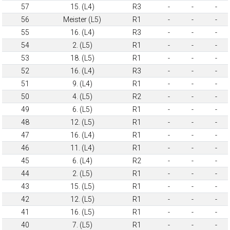
57
15. (L4)
R3
-
-
-
56
Meister (L5)
R1
-
-
-
55
16. (L4)
R3
-
-
-
54
2. (L5)
R1
-
-
-
53
18. (L5)
R1
-
-
-
52
16. (L4)
R3
-
-
-
51
9. (L4)
R1
-
-
-
50
4. (L5)
R2
-
-
-
49
6. (L5)
R1
-
-
-
48
12. (L5)
R1
-
-
-
47
16. (L4)
R1
-
-
-
46
11. (L4)
R1
-
-
-
45
6. (L4)
R2
-
-
-
44
2. (L5)
R1
-
-
-
43
15. (L5)
R1
-
-
-
42
12. (L5)
R1
-
-
-
41
16. (L5)
R1
-
-
-
40
7. (L5)
R1
-
-
-