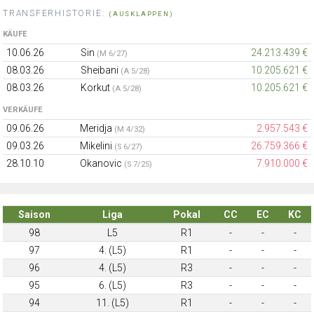
TRANSFERHISTORIE:
(AUSKLAPPEN)
KÄUFE
10.06.26
Sin
24.213.439 €
(M 6/27)
08.03.26
Sheibani
10.205.621 €
(A 5/28)
08.03.26
Korkut
10.205.621 €
(A 5/28)
VERKÄUFE
09.06.26
Meridja
2.957.543 €
(M 4/32)
09.03.26
Mikelini
26.759.366 €
(S 6/27)
28.10.10
Okanovic
7.910.000 €
(S 7/25)
Saison
Liga
Pokal
CC
EC
KC
98
L5
R1
-
-
-
97
4. (L5)
R1
-
-
-
96
4. (L5)
R3
-
-
-
95
6. (L5)
R3
-
-
-
94
11. (L5)
R1
-
-
-