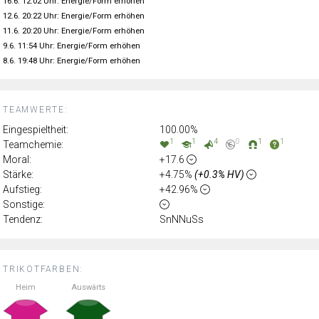
16.6. 12:02 Uhr: Energie/Form erhöhen
12.6. 20:22 Uhr: Energie/Form erhöhen
11.6. 20:20 Uhr: Energie/Form erhöhen
9.6. 11:54 Uhr: Energie/Form erhöhen
8.6. 19:48 Uhr: Energie/Form erhöhen
TEAMWERTE:
Eingespieltheit:
100.00%
1
1
4
0
1
1
Teamchemie:
Moral:
+17.6
Stärke:
+4.75%
(+0.3% HV)
Aufstieg:
+42.96%
Sonstige:
Tendenz:
SnNNuSs
TRIKOTFARBEN:
Heim
Auswärts