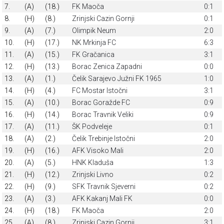
7.
(A)
(18.)
FK Maoča
0:1
8.
(H)
(8.)
Zrinjski Cazin Gornji
0:1
9.
(A)
(7.)
Olimpik Neum
2:0
10.
(H)
(17.)
NK Mrkinja FC
6:3
11.
(A)
(15.)
FK Gračanica
3:1
12.
(H)
(13.)
Borac Zenica Zapadni
0:0
13.
(A)
(1.)
Čelik Sarajevo Južni FK 1965
1:0
14.
(H)
(4.)
FC Mostar Istočni
3:1
15.
(A)
(10.)
Borac Goražde FC
0:9
16.
(H)
(14.)
Borac Travnik Veliki
0:9
17.
(A)
(11.)
ŠK Podveleje
0:1
18.
(A)
(2.)
Čelik Trebinje Istočni
2:0
19.
(H)
(16.)
AFK Visoko Mali
2:0
20.
(A)
(5.)
HNK Kladuša
1:3
21.
(H)
(12.)
Zrinjski Livno
0:2
22.
(H)
(9.)
SFK Travnik Sjeverni
0:2
23.
(A)
(3.)
AFK Kakanj Mali FK
0:0
24.
(H)
(18.)
FK Maoča
2:0
25.
(A)
(8.)
Zrinjski Cazin Gornji
3:1