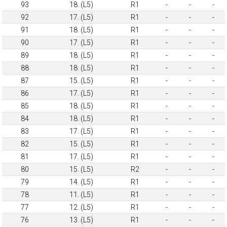
93
18. (L5)
R1
-
-
-
92
17. (L5)
R1
-
-
-
91
18. (L5)
R1
-
-
-
90
17. (L5)
R1
-
-
-
89
18. (L5)
R1
-
-
-
88
18. (L5)
R1
-
-
-
87
15. (L5)
R1
-
-
-
86
17. (L5)
R1
-
-
-
85
18. (L5)
R1
-
-
-
84
18. (L5)
R1
-
-
-
83
17. (L5)
R1
-
-
-
82
15. (L5)
R1
-
-
-
81
17. (L5)
R1
-
-
-
80
15. (L5)
R2
-
-
-
79
14. (L5)
R1
-
-
-
78
11. (L5)
R1
-
-
-
77
12. (L5)
R1
-
-
-
76
13. (L5)
R1
-
-
-