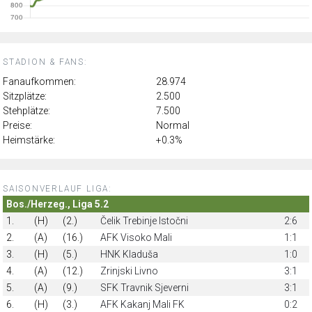
STADION & FANS:
Fanaufkommen:
28.974
Sitzplätze:
2.500
Stehplätze:
7.500
Preise:
Normal
Heimstärke:
+0.3%
SAISONVERLAUF LIGA:
Bos./Herzeg., Liga 5.2
1.
(H)
(2.)
Čelik Trebinje Istočni
2:6
2.
(A)
(16.)
AFK Visoko Mali
1:1
3.
(H)
(5.)
HNK Kladuša
1:0
4.
(A)
(12.)
Zrinjski Livno
3:1
5.
(A)
(9.)
SFK Travnik Sjeverni
3:1
6.
(H)
(3.)
AFK Kakanj Mali FK
0:2