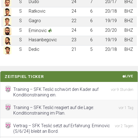
S
Dudo
24
7
20/17
BHZ
S
Ratkovic
24
6
20/18
BHZ
S
Gagro
22
6
19/19
BHZ
S
24
6
20/20
BHZ
Eminovic
S
Hasanbegovic
23
6
19/19
BHZ
S
Dedic
21
5
20/18
BHZ
ZEITSPIEL TICKER
LIVE
Training – SFK Teslić schwört den Kader auf
vor 9 Stunden
Konditionstraining ein.
Training – SFK Teslić reagiert auf die Lage:
vor 1 Tag
Konditionstraining im Plan.
Vertrag – SFK Teslić setzt auf Erfahrung: Eminovic
vor 2 Tagen
(S/6/24) bleibt an Bord.