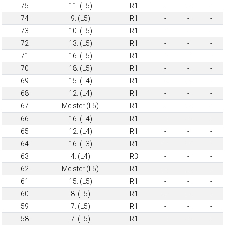
75
11. (L5)
R1
-
-
-
74
9. (L5)
R1
-
-
-
73
10. (L5)
R1
-
-
-
72
13. (L5)
R1
-
-
-
71
16. (L5)
R1
-
-
-
70
18. (L5)
R1
-
-
-
69
15. (L4)
R1
-
-
-
68
12. (L4)
R1
-
-
-
67
Meister (L5)
R1
-
-
-
66
16. (L4)
R1
-
-
-
65
12. (L4)
R1
-
-
-
64
16. (L3)
R1
-
-
-
63
4. (L4)
R3
-
-
-
62
Meister (L5)
R1
-
-
-
61
15. (L5)
R1
-
-
-
60
8. (L5)
R1
-
-
-
59
7. (L5)
R1
-
-
-
58
7. (L5)
R1
-
-
-