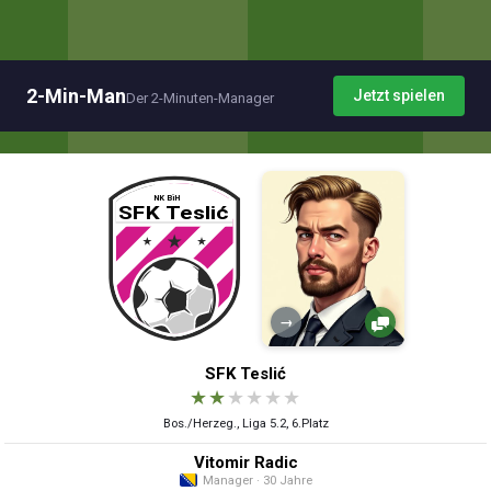
2-Min-Man
Jetzt spielen
Der 2-Minuten-Manager
→
SFK Teslić
★
★
★
★
★
★
Bos./Herzeg., Liga 5.2, 6.Platz
Vitomir Radic
Manager · 30 Jahre