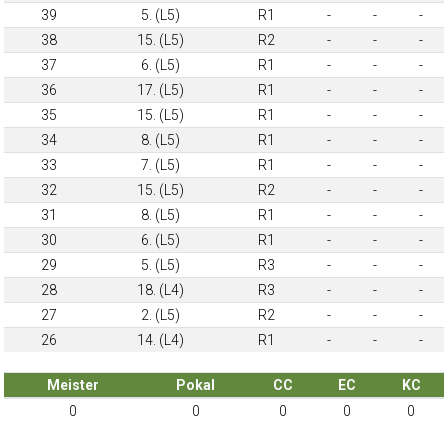
39
5. (L5)
R1
-
-
-
38
15. (L5)
R2
-
-
-
37
6. (L5)
R1
-
-
-
36
17. (L5)
R1
-
-
-
35
15. (L5)
R1
-
-
-
34
8. (L5)
R1
-
-
-
33
7. (L5)
R1
-
-
-
32
15. (L5)
R2
-
-
-
31
8. (L5)
R1
-
-
-
30
6. (L5)
R1
-
-
-
29
5. (L5)
R3
-
-
-
28
18. (L4)
R3
-
-
-
27
2. (L5)
R2
-
-
-
26
14. (L4)
R1
-
-
-
Meister
Pokal
CC
EC
KC
0
0
0
0
0