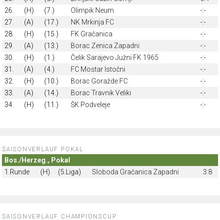
26.
(H)
(7.)
Olimpik Neum
-:-
27.
(A)
(17.)
NK Mrkinja FC
-:-
28.
(H)
(15.)
FK Gračanica
-:-
29.
(A)
(13.)
Borac Zenica Zapadni
-:-
30.
(H)
(1.)
Čelik Sarajevo Južni FK 1965
-:-
31.
(A)
(4.)
FC Mostar Istočni
-:-
32.
(H)
(10.)
Borac Goražde FC
-:-
33.
(A)
(14.)
Borac Travnik Veliki
-:-
34.
(H)
(11.)
ŠK Podveleje
-:-
SAISONVERLAUF POKAL:
Bos./Herzeg., Pokal
1.Runde
(H)
(5.Liga)
Sloboda Gračanica Zapadni
3:8
SAISONVERLAUF CHAMPIONSCUP