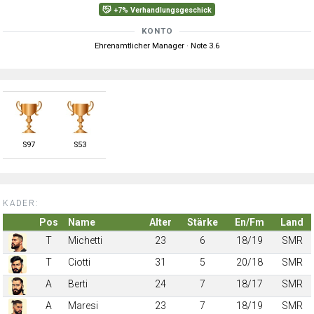
+7% Verhandlungsgeschick
KONTO
Ehrenamtlicher Manager · Note 3.6
S
97
S
53
KADER:
Pos
Name
Alter
Stärke
En/Fm
Land
T
Michetti
23
6
18/19
SMR
T
Ciotti
31
5
20/18
SMR
A
Berti
24
7
18/17
SMR
A
Maresi
23
7
18/19
SMR