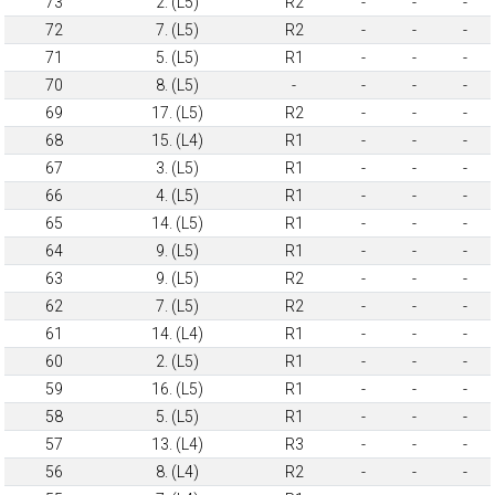
73
2. (L5)
R2
-
-
-
72
7. (L5)
R2
-
-
-
71
5. (L5)
R1
-
-
-
70
8. (L5)
-
-
-
-
69
17. (L5)
R2
-
-
-
68
15. (L4)
R1
-
-
-
67
3. (L5)
R1
-
-
-
66
4. (L5)
R1
-
-
-
65
14. (L5)
R1
-
-
-
64
9. (L5)
R1
-
-
-
63
9. (L5)
R2
-
-
-
62
7. (L5)
R2
-
-
-
61
14. (L4)
R1
-
-
-
60
2. (L5)
R1
-
-
-
59
16. (L5)
R1
-
-
-
58
5. (L5)
R1
-
-
-
57
13. (L4)
R3
-
-
-
56
8. (L4)
R2
-
-
-