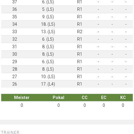
37
6. (L5)
R1
-
-
-
36
5. (L5)
R1
-
-
-
35
9. (L5)
R1
-
-
-
34
18. (L5)
R1
-
-
-
33
13. (L5)
R2
-
-
-
32
6. (L5)
R1
-
-
-
31
8. (L5)
R1
-
-
-
30
8. (L5)
R1
-
-
-
29
6. (L5)
R1
-
-
-
28
8. (L5)
R1
-
-
-
27
10. (L5)
R1
-
-
-
26
17. (L4)
R1
-
-
-
Meister
Pokal
CC
EC
KC
0
0
0
0
0
TRAINER: