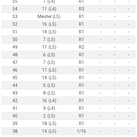
55
7. (L4)
R1
-
-
-
54
11. (L4)
R3
-
-
-
53
Meister (L5)
R1
-
-
-
52
16. (L5)
R1
-
-
-
51
14. (L5)
R1
-
-
-
50
7. (L5)
R1
-
-
-
49
17. (L5)
R2
-
-
-
48
6. (L5)
R1
-
-
-
47
7. (L5)
R1
-
-
-
46
17. (L5)
R1
-
-
-
45
14. (L5)
R1
-
-
-
44
5. (L5)
R1
-
-
-
43
8. (L5)
R1
-
-
-
42
16. (L4)
R1
-
-
-
41
9. (L4)
R1
-
-
-
40
2. (L5)
R1
-
-
-
39
18. (L5)
R1
-
-
-
38
14. (L5)
1/16
-
-
-