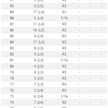
90
3. (L5)
R3
-
-
-
89
17. (L4)
R1
-
-
-
88
5. (L4)
1/16
-
-
-
87
11. (L4)
R3
-
-
-
86
16. (L3)
R2
-
-
-
85
4. (L4)
R3
-
-
-
84
17. (L3)
R2
-
-
-
83
8. (L3)
R3
-
-
-
82
9. (L3)
R2
-
-
-
81
9. (L3)
1/16
-
-
-
80
4. (L3)
R2
-
-
-
79
9. (L3)
R3
-
-
-
78
5. (L3)
R2
-
-
-
77
7. (L3)
R3
-
-
-
76
2. (L4)
R3
-
-
-
75
6. (L4)
1/16
-
-
-
74
7. (L4)
R2
-
-
-