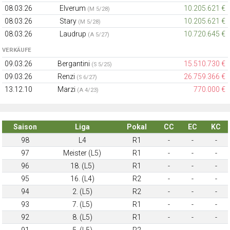
08.03.26
Elverum
10.205.621 €
(M 5/28)
08.03.26
Stary
10.205.621 €
(M 5/28)
08.03.26
Laudrup
10.720.645 €
(A 5/27)
VERKÄUFE
09.03.26
Bergantini
15.510.730 €
(S 5/25)
09.03.26
Renzi
26.759.366 €
(S 6/27)
13.12.10
Marzi
770.000 €
(A 4/23)
Saison
Liga
Pokal
CC
EC
KC
98
L4
R1
-
-
-
97
Meister (L5)
R1
-
-
-
96
18. (L5)
R1
-
-
-
95
16. (L4)
R2
-
-
-
94
2. (L5)
R2
-
-
-
93
7. (L5)
R1
-
-
-
92
8. (L5)
R1
-
-
-
91
5. (L5)
R2
-
-
-