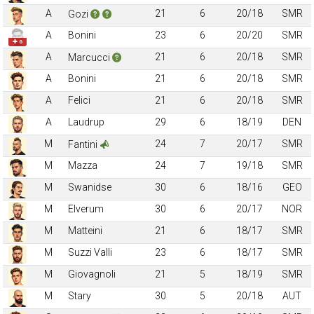
A
21
6
20/18
SMR
Gozi
A
Bonini
23
6
20/20
SMR
✚ 6
A
21
6
20/18
SMR
Marcucci
A
Bonini
21
6
20/18
SMR
A
Felici
21
6
20/18
SMR
A
Laudrup
29
6
18/19
DEN
M
24
7
20/17
SMR
Fantini
M
Mazza
24
7
19/18
SMR
M
Swanidse
30
6
18/16
GEO
M
Elverum
30
6
20/17
NOR
M
Matteini
21
6
18/17
SMR
M
Suzzi Valli
23
6
18/17
SMR
M
Giovagnoli
21
5
18/19
SMR
M
Stary
30
5
20/18
AUT