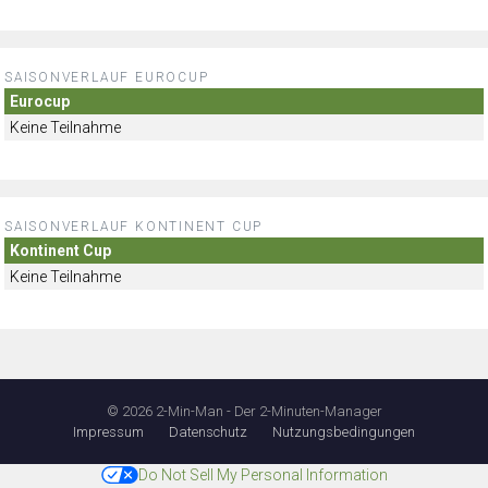
SAISONVERLAUF EUROCUP
Eurocup
Keine Teilnahme
SAISONVERLAUF KONTINENT CUP
Kontinent Cup
Keine Teilnahme
© 2026 2-Min-Man - Der 2-Minuten-Manager
Impressum
Datenschutz
Nutzungsbedingungen
Do Not Sell My Personal Information