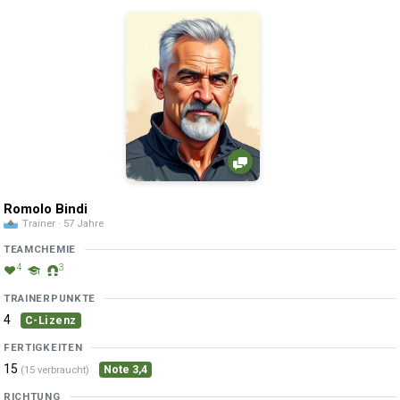
Romolo Bindi
Trainer · 57 Jahre
TEAMCHEMIE
4
3
TRAINERPUNKTE
4
C-Lizenz
FERTIGKEITEN
15
Note 3,4
(15 verbraucht)
RICHTUNG