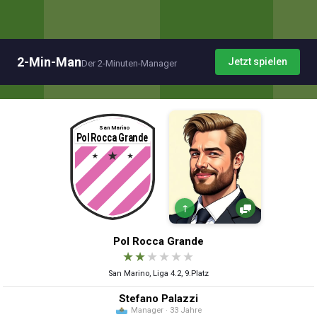
2-Min-Man
Jetzt spielen
Der 2-Minuten-Manager
↑
Pol Rocca Grande
★
★
★
★
★
★
San Marino, Liga 4.2, 9.Platz
Stefano Palazzi
Manager · 33 Jahre