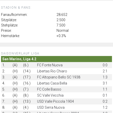
STADION & FANS:
Fanaufkommen:
28.652
Sitzplätze:
2.500
Stehplätze:
7.500
Preise:
Normal
Heimstärke:
+0.3%
SAISONVERLAUF LIGA:
San Marino, Liga 4.2
1.
(A)
(6.)
FC Fonte Nuova
0:0
2.
(H)
(14.)
Libertas Rio Chiaro
2:1
3.
(A)
(17.)
FC Altopiano Bello SC 1938
1:3
4.
(H)
(16.)
Libertas Casa Bella
3:1
5.
(H)
(7.)
FC Colle Basso
1:1
6.
(A)
(8.)
SC Valle Vecchia
0:1
7.
(H)
(13.)
USD Valle Piccola 1904
0:2
8.
(A)
(4.)
USD Serra Nuova
1:2