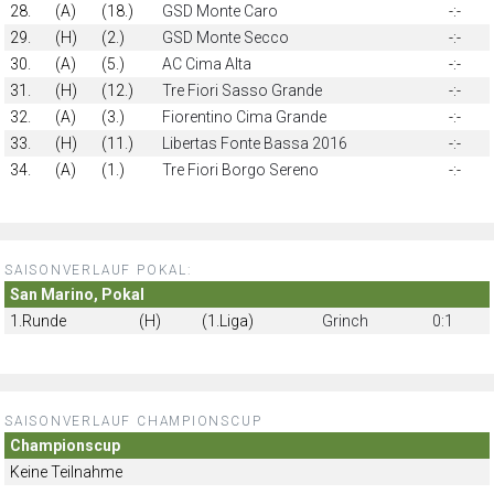
28.
(A)
(18.)
GSD Monte Caro
-:-
29.
(H)
(2.)
GSD Monte Secco
-:-
30.
(A)
(5.)
AC Cima Alta
-:-
31.
(H)
(12.)
Tre Fiori Sasso Grande
-:-
32.
(A)
(3.)
Fiorentino Cima Grande
-:-
33.
(H)
(11.)
Libertas Fonte Bassa 2016
-:-
34.
(A)
(1.)
Tre Fiori Borgo Sereno
-:-
SAISONVERLAUF POKAL:
San Marino, Pokal
1.Runde
(H)
(1.Liga)
Grinch
0:1
SAISONVERLAUF CHAMPIONSCUP
Championscup
Keine Teilnahme