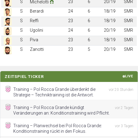
S
23
6
20/19
SMR
Michelotti
S
Berardi
24
6
18/19
SMR
S
Reffi
23
6
18/19
SMR
S
Ugolini
24
6
20/19
SMR
S
Piva
23
6
18/19
SMR
S
Zanotti
23
5
20/19
SMR
ZEITSPIEL TICKER
LIVE
Training – Pol Rocca Grande überdenkt die
vor 20 Stunden
Strategie – Techniktraining ist die Antwort.
Training – Pol Rocca Grande kündigt
vor 2 Tagen
Veränderungen an: Konditionstraining wird Pflicht.
Training – Planwechsel bei Pol Rocca Grande:
vor 3 Tagen
Konditionstraining rückt in den Fokus.