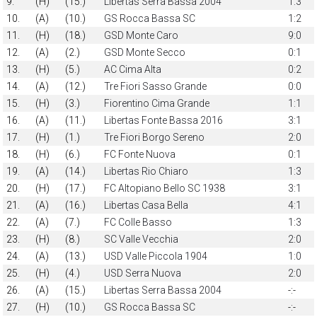
9.
(H)
(15.)
Libertas Serra Bassa 2004
1:3
10.
(A)
(10.)
GS Rocca Bassa SC
1:2
11.
(H)
(18.)
GSD Monte Caro
9:0
12.
(A)
(2.)
GSD Monte Secco
0:1
13.
(H)
(5.)
AC Cima Alta
0:2
14.
(A)
(12.)
Tre Fiori Sasso Grande
0:0
15.
(H)
(3.)
Fiorentino Cima Grande
1:1
16.
(A)
(11.)
Libertas Fonte Bassa 2016
3:1
17.
(H)
(1.)
Tre Fiori Borgo Sereno
2:0
18.
(H)
(6.)
FC Fonte Nuova
0:1
19.
(A)
(14.)
Libertas Rio Chiaro
1:3
20.
(H)
(17.)
FC Altopiano Bello SC 1938
3:1
21.
(A)
(16.)
Libertas Casa Bella
4:1
22.
(A)
(7.)
FC Colle Basso
1:3
23.
(H)
(8.)
SC Valle Vecchia
2:0
24.
(A)
(13.)
USD Valle Piccola 1904
1:0
25.
(H)
(4.)
USD Serra Nuova
2:0
26.
(A)
(15.)
Libertas Serra Bassa 2004
-:-
27.
(H)
(10.)
GS Rocca Bassa SC
-:-