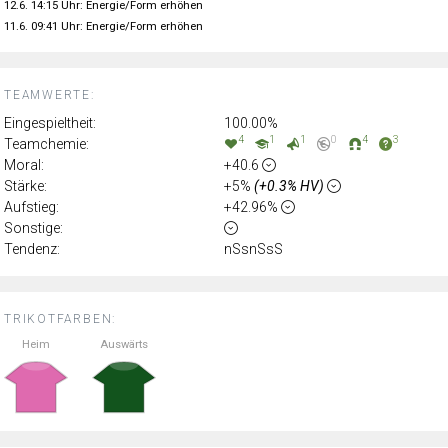
12.6. 14:15 Uhr: Energie/Form erhöhen
11.6. 09:41 Uhr: Energie/Form erhöhen
TEAMWERTE:
Eingespieltheit:
100.00%
4
1
1
0
4
3
Teamchemie:
Moral:
+40.6
Stärke:
+5%
(+0.3% HV)
Aufstieg:
+42.96%
Sonstige:
Tendenz:
nSsnSsS
TRIKOTFARBEN:
Heim
Auswärts