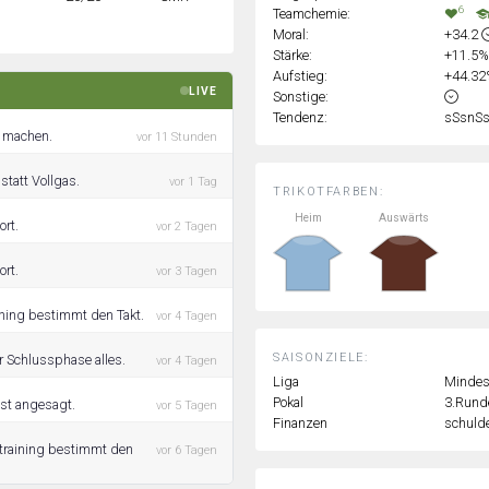
6
Teamchemie:
Moral:
+34.2
Stärke:
+11.5
Aufstieg:
+44.3
LIVE
Sonstige:
Tendenz:
sSsnS
d machen.
vor 11 Stunden
statt Vollgas.
vor 1 Tag
TRIKOTFARBEN:
Heim
Auswärts
ort.
vor 2 Tagen
ort.
vor 3 Tagen
ining bestimmt den Takt.
vor 4 Tagen
SAISONZIELE:
er Schlussphase alles.
vor 4 Tagen
Liga
Mindest
Pokal
3.Rund
ist angesagt.
vor 5 Tagen
Finanzen
schulde
straining bestimmt den
vor 6 Tagen