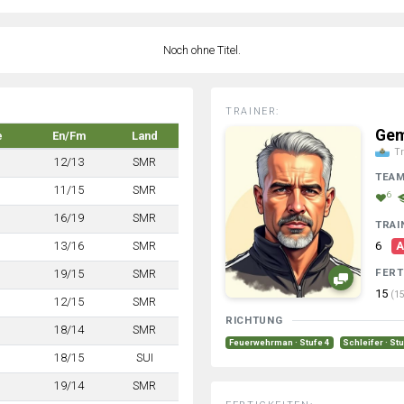
Noch ohne Titel.
TRAINER:
Gem
e
En/Fm
Land
Tr
12/13
SMR
TEA
11/15
SMR
6
16/19
SMR
TRAI
13/16
SMR
6
A
FERT
19/15
SMR
15
(15
12/15
SMR
RICHTUNG
18/14
SMR
Feuerwehrman · Stufe 4
Schleifer · St
18/15
SUI
19/14
SMR