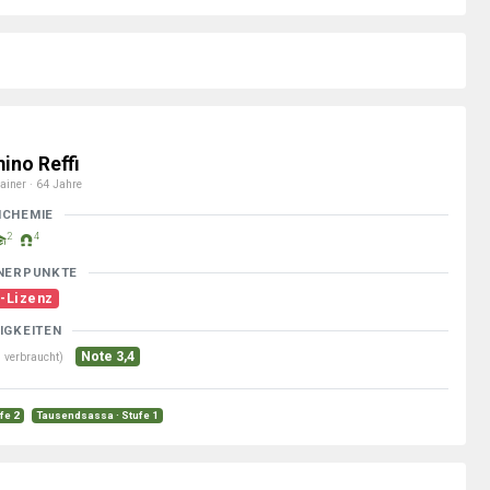
ino Reffi
ainer · 64 Jahre
MCHEMIE
2
4
NERPUNKTE
-Lizenz
IGKEITEN
Note 3,4
 verbraucht)
ufe 2
Tausendsassa · Stufe 1