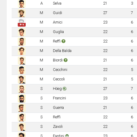
A
Selva
21
3
M
Guidi
27
7
M
Amici
23
6
✚ 8
M
Guglia
22
6
M
Reffi
22
6
M
Della Balda
22
6
M
Biordi
21
6
M
Cecchini
22
5
M
Ceccoli
21
5
S
Höeg
27
7
S
Francini
23
6
S
Guerra
21
6
S
Reffi
22
6
S
Zavoli
22
6
S
Fantini
23
6