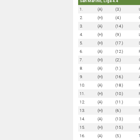
San Marino, Liga 4.4
1.
(A)
(3.)
2.
(H)
(4.)
3.
(A)
(14.)
4.
(H)
(9.)
5.
(H)
(17.)
6.
(A)
(12.)
7.
(H)
(2.)
8.
(A)
(1.)
9.
(H)
(16.)
10.
(A)
(18.)
11.
(H)
(10.)
12.
(A)
(11.)
13.
(H)
(6.)
14.
(A)
(13.)
15.
(H)
(15.)
16.
(A)
(5.)