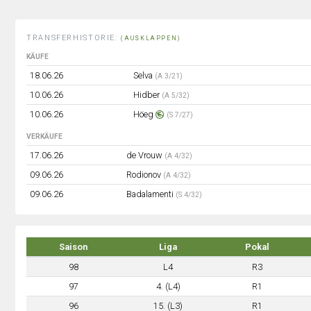
TRANSFERHISTORIE:
(AUSKLAPPEN)
KÄUFE
18.06.26
Selva
(A 3/21)
10.06.26
Hidber
(A 5/32)
10.06.26
Höeg
(S 7/27)
VERKÄUFE
17.06.26
de Vrouw
(A 4/32)
09.06.26
Rodionov
(A 4/32)
09.06.26
Badalamenti
(S 4/32)
Saison
Liga
Pokal
98
L4
R3
97
4. (L4)
R1
96
15. (L3)
R1