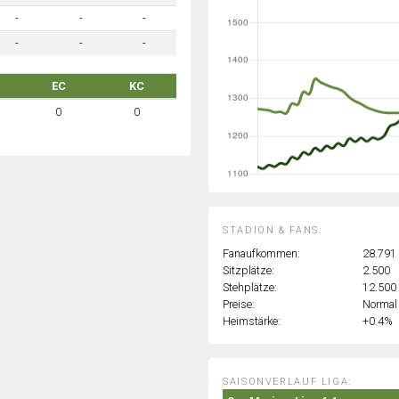
-
-
-
-
-
-
EC
KC
0
0
STADION & FANS:
Fanaufkommen:
28.791
Sitzplätze:
2.500
Stehplätze:
12.500
Preise:
Normal
Heimstärke:
+0.4%
SAISONVERLAUF LIGA: