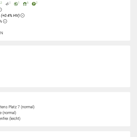
2
0
1
6
2
%
(+0.4% HV)
2%
sN
ens Platz 7 (normal)
e (normal)
nfrei (leicht)