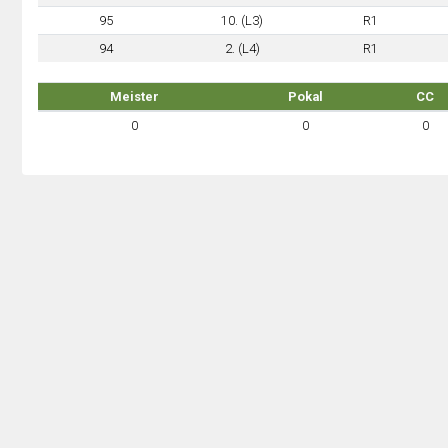
95
10. (L3)
R1
94
2. (L4)
R1
Meister
Pokal
CC
0
0
0