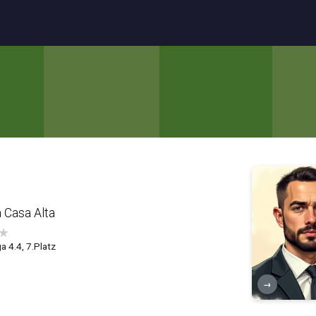
 Casa Alta
★
a 4.4, 7.Platz
→