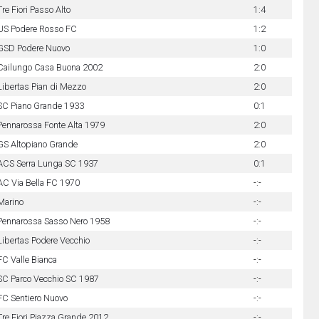
Tre Fiori Passo Alto
1:4
US Podere Rosso FC
1:2
GSD Podere Nuovo
1:0
Cailungo Casa Buona 2002
2:0
Libertas Pian di Mezzo
2:0
SC Piano Grande 1933
0:1
Pennarossa Fonte Alta 1979
2:0
GS Altopiano Grande
2:0
ACS Serra Lunga SC 1937
0:1
AC Via Bella FC 1970
-:-
Marino
-:-
Pennarossa Sasso Nero 1958
-:-
Libertas Podere Vecchio
-:-
FC Valle Bianca
-:-
SC Parco Vecchio SC 1987
-:-
FC Sentiero Nuovo
-:-
Tre Fiori Piazza Grande 2012
-:-