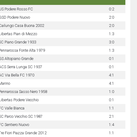
US Podere Rosso FC
0:2
GSD Podere Nuovo
2:0
Cailungo Casa Buona 2002
2:0
Libertas Pian di Mezzo
1:3
SC Piano Grande 1933
3:0
Pennarossa Fonte Alta 1979
1:3
GS Altopiano Grande
0:1
ACS Serra Lunga SC 1937
0:1
AC Via Bella FC 1970
4:1
Marino
4:1
Pennarossa Sasso Nero 1958
1:0
Libertas Podere Vecchio
0:1
FC Valle Bianca
1:1
SC Parco Vecchio SC 1987
2:1
FC Sentiero Nuovo
1:4
Tre Fiori Piazza Grande 2012
1:1