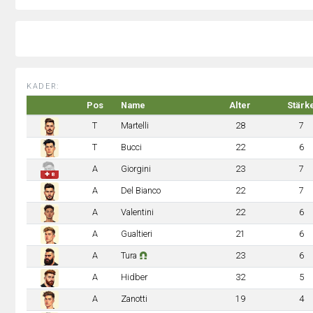
KADER:
Pos
Name
Alter
Stärk
T
Martelli
28
7
T
Bucci
22
6
A
Giorgini
23
7
✚ 8
A
Del Bianco
22
7
A
Valentini
22
6
A
Gualtieri
21
6
A
Tura
23
6
A
Hidber
32
5
A
Zanotti
19
4