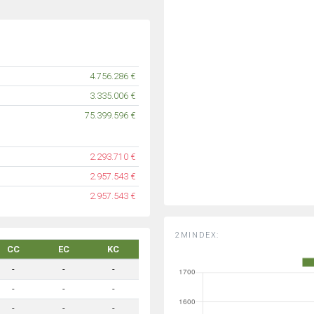
4.756.286 €
3.335.006 €
75.399.596 €
2.293.710 €
2.957.543 €
2.957.543 €
2MINDEX:
CC
EC
KC
-
-
-
-
-
-
-
-
-