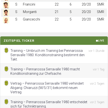
S
Francini
22
6
20/20
SMR
S
Morganti
21
5
20/20
SMR
S
Giancecchi
22
5
20/20
SMR
ZEITSPIEL TICKER
LIVE
Training – Umbruch im Training bei Pennarossa
vor 1 Stunde
Serravalle 1980: Konditionstraining bestimmt den
Takt.
Training – Pennarossa Serravalle 1980 macht
vor 1 Tag
Konditionstraining zur Chefsache.
Vertrag – Pennarossa Serravalle 1980 verhindert
vor 2 Tagen
Abgang: Chiaruzzi (M/5/31) bekommt neuen
Vertrag.
Training – Pennarossa Serravalle 1980 entscheidet
vor 2 Tagen
sich für Techniktraining.