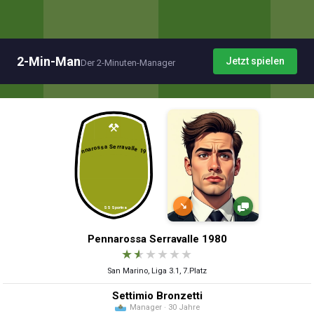
2-Min-Man
Jetzt spielen
Der 2-Minuten-Manager
↘
Pennarossa Serravalle 1980
★
★
★
★
★
★
San Marino, Liga 3.1, 7.Platz
Settimio Bronzetti
Manager · 30 Jahre