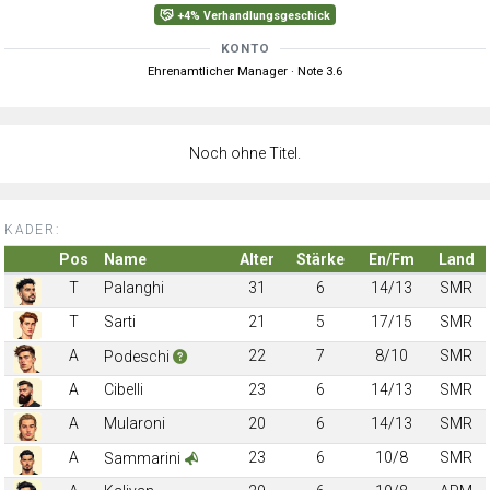
+4% Verhandlungsgeschick
KONTO
Ehrenamtlicher Manager · Note 3.6
Noch ohne Titel.
KADER:
Pos
Name
Alter
Stärke
En/Fm
Land
T
Palanghi
31
6
14/13
SMR
T
Sarti
21
5
17/15
SMR
A
22
7
8/10
SMR
Podeschi
A
Cibelli
23
6
14/13
SMR
A
Mularoni
20
6
14/13
SMR
A
23
6
10/8
SMR
Sammarini