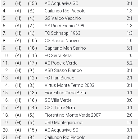
3.
(H)
(15.)
AC Acquaviva SC
3:1
4.
(A)
(8.)
Cailungo Rio Piccolo
1:3
5.
(H)
(4.)
GS Valico Vecchio
2:1
6.
(A)
(2.)
SS Rio Vecchio 1980
1:3
7.
(H)
(1.)
FC Schnappi 1963
1:3
8.
(A)
(10.)
GS Sasso Nuovo
1:0
9.
(H)
(18.)
Capitano Man Sarino
6:1
10.
(A)
(11.)
FC Serra Bella
1:0
11.
(A)
(17.)
AC Podere Verde
5:2
12.
(H)
(9.)
ASD Sasso Bianco
3:1
13.
(A)
(12.)
FC Pian Bianco
2:1
14.
(H)
(3.)
Virtus Monte Fermo 2003
0:1
15.
(A)
(13.)
Fiorentino Cima Bella
0:1
16.
(H)
(16.)
SC Villa Verde
0:0
17.
(A)
(14.)
GSC Torre Nera
0:1
18.
(A)
(5.)
Fiorentino Monte Verde 2007
2:0
19.
(H)
(6.)
USD Montegiardino
1:1
20.
(A)
(15.)
AC Acquaviva SC
3:1
21.
(H)
(8.)
Cailungo Rio Piccolo
3:1