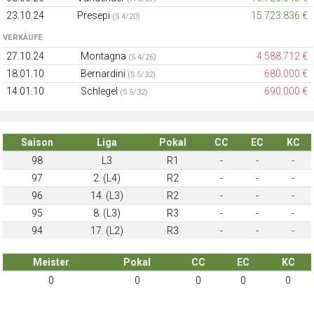
23.10.24
Presepi
15.723.836 €
(S 4/20)
VERKÄUFE
27.10.24
Montagna
4.588.712 €
(S 4/26)
18.01.10
Bernardini
680.000 €
(S 5/32)
14.01.10
Schlegel
690.000 €
(S 5/32)
Saison
Liga
Pokal
CC
EC
KC
98
L3
R1
-
-
-
97
2. (L4)
R2
-
-
-
96
14. (L3)
R2
-
-
-
95
8. (L3)
R3
-
-
-
94
17. (L2)
R3
-
-
-
Meister
Pokal
CC
EC
KC
0
0
0
0
0