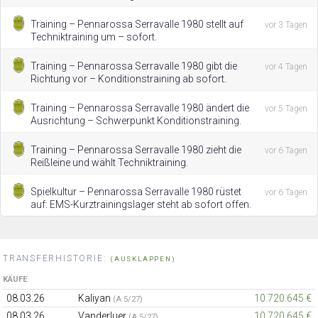
Training – Pennarossa Serravalle 1980 stellt auf
vor 3 Tagen
Techniktraining um – sofort.
Training – Pennarossa Serravalle 1980 gibt die
vor 4 Tagen
Richtung vor – Konditionstraining ab sofort.
Training – Pennarossa Serravalle 1980 ändert die
vor 5 Tagen
Ausrichtung – Schwerpunkt Konditionstraining.
Training – Pennarossa Serravalle 1980 zieht die
vor 6 Tagen
Reißleine und wählt Techniktraining.
Spielkultur – Pennarossa Serravalle 1980 rüstet
vor 6 Tagen
auf: EMS-Kurztrainingslager steht ab sofort offen.
TRANSFERHISTORIE:
(AUSKLAPPEN)
KÄUFE
08.03.26
Kaliyan
10.720.645 €
(A 5/27)
08.03.26
Vanderluer
10.720.645 €
(A 5/27)