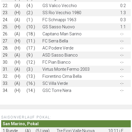
22.
(A)
(4.)
GS Valico Vecchio
0:2
23.
(H)
(2.)
SS Rio Vecchio 1980
1:3
24.
(A)
(1.)
FC Schnappi 1963
0:3
25.
(H)
(10.)
GS Sasso Nuovo
1:1
26.
(A)
(18.)
Capitano Man Sarino
-:-
27.
(H)
(11.)
FC Serra Bella
-:-
28.
(H)
(17.)
AC Podere Verde
-:-
29.
(A)
(9.)
ASD Sasso Bianco
-:-
30.
(H)
(12.)
FC Pian Bianco
-:-
31.
(A)
(3.)
Virtus Monte Fermo 2003
-:-
32.
(H)
(13.)
Fiorentino Cima Bella
-:-
33.
(A)
(16.)
SC Villa Verde
-:-
34.
(H)
(14.)
GSC Torre Nera
-:-
SAISONVERLAUF POKAL:
San Marino, Pokal
1.Runde
(A)
(5.Liga)
Tre Fiori Valle Nuova
10:11 i.E.