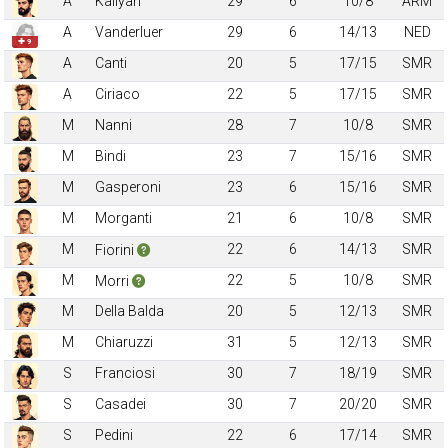
A
Kaliyan
29
6
10/8
ARM
A
Vanderluer
29
6
14/13
NED
✚ 9
A
Canti
20
5
17/15
SMR
A
Ciriaco
22
5
17/15
SMR
M
Nanni
28
7
10/8
SMR
M
Bindi
23
7
15/16
SMR
M
Gasperoni
23
6
15/16
SMR
M
Morganti
21
6
10/8
SMR
M
22
6
14/13
SMR
Fiorini
M
22
5
10/8
SMR
Morri
M
Della Balda
20
5
12/13
SMR
M
Chiaruzzi
31
5
12/13
SMR
S
Franciosi
30
7
18/19
SMR
S
Casadei
30
7
20/20
SMR
S
Pedini
22
6
17/14
SMR