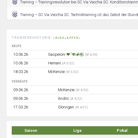
Training – Trainingsrevolution bei SC Via Vecchia SC: Konditionstrain
Training – SC Via Vecchia SC: Techniktraining ist das Gebot der Stund
TRANSFERHISTORIE:
(AUSKLAPPEN)
KÄUFE
2
10.06.26
Gasperoni
(M 6/34)
10.06.26
Hernani
(A 5/32)
18.03.26
McKenzie
(M 5/32)
VERKÄUFE
09.06.26
McKenzie
(M 4/33)
09.06.26
Andric
(A 4/32)
17.03.26
Glorvigen
(M 4/31)
Saison
Liga
Pokal