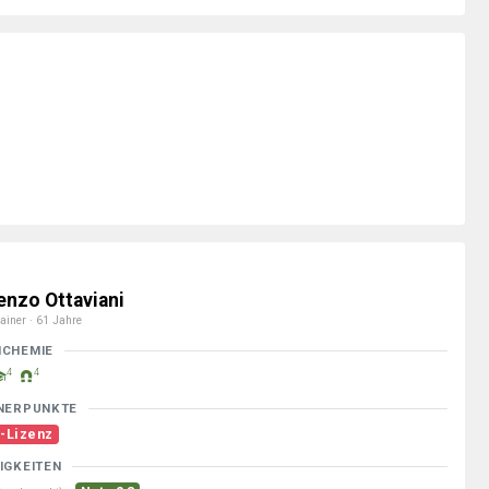
enzo Ottaviani
ainer · 61 Jahre
MCHEMIE
4
4
NERPUNKTE
-Lizenz
IGKEITEN