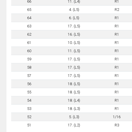
66
11. (L4)
R1
65
4. (L5)
R2
64
6. (L5)
R1
63
17. (L5)
R1
62
16. (L5)
R1
61
10. (L5)
R1
60
11. (L5)
R1
59
17. (L5)
R1
58
17. (L5)
R1
57
17. (L5)
R1
56
18. (L5)
R1
55
18. (L5)
R1
54
18. (L4)
R1
53
18. (L3)
R1
52
5. (L3)
1/16
51
17. (L2)
R3