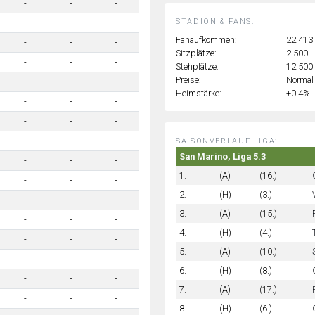
-
-
-
STADION & FANS:
-
-
-
Fanaufkommen:
22.413
-
-
-
Sitzplätze:
2.500
-
-
-
Stehplätze:
12.500
Preise:
Normal
-
-
-
Heimstärke:
+0.4%
-
-
-
-
-
-
-
-
-
SAISONVERLAUF LIGA:
San Marino, Liga 5.3
-
-
-
1.
(A)
(16.)
-
-
-
2.
(H)
(3.)
-
-
-
3.
(A)
(15.)
-
-
-
4.
(H)
(4.)
-
-
-
5.
(A)
(10.)
-
-
-
6.
(H)
(8.)
-
-
-
7.
(A)
(17.)
-
-
-
8.
(H)
(6.)