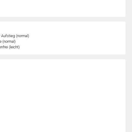
r Aufstieg (normal)
e (normal)
nfrei (leicht)