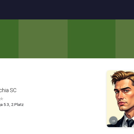
chia SC
★
a 5.3, 2.Platz
→