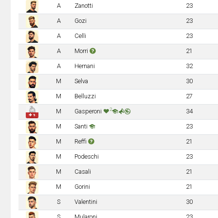
A
Zanotti
23
A
Gozi
23
A
Celli
23
A
Morri
21
A
Hernani
32
M
Selva
30
M
Belluzzi
27
2
M
Gasperoni
34
✚ 9
M
Santi
23
M
Reffi
21
M
Podeschi
23
M
Casali
21
M
Gorini
21
S
Valentini
30
S
Mularoni
23