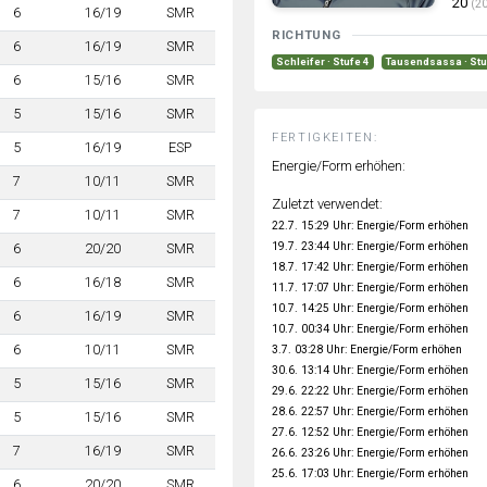
20
(20
6
16/19
SMR
RICHTUNG
6
16/19
SMR
Schleifer · Stufe 4
Tausendsassa · Stu
6
15/16
SMR
5
15/16
SMR
FERTIGKEITEN:
5
16/19
ESP
Energie/Form erhöhen:
7
10/11
SMR
Zuletzt verwendet:
7
10/11
SMR
22.7. 15:29 Uhr: Energie/Form erhöhen
19.7. 23:44 Uhr: Energie/Form erhöhen
6
20/20
SMR
18.7. 17:42 Uhr: Energie/Form erhöhen
6
16/18
SMR
11.7. 17:07 Uhr: Energie/Form erhöhen
10.7. 14:25 Uhr: Energie/Form erhöhen
6
16/19
SMR
10.7. 00:34 Uhr: Energie/Form erhöhen
6
10/11
SMR
3.7. 03:28 Uhr: Energie/Form erhöhen
30.6. 13:14 Uhr: Energie/Form erhöhen
5
15/16
SMR
29.6. 22:22 Uhr: Energie/Form erhöhen
28.6. 22:57 Uhr: Energie/Form erhöhen
5
15/16
SMR
27.6. 12:52 Uhr: Energie/Form erhöhen
7
16/19
SMR
26.6. 23:26 Uhr: Energie/Form erhöhen
25.6. 17:03 Uhr: Energie/Form erhöhen
6
20/20
SMR