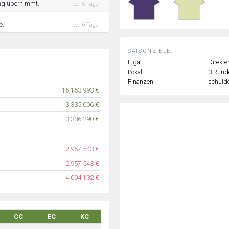
ing übernimmt.
vor 5 Tagen
e.
vor 6 Tagen
SAISONZIELE:
Liga
Direkte
Pokal
3.Rund
Finanzen
schulde
16.153.993 €
3.335.006 €
3.336.290 €
2.957.543 €
2.957.543 €
4.004.132 €
CC
EC
KC