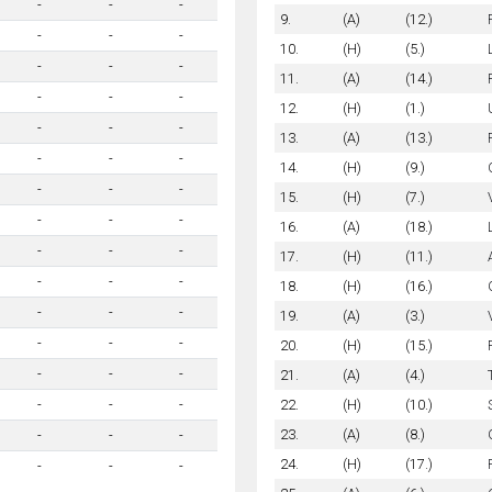
-
-
-
9.
(A)
(12.)
-
-
-
10.
(H)
(5.)
-
-
-
11.
(A)
(14.)
-
-
-
12.
(H)
(1.)
-
-
-
13.
(A)
(13.)
-
-
-
14.
(H)
(9.)
-
-
-
15.
(H)
(7.)
-
-
-
16.
(A)
(18.)
-
-
-
17.
(H)
(11.)
-
-
-
18.
(H)
(16.)
-
-
-
19.
(A)
(3.)
-
-
-
20.
(H)
(15.)
-
-
-
21.
(A)
(4.)
22.
(H)
(10.)
-
-
-
23.
(A)
(8.)
-
-
-
24.
(H)
(17.)
-
-
-