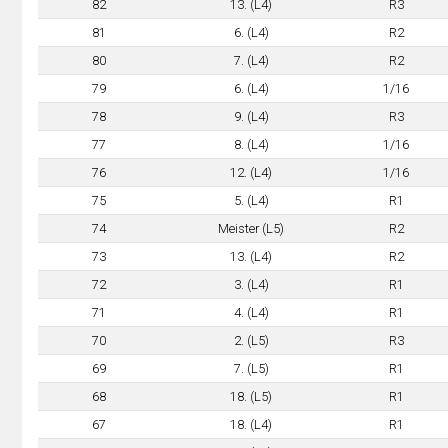
82
13. (L4)
R3
81
6. (L4)
R2
80
7. (L4)
R2
79
6. (L4)
1/16
78
9. (L4)
R3
77
8. (L4)
1/16
76
12. (L4)
1/16
75
5. (L4)
R1
74
Meister (L5)
R2
73
13. (L4)
R2
72
3. (L4)
R1
71
4. (L4)
R1
70
2. (L5)
R3
69
7. (L5)
R1
68
18. (L5)
R1
67
18. (L4)
R1