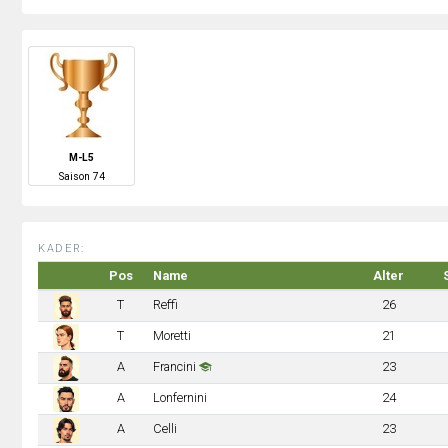
M-L5
S
aison
74
KADER:
Pos
Name
Alter
T
Reffi
26
T
Moretti
21
A
Francini
23
A
Lonfernini
24
A
Celli
23