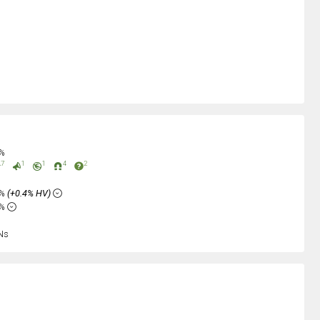
0%
7
1
1
4
2
5%
(+0.4% HV)
2%
Ns