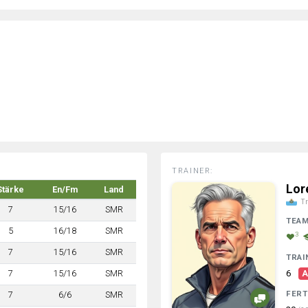
TRAINER:
Lor
Stärke
En/Fm
Land
Tr
7
15/16
SMR
TEA
5
16/18
SMR
3
7
15/16
SMR
TRAI
7
15/16
SMR
6
A
FERT
7
6/6
SMR