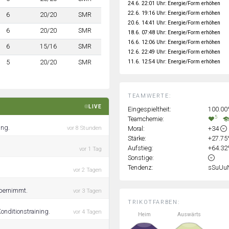
24.6. 22:01 Uhr: Energie/Form erhöhen
22.6. 19:16 Uhr: Energie/Form erhöhen
6
20/20
SMR
20.6. 14:41 Uhr: Energie/Form erhöhen
6
20/20
SMR
18.6. 07:48 Uhr: Energie/Form erhöhen
16.6. 12:06 Uhr: Energie/Form erhöhen
6
15/16
SMR
12.6. 22:49 Uhr: Energie/Form erhöhen
11.6. 12:54 Uhr: Energie/Form erhöhen
5
20/20
SMR
TEAMWERTE:
LIVE
Eingespieltheit:
100.0
5
Teamchemie:
ing.
Moral:
+34
vor 8 Stunden
Stärke:
+27.7
Aufstieg:
+64.3
vor 1 Tag
Sonstige:
Tendenz:
sSuUu
vor 2 Tagen
übernimmt.
vor 3 Tagen
TRIKOTFARBEN:
onditionstraining.
vor 4 Tagen
Heim
Auswärts