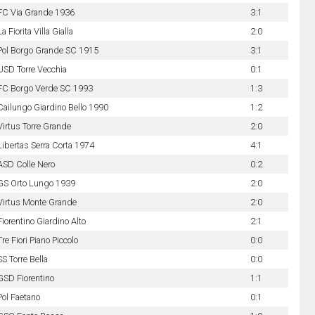
FC Via Grande 1936
3:1
La Fiorita Villa Gialla
2:0
Pol Borgo Grande SC 1915
3:1
USD Torre Vecchia
0:1
FC Borgo Verde SC 1993
1:3
Cailungo Giardino Bello 1990
1:2
Virtus Torre Grande
2:0
Libertas Serra Corta 1974
4:1
ASD Colle Nero
0:2
GS Orto Lungo 1939
2:0
Virtus Monte Grande
2:0
Fiorentino Giardino Alto
2:1
Tre Fiori Piano Piccolo
0:0
SS Torre Bella
0:0
GSD Fiorentino
1:1
Pol Faetano
0:1