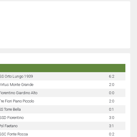
GS Orto Lungo 1939
6:2
Virtus Monte Grande
2:0
Fiorentino Giardino Alto
0:0
Tre Fiori Piano Piccolo
2:0
SS Torre Bella
0:1
GSD Fiorentino
3:0
Pol Faetano
3:1
GSC Fonte Rossa
0:2