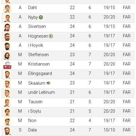
A
Dahl
22
6
19/15
FAR
A
22
6
20/20
FAR
Nyby
A
Sivertsen
24
6
19/15
FAR
A
24
6
19/17
FAR
Högnesen
A
i Hoyvik
24
6
19/17
FAR
M
Steffensen
23
7
20/20
FAR
M
Kristiansen
24
7
20/20
FAR
✚ 10
M
Ellingsgaard
24
7
19/17
FAR
M
23
7
19/17
FAR
Skaalum
M
undir Leitinum
21
6
19/17
FAR
M
Tausen
21
5
20/20
FAR
M
i Soylu
21
5
20/20
FAR
M
Non
22
4
19/17
FAR
S
Dala
24
7
10/10
FAR