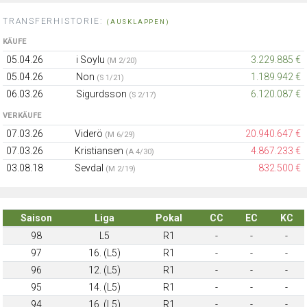
TRANSFERHISTORIE:
(AUSKLAPPEN)
KÄUFE
05.04.26
i Soylu
3.229.885 €
(M 2/20)
05.04.26
Non
1.189.942 €
(S 1/21)
06.03.26
Sigurdsson
6.120.087 €
(S 2/17)
VERKÄUFE
07.03.26
Viderö
20.940.647 €
(M 6/29)
07.03.26
Kristiansen
4.867.233 €
(A 4/30)
03.08.18
Sevdal
832.500 €
(M 2/19)
Saison
Liga
Pokal
CC
EC
KC
98
L5
R1
-
-
-
97
16. (L5)
R1
-
-
-
96
12. (L5)
R1
-
-
-
95
14. (L5)
R1
-
-
-
94
16. (L5)
R1
-
-
-