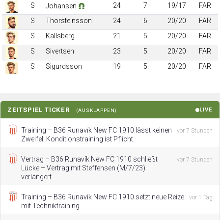
S
24
7
19/17
FAR
Johansen
S
Thorsteinsson
24
6
20/20
FAR
S
Kallsberg
21
5
20/20
FAR
S
Sivertsen
23
5
20/20
FAR
S
Sigurdsson
19
5
20/20
FAR
ZEITSPIEL TICKER
LIVE
(AUSKLAPPEN)
Training – B36 Runavík New FC 1910 lässt keinen
vor 7 Stunden
Zweifel: Konditionstraining ist Pflicht.
Vertrag – B36 Runavík New FC 1910 schließt
vor 7 Stunden
Lücke – Vertrag mit Steffensen (M/7/23)
verlängert.
Training – B36 Runavík New FC 1910 setzt neue Reize
vor 1 Tag
mit Techniktraining.