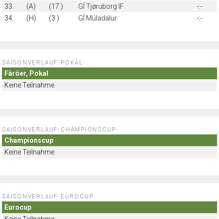
33.
(A)
(17.)
GÍ Tjøruborg IF
-:-
34.
(H)
(3.)
GÍ Múladalur
-:-
SAISONVERLAUF POKAL:
Färöer, Pokal
Keine Teilnahme
SAISONVERLAUF CHAMPIONSCUP
Championscup
Keine Teilnahme
SAISONVERLAUF EUROCUP
Eurocup
Keine Teilnahme