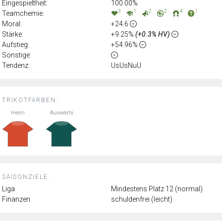
Eingespieltheit:
100.00%
3
1
2
2
4
1
Teamchemie:
Moral:
+24.6
Stärke:
+9.25%
(+0.3% HV)
Aufstieg:
+54.96%
Sonstige:
Tendenz:
UsUsNuU
TRIKOTFARBEN:
Heim
Auswärts
SAISONZIELE:
Liga
Mindestens Platz 12 (normal)
Finanzen
schuldenfrei (leicht)