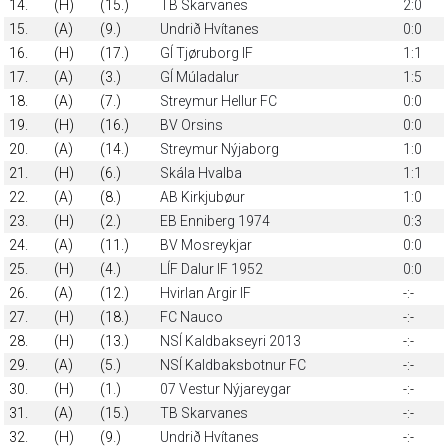
14.
(H)
(15.)
TB Skarvanes
2:0
15.
(A)
(9.)
Undrið Hvítanes
0:0
16.
(H)
(17.)
GÍ Tjøruborg IF
1:1
17.
(A)
(3.)
GÍ Múladalur
1:5
18.
(A)
(7.)
Streymur Hellur FC
0:0
19.
(H)
(16.)
BV Orsins
0:0
20.
(A)
(14.)
Streymur Nýjaborg
1:0
21.
(H)
(6.)
Skála Hvalba
1:1
22.
(A)
(8.)
AB Kirkjubøur
1:0
23.
(H)
(2.)
EB Enniberg 1974
0:3
24.
(A)
(11.)
BV Mosreykjar
0:0
25.
(H)
(4.)
LÍF Dalur IF 1952
0:0
26.
(A)
(12.)
Hvirlan Argir IF
-:-
27.
(H)
(18.)
FC Nauco
-:-
28.
(H)
(13.)
NSÍ Kaldbakseyri 2013
-:-
29.
(A)
(5.)
NSÍ Kaldbaksbotnur FC
-:-
30.
(H)
(1.)
07 Vestur Nýjareygar
-:-
31.
(A)
(15.)
TB Skarvanes
-:-
32.
(H)
(9.)
Undrið Hvítanes
-:-