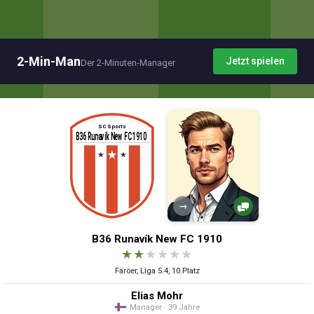
2-Min-Man
Jetzt spielen
Der 2-Minuten-Manager
→
B36 Runavík New FC 1910
★
★
★
★
★
★
Färöer, Liga 5.4, 10.Platz
Elias Mohr
Manager · 39 Jahre