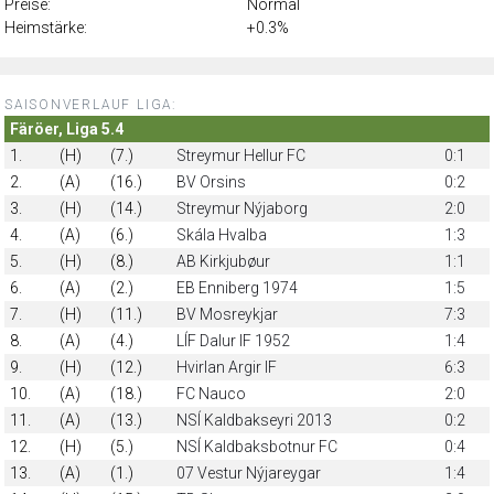
Preise:
Normal
Heimstärke:
+0.3%
SAISONVERLAUF LIGA:
Färöer, Liga 5.4
1.
(H)
(7.)
Streymur Hellur FC
0:1
2.
(A)
(16.)
BV Orsins
0:2
3.
(H)
(14.)
Streymur Nýjaborg
2:0
4.
(A)
(6.)
Skála Hvalba
1:3
5.
(H)
(8.)
AB Kirkjubøur
1:1
6.
(A)
(2.)
EB Enniberg 1974
1:5
7.
(H)
(11.)
BV Mosreykjar
7:3
8.
(A)
(4.)
LÍF Dalur IF 1952
1:4
9.
(H)
(12.)
Hvirlan Argir IF
6:3
10.
(A)
(18.)
FC Nauco
2:0
11.
(A)
(13.)
NSÍ Kaldbakseyri 2013
0:2
12.
(H)
(5.)
NSÍ Kaldbaksbotnur FC
0:4
13.
(A)
(1.)
07 Vestur Nýjareygar
1:4