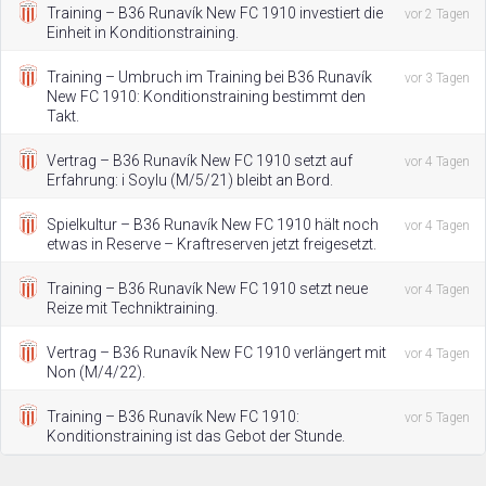
Training – B36 Runavík New FC 1910 investiert die
vor 2 Tagen
Einheit in Konditionstraining.
Training – Umbruch im Training bei B36 Runavík
vor 3 Tagen
New FC 1910: Konditionstraining bestimmt den
Takt.
Vertrag – B36 Runavík New FC 1910 setzt auf
vor 4 Tagen
Erfahrung: i Soylu (M/5/21) bleibt an Bord.
Spielkultur – B36 Runavík New FC 1910 hält noch
vor 4 Tagen
etwas in Reserve – Kraftreserven jetzt freigesetzt.
Training – B36 Runavík New FC 1910 setzt neue
vor 4 Tagen
Reize mit Techniktraining.
Vertrag – B36 Runavík New FC 1910 verlängert mit
vor 4 Tagen
Non (M/4/22).
Training – B36 Runavík New FC 1910:
vor 5 Tagen
Konditionstraining ist das Gebot der Stunde.