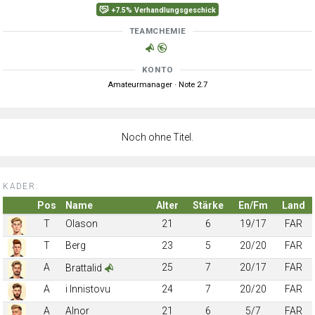
+7.5% Verhandlungsgeschick
TEAMCHEMIE
KONTO
Amateurmanager · Note 2.7
Noch ohne Titel.
KADER:
Pos
Name
Alter
Stärke
En/Fm
Land
T
Olason
21
6
19/17
FAR
T
Berg
23
5
20/20
FAR
A
25
7
20/17
FAR
Brattalid
A
i Innistovu
24
7
20/20
FAR
A
Alnor
21
6
5/7
FAR