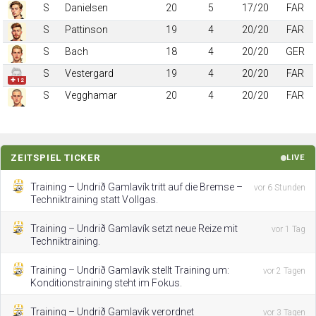
S
Danielsen
20
5
17/20
FAR
S
Pattinson
19
4
20/20
FAR
S
Bach
18
4
20/20
GER
S
Vestergard
19
4
20/20
FAR
✚ 12
S
Vegghamar
20
4
20/20
FAR
ZEITSPIEL TICKER
LIVE
Training – Undrið Gamlavík tritt auf die Bremse –
vor 6 Stunden
Techniktraining statt Vollgas.
Training – Undrið Gamlavík setzt neue Reize mit
vor 1 Tag
Techniktraining.
Training – Undrið Gamlavík stellt Training um:
vor 2 Tagen
Konditionstraining steht im Fokus.
Training – Undrið Gamlavík verordnet
vor 3 Tagen