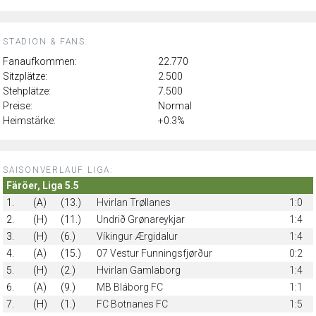
STADION & FANS:
Fanaufkommen:
22.770
Sitzplätze:
2.500
Stehplätze:
7.500
Preise:
Normal
Heimstärke:
+0.3%
SAISONVERLAUF LIGA:
Färöer, Liga 5.5
1.
(A)
(13.)
Hvirlan Trøllanes
1:0
2.
(H)
(11.)
Undrið Grønareykjar
1:4
3.
(H)
(6.)
Víkingur Ærgidalur
1:4
4.
(A)
(15.)
07 Vestur Funningsfjørður
0:2
5.
(H)
(2.)
Hvirlan Gamlaborg
1:4
6.
(A)
(9.)
MB Bláborg FC
1:1
7.
(H)
(1.)
FC Botnanes FC
1:5