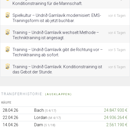
Konditionstraining für die Mannschaft.
Spielkultur – Undrið Gamlavík modernisiert: EMS-
vor 4 Tagen
Trainingsform ist ab jetzt buchbar.
Training – Undrið Gamlavík wechselt Methode –
vor 4 Tagen
Techniktraining ist angesagt.
Training – Undrið Gamlavík gibt die Richtung vor –
vor 5 Tagen
Techniktraining ab sofort.
Training – Undrið Gamlavík: Konditionstraining ist
vor 6 Tagen
das Gebot der Stunde.
TRANSFERHISTORIE:
(AUSKLAPPEN)
KÄUFE
28.04.26
Bach
24.847.930 €
(S 4/17)
22.04.26
Lordan
24.936.264 €
(M 4/17)
14.04.26
Dam
2.561.190 €
(S 1/18)