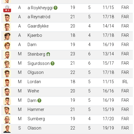
A
19
5
11/15
FAR
a Roykheyggi
✚ 5
A
a Reynatröd
21
5
17/18
FAR
A
Gaardlykke
20
4
14/14
FAR
A
Kjaerbo
18
4
17/18
FAR
A
Dam
19
4
16/19
FAR
M
23
6
13/14
FAR
Steinberg
M
21
6
15/17
FAR
Sigurdsson
M
Olguson
22
5
17/18
FAR
M
Lordan
18
5
11/15
IRL
M
Weihe
20
5
16/16
FAR
M
19
5
16/19
FAR
Dam
M
Hammer
21
5
15/19
FAR
M
Sumberg
19
4
17/20
FAR
S
Olason
22
5
19/19
FAR