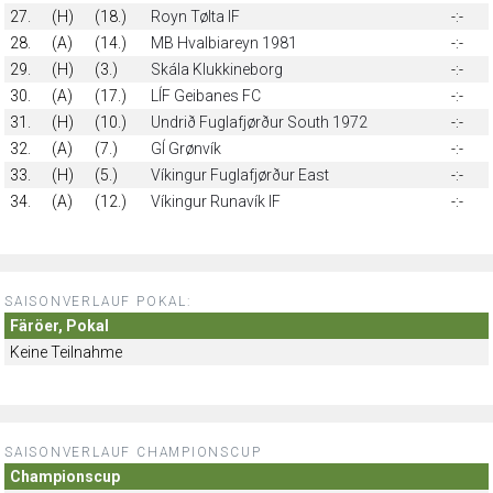
27.
(H)
(18.)
Royn Tølta IF
-:-
28.
(A)
(14.)
MB Hvalbiareyn 1981
-:-
29.
(H)
(3.)
Skála Klukkineborg
-:-
30.
(A)
(17.)
LÍF Geibanes FC
-:-
31.
(H)
(10.)
Undrið Fuglafjørður South 1972
-:-
32.
(A)
(7.)
GÍ Grønvík
-:-
33.
(H)
(5.)
Víkingur Fuglafjørður East
-:-
34.
(A)
(12.)
Víkingur Runavík IF
-:-
SAISONVERLAUF POKAL:
Färöer, Pokal
Keine Teilnahme
SAISONVERLAUF CHAMPIONSCUP
Championscup