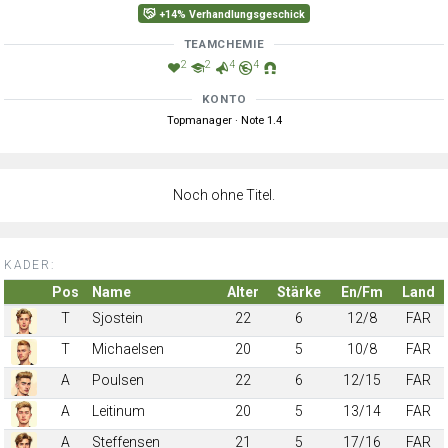
+14% Verhandlungsgeschick
TEAMCHEMIE
2
2
4
4
KONTO
Topmanager · Note 1.4
Noch ohne Titel.
KADER:
Pos
Name
Alter
Stärke
En/Fm
Land
T
Sjostein
22
6
12/8
FAR
T
Michaelsen
20
5
10/8
FAR
A
Poulsen
22
6
12/15
FAR
A
Leitinum
20
5
13/14
FAR
A
Steffensen
21
5
17/16
FAR