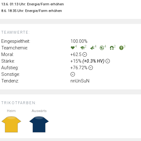
13.6. 01:13 Uhr: Energie/Form erhöhen
8.6. 18:35 Uhr: Energie/Form erhöhen
TEAMWERTE:
Eingespieltheit:
100.00%
4
2
4
4
2
3
Teamchemie:
Moral:
+62.5
Stärke:
+15%
(+0.3% HV)
Aufstieg:
+76.72%
Sonstige:
Tendenz:
nnUnSuN
TRIKOTFARBEN:
Heim
Auswärts