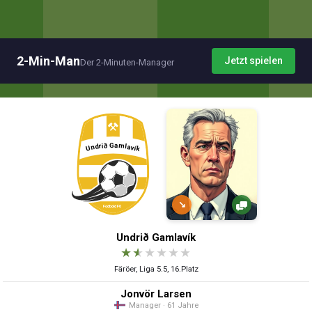
2-Min-Man
Jetzt spielen
Der 2-Minuten-Manager
↘
Undrið Gamlavík
★
★
★
★
★
★
Färöer, Liga 5.5, 16.Platz
Jonvör Larsen
Manager · 61 Jahre