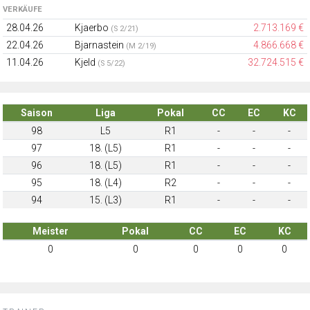
VERKÄUFE
28.04.26
Kjaerbo
2.713.169 €
(S 2/21)
22.04.26
Bjarnastein
4.866.668 €
(M 2/19)
11.04.26
Kjeld
32.724.515 €
(S 5/22)
Saison
Liga
Pokal
CC
EC
KC
98
L5
R1
-
-
-
97
18. (L5)
R1
-
-
-
96
18. (L5)
R1
-
-
-
95
18. (L4)
R2
-
-
-
94
15. (L3)
R1
-
-
-
Meister
Pokal
CC
EC
KC
0
0
0
0
0