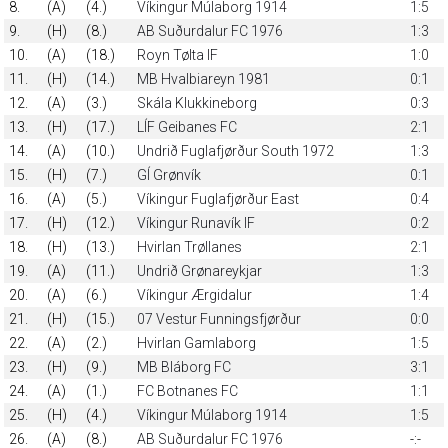
8.
(A)
(4.)
Víkingur Múlaborg 1914
1:5
9.
(H)
(8.)
AB Suðurdalur FC 1976
1:3
10.
(A)
(18.)
Royn Tølta IF
1:0
11.
(H)
(14.)
MB Hvalbiareyn 1981
0:1
12.
(A)
(3.)
Skála Klukkineborg
0:3
13.
(H)
(17.)
LÍF Geibanes FC
2:1
14.
(A)
(10.)
Undrið Fuglafjørður South 1972
1:3
15.
(H)
(7.)
GÍ Grønvík
0:1
16.
(A)
(5.)
Víkingur Fuglafjørður East
0:4
17.
(H)
(12.)
Víkingur Runavík IF
0:2
18.
(H)
(13.)
Hvirlan Trøllanes
2:1
19.
(A)
(11.)
Undrið Grønareykjar
1:3
20.
(A)
(6.)
Víkingur Ærgidalur
1:4
21.
(H)
(15.)
07 Vestur Funningsfjørður
0:0
22.
(A)
(2.)
Hvirlan Gamlaborg
1:5
23.
(H)
(9.)
MB Bláborg FC
3:1
24.
(A)
(1.)
FC Botnanes FC
1:1
25.
(H)
(4.)
Víkingur Múlaborg 1914
1:5
26.
(A)
(8.)
AB Suðurdalur FC 1976
-:-