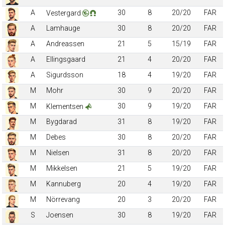
A
30
8
20/20
FAR
Vestergard
A
Lamhauge
30
8
20/20
FAR
A
Andreassen
21
5
15/19
FAR
A
Ellingsgaard
21
4
20/20
FAR
A
Sigurdsson
18
4
19/20
FAR
M
Mohr
30
9
20/20
FAR
M
30
9
19/20
FAR
Klementsen
M
Bygdarad
31
8
19/20
FAR
M
Debes
30
8
20/20
FAR
M
Nielsen
31
8
20/20
FAR
M
Mikkelsen
21
5
19/20
FAR
M
Kannuberg
20
4
19/20
FAR
M
Nörrevang
20
3
20/20
FAR
S
Joensen
30
8
19/20
FAR