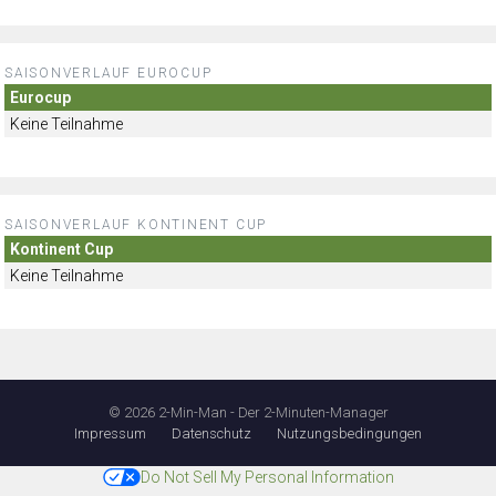
SAISONVERLAUF EUROCUP
Eurocup
Keine Teilnahme
SAISONVERLAUF KONTINENT CUP
Kontinent Cup
Keine Teilnahme
© 2026 2-Min-Man - Der 2-Minuten-Manager
Impressum
Datenschutz
Nutzungsbedingungen
Do Not Sell My Personal Information