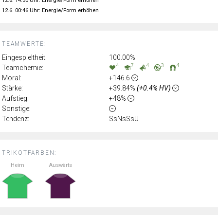
12.6. 14:30 Uhr: Energie/Form erhöhen
12.6. 00:46 Uhr: Energie/Form erhöhen
TEAMWERTE:
Eingespieltheit:
100.00%
4
7
4
3
4
Teamchemie:
Moral:
+146.6
Stärke:
+39.84%
(+0.4% HV)
Aufstieg:
+48%
Sonstige:
Tendenz:
SsNsSsU
TRIKOTFARBEN:
Heim
Auswärts