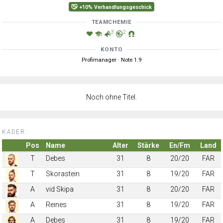
+10% Verhandlungsgeschick
TEAMCHEMIE
3
2
KONTO
Profimanager · Note 1.9
Noch ohne Titel.
KADER:
Pos
Name
Alter
Stärke
En/Fm
Land
T
Debes
31
8
20/20
FAR
T
Skorastein
31
8
19/20
FAR
A
vid Skipa
31
8
20/20
FAR
A
Reines
31
8
19/20
FAR
A
Debes
31
8
19/20
FAR