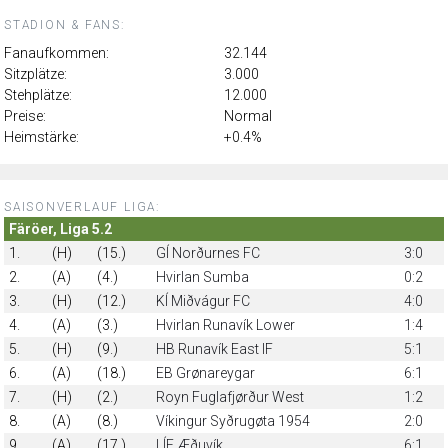
STADION & FANS:
Fanaufkommen:
32.144
Sitzplätze:
3.000
Stehplätze:
12.000
Preise:
Normal
Heimstärke:
+0.4%
SAISONVERLAUF LIGA:
Färöer, Liga 5.2
1.
(H)
(15.)
GÍ Norðurnes FC
3:0
2.
(A)
(4.)
Hvirlan Sumba
0:2
3.
(H)
(12.)
KÍ Miðvágur FC
4:0
4.
(A)
(3.)
Hvirlan Runavík Lower
1:4
5.
(H)
(9.)
HB Runavík East IF
5:1
6.
(A)
(18.)
EB Grønareygar
6:1
7.
(H)
(2.)
Royn Fuglafjørður West
1:2
8.
(A)
(8.)
Víkingur Syðrugøta 1954
2:0
9.
(A)
(17.)
LÍF Æðuvík
6:1