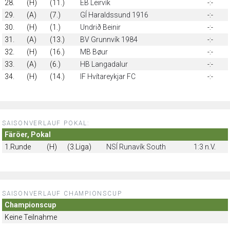
28.
(H)
(11.)
EB Leirvík
-:-
29.
(A)
(7.)
GÍ Haraldssund 1916
-:-
30.
(H)
(1.)
Undrið Beinir
-:-
31.
(A)
(13.)
BV Grunnvík 1984
-:-
32.
(H)
(16.)
MB Bøur
-:-
33.
(A)
(6.)
HB Langadalur
-:-
34.
(H)
(14.)
IF Hvítareykjar FC
-:-
SAISONVERLAUF POKAL:
Färöer, Pokal
1.Runde
(H)
(3.Liga)
NSÍ Runavík South
1:3 n.V.
SAISONVERLAUF CHAMPIONSCUP
Championscup
Keine Teilnahme