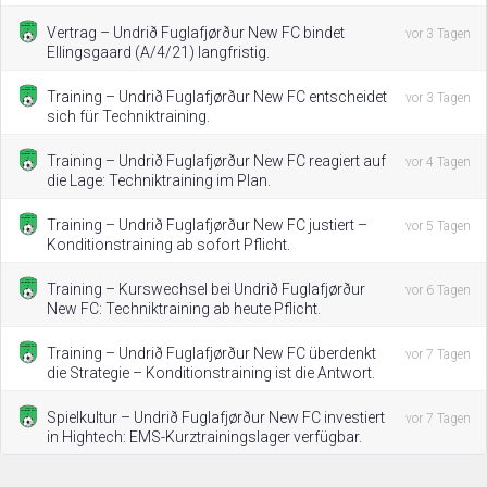
Vertrag – Undrið Fuglafjørður New FC bindet
vor 3 Tagen
Ellingsgaard (A/4/21) langfristig.
Training – Undrið Fuglafjørður New FC entscheidet
vor 3 Tagen
sich für Techniktraining.
Training – Undrið Fuglafjørður New FC reagiert auf
vor 4 Tagen
die Lage: Techniktraining im Plan.
Training – Undrið Fuglafjørður New FC justiert –
vor 5 Tagen
Konditionstraining ab sofort Pflicht.
Training – Kurswechsel bei Undrið Fuglafjørður
vor 6 Tagen
New FC: Techniktraining ab heute Pflicht.
Training – Undrið Fuglafjørður New FC überdenkt
vor 7 Tagen
die Strategie – Konditionstraining ist die Antwort.
Spielkultur – Undrið Fuglafjørður New FC investiert
vor 7 Tagen
in Hightech: EMS-Kurztrainingslager verfügbar.