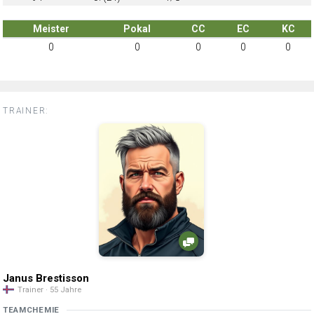
Meister
Pokal
CC
EC
KC
0
0
0
0
0
TRAINER:
Janus Brestisson
Trainer · 55 Jahre
TEAMCHEMIE