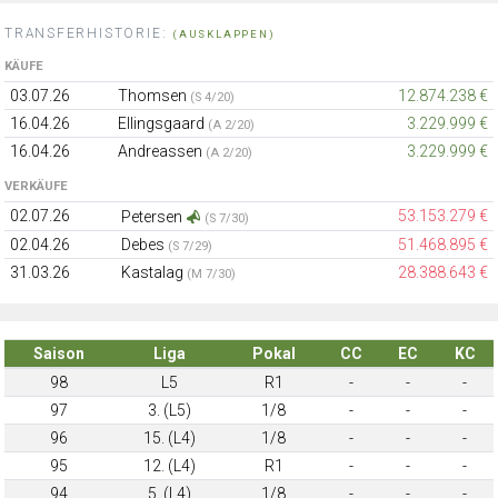
TRANSFERHISTORIE:
(AUSKLAPPEN)
KÄUFE
03.07.26
Thomsen
12.874.238 €
(S 4/20)
16.04.26
Ellingsgaard
3.229.999 €
(A 2/20)
16.04.26
Andreassen
3.229.999 €
(A 2/20)
VERKÄUFE
02.07.26
53.153.279 €
Petersen
(S 7/30)
02.04.26
Debes
51.468.895 €
(S 7/29)
31.03.26
Kastalag
28.388.643 €
(M 7/30)
Saison
Liga
Pokal
CC
EC
KC
98
L5
R1
-
-
-
97
3. (L5)
1/8
-
-
-
96
15. (L4)
1/8
-
-
-
95
12. (L4)
R1
-
-
-
94
5. (L4)
1/8
-
-
-