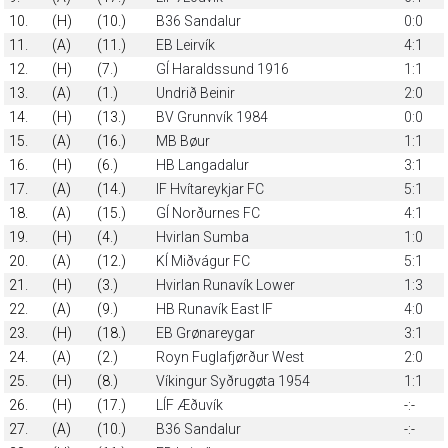
10.
(H)
(10.)
B36 Sandalur
0:0
11.
(A)
(11.)
EB Leirvík
4:1
12.
(H)
(7.)
GÍ Haraldssund 1916
1:1
13.
(A)
(1.)
Undrið Beinir
2:0
14.
(H)
(13.)
BV Grunnvík 1984
0:0
15.
(A)
(16.)
MB Bøur
1:1
16.
(H)
(6.)
HB Langadalur
3:1
17.
(A)
(14.)
IF Hvítareykjar FC
5:1
18.
(A)
(15.)
GÍ Norðurnes FC
4:1
19.
(H)
(4.)
Hvirlan Sumba
1:0
20.
(A)
(12.)
KÍ Miðvágur FC
5:1
21.
(H)
(3.)
Hvirlan Runavík Lower
1:3
22.
(A)
(9.)
HB Runavík East IF
4:0
23.
(H)
(18.)
EB Grønareygar
3:1
24.
(A)
(2.)
Royn Fuglafjørður West
2:0
25.
(H)
(8.)
Víkingur Syðrugøta 1954
1:1
26.
(H)
(17.)
LÍF Æðuvík
-:-
27.
(A)
(10.)
B36 Sandalur
-:-