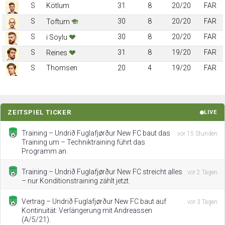
S
Kötlum
31
8
20/20
FAR
S
30
8
20/20
FAR
Toftum
S
30
8
20/20
FAR
i Soylu
S
31
8
19/20
FAR
Reines
S
Thomsen
20
4
19/20
FAR
ZEITSPIEL TICKER
LIVE
Training – Undrið Fuglafjørður New FC baut das
vor 15 Stunden
Training um – Techniktraining führt das
Programm an.
Training – Undrið Fuglafjørður New FC streicht alles
vor 2 Tagen
– nur Konditionstraining zählt jetzt.
Vertrag – Undrið Fuglafjørður New FC baut auf
vor 3 Tagen
Kontinuität: Verlängerung mit Andreassen
(A/5/21).