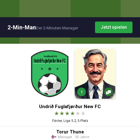
2-Min-Man
Jetzt spielen
Der 2-Minuten-Manager
↑
Undrið Fuglafjørður New FC
★
★
★
★
★
★
Färöer, Liga 5.2, 5.Platz
Torur Thune
Manager · 50 Jahre