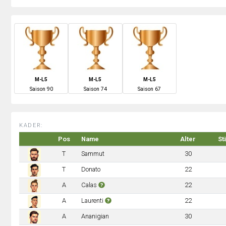
M-L5
M-L5
M-L5
S
aison
90
S
aison
74
S
aison
67
KADER:
Pos
Name
Alter
St
T
Sammut
30
T
Donato
22
A
Calas
22
A
Laurenti
22
A
Ananigian
30