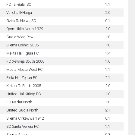
FC Tal-Balal SC
1:1
Valletta Il-Ħarġa
2:0
Gżira Ta Ħelwa SC
0:1
Qormi Iklin North 1929
2:0
Gudja Wied Pawlu
1:0
Sliema Qrendi 2005
1:0
Melita Hal Fgura FC
1:4
FC Xewkija South 2000
1:0
Mosta Mosta West FC
1:1
Pietà Hal Zejtun FC
2:1
Kirkop Ta Bajda 2005
2:0
United Hal Kirkop FC
1:0
FC Nadur North
1:0
United Gudja North
2:1
Sliema Cirkewwa 1942
0:1
SC Santa Venera FC
1:1
Sliema Attard
0:3