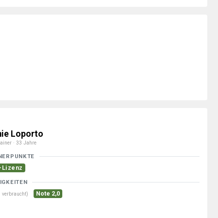
ie Loporto
ainer · 33 Jahre
NERPUNKTE
-Lizenz
IGKEITEN
Note 2,0
 verbraucht)