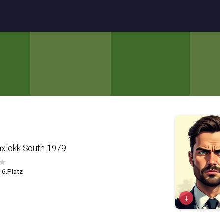
axlokk South 1979
★
, 6.Platz
↓