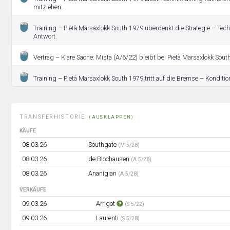
mitziehen.
Training – Pietà Marsaxlokk South 1979 überdenkt die Strategie – Techn
Antwort.
Vertrag – Klare Sache: Mista (A/6/22) bleibt bei Pietà Marsaxlokk Sout
Training – Pietà Marsaxlokk South 1979 tritt auf die Bremse – Kondition
TRANSFERHISTORIE:
(AUSKLAPPEN)
KÄUFE
08.03.26
Southgate
(M 5/28)
08.03.26
de Blochausen
(A 5/28)
08.03.26
Ananigian
(A 5/28)
VERKÄUFE
09.03.26
Arrigot
(S 5/22)
09.03.26
Laurenti
(S 5/28)