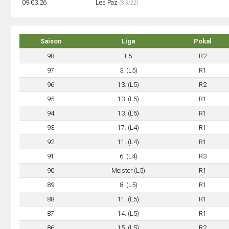
09.03.26
Les Paz
(S 5/22)
Saison
Liga
Pokal
98
L5
R2
97
3. (L5)
R1
96
13. (L5)
R2
95
13. (L5)
R1
94
13. (L5)
R1
93
17. (L4)
R1
92
11. (L4)
R1
91
6. (L4)
R3
90
Meister (L5)
R1
89
8. (L5)
R1
88
11. (L5)
R1
87
14. (L5)
R1
86
15. (L5)
R2