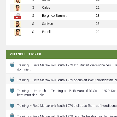
S
Calas
22
S
Borg nee Zammit
23
✚ 2
S
Sullivan
23
S
Portelli
22
ZEITSPIEL TICKER
Training – Pietà Marsaxlokk South 1979 strukturiert die Woche neu – T
dominiert.
Training – Pietà Marsaxlokk South 1979 priorisiert klar: Konditionstrain
Training – Umbruch im Training bei Pietà Marsaxlokk South 1979: Kond
bestimmt den Takt.
Training – Pietà Marsaxlokk South 1979 stellt das Team auf Konditionst
Training – Pietà Marsaxlokk South 1979 lässt Techniktraining trainier