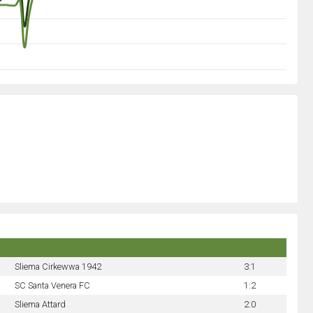
Sliema Cirkewwa 1942
3:1
SC Santa Venera FC
1:2
Sliema Attard
2:0