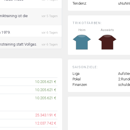
Tendenz:
uNuNn
iktraining ist die
vor 5 Tagen
TRIKOTFARBEN:
Heim
Auswärts
h 1979.
vor 6 Tagen
straining statt Vollgas.
vor 6 Tagen
SAISONZIELE:
Liga
Aufstie
Pokal
2.Rund
10.205.621 €
Finanzen
schulde
10.205.621 €
10.205.621 €
25.343.191 €
12.037.742 €