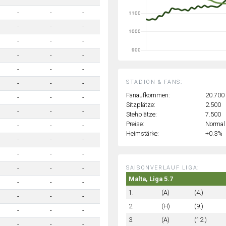
-
-
-
-
-
-
-
-
-
-
-
-
-
-
-
STADION & FANS:
-
-
-
Fanaufkommen:
20.700
-
-
-
Sitzplätze:
2.500
-
-
-
Stehplätze:
7.500
Preise:
Normal
-
-
-
Heimstärke:
+0.3%
-
-
-
-
-
-
-
-
-
SAISONVERLAUF LIGA:
Malta, Liga 5.7
-
-
-
1.
(A)
(4.)
-
-
-
2.
(H)
(9.)
-
-
-
3.
(A)
(12.)
-
-
-