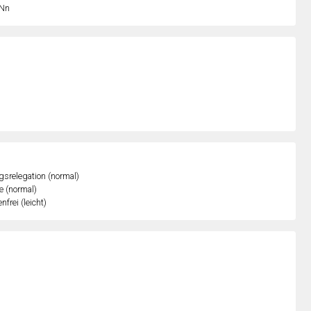
Nn
gsrelegation (normal)
e (normal)
nfrei (leicht)