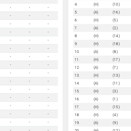
4.
(H)
(10.)
-
-
-
5.
(A)
(16.)
-
-
-
6.
(H)
(5.)
-
-
-
7.
(A)
(2.)
-
-
-
8.
(H)
(14.)
-
-
-
9.
(H)
(18.)
-
-
-
10.
(A)
(8.)
-
-
-
11.
(H)
(17.)
-
-
-
12.
(A)
(7.)
-
-
-
13.
(H)
(13.)
-
-
-
14.
(A)
(11.)
-
-
-
15.
(H)
(3.)
-
-
-
16.
(A)
(1.)
-
-
-
17.
(H)
(15.)
-
-
-
18.
(H)
(4.)
-
-
-
19.
(A)
(9.)
-
-
-
20.
(H)
(12.)