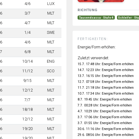
6
4/6
LUX
RICHTUNG
6
3/7
MLT
Tausendsassa · Stufe 4
Schleifer · St
6
4/7
MLT
6
1/4
SWE
FERTIGKEITEN:
6
4/6
MLT
Energie/Form erhöhen:
7
6/8
MLT
Zuletzt verwendet:
6
10/14
ENG
15.7. 17:48 Uhr: Energie/Form erhöhen
14.7. 12:23 Uhr: Energie/Form erhöhen
6
11/12
SCO
13.7. 16:15 Uhr: Energie/Form erhöhen
6
9/15
MLT
12.7. 07:58 Uhr: Energie/Form erhöhen
11.7. 21:18 Uhr: Energie/Form erhöhen
6
12/12
MLT
10.7. 17:34 Uhr: Energie/Form erhöhen
6
7/7
MLT
8.7. 19:45 Uhr: Energie/Form erhöhen
7.7. 00:28 Uhr: Energie/Form erhöhen
6
18/18
MLT
4.7. 10:29 Uhr: Energie/Form erhöhen
3.7. 17:06 Uhr: Energie/Form erhöhen
6
12/12
MLT
3.7. 01:55 Uhr: Energie/Form erhöhen
6
19/20
MLT
30.6. 11:16 Uhr: Energie/Form erhöhen
29.6. 08:56 Uhr: Energie/Form erhöhen
6
19/20
MLT