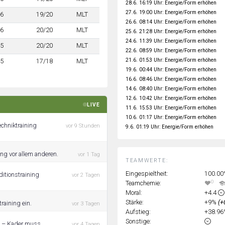
28.6. 16:19 Uhr: Energie/Form erhöhen
27.6. 19:00 Uhr: Energie/Form erhöhen
6
19/20
MLT
26.6. 08:14 Uhr: Energie/Form erhöhen
6
20/20
MLT
25.6. 21:28 Uhr: Energie/Form erhöhen
24.6. 11:39 Uhr: Energie/Form erhöhen
5
20/20
MLT
22.6. 08:59 Uhr: Energie/Form erhöhen
21.6. 01:53 Uhr: Energie/Form erhöhen
5
17/18
MLT
19.6. 00:44 Uhr: Energie/Form erhöhen
16.6. 08:46 Uhr: Energie/Form erhöhen
14.6. 08:40 Uhr: Energie/Form erhöhen
12.6. 10:42 Uhr: Energie/Form erhöhen
LIVE
11.6. 15:53 Uhr: Energie/Form erhöhen
10.6. 01:17 Uhr: Energie/Form erhöhen
echniktraining
vor 9 Stunden
9.6. 01:19 Uhr: Energie/Form erhöhen
ing vor allem anderen.
vor 1 Tag
TEAMWERTE:
Eingespieltheit:
100.0
itionstraining
vor 2 Tagen
0
Teamchemie:
Moral:
+4.4
Stärke:
+9%
(+
raining ein.
vor 3 Tagen
Aufstieg:
+38.9
Sonstige:
en – Kader muss
vor 4 Tagen