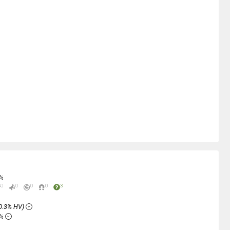
0%
0
0
0
0
3
0.3% HV)
6%