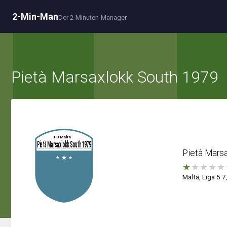
2-Min-Man
Der 2-Minuten-Manager
Pietà Marsaxlokk South 1979
Pietà Mars
★
★
★
★
★
Malta, Liga 5.7