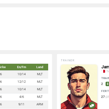
TRAINER:
Jam
ärke
En/Fm
Land
Tr
6
10/14
MLT
TRAI
6
12/12
MLT
2
E
6
10/14
MLT
FERT
6
4/6
MLT
27
(27
6
9/11
ARM