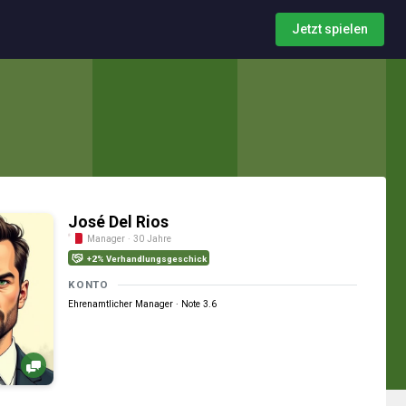
Jetzt spielen
José Del Rios
Manager · 30 Jahre
+2% Verhandlungsgeschick
KONTO
Ehrenamtlicher Manager · Note 3.6