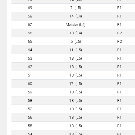
69
7. (L5)
R1
68
14. (L4)
R1
67
Meister (L5)
R1
66
13. (L4)
R2
65
5. (L5)
R2
64
11. (L5)
R1
63
18. (L5)
R1
62
18. (L5)
R1
61
18. (L5)
R1
60
17. (L5)
R1
59
18. (L5)
R1
58
18. (L5)
R1
57
18. (L5)
R1
56
18. (L5)
R1
55
18. (L5)
R1
54
18. (L5)
R1