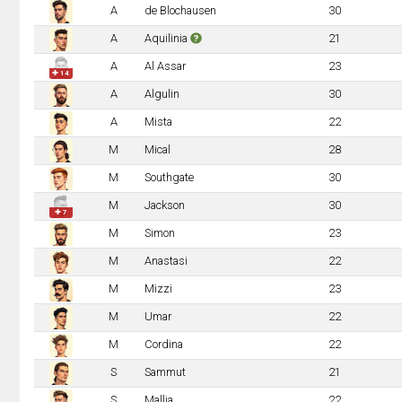
A
de Blochausen
30
A
Aquilinia
21
A
Al Assar
23
✚ 14
A
Algulin
30
A
Mista
22
M
Mical
28
M
Southgate
30
M
Jackson
30
✚ 7
M
Simon
23
M
Anastasi
22
M
Mizzi
23
M
Umar
22
M
Cordina
22
S
Sammut
21
S
Mallia
22