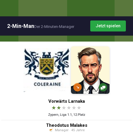
2-Min-Man
Jetzt spielen
Der 2-Minuten-Manager
↘
Vorwärts Larnaka
★
★
★
★
★
★
Zypern, Liga 1.1, 12.Platz
Theodotus Malakes
Manager · 45 Jahre