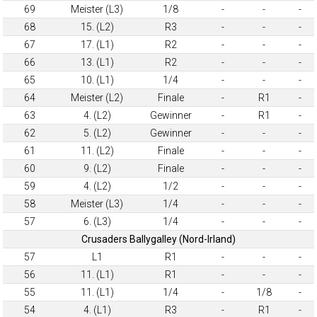
69
Meister (L3)
1/8
-
-
-
68
15. (L2)
R3
-
-
-
67
17. (L1)
R2
-
-
-
66
13. (L1)
R2
-
-
-
65
10. (L1)
1/4
-
-
-
64
Meister (L2)
Finale
-
R1
-
63
4. (L2)
Gewinner
-
R1
-
62
5. (L2)
Gewinner
-
-
-
61
11. (L2)
Finale
-
-
-
60
9. (L2)
Finale
-
-
-
59
4. (L2)
1/2
-
-
-
58
Meister (L3)
1/4
-
-
-
57
6. (L3)
1/4
-
-
-
Crusaders Ballygalley (Nord-Irland)
57
L1
R1
-
-
-
56
11. (L1)
R1
-
-
-
55
11. (L1)
1/4
-
1/8
-
54
4. (L1)
R3
-
R1
-