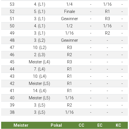
53
4. (L1)
1/4
-
1/16
-
52
5. (L1)
Finale
-
R1
-
51
3. (L1)
Gewinner
-
R3
-
50
4. (L1)
1/2
-
1/16
-
49
3. (L1)
1/16
-
R2
-
48
3. (L2)
Gewinner
-
-
-
47
10. (L2)
R3
-
-
-
46
2. (L3)
R2
-
-
-
45
Meister (L4)
R3
-
-
-
44
7. (L4)
R1
-
-
-
43
10. (L4)
R1
-
-
-
42
Meister (L5)
R1
-
-
-
41
14. (L4)
R1
-
-
-
40
Meister (L5)
1/16
-
-
-
39
3. (L5)
R2
-
-
-
38
3. (L5)
1/16
-
-
-
Meister
Pokal
CC
EC
KC