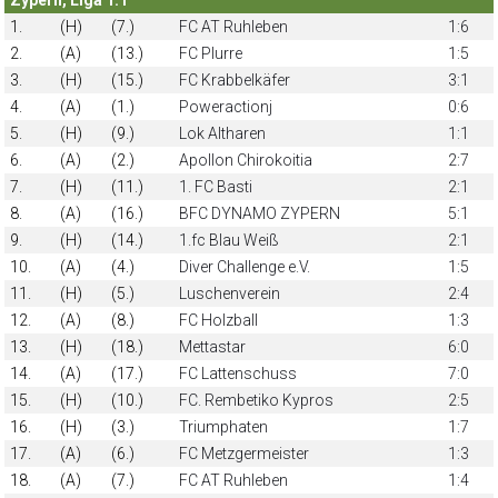
1.
(H)
(7.)
FC AT Ruhleben
1:6
2.
(A)
(13.)
FC Plurre
1:5
3.
(H)
(15.)
FC Krabbelkäfer
3:1
4.
(A)
(1.)
Poweractionj
0:6
5.
(H)
(9.)
Lok Altharen
1:1
6.
(A)
(2.)
Apollon Chirokoitia
2:7
7.
(H)
(11.)
1. FC Basti
2:1
8.
(A)
(16.)
BFC DYNAMO ZYPERN
5:1
9.
(H)
(14.)
1.fc Blau Weiß
2:1
10.
(A)
(4.)
Diver Challenge e.V.
1:5
11.
(H)
(5.)
Luschenverein
2:4
12.
(A)
(8.)
FC Holzball
1:3
13.
(H)
(18.)
Mettastar
6:0
14.
(A)
(17.)
FC Lattenschuss
7:0
15.
(H)
(10.)
FC. Rembetiko Kypros
2:5
16.
(H)
(3.)
Triumphaten
1:7
17.
(A)
(6.)
FC Metzgermeister
1:3
18.
(A)
(7.)
FC AT Ruhleben
1:4