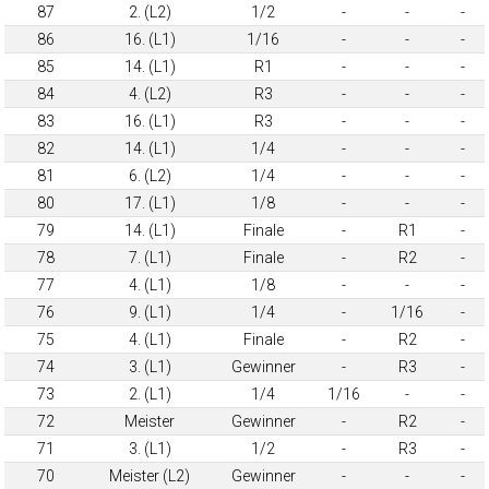
87
2. (L2)
1/2
-
-
-
86
16. (L1)
1/16
-
-
-
85
14. (L1)
R1
-
-
-
84
4. (L2)
R3
-
-
-
83
16. (L1)
R3
-
-
-
82
14. (L1)
1/4
-
-
-
81
6. (L2)
1/4
-
-
-
80
17. (L1)
1/8
-
-
-
79
14. (L1)
Finale
-
R1
-
78
7. (L1)
Finale
-
R2
-
77
4. (L1)
1/8
-
-
-
76
9. (L1)
1/4
-
1/16
-
75
4. (L1)
Finale
-
R2
-
74
3. (L1)
Gewinner
-
R3
-
73
2. (L1)
1/4
1/16
-
-
72
Meister
Gewinner
-
R2
-
71
3. (L1)
1/2
-
R3
-
70
Meister (L2)
Gewinner
-
-
-