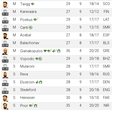
M
29
9
18/14
SCO
Twigg
M
Karevaara
27
9
12/12
FIN
TL (3)
2
M
29
9
17/17
LAT
Poskus
TL (3)
M
29
9
12/15
SMR
Canti
TL (3)
M
Acebal
27
8
18/17
ESP
M
Balachonav
27
8
17/17
BLS
TL (3)
2
2
M
36
4
20/20
GRE
Gianakopulos
S
29
9
20/18
BHZ
Vojvodic
TL (3)
S
Mularoni
28
9
17/17
SMR
TL (3)
S
Reva
29
9
18/16
RUS
S
28
9
17/17
DEN
Elvström
TL (3)
S
Stedeford
28
9
20/18
ENG
TL (3)
S
Heinesen
30
8
10/10
FAR
2
S
35
4
20/20
NIR
Prior