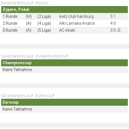
SAISONVERLAUF POKAL:
Zypern, Pokal
1.Runde
(H)
(2.Liga)
kietz club hamburg
5:1
2.Runde
(A)
(4.Liga)
Alki Larnaka Anatoli
4:0
3.Runde
(A)
(5.Liga)
AC Akaki
3:5 i.E.
SAISONVERLAUF CHAMPIONSCUP
Championscup
Keine Teilnahme
SAISONVERLAUF EUROCUP
Eurocup
Keine Teilnahme