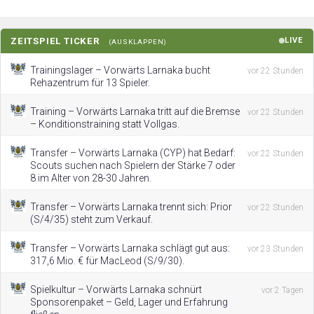
ZEITSPIEL TICKER
LIVE
(AUSKLAPPEN)
Trainingslager – Vorwärts Larnaka bucht
vor 22 Stunden
Rehazentrum für 13 Spieler.
Training – Vorwärts Larnaka tritt auf die Bremse
vor 22 Stunden
– Konditionstraining statt Vollgas.
Transfer – Vorwärts Larnaka (CYP) hat Bedarf:
vor 22 Stunden
Scouts suchen nach Spielern der Stärke 7 oder
8 im Alter von 28-30 Jahren.
Transfer – Vorwärts Larnaka trennt sich: Prior
vor 22 Stunden
(S/4/35) steht zum Verkauf.
Transfer – Vorwärts Larnaka schlägt gut aus:
vor 23 Stunden
317,6 Mio. € für MacLeod (S/9/30).
Spielkultur – Vorwärts Larnaka schnürt
vor 2 Tagen
Sponsorenpaket – Geld, Lager und Erfahrung