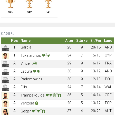
S
45
S
42
S
40
KADER:
Pos
Name
Alter
Stärke
En/Fm
Land
T
Garcia
28
9
20/18
AND
TL (3)
2
T
34
7
15/15
CYP
Tuxalarchos
A
29
9
16/17
FRA
Vincent
TL (3)
A
30
9
13/12
AND
Escura
TL (3)
A
Radomowicz
30
9
12/10
POL
TL (3)
A
Ellis
24
7
19/14
WAL
TL (3)
3
A
36
5
14/14
GRE
Trampakoulos
A
20
5
13/12
ESP
Ventosa
2
2
A
37
4
20/20
AUT
Geiger