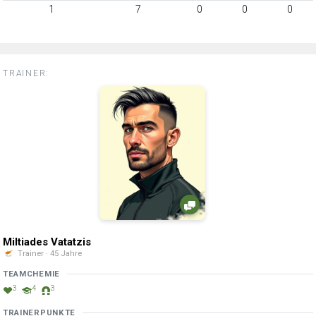
1
7
0
0
0
TRAINER:
Miltiades Vatatzis
Trainer · 45 Jahre
TEAMCHEMIE
3
4
3
TRAINERPUNKTE