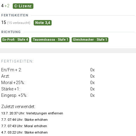
4
+2
C-Lizenz
FERTIGKEITEN
15
Note 3,4
(15 verbraucht)
RICHTUNG
Ex-Profi · Stufe 4
Tausendsassa · Stufe 1
Gleichmacher · Stufe 1
FERTIGKEITEN:
En/Fm + 2:
0x
Arzt:
0x
Moral +25%:
0x
Stärke +1:
0x
Eingesp. +5%:
0x
Zuletzt verwendet:
13.7. 20:37 Uhr: Verletzungen entfernen
7.7. 07:44 Uhr: Stärke erhöhen
7.7. 07:43 Uhr: Moral erhöhen
4.7. 03:22 Uhr: Stärke erhöhen