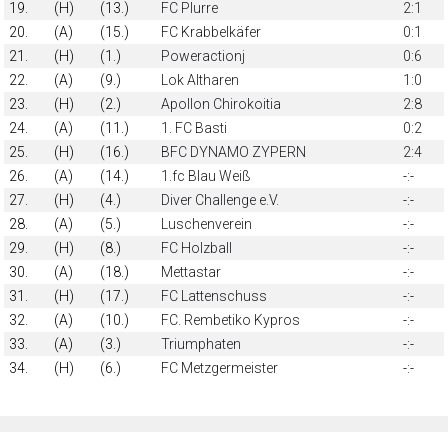
19.
(H)
(13.)
FC Plurre
2:1
20.
(A)
(15.)
FC Krabbelkäfer
0:1
21.
(H)
(1.)
Poweractionj
0:6
22.
(A)
(9.)
Lok Altharen
1:0
23.
(H)
(2.)
Apollon Chirokoitia
2:8
24.
(A)
(11.)
1. FC Basti
0:2
25.
(H)
(16.)
BFC DYNAMO ZYPERN
2:4
26.
(A)
(14.)
1.fc Blau Weiß
-:-
27.
(H)
(4.)
Diver Challenge e.V.
-:-
28.
(A)
(5.)
Luschenverein
-:-
29.
(H)
(8.)
FC Holzball
-:-
30.
(A)
(18.)
Mettastar
-:-
31.
(H)
(17.)
FC Lattenschuss
-:-
32.
(A)
(10.)
FC. Rembetiko Kypros
-:-
33.
(A)
(3.)
Triumphaten
-:-
34.
(H)
(6.)
FC Metzgermeister
-:-