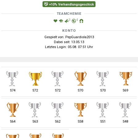
+10% Verhandlungsgeschick
TEAMCHEMIE
3
4
KONTO
Gespielt von: PepGuardiola2013
Dabei seit: 13.05.13
Letztes Login: 05.08. 07:51 Uhr
S
74
S
72
S
72
S
70
S
70
S
69
S
64
S
63
S
62
S
58
S
51
S
48