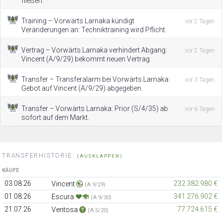
fließen.
Training – Vorwärts Larnaka kündigt
vor 2 Tagen
Veränderungen an: Techniktraining wird Pflicht.
Vertrag – Vorwärts Larnaka verhindert Abgang:
vor 2 Tagen
Vincent (A/9/29) bekommt neuen Vertrag.
Transfer – Transferalarm bei Vorwärts Larnaka:
vor 3 Tagen
Gebot auf Vincent (A/9/29) abgegeben.
Transfer – Vorwärts Larnaka: Prior (S/4/35) ab
vor 6 Tagen
sofort auf dem Markt.
TRANSFERHISTORIE:
(AUSKLAPPEN)
KÄUFE
03.08.26
232.382.980 €
Vincent
(A 9/29)
01.08.26
341.276.902 €
Escura
(A 9/30)
21.07.26
77.724.615 €
Ventosa
(A 5/20)