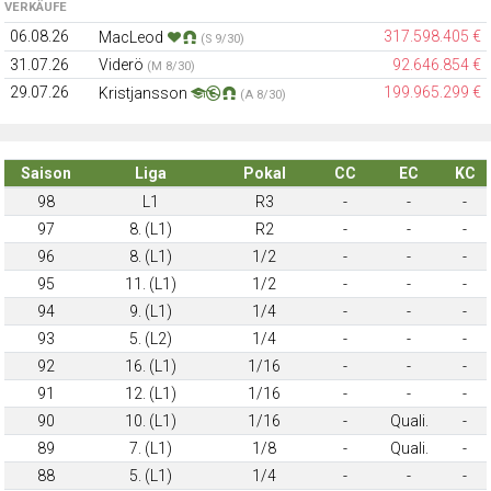
VERKÄUFE
06.08.26
317.598.405 €
MacLeod
(S 9/30)
31.07.26
Viderö
92.646.854 €
(M 8/30)
29.07.26
199.965.299 €
Kristjansson
(A 8/30)
Saison
Liga
Pokal
CC
EC
KC
98
L1
R3
-
-
-
97
8. (L1)
R2
-
-
-
96
8. (L1)
1/2
-
-
-
95
11. (L1)
1/2
-
-
-
94
9. (L1)
1/4
-
-
-
93
5. (L2)
1/4
-
-
-
92
16. (L1)
1/16
-
-
-
91
12. (L1)
1/16
-
-
-
90
10. (L1)
1/16
-
Quali.
-
89
7. (L1)
1/8
-
Quali.
-
88
5. (L1)
1/4
-
-
-