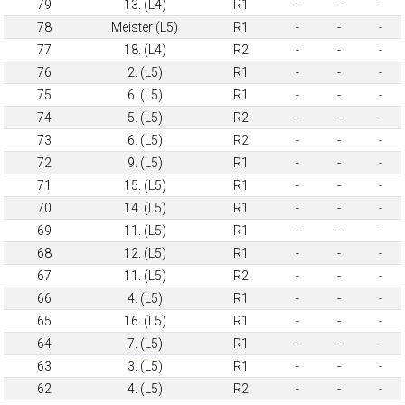
79
13. (L4)
R1
-
-
-
78
Meister (L5)
R1
-
-
-
77
18. (L4)
R2
-
-
-
76
2. (L5)
R1
-
-
-
75
6. (L5)
R1
-
-
-
74
5. (L5)
R2
-
-
-
73
6. (L5)
R2
-
-
-
72
9. (L5)
R1
-
-
-
71
15. (L5)
R1
-
-
-
70
14. (L5)
R1
-
-
-
69
11. (L5)
R1
-
-
-
68
12. (L5)
R1
-
-
-
67
11. (L5)
R2
-
-
-
66
4. (L5)
R1
-
-
-
65
16. (L5)
R1
-
-
-
64
7. (L5)
R1
-
-
-
63
3. (L5)
R1
-
-
-
62
4. (L5)
R2
-
-
-