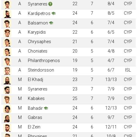
A
22
7
8/4
CYP
Syraneres
A
24
7
8/5
CYP
Kardipetros
A
24
6
7/4
CYP
Balsamon
A
Karypidis
22
6
6/5
CYP
A
Chrysaphes
21
6
7/4
CYP
A
Choniates
20
5
4/8
CYP
A
Philanthropenos
19
5
4/7
CYP
A
Steindorsson
19
5
6/7
ISL
M
El Khadj
23
7
13/13
CYP
M
Syraneres
23
7
7/9
CYP
M
Kabakes
25
7
7/9
CYP
M
24
6
12/13
CYP
Bahadir
M
Gabras
24
6
9/7
CYP
M
El Zein
24
6
12/11
CYP
M
Phrygines
21
6
10/8
CYP