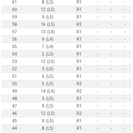
61
8. (L5)
R1
-
-
-
60
12. (L5)
R1
-
-
-
59
9. (L5)
R1
-
-
-
58
16. (L5)
R2
-
-
-
57
13. (L4)
R1
-
-
-
56
9. (L4)
R1
-
-
-
55
7. (L4)
R1
-
-
-
54
2. (L5)
R1
-
-
-
53
12. (L5)
R1
-
-
-
52
3. (L5)
R1
-
-
-
51
6. (L5)
R1
-
-
-
50
5. (L5)
R3
-
-
-
49
14. (L4)
R2
-
-
-
48
3. (L5)
R1
-
-
-
47
9. (L5)
R1
-
-
-
46
12. (L5)
R2
-
-
-
45
9. (L5)
R1
-
-
-
44
8. (L5)
R1
-
-
-