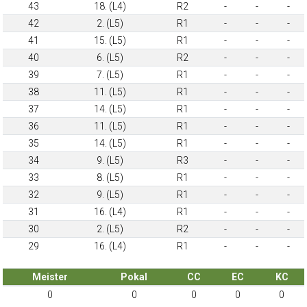
43
18. (L4)
R2
-
-
-
42
2. (L5)
R1
-
-
-
41
15. (L5)
R1
-
-
-
40
6. (L5)
R2
-
-
-
39
7. (L5)
R1
-
-
-
38
11. (L5)
R1
-
-
-
37
14. (L5)
R1
-
-
-
36
11. (L5)
R1
-
-
-
35
14. (L5)
R1
-
-
-
34
9. (L5)
R3
-
-
-
33
8. (L5)
R1
-
-
-
32
9. (L5)
R1
-
-
-
31
16. (L4)
R1
-
-
-
30
2. (L5)
R2
-
-
-
29
16. (L4)
R1
-
-
-
Meister
Pokal
CC
EC
KC
0
0
0
0
0