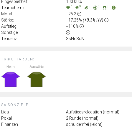
Eingespieltheit:
100.00%
7
9
5
5
3
3
Teamchemie:
Moral:
+25.3
Stärke:
+17.25%
(+0.3% HV)
Aufstieg:
+110%
Sonstige:
Tendenz:
SsNnSuN
TRIKOTFARBEN:
Heim
Auswärts
SAISONZIELE:
Liga
Aufstiegsrelegation (normal)
Pokal
2.Runde (normal)
Finanzen
schuldenfrei (leicht)