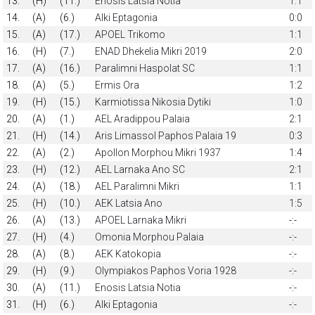
13.
(H)
(11.)
Enosis Latsia Notia
1:1
14.
(A)
(6.)
Alki Eptagonia
0:0
15.
(A)
(17.)
APOEL Trikomo
1:1
16.
(H)
(7.)
ENAD Dhekelia Mikri 2019
2:0
17.
(A)
(16.)
Paralimni Haspolat SC
1:1
18.
(A)
(5.)
Ermis Ora
1:2
19.
(H)
(15.)
Karmiotissa Nikosia Dytiki
1:0
20.
(A)
(1.)
AEL Aradippou Palaia
2:1
21.
(H)
(14.)
Aris Limassol Paphos Palaia 19
0:3
22.
(A)
(2.)
Apollon Morphou Mikri 1937
1:4
23.
(H)
(12.)
AEL Larnaka Ano SC
2:1
24.
(A)
(18.)
AEL Paralimni Mikri
1:1
25.
(H)
(10.)
AEK Latsia Ano
1:5
26.
(A)
(13.)
APOEL Larnaka Mikri
-:-
27.
(H)
(4.)
Omonia Morphou Palaia
-:-
28.
(A)
(8.)
AEK Katokopia
-:-
29.
(H)
(9.)
Olympiakos Paphos Voria 1928
-:-
30.
(A)
(11.)
Enosis Latsia Notia
-:-
31.
(H)
(6.)
Alki Eptagonia
-:-