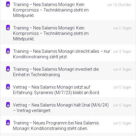
Training – Nea Salamis Monagri: Kein
vor 16 Stunden
Kompromiss – Techniktraining steht im
Mittelpunkt.
Training – Nea Salamis Monagri: Kein
vor 2 Tagen
Kompromiss – Techniktraining steht im
Mittelpunkt.
Training – Nea Salamis Monagri streicht alles – nur
vor 3 Tagen
Konditionstraining zählt jetzt.
Training – Nea Salamis Monagri investiert die
vor 4 Tagen
Einheit in Techniktraining.
Vertrag – Nea Salamis Monagri setzt auf
vor 5 Tagen
Erfahrung: Syraneres (M/7/23) bleibt an Bord.
Vertrag – Nea Salamis Monagri hält Ünal (M/6/24)
vor 5 Tagen
– Vertrag verlängert.
Training – Neues Programm bei Nea Salamis
vor 5 Tagen
Monagri: Konditionstraining steht oben.