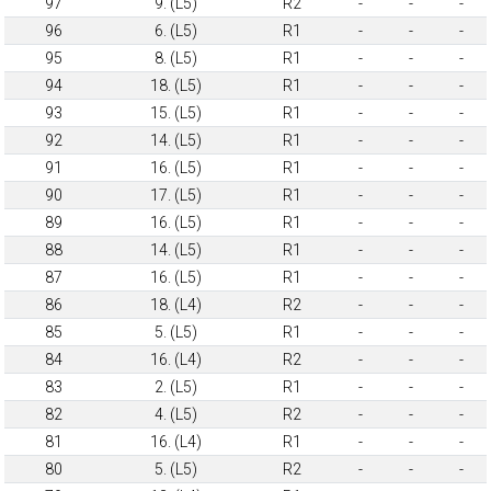
97
9. (L5)
R2
-
-
-
96
6. (L5)
R1
-
-
-
95
8. (L5)
R1
-
-
-
94
18. (L5)
R1
-
-
-
93
15. (L5)
R1
-
-
-
92
14. (L5)
R1
-
-
-
91
16. (L5)
R1
-
-
-
90
17. (L5)
R1
-
-
-
89
16. (L5)
R1
-
-
-
88
14. (L5)
R1
-
-
-
87
16. (L5)
R1
-
-
-
86
18. (L4)
R2
-
-
-
85
5. (L5)
R1
-
-
-
84
16. (L4)
R2
-
-
-
83
2. (L5)
R1
-
-
-
82
4. (L5)
R2
-
-
-
81
16. (L4)
R1
-
-
-
80
5. (L5)
R2
-
-
-