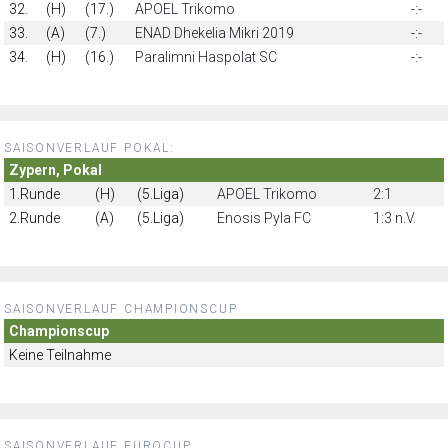
32.
(H)
(17.)
APOEL Trikomo
-:-
33.
(A)
(7.)
ENAD Dhekelia Mikri 2019
-:-
34.
(H)
(16.)
Paralimni Haspolat SC
-:-
SAISONVERLAUF POKAL:
Zypern, Pokal
1.Runde
(H)
(5.Liga)
APOEL Trikomo
2:1
2.Runde
(A)
(5.Liga)
Enosis Pyla FC
1:3 n.V.
SAISONVERLAUF CHAMPIONSCUP
Championscup
Keine Teilnahme
SAISONVERLAUF EUROCUP