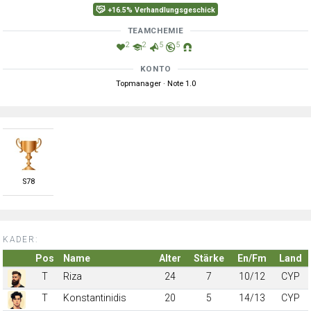
+16.5% Verhandlungsgeschick
TEAMCHEMIE
2
2
5
5
KONTO
Topmanager · Note 1.0
S
78
KADER:
Pos
Name
Alter
Stärke
En/Fm
Land
T
Riza
24
7
10/12
CYP
T
Konstantinidis
20
5
14/13
CYP