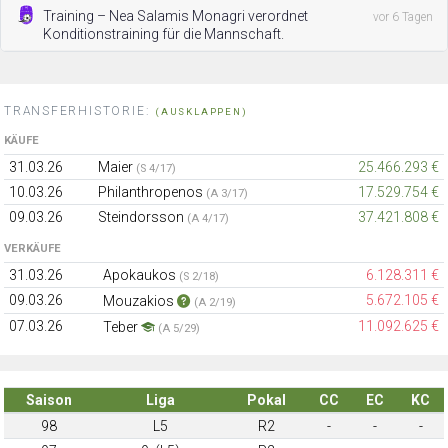
Training – Nea Salamis Monagri verordnet
vor 6 Tagen
Konditionstraining für die Mannschaft.
TRANSFERHISTORIE:
(AUSKLAPPEN)
KÄUFE
31.03.26
Maier
25.466.293 €
(S 4/17)
10.03.26
Philanthropenos
17.529.754 €
(A 3/17)
09.03.26
Steindorsson
37.421.808 €
(A 4/17)
VERKÄUFE
31.03.26
Apokaukos
6.128.311 €
(S 2/18)
09.03.26
5.672.105 €
Mouzakios
(A 2/19)
07.03.26
11.092.625 €
Teber
(A 5/29)
Saison
Liga
Pokal
CC
EC
KC
98
L5
R2
-
-
-