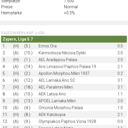
Stehplätze:
7.500
Preise:
Normal
Heimstärke:
+0.3%
SAISONVERLAUF LIGA:
Zypern, Liga 5.7
1.
(H)
(5.)
Ermis Ora
0:0
2.
(A)
(15.)
Karmiotissa Nikosia Dytiki
2:0
3.
(H)
(1.)
AEL Aradippou Palaia
2:0
4.
(A)
(14.)
Aris Limassol Paphos Palaia 19
2:1
5.
(H)
(2.)
Apollon Morphou Mikri 1937
0:2
6.
(A)
(12.)
AEL Larnaka Ano SC
3:1
7.
(H)
(18.)
AEL Paralimni Mikri
3:1
8.
(A)
(10.)
AEK Latsia Ano
1:1
9.
(H)
(13.)
APOEL Larnaka Mikri
2:0
10.
(A)
(4.)
Omonia Morphou Palaia
1:0
11.
(H)
(8.)
AEK Katokopia
2:1
12.
(A)
(9.)
Olympiakos Paphos Voria 1928
0:0