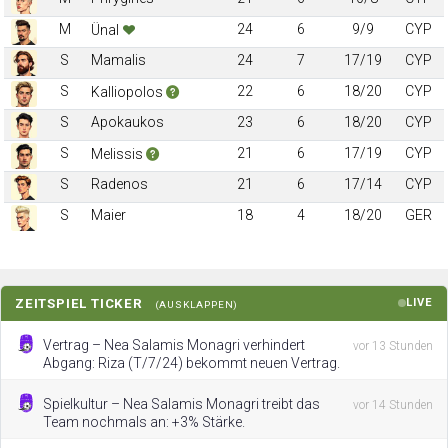
M
24
6
9/9
CYP
Ünal
S
Mamalis
24
7
17/19
CYP
S
22
6
18/20
CYP
Kalliopolos
S
Apokaukos
23
6
18/20
CYP
S
21
6
17/19
CYP
Melissis
S
Radenos
21
6
17/14
CYP
S
Maier
18
4
18/20
GER
ZEITSPIEL TICKER
LIVE
(AUSKLAPPEN)
Vertrag – Nea Salamis Monagri verhindert
vor 13 Stunden
Abgang: Riza (T/7/24) bekommt neuen Vertrag.
Spielkultur – Nea Salamis Monagri treibt das
vor 14 Stunden
Team nochmals an: +3% Stärke.