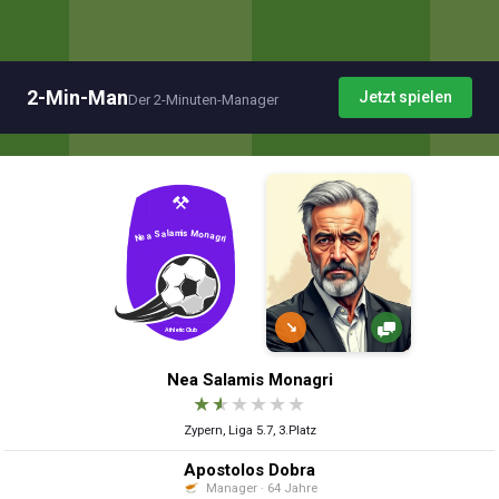
2-Min-Man
Jetzt spielen
Der 2-Minuten-Manager
↘
Nea Salamis Monagri
★
★
★
★
★
★
Zypern, Liga 5.7, 3.Platz
Apostolos Dobra
Manager · 64 Jahre