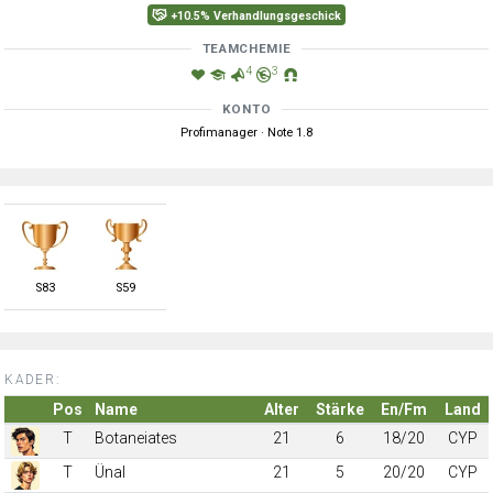
+10.5% Verhandlungsgeschick
TEAMCHEMIE
4
3
KONTO
Profimanager · Note 1.8
S
83
S
59
KADER:
Pos
Name
Alter
Stärke
En/Fm
Land
T
Botaneiates
21
6
18/20
CYP
T
Ünal
21
5
20/20
CYP