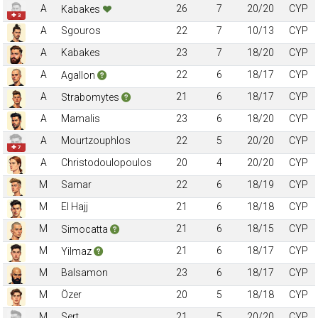
A
26
7
20/20
CYP
Kabakes
✚ 3
A
Sgouros
22
7
10/13
CYP
A
Kabakes
23
7
18/20
CYP
A
22
6
18/17
CYP
Agallon
A
21
6
18/17
CYP
Strabomytes
A
Mamalis
23
6
18/20
CYP
A
Mourtzouphlos
22
5
20/20
CYP
✚ 7
A
Christodoulopoulos
20
4
20/20
CYP
M
Samar
22
6
18/19
CYP
M
El Hajj
21
6
18/18
CYP
M
21
6
18/15
CYP
Simocatta
M
21
6
18/17
CYP
Yilmaz
M
Balsamon
23
6
18/17
CYP
M
Özer
20
5
18/18
CYP
M
Sert
21
5
20/20
CYP