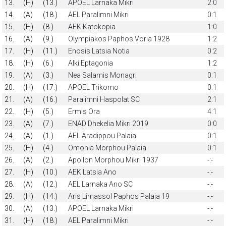
13.
(H)
(13.)
APOEL Larnaka Mikri
2:0
14.
(A)
(18.)
AEL Paralimni Mikri
0:1
15.
(H)
(8.)
AEK Katokopia
1:0
16.
(A)
(9.)
Olympiakos Paphos Voria 1928
1:2
17.
(H)
(11.)
Enosis Latsia Notia
0:2
18.
(H)
(6.)
Alki Eptagonia
1:2
19.
(A)
(3.)
Nea Salamis Monagri
0:1
20.
(H)
(17.)
APOEL Trikomo
0:1
21.
(A)
(16.)
Paralimni Haspolat SC
2:1
22.
(H)
(5.)
Ermis Ora
4:1
23.
(A)
(7.)
ENAD Dhekelia Mikri 2019
0:0
24.
(A)
(1.)
AEL Aradippou Palaia
0:1
25.
(H)
(4.)
Omonia Morphou Palaia
0:1
26.
(A)
(2.)
Apollon Morphou Mikri 1937
-:-
27.
(H)
(10.)
AEK Latsia Ano
-:-
28.
(A)
(12.)
AEL Larnaka Ano SC
-:-
29.
(H)
(14.)
Aris Limassol Paphos Palaia 19
-:-
30.
(A)
(13.)
APOEL Larnaka Mikri
-:-
31.
(H)
(18.)
AEL Paralimni Mikri
-:-