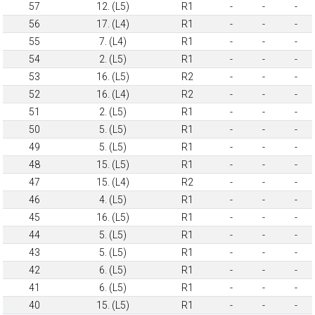
57
12. (L5)
R1
-
-
-
56
17. (L4)
R1
-
-
-
55
7. (L4)
R1
-
-
-
54
2. (L5)
R1
-
-
-
53
16. (L5)
R2
-
-
-
52
16. (L4)
R2
-
-
-
51
2. (L5)
R1
-
-
-
50
5. (L5)
R1
-
-
-
49
5. (L5)
R1
-
-
-
48
15. (L5)
R1
-
-
-
47
15. (L4)
R2
-
-
-
46
4. (L5)
R1
-
-
-
45
16. (L5)
R1
-
-
-
44
5. (L5)
R1
-
-
-
43
5. (L5)
R1
-
-
-
42
6. (L5)
R1
-
-
-
41
6. (L5)
R1
-
-
-
40
15. (L5)
R1
-
-
-