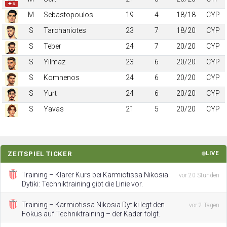
✚ 5
M
Sebastopoulos
19
4
18/18
CYP
S
Tarchaniotes
23
7
18/20
CYP
S
Teber
24
7
20/20
CYP
S
Yilmaz
23
6
20/20
CYP
S
Komnenos
24
6
20/20
CYP
S
Yurt
24
6
20/20
CYP
S
Yavas
21
5
20/20
CYP
ZEITSPIEL TICKER
LIVE
Training – Klarer Kurs bei Karmiotissa Nikosia
vor 20 Stunden
Dytiki: Techniktraining gibt die Linie vor.
Training – Karmiotissa Nikosia Dytiki legt den
vor 2 Tagen
Fokus auf Techniktraining – der Kader folgt.