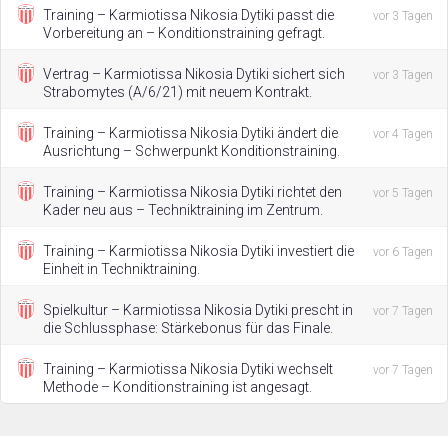
Training – Karmiotissa Nikosia Dytiki passt die
vor 3 Tagen
Vorbereitung an – Konditionstraining gefragt.
Vertrag – Karmiotissa Nikosia Dytiki sichert sich
vor 3 Tagen
Strabomytes (A/6/21) mit neuem Kontrakt.
Training – Karmiotissa Nikosia Dytiki ändert die
vor 4 Tagen
Ausrichtung – Schwerpunkt Konditionstraining.
Training – Karmiotissa Nikosia Dytiki richtet den
vor 5 Tagen
Kader neu aus – Techniktraining im Zentrum.
Training – Karmiotissa Nikosia Dytiki investiert die
vor 6 Tagen
Einheit in Techniktraining.
Spielkultur – Karmiotissa Nikosia Dytiki prescht in
vor 7 Tagen
die Schlussphase: Stärkebonus für das Finale.
Training – Karmiotissa Nikosia Dytiki wechselt
vor 7 Tagen
Methode – Konditionstraining ist angesagt.