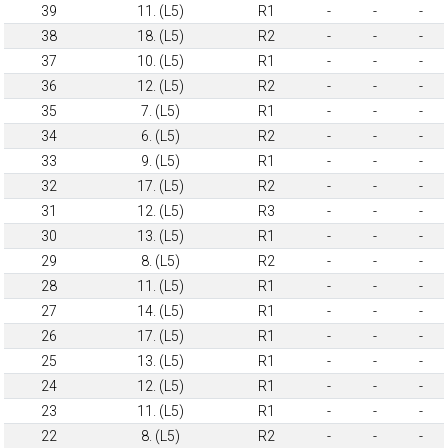
39
11. (L5)
R1
-
-
-
38
18. (L5)
R2
-
-
-
37
10. (L5)
R1
-
-
-
36
12. (L5)
R2
-
-
-
35
7. (L5)
R1
-
-
-
34
6. (L5)
R2
-
-
-
33
9. (L5)
R1
-
-
-
32
17. (L5)
R2
-
-
-
31
12. (L5)
R3
-
-
-
30
13. (L5)
R1
-
-
-
29
8. (L5)
R2
-
-
-
28
11. (L5)
R1
-
-
-
27
14. (L5)
R1
-
-
-
26
17. (L5)
R1
-
-
-
25
13. (L5)
R1
-
-
-
24
12. (L5)
R1
-
-
-
23
11. (L5)
R1
-
-
-
22
8. (L5)
R2
-
-
-