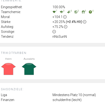
TEAMWERTE:
Eingespieltheit:
100.00%
7
3
4
3
6
4
Teamchemie:
Moral:
+104.1
Stärke:
+20.25%
(+0.4% HV)
Aufstieg:
+75.2%
Sonstige:
Tendenz:
nNsSunN
TRIKOTFARBEN:
Heim
Auswärts
SAISONZIELE:
Liga
Mindestens Platz 10 (normal)
Finanzen
schuldenfrei (leicht)