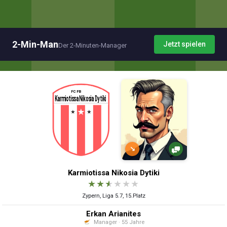
2-Min-Man
Jetzt spielen
Der 2-Minuten-Manager
↘
Karmiotissa Nikosia Dytiki
★
★
★
★
★
★
Zypern, Liga 5.7, 15.Platz
Erkan Arianites
Manager · 55 Jahre