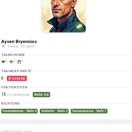
Aysen Bryennios
Trainer · 63 Jahre
TEAMCHEMIE
5
2
5
TRAINERPUNKTE
6
A-Lizenz
FERTIGKEITEN
15
Note 3,4
(15 verbraucht)
RICHTUNG
Feuerwehrman · Stufe 4
Schleifer · Stufe 2
Tausendsassa · Stufe 1
FERTIGKEITEN: