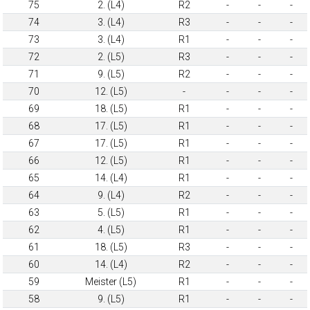
75
2. (L4)
R2
-
-
-
74
3. (L4)
R3
-
-
-
73
3. (L4)
R1
-
-
-
72
2. (L5)
R3
-
-
-
71
9. (L5)
R2
-
-
-
70
12. (L5)
-
-
-
-
69
18. (L5)
R1
-
-
-
68
17. (L5)
R1
-
-
-
67
17. (L5)
R1
-
-
-
66
12. (L5)
R1
-
-
-
65
14. (L4)
R1
-
-
-
64
9. (L4)
R2
-
-
-
63
5. (L5)
R1
-
-
-
62
4. (L5)
R1
-
-
-
61
18. (L5)
R3
-
-
-
60
14. (L4)
R2
-
-
-
59
Meister (L5)
R1
-
-
-
58
9. (L5)
R1
-
-
-