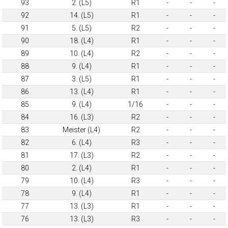
93
2. (L5)
R1
-
-
-
92
14. (L5)
R1
-
-
-
91
5. (L5)
R2
-
-
-
90
18. (L4)
R1
-
-
-
89
10. (L4)
R2
-
-
-
88
9. (L4)
R1
-
-
-
87
3. (L5)
R1
-
-
-
86
13. (L4)
R1
-
-
-
85
9. (L4)
1/16
-
-
-
84
16. (L3)
R2
-
-
-
83
Meister (L4)
R2
-
-
-
82
6. (L4)
R3
-
-
-
81
17. (L3)
R2
-
-
-
80
2. (L4)
R1
-
-
-
79
10. (L4)
R3
-
-
-
78
9. (L4)
R1
-
-
-
77
13. (L3)
R1
-
-
-
76
13. (L3)
R3
-
-
-