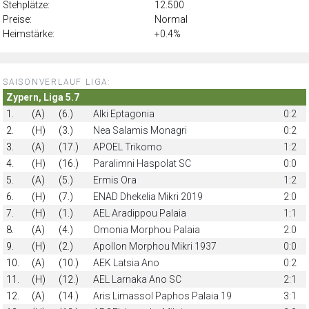
Stehplätze:
12.500
Preise:
Normal
Heimstärke:
+0.4%
SAISONVERLAUF LIGA:
Zypern, Liga 5.7
1.
(A)
(6.)
Alki Eptagonia
0:2
2.
(H)
(3.)
Nea Salamis Monagri
0:2
3.
(A)
(17.)
APOEL Trikomo
1:2
4.
(H)
(16.)
Paralimni Haspolat SC
0:0
5.
(A)
(5.)
Ermis Ora
1:2
6.
(H)
(7.)
ENAD Dhekelia Mikri 2019
2:0
7.
(H)
(1.)
AEL Aradippou Palaia
1:1
8.
(A)
(4.)
Omonia Morphou Palaia
2:0
9.
(H)
(2.)
Apollon Morphou Mikri 1937
0:0
10.
(A)
(10.)
AEK Latsia Ano
0:2
11.
(H)
(12.)
AEL Larnaka Ano SC
2:1
12.
(A)
(14.)
Aris Limassol Paphos Palaia 19
3:1