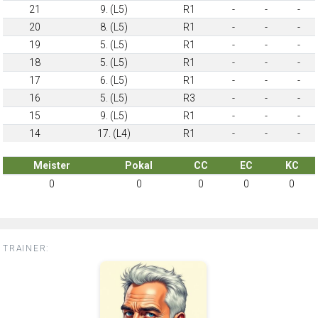
21
9. (L5)
R1
-
-
-
20
8. (L5)
R1
-
-
-
19
5. (L5)
R1
-
-
-
18
5. (L5)
R1
-
-
-
17
6. (L5)
R1
-
-
-
16
5. (L5)
R3
-
-
-
15
9. (L5)
R1
-
-
-
14
17. (L4)
R1
-
-
-
Meister
Pokal
CC
EC
KC
0
0
0
0
0
TRAINER: