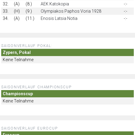
32.
(A)
(8.)
AEK Katokopia
-:-
33.
(H)
(9.)
Olympiakos Paphos Voria 1928
-:-
34.
(A)
(11.)
Enosis Latsia Notia
-:-
SAISONVERLAUF POKAL:
Zypern, Pokal
Keine Teilnahme
SAISONVERLAUF CHAMPIONSCUP
Championscup
Keine Teilnahme
SAISONVERLAUF EUROCUP
Eurocup