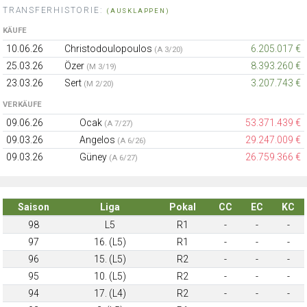
TRANSFERHISTORIE:
(AUSKLAPPEN)
KÄUFE
10.06.26
Christodoulopoulos
6.205.017 €
(A 3/20)
25.03.26
Özer
8.393.260 €
(M 3/19)
23.03.26
Sert
3.207.743 €
(M 2/20)
VERKÄUFE
09.06.26
Ocak
53.371.439 €
(A 7/27)
09.03.26
Angelos
29.247.009 €
(A 6/26)
09.03.26
Güney
26.759.366 €
(A 6/27)
Saison
Liga
Pokal
CC
EC
KC
98
L5
R1
-
-
-
97
16. (L5)
R1
-
-
-
96
15. (L5)
R2
-
-
-
95
10. (L5)
R2
-
-
-
94
17. (L4)
R2
-
-
-