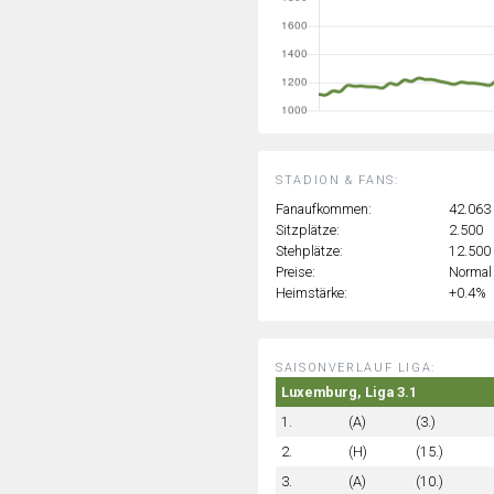
STADION & FANS:
Fanaufkommen:
42.063
Sitzplätze:
2.500
Stehplätze:
12.500
Preise:
Normal
Heimstärke:
+0.4%
SAISONVERLAUF LIGA:
Luxemburg, Liga 3.1
1.
(A)
(3.)
2.
(H)
(15.)
3.
(A)
(10.)