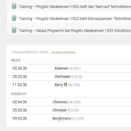
Training – Progrès Niederanven 1923 stellt das Team auf Techniktraini
Training – Progrès Niederanven 1923 zieht Konsequenzen: Techniktrai
Training – Neues Programm bei Progrès Niederanven 1923: Konditions
TRANSFERHISTORIE:
(AUSKLAPPEN)
KÄUFE
02.04.26
Kelemen
(A 3/21)
25.03.26
Zeilmaker
(S 4/20)
11.03.26
Barry
(A 7/29)
VERKÄUFE
02.04.26
Oberweis
(A 2/23)
25.03.26
Altmeyer
(S 3/23)
09.03.26
Berghmans
(T 5/25)