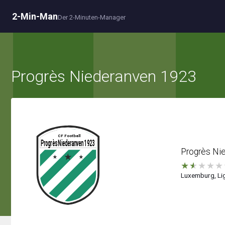
2-Min-Man
Der 2-Minuten-Manager
Progrès Niederanven 1923
Progrès Ni
★
★
★
★
★
Luxemburg, Lig