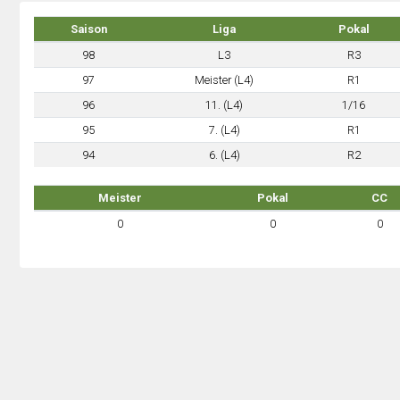
Saison
Liga
Pokal
98
L3
R3
97
Meister (L4)
R1
96
11. (L4)
1/16
95
7. (L4)
R1
94
6. (L4)
R2
Meister
Pokal
CC
0
0
0