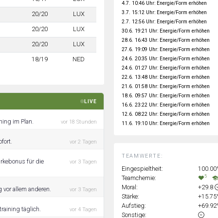
4.7. 10:46 Uhr: Energie/Form erhöhen
3.7. 15:12 Uhr: Energie/Form erhöhen
20/20
LUX
2.7. 12:56 Uhr: Energie/Form erhöhen
20/20
LUX
30.6. 19:21 Uhr: Energie/Form erhöhen
28.6. 16:43 Uhr: Energie/Form erhöhen
20/20
LUX
27.6. 19:09 Uhr: Energie/Form erhöhen
24.6. 20:35 Uhr: Energie/Form erhöhen
18/19
NED
24.6. 01:27 Uhr: Energie/Form erhöhen
22.6. 13:48 Uhr: Energie/Form erhöhen
21.6. 01:58 Uhr: Energie/Form erhöhen
18.6. 09:57 Uhr: Energie/Form erhöhen
LIVE
16.6. 23:22 Uhr: Energie/Form erhöhen
12.6. 08:22 Uhr: Energie/Form erhöhen
ning im Plan.
vor 18 Stunden
11.6. 19:10 Uhr: Energie/Form erhöhen
fort.
vor 2 Tagen
TEAMWERTE:
ärkebonus für die
vor 3 Tagen
Eingespieltheit:
100.0
5
Teamchemie:
Moral:
+29.8
g vor allem anderen.
vor 3 Tagen
Stärke:
+15.7
Aufstieg:
+69.9
raining täglich.
vor 4 Tagen
Sonstige: