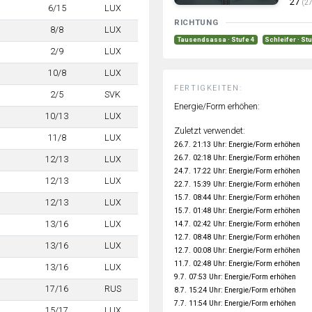
27
(27
6/15
LUX
RICHTUNG
8/8
LUX
Tausendsassa · Stufe 4
Schleifer · St
2/9
LUX
10/8
LUX
FERTIGKEITEN:
2/5
SVK
Energie/Form erhöhen:
10/13
LUX
Zuletzt verwendet:
11/8
LUX
26.7. 21:13 Uhr: Energie/Form erhöhen
26.7. 02:18 Uhr: Energie/Form erhöhen
12/13
LUX
24.7. 17:22 Uhr: Energie/Form erhöhen
12/13
LUX
22.7. 15:39 Uhr: Energie/Form erhöhen
15.7. 08:44 Uhr: Energie/Form erhöhen
12/13
LUX
15.7. 01:48 Uhr: Energie/Form erhöhen
13/16
LUX
14.7. 02:42 Uhr: Energie/Form erhöhen
12.7. 08:48 Uhr: Energie/Form erhöhen
13/16
LUX
12.7. 00:08 Uhr: Energie/Form erhöhen
11.7. 02:48 Uhr: Energie/Form erhöhen
13/16
LUX
9.7. 07:53 Uhr: Energie/Form erhöhen
17/16
RUS
8.7. 15:24 Uhr: Energie/Form erhöhen
7.7. 11:54 Uhr: Energie/Form erhöhen
15/17
LUX