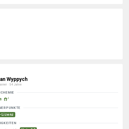
an Wyppych
ainer · 54 Jahre
MCHEMIE
4
NERPUNKTE
-Lizenz
IGKEITEN