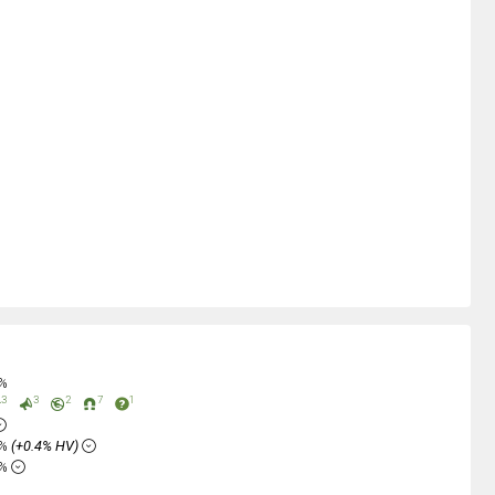
0%
3
3
2
7
1
5%
(+0.4% HV)
2%