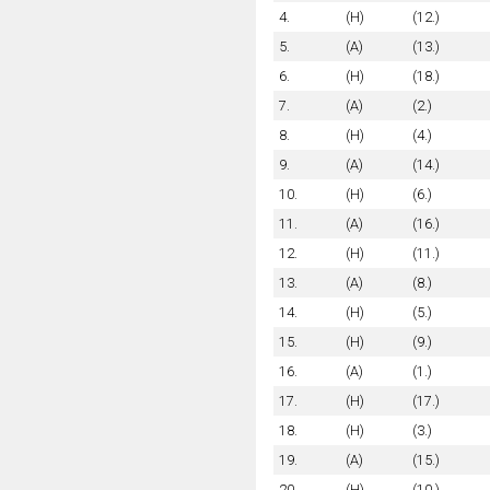
4.
(H)
(12.)
5.
(A)
(13.)
6.
(H)
(18.)
7.
(A)
(2.)
8.
(H)
(4.)
9.
(A)
(14.)
10.
(H)
(6.)
11.
(A)
(16.)
12.
(H)
(11.)
13.
(A)
(8.)
14.
(H)
(5.)
15.
(H)
(9.)
16.
(A)
(1.)
17.
(H)
(17.)
18.
(H)
(3.)
19.
(A)
(15.)
20.
(H)
(10.)