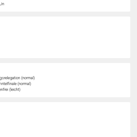
Un
gsrelegation (normal)
ntelfinale (normal)
nfrei (leicht)