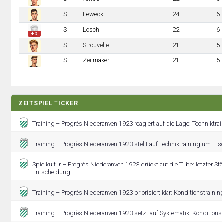
S
Leweck
24
6
S
Losch
22
6
✚ 5
S
Strouvelle
21
5
S
Zeilmaker
21
5
ZEITSPIEL TICKER
Training – Progrès Niederanven 1923 reagiert auf die Lage: Techniktrai
Training – Progrès Niederanven 1923 stellt auf Techniktraining um – so
Spielkultur – Progrès Niederanven 1923 drückt auf die Tube: letzter St
Entscheidung.
Training – Progrès Niederanven 1923 priorisiert klar: Konditionstrainin
Training – Progrès Niederanven 1923 setzt auf Systematik: Konditionst