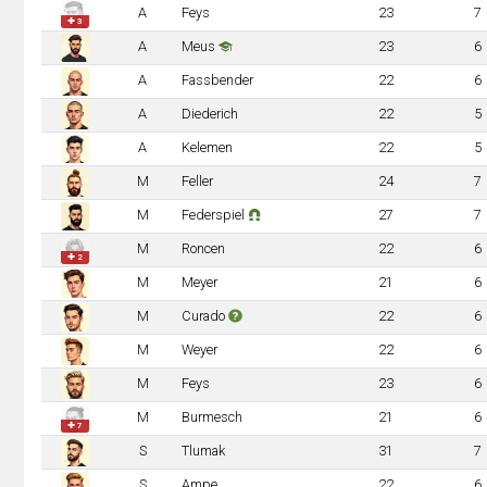
A
Feys
23
7
✚ 3
A
Meus
23
6
A
Fassbender
22
6
A
Diederich
22
5
A
Kelemen
22
5
M
Feller
24
7
M
Federspiel
27
7
M
Roncen
22
6
✚ 2
M
Meyer
21
6
M
Curado
22
6
M
Weyer
22
6
M
Feys
23
6
M
Burmesch
21
6
✚ 7
S
Tlumak
31
7
S
Ampe
22
6