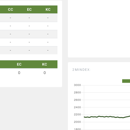
CC
EC
KC
-
-
-
-
-
-
-
-
-
-
-
-
-
-
-
EC
KC
2MINDEX:
0
0