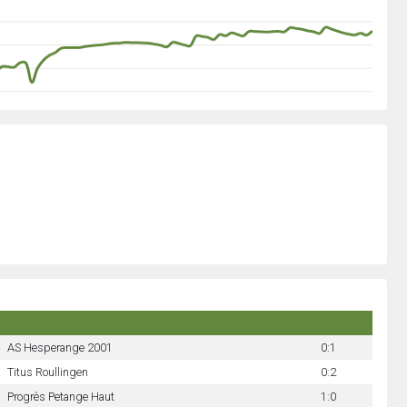
AS Hesperange 2001
0:1
Titus Roullingen
0:2
Progrès Petange Haut
1:0