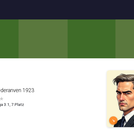
ederanven 1923
★
a 3.1, 7.Platz
↘