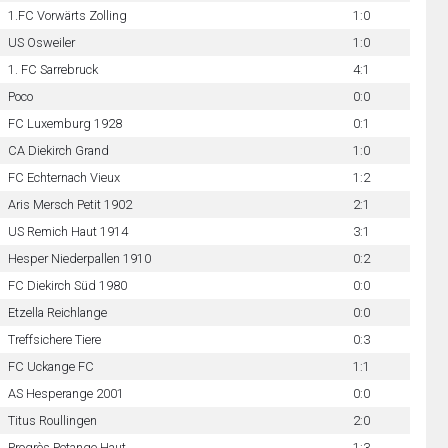
1.FC Vorwärts Zolling
1:0
US Osweiler
1:0
1. FC Sarrebruck
4:1
Poco
0:0
FC Luxemburg 1928
0:1
CA Diekirch Grand
1:0
FC Echternach Vieux
1:2
Aris Mersch Petit 1902
2:1
US Remich Haut 1914
3:1
Hesper Niederpallen 1910
0:2
FC Diekirch Süd 1980
0:0
Etzella Reichlange
0:0
Treffsichere Tiere
0:3
FC Uckange FC
1:1
AS Hesperange 2001
0:0
Titus Roullingen
2:0
Progrès Petange Haut
1:3