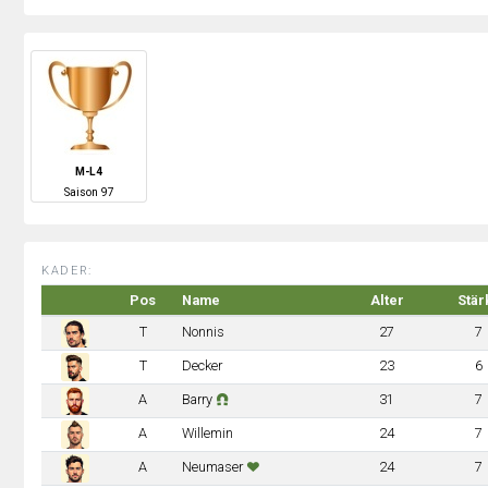
M-L4
S
aison
97
KADER:
Pos
Name
Alter
Stär
T
Nonnis
27
7
T
Decker
23
6
A
Barry
31
7
A
Willemin
24
7
A
Neumaser
24
7