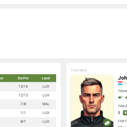
TRAINER:
Joh
ke
En/Fm
Land
Tr
13/16
LUX
TEA
12/13
LUX
3
7/8
WAL
TRAI
1/1
LUX
5
B
FERT
8/7
LUX