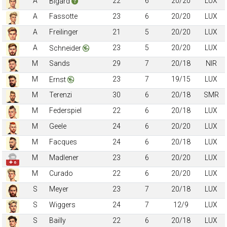
A
22
6
20/20
LUX
Bigard
A
Fassotte
23
6
20/20
LUX
A
Freilinger
21
5
20/20
LUX
A
23
5
20/20
LUX
Schneider
M
Sands
29
7
20/18
NIR
M
23
7
19/15
LUX
Ernst
M
Terenzi
30
6
20/18
SMR
M
Federspiel
22
6
20/18
LUX
M
Geele
24
6
20/20
LUX
M
Facques
24
6
20/18
LUX
M
Madlener
23
6
20/20
LUX
✚ 6
M
Curado
22
6
20/20
LUX
S
Meyer
23
7
20/18
LUX
S
Wiggers
24
7
12/9
LUX
S
Bailly
22
6
20/18
LUX