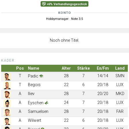
+6% Verhandlungsgeschick
KONTO
Hobbymanager · Note 3.5
Noch ohne Titel.
KADER:
Pos
Name
Alter
Stärke
En/Fm
Land
T
28
7
14/14
SMN
Padic
T
Begois
22
6
20/18
LUX
A
Iliev
28
7
20/20
MKD
A
24
7
20/18
LUX
Eyschen
A
Samuelsen
28
7
20/18
FAR
A
Wilwert
22
6
20/18
LUX