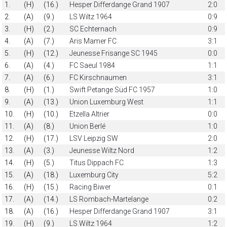
1.
(H)
(16.)
Hesper Differdange Grand 1907
2:0
2.
(A)
(9.)
LS Wiltz 1964
0:9
3.
(H)
(2.)
SC Echternach
0:9
4.
(A)
(7.)
Aris Mamer FC
3:1
5.
(H)
(12.)
Jeunesse Frisange SC 1945
0:0
6.
(A)
(4.)
FC Saeul 1984
1:1
7.
(A)
(6.)
FC Kirschnaumen
3:1
8.
(H)
(1.)
Swift Petange Süd FC 1957
1:0
9.
(A)
(13.)
Union Luxemburg West
1:1
10.
(H)
(10.)
Etzella Altrier
0:0
11.
(A)
(8.)
Union Berlé
1:0
12.
(H)
(17.)
LSV Leipzig SW
2:0
13.
(A)
(3.)
Jeunesse Wiltz Nord
1:2
14.
(H)
(5.)
Titus Dippach FC
1:3
15.
(A)
(18.)
Luxemburg City
5:2
16.
(H)
(15.)
Racing Biwer
0:1
17.
(A)
(14.)
LS Rombach-Martelange
0:2
18.
(A)
(16.)
Hesper Differdange Grand 1907
3:1
19.
(H)
(9.)
LS Wiltz 1964
1:2