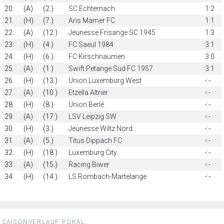
20.
(A)
(2.)
SC Echternach
1:2
21.
(H)
(7.)
Aris Mamer FC
1:1
22.
(A)
(12.)
Jeunesse Frisange SC 1945
1:3
23.
(H)
(4.)
FC Saeul 1984
3:1
24.
(H)
(6.)
FC Kirschnaumen
3:0
25.
(A)
(1.)
Swift Petange Süd FC 1957
3:1
26.
(H)
(13.)
Union Luxemburg West
-:-
27.
(A)
(10.)
Etzella Altrier
-:-
28.
(H)
(8.)
Union Berlé
-:-
29.
(A)
(17.)
LSV Leipzig SW
-:-
30.
(H)
(3.)
Jeunesse Wiltz Nord
-:-
31.
(A)
(5.)
Titus Dippach FC
-:-
32.
(H)
(18.)
Luxemburg City
-:-
33.
(A)
(15.)
Racing Biwer
-:-
34.
(H)
(14.)
LS Rombach-Martelange
-:-
SAISONVERLAUF POKAL: