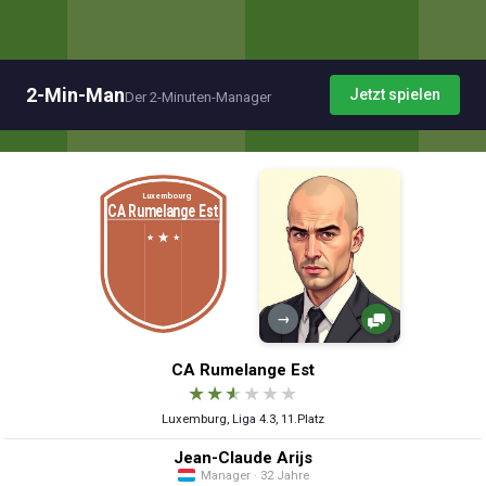
2-Min-Man
Jetzt spielen
Der 2-Minuten-Manager
→
CA Rumelange Est
★
★
★
★
★
★
Luxemburg, Liga 4.3, 11.Platz
Jean-Claude Arijs
Manager · 32 Jahre