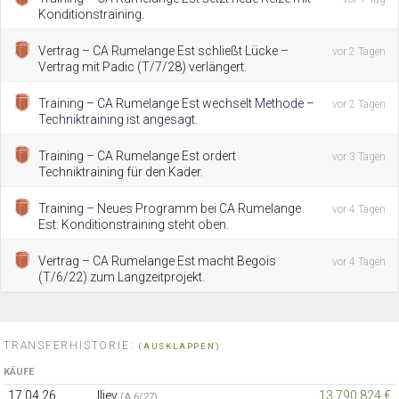
Konditionstraining.
Vertrag – CA Rumelange Est schließt Lücke –
vor 2 Tagen
Vertrag mit Padic (T/7/28) verlängert.
Training – CA Rumelange Est wechselt Methode –
vor 2 Tagen
Techniktraining ist angesagt.
Training – CA Rumelange Est ordert
vor 3 Tagen
Techniktraining für den Kader.
Training – Neues Programm bei CA Rumelange
vor 4 Tagen
Est: Konditionstraining steht oben.
Vertrag – CA Rumelange Est macht Begois
vor 4 Tagen
(T/6/22) zum Langzeitprojekt.
TRANSFERHISTORIE:
(AUSKLAPPEN)
KÄUFE
17.04.26
Iliev
13.790.824 €
(A 6/27)