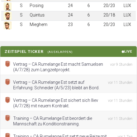
S
Posing
24
6
20/20
LUX
S
Quintus
24
6
20/18
LUX
S
Mieghem
23
6
20/20
LUX
ZEITSPIEL TICKER
LIVE
(AUSKLAPPEN)
Vertrag – CA Rumelange Est macht Samuelsen
vor 9 Stunden
(A/7/28) zum Langzeitprojekt.
Vertrag – CA Rumelange Est setzt auf
vor 11 Stunden
Erfahrung: Schneider (A/5/23) bleibt an Bord.
Vertrag – CA Rumelange Est sichert sich Iliev
vor 11 Stunden
(A/7/28) mit neuem Kontrakt.
Training – CA Rumelange Est beordert die
vor 11 Stunden
Mannschaft zu Konditionstraining.
Training – CA Rumelange Est setzt neue Reize mit
vor 1 Tag