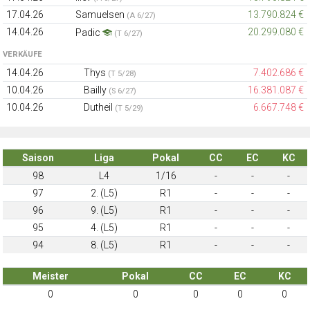
17.04.26
Samuelsen
13.790.824 €
(A 6/27)
14.04.26
20.299.080 €
Padic
(T 6/27)
VERKÄUFE
14.04.26
Thys
7.402.686 €
(T 5/28)
10.04.26
Bailly
16.381.087 €
(S 6/27)
10.04.26
Dutheil
6.667.748 €
(T 5/29)
Saison
Liga
Pokal
CC
EC
KC
98
L4
1/16
-
-
-
97
2. (L5)
R1
-
-
-
96
9. (L5)
R1
-
-
-
95
4. (L5)
R1
-
-
-
94
8. (L5)
R1
-
-
-
Meister
Pokal
CC
EC
KC
0
0
0
0
0