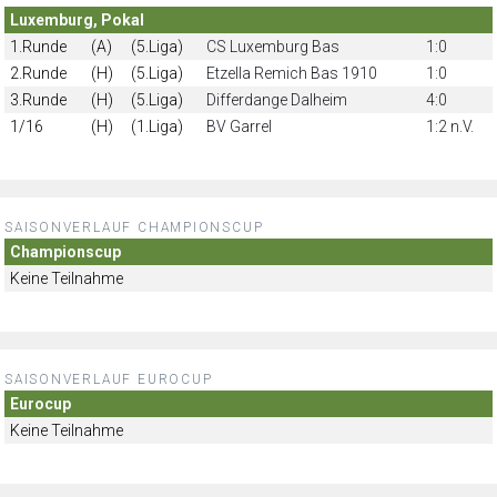
Luxemburg, Pokal
1.Runde
(A)
(5.Liga)
CS Luxemburg Bas
1:0
2.Runde
(H)
(5.Liga)
Etzella Remich Bas 1910
1:0
3.Runde
(H)
(5.Liga)
Differdange Dalheim
4:0
1/16
(H)
(1.Liga)
BV Garrel
1:2 n.V.
SAISONVERLAUF CHAMPIONSCUP
Championscup
Keine Teilnahme
SAISONVERLAUF EUROCUP
Eurocup
Keine Teilnahme