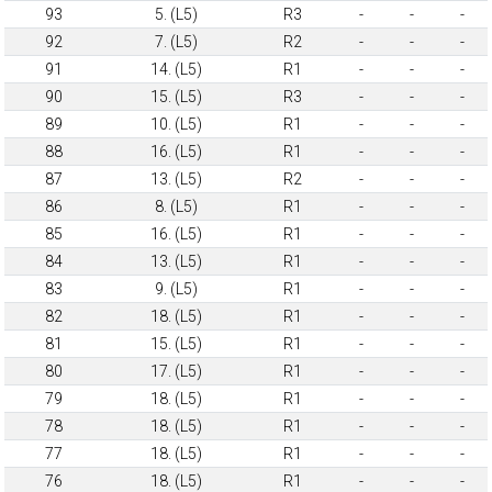
93
5. (L5)
R3
-
-
-
92
7. (L5)
R2
-
-
-
91
14. (L5)
R1
-
-
-
90
15. (L5)
R3
-
-
-
89
10. (L5)
R1
-
-
-
88
16. (L5)
R1
-
-
-
87
13. (L5)
R2
-
-
-
86
8. (L5)
R1
-
-
-
85
16. (L5)
R1
-
-
-
84
13. (L5)
R1
-
-
-
83
9. (L5)
R1
-
-
-
82
18. (L5)
R1
-
-
-
81
15. (L5)
R1
-
-
-
80
17. (L5)
R1
-
-
-
79
18. (L5)
R1
-
-
-
78
18. (L5)
R1
-
-
-
77
18. (L5)
R1
-
-
-
76
18. (L5)
R1
-
-
-