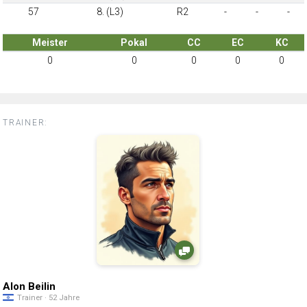
57
8. (L3)
R2
-
-
-
Meister
Pokal
CC
EC
KC
0
0
0
0
0
TRAINER:
Alon Beilin
Trainer · 52 Jahre