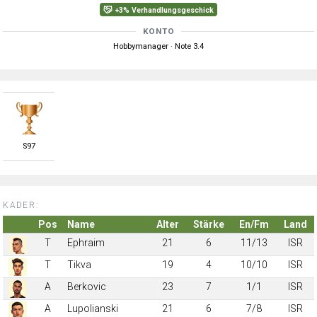
+3% Verhandlungsgeschick
KONTO
Hobbymanager · Note 3.4
S
97
KADER:
Pos
Name
Alter
Stärke
En/Fm
Land
T
Ephraim
21
6
11/13
ISR
T
Tikva
19
4
10/10
ISR
A
Berkovic
23
7
1/1
ISR
A
Lupolianski
21
6
7/8
ISR