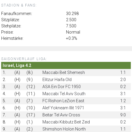
STADION & FANS:
Fanaufkommen:
30.298
Sitzplätze:
2.500
Stehplätze:
7.500
Preise:
Normal
Heimstärke:
+0.3%
SAISONVERLAUF LIGA:
Israel, Liga 4.2
1.
(A)
(8.)
Maccabi Beit Shemesh
1:1
2.
(H)
(9.)
Elitzur Haifa Old
2:0
3.
(A)
(12.)
ASA Ein Dor FC 1950
0:2
4.
(H)
(11.)
Maccabi Tel Aviv South
3:1
5.
(A)
(7.)
FC Rishon LeZion East
1:2
6.
(H)
(10.)
Alef Yokneam Illit 1971
3:1
7.
(A)
(17.)
Beitar Tel Aviv Cross
9:0
8.
(H)
(1.)
Maccabi Kibbutz Beit Zeid
0:2
9.
(A)
(2.)
Shimshon Holon North
1:1