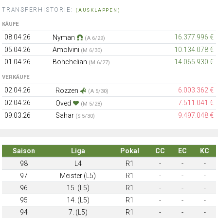
TRANSFERHISTORIE:
(AUSKLAPPEN)
KÄUFE
08.04.26
16.377.996 €
Nyman
(A 6/29)
05.04.26
Amolvini
10.134.078 €
(M 6/30)
01.04.26
Bohchelian
14.065.930 €
(M 6/27)
VERKÄUFE
02.04.26
6.003.362 €
Rozzen
(A 5/30)
02.04.26
7.511.041 €
Oved
(M 5/28)
09.03.26
Sahar
9.497.048 €
(S 5/30)
Saison
Liga
Pokal
CC
EC
KC
98
L4
R1
-
-
-
97
Meister (L5)
R1
-
-
-
96
15. (L5)
R1
-
-
-
95
14. (L5)
R1
-
-
-
94
7. (L5)
R1
-
-
-