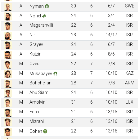
A
30
6
6/7
SWE
Nyman
A
24
6
3/4
ISR
Noriel
A
Magarshvilli
22
6
2/4
ISR
A
Nir
23
6
14/17
ISR
A
Grayev
24
6
6/7
ISR
A
Katzir
24
6
8/6
ISR
M
Oved
22
7
7/8
ISR
M
28
7
10/10
KAZ
Musabayev
M
Bohchelian
28
7
7/8
ARM
M
Abu Siam
24
6
10/10
ISR
M
Amolvini
31
6
10/10
LUX
M
Edrei
21
6
13/15
ISR
M
Mizrahi
21
6
13/16
ISR
M
22
6
13/16
ISR
Cohen