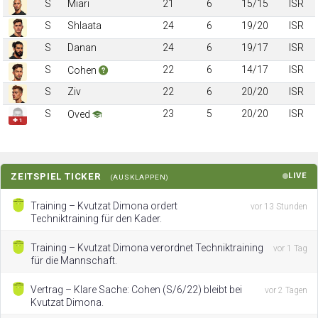
S
Miari
21
6
15/15
ISR
S
Shlaata
24
6
19/20
ISR
S
Danan
24
6
19/17
ISR
S
22
6
14/17
ISR
Cohen
S
Ziv
22
6
20/20
ISR
S
23
5
20/20
ISR
Oved
✚ 1
ZEITSPIEL TICKER
LIVE
(AUSKLAPPEN)
Training – Kvutzat Dimona ordert
vor 13 Stunden
Techniktraining für den Kader.
Training – Kvutzat Dimona verordnet Techniktraining
vor 1 Tag
für die Mannschaft.
Vertrag – Klare Sache: Cohen (S/6/22) bleibt bei
vor 2 Tagen
Kvutzat Dimona.