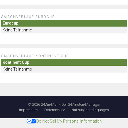
SAISONVERLAUF EUROCUP
Eurocup
Keine Teilnahme
SAISONVERLAUF KONTINENT CUP
Kontinent Cup
Keine Teilnahme
© 2026 2-Min-Man - Der 2-Minuten-Manager
Impressum
Datenschutz
Nutzungsbedingungen
Do Not Sell My Personal Information