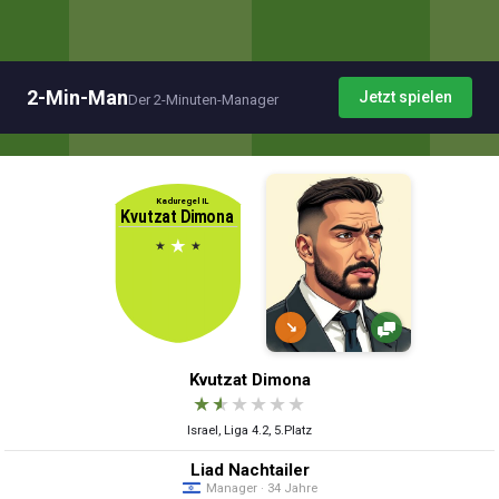
2-Min-Man
Jetzt spielen
Der 2-Minuten-Manager
↘
Kvutzat Dimona
★
★
★
★
★
★
Israel, Liga 4.2, 5.Platz
Liad Nachtailer
Manager · 34 Jahre