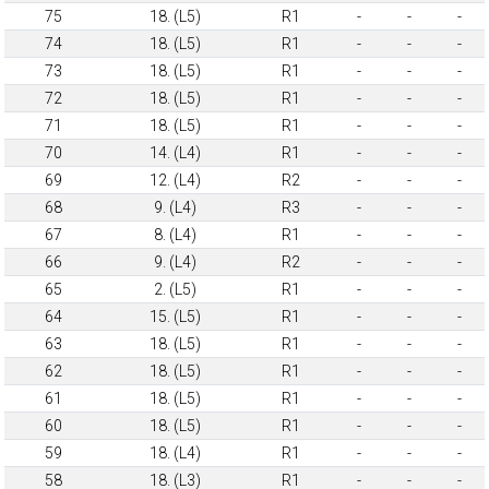
75
18. (L5)
R1
-
-
-
74
18. (L5)
R1
-
-
-
73
18. (L5)
R1
-
-
-
72
18. (L5)
R1
-
-
-
71
18. (L5)
R1
-
-
-
70
14. (L4)
R1
-
-
-
69
12. (L4)
R2
-
-
-
68
9. (L4)
R3
-
-
-
67
8. (L4)
R1
-
-
-
66
9. (L4)
R2
-
-
-
65
2. (L5)
R1
-
-
-
64
15. (L5)
R1
-
-
-
63
18. (L5)
R1
-
-
-
62
18. (L5)
R1
-
-
-
61
18. (L5)
R1
-
-
-
60
18. (L5)
R1
-
-
-
59
18. (L4)
R1
-
-
-
58
18. (L3)
R1
-
-
-