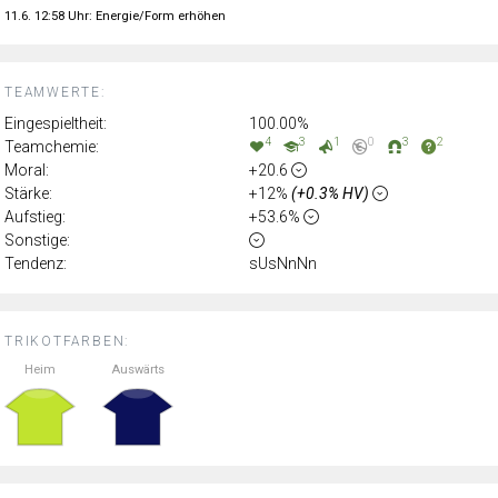
11.6. 12:58 Uhr: Energie/Form erhöhen
TEAMWERTE:
Eingespieltheit:
100.00%
4
3
1
0
3
2
Teamchemie:
Moral:
+20.6
Stärke:
+12%
(+0.3% HV)
Aufstieg:
+53.6%
Sonstige:
Tendenz:
sUsNnNn
TRIKOTFARBEN:
Heim
Auswärts