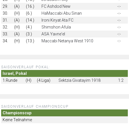
29.
(A)
(16.)
FC Ashdod New
-:-
30.
(H)
(6.)
HaMaccabi Abu Sinan
-:-
31.
(A)
(14.)
Ironi Kiryat Ata FC
-:-
32.
(H)
(4.)
Shimshon Afula
-:-
33.
(A)
(3.)
ASA Yavne'el
-:-
34.
(H)
(13.)
Maccabi Netanya West 1910
-:-
SAISONVERLAUF POKAL:
Israel, Pokal
1.Runde
(H)
(4.Liga)
Sektzia Givatayim 1918
1:2
SAISONVERLAUF CHAMPIONSCUP
Championscup
Keine Teilnahme