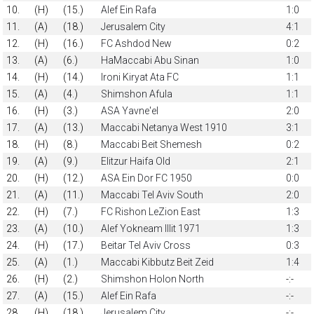
10.
(H)
(15.)
Alef Ein Rafa
1:0
11.
(A)
(18.)
Jerusalem City
4:1
12.
(H)
(16.)
FC Ashdod New
0:2
13.
(A)
(6.)
HaMaccabi Abu Sinan
1:0
14.
(H)
(14.)
Ironi Kiryat Ata FC
1:1
15.
(A)
(4.)
Shimshon Afula
1:1
16.
(H)
(3.)
ASA Yavne'el
2:0
17.
(A)
(13.)
Maccabi Netanya West 1910
3:1
18.
(H)
(8.)
Maccabi Beit Shemesh
0:2
19.
(A)
(9.)
Elitzur Haifa Old
2:1
20.
(H)
(12.)
ASA Ein Dor FC 1950
0:0
21.
(A)
(11.)
Maccabi Tel Aviv South
2:0
22.
(H)
(7.)
FC Rishon LeZion East
1:3
23.
(A)
(10.)
Alef Yokneam Illit 1971
1:3
24.
(H)
(17.)
Beitar Tel Aviv Cross
0:3
25.
(A)
(1.)
Maccabi Kibbutz Beit Zeid
1:4
26.
(H)
(2.)
Shimshon Holon North
-:-
27.
(A)
(15.)
Alef Ein Rafa
-:-
28.
(H)
(18.)
Jerusalem City
-:-