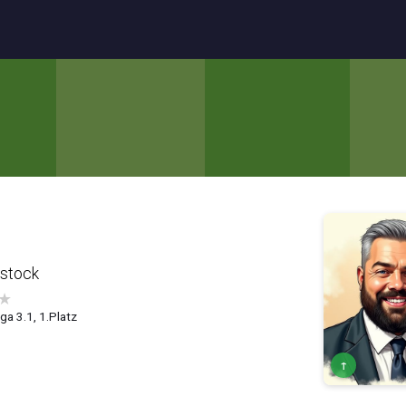
stock
★
ga 3.1, 1.Platz
↑