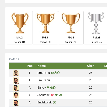
M-L2
M-L3
M-L4
Pokal
S
aison
84
S
aison
83
S
aison
79
S
aison
75
KADER:
Pos
Name
Alter
S
T
Emurlahu
25
T
Emurlahu
25
A
Zajkov
25
3
A
Josufoski
25
A
Endekovski
25