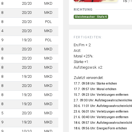
15
(11
8
20/20
MKD
RICHTUNG
8
20/20
MKD
Gleichmacher · Stufe 4
8
20/20
POL
4
20/20
MKD
FERTIGKEITEN:
9
19/20
POL
En/Fm + 2:
8
20/20
MKD
Arzt:
Moral +25%:
8
20/20
MKD
Stärke +1:
Aufstiegswsk. x2:
8
20/20
MKD
8
19/20
MKD
Zuletzt verwendet:
17.7. 09:58 Uhr: Stärke erhöhen
8
20/20
MKD
17.7. 09:57 Uhr: Moral erhöhen
8
19/20
MKD
15.7. 09:23 Uhr: Verletzungen entfernen
2.7. 09:30 Uhr: Aufstiegswahrscheinlichke
8
19/20
MKD
30.6. 11:01 Uhr: Aufstiegswahrscheinlich
23.6. 06:01 Uhr: Verletzungen entfernen
5
20/20
MKD
21.6. 00:40 Uhr: Verletzungen entfernen
9
19/20
MKD
18.6. 09:57 Uhr: Aufstiegswahrscheinlich
18.6. 09:56 Uhr: Energie/Form erhöhen
9
10/10
MKD