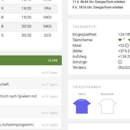
11.6. 06:44 Uhr: Energie/Form erhöhen
9.6. 18:16 Uhr: Energie/Form erhöhen
9
19/20
FRA
8
19/20
MKD
8
20/20
MKD
TEAMWERTE:
Eingespieltheit:
124.1
5
20/20
SCO
14
Teamchemie:
Moral:
+52
Stärke:
+37%
(
Aufstieg:
+134.
LIVE
Sonstige:
Tendenz:
SNsSs
vor 3 Tagen
chaft.
vor 5 Tagen
TRIKOTFARBEN:
Heim
Auswärts
irsch nach Spielern mit
vor 6 Tagen
vor 6 Tagen
rtes Aufwärmprogramm.
vor 6 Tagen