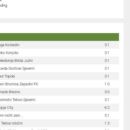
edrig
oga Kostadin
3:1
leks Konjsko
3:1
kedonija Bitola Južni
3:1
beda Gostivar Sjeverni
3:1
hor Topola
3:1
hor Strumica Zapadni FK
1:0
rnado Brezno
3:0
komotiv Tetovo Sjeverni
3:1
opje City
6:2
nn nicht sein...
5:1
 Tetovo Istočni
1:3