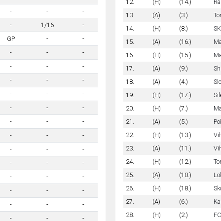
12.
(H)
(14.)
Ra
-
-
-
13.
(A)
(3.)
To
-
1/16
-
14.
(H)
(8.)
SK
GP
-
-
15.
(A)
(16.)
Ma
-
-
-
16.
(H)
(15.)
Ma
-
-
-
17.
(A)
(9.)
Sh
-
-
-
18.
(A)
(4.)
Sl
-
-
-
19.
(H)
(17.)
Si
-
-
-
20.
(H)
(7.)
Ma
21.
(A)
(5.)
Po
-
-
-
22.
(H)
(13.)
Vi
-
-
-
23.
(A)
(11.)
Vi
-
-
-
24.
(H)
(12.)
To
-
-
-
25.
(A)
(10.)
Lo
-
-
-
26.
(H)
(18.)
Sk
-
-
-
27.
(A)
(6.)
Ka
-
-
-
28.
(H)
(2.)
FC
-
-
-