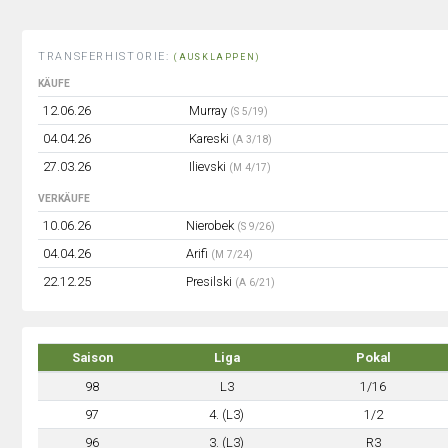
TRANSFERHISTORIE:
(AUSKLAPPEN)
KÄUFE
12.06.26
Murray
(S 5/19)
04.04.26
Kareski
(A 3/18)
27.03.26
Ilievski
(M 4/17)
VERKÄUFE
10.06.26
Nierobek
(S 9/26)
04.04.26
Arifi
(M 7/24)
22.12.25
Presilski
(A 6/21)
Saison
Liga
Pokal
98
L3
1/16
97
4. (L3)
1/2
96
3. (L3)
R3