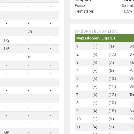
Preise:
Sehr ni
-
-
-
Heimstärke:
+6.5%
-
-
-
-
-
-
SAISONVERLAUF LIGA:
-
1/8
-
Mazedonien, Liga 3.1
1/2
-
-
1.
(H)
(4.)
Sl
1/8
-
-
2.
(A)
(17.)
Si
-
R3
-
3.
(A)
(7.)
Ma
-
-
-
4.
(H)
(5.)
Po
-
-
-
5.
(A)
(13.)
Vi
-
-
-
6.
(H)
(11.)
Vi
-
-
-
7.
(A)
(12.)
To
-
-
-
8.
(H)
(10.)
Lo
-
-
-
9.
(A)
(18.)
Sk
-
-
-
10.
(H)
(6.)
Ka
-
-
-
11.
(A)
(2.)
FC
GP
-
-