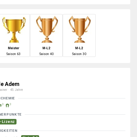
Meister
M-L2
M-L2
S
aison
63
S
aison
40
S
aison
30
le Adem
ainer · 45 Jahre
MCHEMIE
3
3
NERPUNKTE
-Lizenz
IGKEITEN