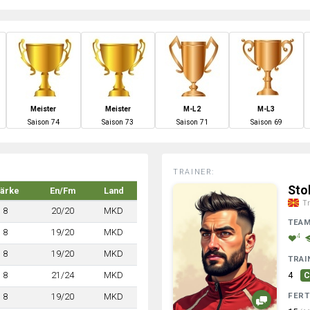
Meister
Meister
M-L2
M-L3
S
aison
74
S
aison
73
S
aison
71
S
aison
69
TRAINER:
Sto
tärke
En/Fm
Land
Tr
8
20/20
MKD
TEA
8
19/20
MKD
4
8
19/20
MKD
TRAI
8
21/24
MKD
4
C
FERT
8
19/20
MKD