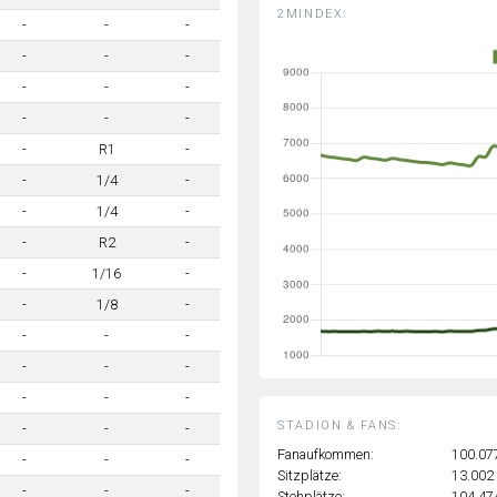
2MINDEX:
-
-
-
-
-
-
-
-
-
-
-
-
-
R1
-
-
1/4
-
-
1/4
-
-
R2
-
-
1/16
-
-
1/8
-
-
-
-
-
-
-
-
-
-
STADION & FANS:
-
-
-
Fanaufkommen:
100.07
-
-
-
Sitzplätze:
13.002
-
-
-
Stehplätze:
104.47