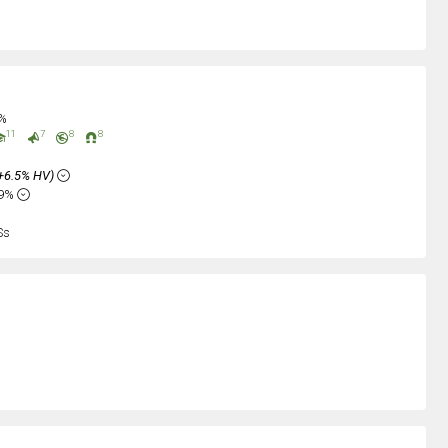
8%
11
7
8
8
+6.5% HV)
29%
Ss