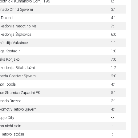
botnički Kumanovo Gornji 196
0:1
rnado Ohrid Sjeverni
3:1
 Dolenci
4:1
kedonija Negotino Mali
7:1
kedonija Šipkovica
6:0
këndija Vaksince
1:1
oga Kostadin
1:0
leks Konjsko
7:0
kedonija Bitola Južni
1:2
beda Gostivar Sjeverni
2:0
hor Topola
4:1
hor Strumica Zapadni FK
5:1
rnado Brezno
3:1
komotiv Tetovo Sjeverni
4:1
opje City
-:-
nn nicht sein...
-:-
 Tetovo Istočni
-:-