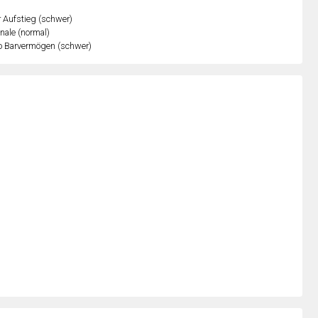
r Aufstieg (schwer)
inale (normal)
o Barvermögen (schwer)