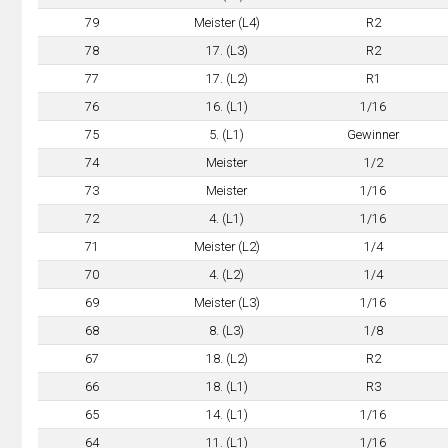
79
Meister (L4)
R2
78
17. (L3)
R2
77
17. (L2)
R1
76
16. (L1)
1/16
75
5. (L1)
Gewinner
74
Meister
1/2
73
Meister
1/16
72
4. (L1)
1/16
71
Meister (L2)
1/4
70
4. (L2)
1/4
69
Meister (L3)
1/16
68
8. (L3)
1/8
67
18. (L2)
R2
66
18. (L1)
R3
65
14. (L1)
1/16
64
11. (L1)
1/16