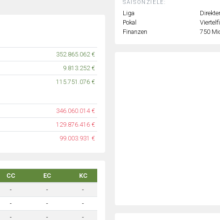
SAISONZIELE:
Liga
Direkte
Pokal
Viertelf
Finanzen
750 Mi
352.865.062 €
9.813.252 €
115.751.076 €
346.060.014 €
129.876.416 €
99.003.931 €
CC
EC
KC
-
-
-
-
-
-
-
-
-