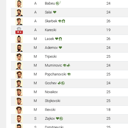
2
A
Babeu
24
A
Salai
24
A
Skarbek
26
A
Kareski
19
✚ 4
M
Lasek
26
M
Ademov
24
M
Trpeski
25
M
Muminovic
24
M
Popchanovski
25
M
Goshev
24
M
Novakov
25
M
Stojkovski
25
M
Ilievski
18
S
Zajkov
25
S
Dimitrievski
25