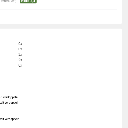
Note 3,4
 verbraucht)
0x
0x
2x
2x
0x
it verdoppeln
keit verdoppeln
keit verdoppeln