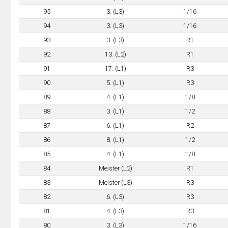
95
3. (L3)
1/16
94
3. (L3)
1/16
93
3. (L3)
R1
92
13. (L2)
R1
91
17. (L1)
R3
90
5. (L1)
R3
89
4. (L1)
1/8
88
3. (L1)
1/2
87
6. (L1)
R2
86
8. (L1)
1/2
85
4. (L1)
1/8
84
Meister (L2)
R1
83
Meister (L3)
R3
82
6. (L3)
R3
81
4. (L3)
R3
80
3. (L3)
1/16