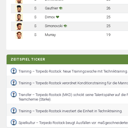
S
Gauthier
26
S
Dimov
25
S
Simonovski
25
S
Murray
19
ZEITSPIEL TICKER
Training – Torpedo Rostock: Neue Trainingswoche mit Techniktraining.
Training – Torpedo Rostock verordnet Konditionstraining für die Manns
Transfer – Torpedo Rostock (MKD) schickt seine Talentspäher auf die P
Teamchemie (Stärke).
Training – Torpedo Rostock investiert die Einheit in Techniktraining.
Spielkultur – Torpedo Rostock beugt Ausfällen vor: maßgeschneide