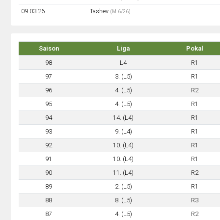
09.03.26
Tashev
(M 6/26)
Saison
Liga
Pokal
98
L4
R1
97
3. (L5)
R1
96
4. (L5)
R2
95
4. (L5)
R1
94
14. (L4)
R1
93
9. (L4)
R1
92
10. (L4)
R1
91
10. (L4)
R1
90
11. (L4)
R2
89
2. (L5)
R1
88
8. (L5)
R3
87
4. (L5)
R2