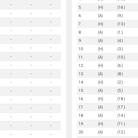
-
-
-
5.
(H)
(16.)
-
-
-
6.
(A)
(9.)
-
-
-
7.
(H)
(13.)
-
-
-
8.
(A)
(1.)
-
-
-
9.
(A)
(4.)
-
-
-
10.
(H)
(3.)
-
-
-
11.
(A)
(10.)
-
-
-
12.
(H)
(6.)
13.
(A)
(8.)
-
-
-
14.
(H)
(2.)
-
-
-
15.
(A)
(5.)
-
-
-
16.
(H)
(18.)
-
-
-
17.
(A)
(17.)
-
-
-
18.
(A)
(14.)
-
-
-
19.
(H)
(11.)
-
-
-
20.
(A)
(12.)
-
-
-