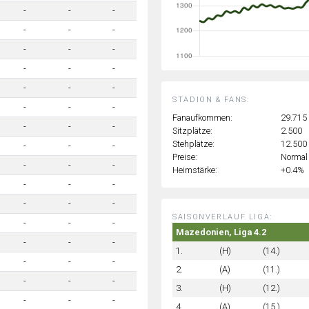
-
-
-
-
-
-
-
-
-
-
-
-
-
-
-
STADION & FANS:
-
-
-
Fanaufkommen:
29.715
-
-
-
Sitzplätze:
2.500
Stehplätze:
12.500
-
-
-
Preise:
Normal
-
-
-
Heimstärke:
+0.4%
-
-
-
-
-
-
SAISONVERLAUF LIGA:
-
-
-
Mazedonien, Liga 4.2
-
-
-
1.
(H)
(14.)
-
-
-
2.
(A)
(11.)
-
-
-
3.
(H)
(12.)
-
-
-
4.
(A)
(15.)