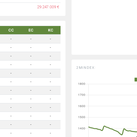
29.247.009 €
CC
EC
KC
-
-
-
-
-
-
-
-
-
-
-
-
2MINDEX:
-
-
-
-
-
-
-
-
-
-
-
-
-
-
-
-
-
-
-
-
-
-
-
-