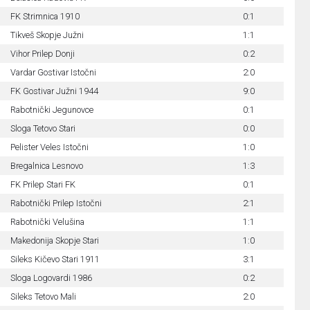
FK Strimnica 1910
0:1
Tikveš Skopje Južni
1:1
Vihor Prilep Donji
0:2
Vardar Gostivar Istočni
2:0
FK Gostivar Južni 1944
9:0
Rabotnički Jegunovce
0:1
Sloga Tetovo Stari
0:0
Pelister Veles Istočni
1:0
Bregalnica Lesnovo
1:3
FK Prilep Stari FK
0:1
Rabotnički Prilep Istočni
2:1
Rabotnički Velušina
1:1
Makedonija Skopje Stari
1:0
Sileks Kičevo Stari 1911
3:1
Sloga Logovardi 1986
0:2
Sileks Tetovo Mali
2:0