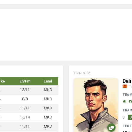
TRAINER:
Dal
rke
En/Fm
Land
Tr
6
13/11
MKD
TEA
4
8/8
MKD
6
11/11
MKD
TRAI
6
15/14
MKD
3
D
FERT
6
11/11
MKD