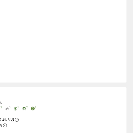
0%
3
0
1
2
3
0.4% HV)
2%