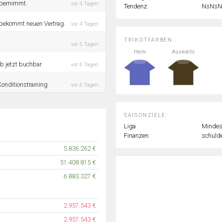
übernimmt.
vor 4 Tagen
Tendenz:
NsNsN
 bekommt neuen Vertrag.
vor 4 Tagen
TRIKOTFARBEN:
vor 5 Tagen
Heim
Auswärts
b jetzt buchbar.
vor 6 Tagen
onditionstraining.
vor 6 Tagen
SAISONZIELE:
Liga
Mindest
Finanzen
schulde
5.836.262 €
51.408.815 €
6.883.327 €
2.957.543 €
2.957.543 €