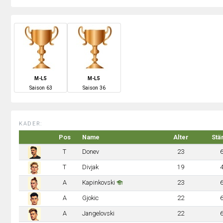
M-L5
M-L5
S
aison
63
S
aison
36
KADER:
Pos
Name
Alter
Stä
T
Donev
23
T
Divjak
19
A
Kapinkovski
23
A
Gjokic
22
A
Jangelovski
22