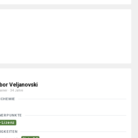
ibor Veljanovski
ainer · 34 Jahre
MCHEMIE
NERPUNKTE
-Lizenz
IGKEITEN