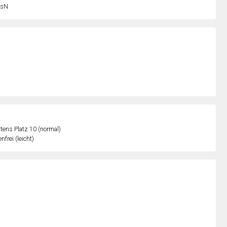
sN
ens Platz 10 (normal)
nfrei (leicht)