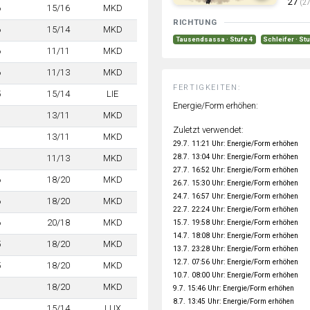
27
(27
6
15/16
MKD
RICHTUNG
6
15/14
MKD
Tausendsassa · Stufe 4
Schleifer · St
6
11/11
MKD
6
11/13
MKD
FERTIGKEITEN:
5
15/14
LIE
Energie/Form erhöhen:
7
13/11
MKD
Zuletzt verwendet:
7
13/11
MKD
29.7. 11:21 Uhr: Energie/Form erhöhen
28.7. 13:04 Uhr: Energie/Form erhöhen
7
11/13
MKD
27.7. 16:52 Uhr: Energie/Form erhöhen
6
18/20
MKD
26.7. 15:30 Uhr: Energie/Form erhöhen
24.7. 16:57 Uhr: Energie/Form erhöhen
6
18/20
MKD
22.7. 22:24 Uhr: Energie/Form erhöhen
6
20/18
MKD
15.7. 19:58 Uhr: Energie/Form erhöhen
14.7. 18:08 Uhr: Energie/Form erhöhen
5
18/20
MKD
13.7. 23:28 Uhr: Energie/Form erhöhen
12.7. 07:56 Uhr: Energie/Form erhöhen
5
18/20
MKD
10.7. 08:00 Uhr: Energie/Form erhöhen
7
18/20
MKD
9.7. 15:46 Uhr: Energie/Form erhöhen
8.7. 13:45 Uhr: Energie/Form erhöhen
7
15/14
LUX