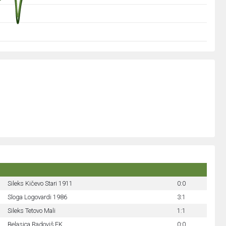
Sileks Kičevo Stari 1911
0:0
Sloga Logovardi 1986
3:1
Sileks Tetovo Mali
1:1
Belasica Radoviš FK
0:0