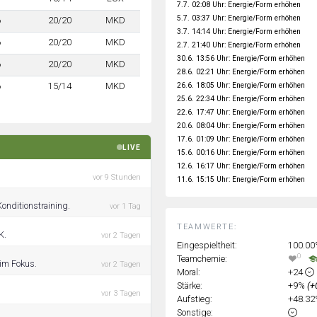
7.7. 02:08 Uhr: Energie/Form erhöhen
5.7. 03:37 Uhr: Energie/Form erhöhen
6
20/20
MKD
3.7. 14:14 Uhr: Energie/Form erhöhen
6
20/20
MKD
2.7. 21:40 Uhr: Energie/Form erhöhen
30.6. 13:56 Uhr: Energie/Form erhöhen
6
20/20
MKD
28.6. 02:21 Uhr: Energie/Form erhöhen
26.6. 18:05 Uhr: Energie/Form erhöhen
6
15/14
MKD
25.6. 22:34 Uhr: Energie/Form erhöhen
22.6. 17:47 Uhr: Energie/Form erhöhen
20.6. 08:04 Uhr: Energie/Form erhöhen
17.6. 01:09 Uhr: Energie/Form erhöhen
LIVE
15.6. 00:16 Uhr: Energie/Form erhöhen
12.6. 16:17 Uhr: Energie/Form erhöhen
vor 9 Stunden
11.6. 15:15 Uhr: Energie/Form erhöhen
onditionstraining.
vor 1 Tag
TEAMWERTE:
K.
vor 2 Tagen
Eingespieltheit:
100.0
0
Teamchemie:
 im Fokus.
vor 2 Tagen
Moral:
+24
Stärke:
+9%
(+
vor 3 Tagen
Aufstieg:
+48.3
Sonstige: