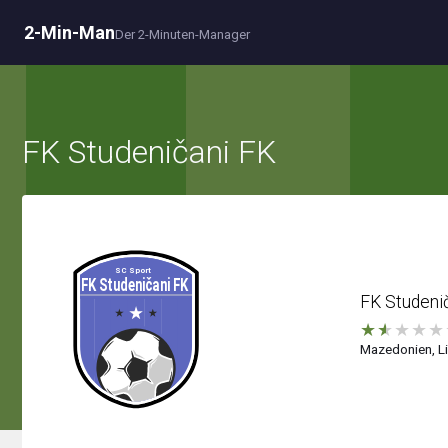
2-Min-Man
Der 2-Minuten-Manager
FK Studeničani FK
FK Studeni
★
★
★
★
★
Mazedonien, Li