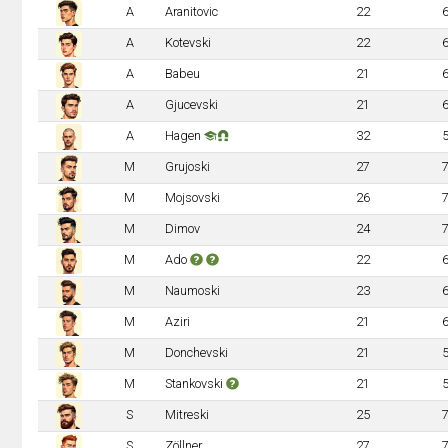
A
Aranitovic
22
A
Kotevski
22
A
Babeu
21
A
Gjucevski
21
A
Hagen
32
M
Grujoski
27
M
Mojsovski
26
M
Dimov
24
M
Ado
22
M
Naumoski
23
M
Aziri
21
M
Donchevski
21
M
Stankovski
21
S
Mitreski
25
S
Zöllner
27