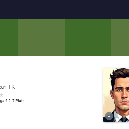
čani FK
★
ga 4.2, 7.Platz
→