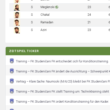
S
Meglenski
23
S
Chakal
24
S
Ramadan
21
S
Aziri
23
ZEITSPIEL TICKER
Training – FK Studeničani FK entscheidet sich für Konditionstraining.
Training – FK Studeničani FK ändert die Ausrichtung – Schwerpunkt K
Vertrag – Klare Sache: Naumoski (M/6/23) bleibt bei FK Studeničani F
Training – FK Studeničani FK stellt Training um: Techniktraining steht
Training – FK Studeničani FK ordert Konditionstraining für den Kader.