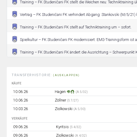
Training – FK Studeničani FK stellt die Weichen neu: Techniktraining 
Vertrag – FK Studeničani FK verhindert Abgang: Stankovski (M/5/21)
Training – FK Studeničani FK stellt auf Techniktraining um – sofort.
Spielkultur – FK Studeničani FK modernisiert: EMS-Trainingsform ist a
Training – FK Studeničani FK ändert die Ausrichtung – Schwerpunkt K
TRANSFERHISTORIE:
(AUSKLAPPEN)
KÄUFE
10.06.26
Hagen
(A 5/32)
10.06.26
Zöllner
(S 7/27)
10.03.26
Ziolkowski
(A 5/30)
VERKÄUFE
09.06.26
Kyritsis
(S 4/32)
09.06.26
Ziolkowski
(A 4/32)