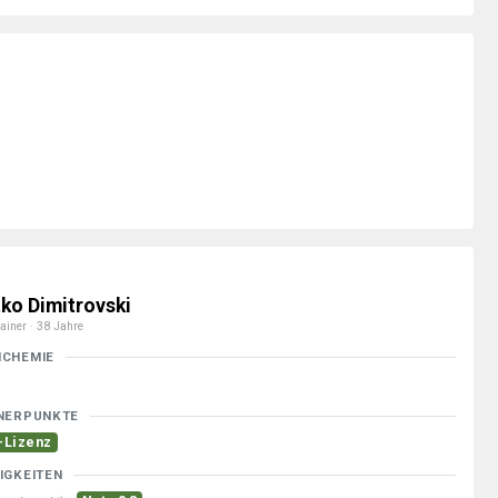
tko Dimitrovski
ainer · 38 Jahre
MCHEMIE
NERPUNKTE
-Lizenz
IGKEITEN