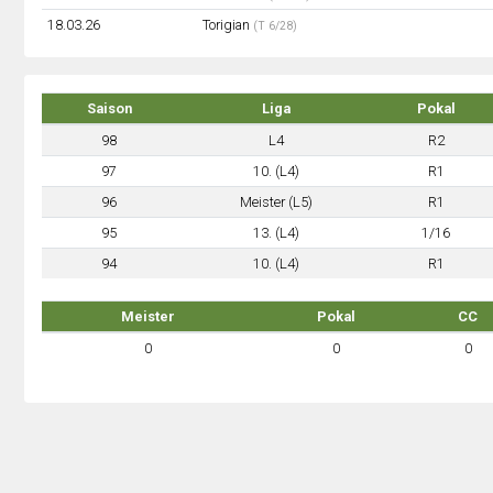
18.03.26
Torigian
(T 6/28)
Saison
Liga
Pokal
98
L4
R2
97
10. (L4)
R1
96
Meister (L5)
R1
95
13. (L4)
1/16
94
10. (L4)
R1
Meister
Pokal
CC
0
0
0