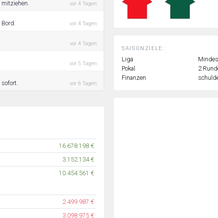
 mitziehen.
vor 4 Tagen
 Bord.
vor 4 Tagen
vor 4 Tagen
SAISONZIELE:
Liga
Mindest
vor 5 Tagen
Pokal
2.Rund
Finanzen
schulde
sofort.
vor 6 Tagen
16.678.198 €
3.152.134 €
10.454.561 €
2.499.987 €
3.098.975 €