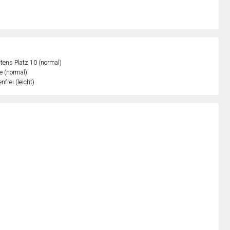
ens Platz 10 (normal)
e (normal)
nfrei (leicht)