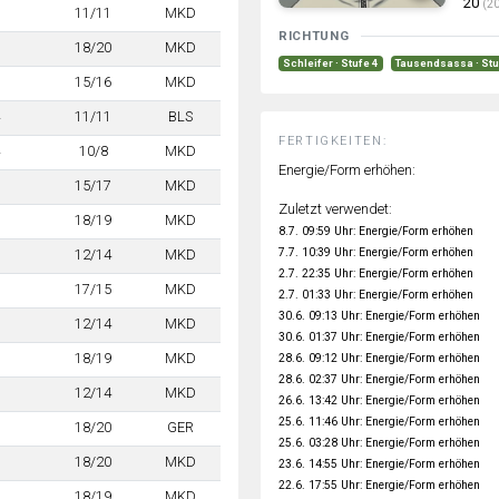
20
(20
11/11
MKD
RICHTUNG
18/20
MKD
Schleifer · Stufe 4
Tausendsassa · Stu
15/16
MKD
11/11
BLS
FERTIGKEITEN:
10/8
MKD
Energie/Form erhöhen:
15/17
MKD
Zuletzt verwendet:
18/19
MKD
8.7. 09:59 Uhr: Energie/Form erhöhen
7.7. 10:39 Uhr: Energie/Form erhöhen
12/14
MKD
2.7. 22:35 Uhr: Energie/Form erhöhen
17/15
MKD
2.7. 01:33 Uhr: Energie/Form erhöhen
30.6. 09:13 Uhr: Energie/Form erhöhen
12/14
MKD
30.6. 01:37 Uhr: Energie/Form erhöhen
18/19
MKD
28.6. 09:12 Uhr: Energie/Form erhöhen
28.6. 02:37 Uhr: Energie/Form erhöhen
12/14
MKD
26.6. 13:42 Uhr: Energie/Form erhöhen
25.6. 11:46 Uhr: Energie/Form erhöhen
18/20
GER
25.6. 03:28 Uhr: Energie/Form erhöhen
18/20
MKD
23.6. 14:55 Uhr: Energie/Form erhöhen
22.6. 17:55 Uhr: Energie/Form erhöhen
18/19
MKD