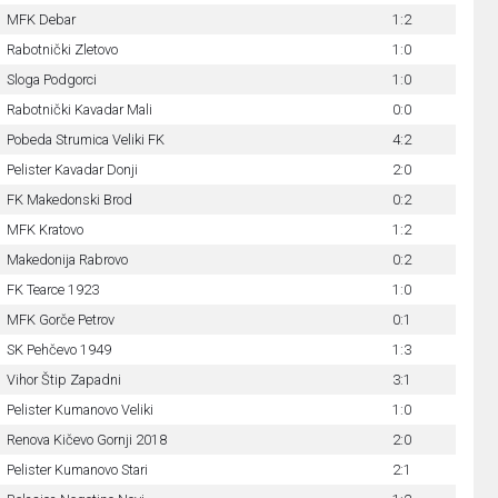
MFK Debar
1:2
Rabotnički Zletovo
1:0
Sloga Podgorci
1:0
Rabotnički Kavadar Mali
0:0
Pobeda Strumica Veliki FK
4:2
Pelister Kavadar Donji
2:0
FK Makedonski Brod
0:2
MFK Kratovo
1:2
Makedonija Rabrovo
0:2
FK Tearce 1923
1:0
MFK Gorče Petrov
0:1
SK Pehčevo 1949
1:3
Vihor Štip Zapadni
3:1
Pelister Kumanovo Veliki
1:0
Renova Kičevo Gornji 2018
2:0
Pelister Kumanovo Stari
2:1