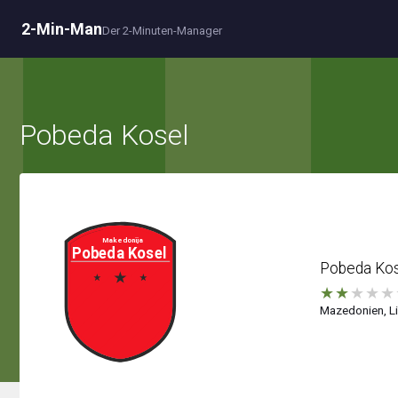
2-Min-Man
Der 2-Minuten-Manager
Pobeda Kosel
Pobeda Ko
★
★
★
★
★
Mazedonien, Li