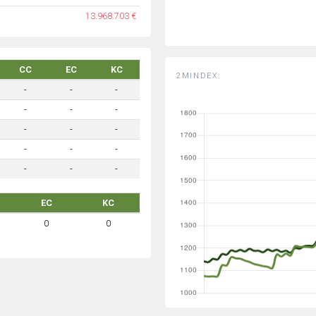
13.968.703 €
CC
EC
KC
2MINDEX:
-
-
-
-
-
-
-
-
-
-
-
-
-
-
-
EC
KC
0
0