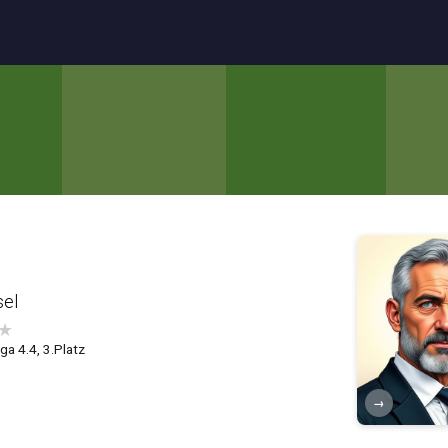
sel
★
ga 4.4, 3.Platz
→