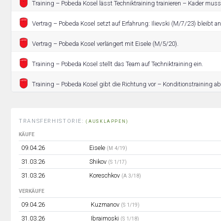
Training – Pobeda Kosel lässt Techniktraining trainieren – Kader muss
Vertrag – Pobeda Kosel setzt auf Erfahrung: Ilievski (M/7/23) bleibt an
Vertrag – Pobeda Kosel verlängert mit Eisele (M/5/20).
Training – Pobeda Kosel stellt das Team auf Techniktraining ein.
Training – Pobeda Kosel gibt die Richtung vor – Konditionstraining ab 
TRANSFERHISTORIE:
(AUSKLAPPEN)
KÄUFE
09.04.26
Eisele
(M 4/19)
31.03.26
Shikov
(S 1/17)
31.03.26
Koreschkov
(A 3/18)
VERKÄUFE
09.04.26
Kuzmanov
(S 1/19)
31.03.26
Ibraimoski
(S 1/18)