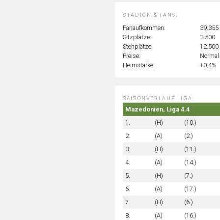
STADION & FANS:
Fanaufkommen:
39.355
Sitzplätze:
2.500
Stehplätze:
12.500
Preise:
Normal
Heimstärke:
+0.4%
SAISONVERLAUF LIGA:
Mazedonien, Liga 4.4
1.
(H)
(10.)
2.
(A)
(2.)
3.
(H)
(11.)
4.
(A)
(14.)
5.
(H)
(7.)
6.
(A)
(17.)
7.
(H)
(6.)
8.
(A)
(16.)