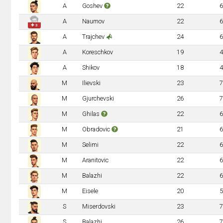
A
Goshev
22
6
A
Naumov
22
6
✚ 3
A
Trajchev
24
6
A
Koreschkov
19
4
A
Shikov
18
4
M
Ilievski
23
7
M
Gjurchevski
26
7
M
Ghilas
22
6
M
Obradovic
21
6
M
Selimi
22
6
M
Aranitovic
22
6
M
Balazhi
22
6
M
Eisele
20
5
S
Miserdovski
23
7
S
Balazhi
26
7