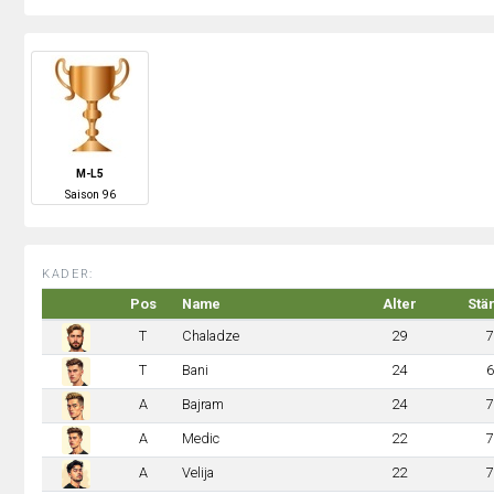
M-L5
S
aison
96
KADER:
Pos
Name
Alter
Stä
T
Chaladze
29
7
T
Bani
24
6
A
Bajram
24
7
A
Medic
22
7
A
Velija
22
7