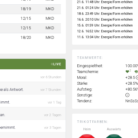
21.6. 11:48 Uhr: Energie/Form erhöhen
21.6. 01:24 Uhr: Energie/Form erhöhen
18/19
MKD
18.6. 23:49 Uhr: Energie/Form erhöhen
12/15
MKD
16.6. 20:10 Uhr: Energie/Form erhöhen
15.6. 01:59 Uhr: Energie/Form erhöhen
12/15
MKD
12.6. 16:52 Uhr: Energie/Form erhöhen
11.6. 13:04 Uhr: Energie/Form erhöhen
18/20
MKD
TEAMWERTE:
LIVE
Eingespieltheit:
100.0
2
Teamchemie:
Moral:
+28.5
vor 6 Stunden
Stärke:
+28.5
Aufstieg:
+80.5
e als Antwort.
vor 7 Stunden
Sonstige:
Tendenz:
NnSsS
nimmt.
vor 1 Tag
lan.
vor 2 Tagen
TRIKOTFARBEN:
übernimmt.
vor 3 Tagen
Heim
Auswärts