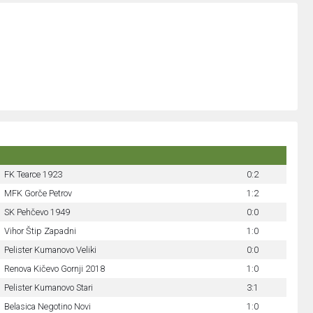
FK Tearce 1923
0:2
MFK Gorče Petrov
1:2
SK Pehčevo 1949
0:0
Vihor Štip Zapadni
1:0
Pelister Kumanovo Veliki
0:0
Renova Kičevo Gornji 2018
1:0
Pelister Kumanovo Stari
3:1
Belasica Negotino Novi
1:0