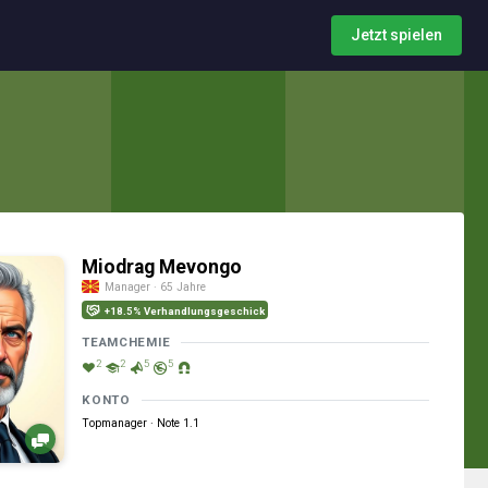
Jetzt spielen
Miodrag Mevongo
Manager · 65 Jahre
+18.5% Verhandlungsgeschick
TEAMCHEMIE
2
2
5
5
KONTO
Topmanager · Note 1.1