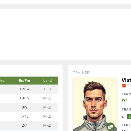
TRAINER:
Vla
rke
En/Fm
Land
Tr
12/14
GEO
TEA
18/19
MKD
3
8/9
MKD
TRAI
7/13
MKD
2
E
FERT
2/7
MKD