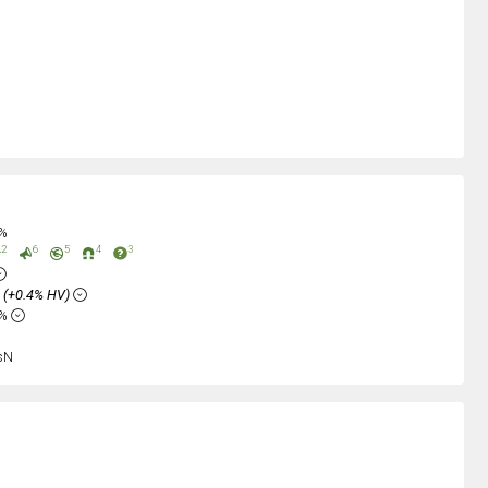
0%
2
6
5
4
3
%
(+0.4% HV)
6%
sN