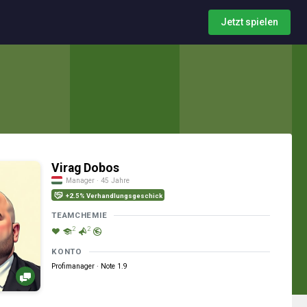
Jetzt spielen
Virag Dobos
Manager · 45 Jahre
+2.5% Verhandlungsgeschick
TEAMCHEMIE
2
2
KONTO
Profimanager · Note 1.9