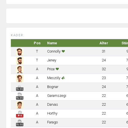
KADER:
Pos
Name
Alter
Stä
T
Connolly
31
T
Jeney
24
A
Price
32
A
Meszöly
23
A
Bognar
24
TL (1)
A
Garamszegi
22
TL (1)
A
Darvas
22
A
Horthy
22
✚ 6
A
Farago
22
TL (1)