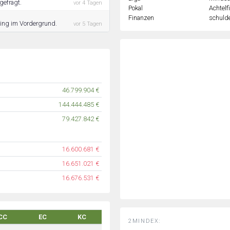
gefragt.
vor 4 Tagen
Pokal
Achtelf
Finanzen
schulde
ning im Vordergrund.
vor 5 Tagen
46.799.904 €
144.444.485 €
79.427.842 €
16.600.681 €
16.651.021 €
16.676.531 €
CC
EC
KC
2MINDEX: