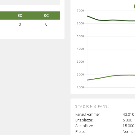
-
-
-
EC
KC
0
0
STADION & FANS:
Fanaufkommen:
43.010
Sitzplätze:
5.000
Stehplätze:
15.000
Preise:
Normal