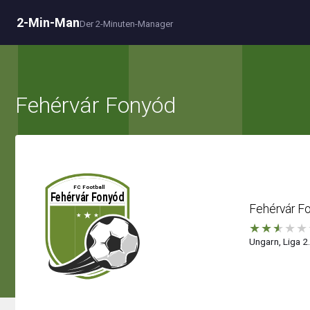
2-Min-Man
Der 2-Minuten-Manager
Fehérvár Fonyód
Fehérvár F
★
★
★
★
★
Ungarn, Liga 2.