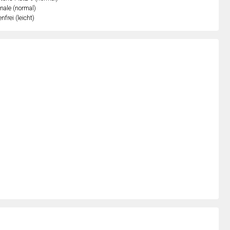
inale (normal)
nfrei (leicht)