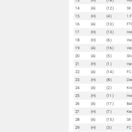
13.
(H)
(18.)
Hor
14.
(A)
(12.)
SK
15.
(H)
(4.)
1.
16.
(A)
(10.)
FT
17.
(H)
(13.)
Hon
18.
(H)
(6.)
Va
19.
(A)
(16.)
Vas
20.
(A)
(5.)
Sli
21.
(H)
(1.)
Ha
22.
(A)
(14.)
FC
23.
(H)
(8.)
Di
24.
(A)
(2.)
Kir
25.
(H)
(11.)
Ho
26.
(A)
(17.)
Bal
27.
(H)
(7.)
Ke
28.
(A)
(15.)
SK
29.
(H)
(3.)
FC 