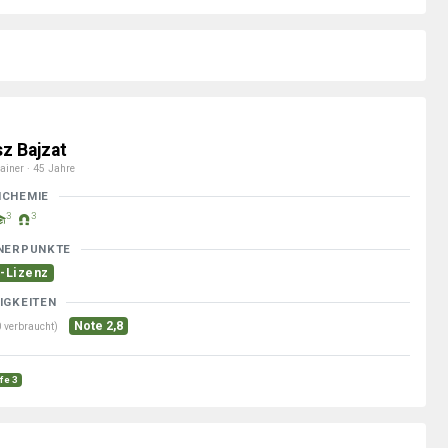
sz Bajzat
ainer · 45 Jahre
MCHEMIE
3
3
NERPUNKTE
-Lizenz
IGKEITEN
Note 2,8
 verbraucht)
fe 3