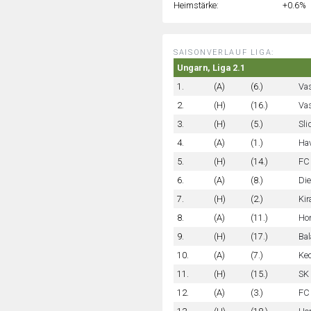
Heimstärke:
+0.6%
SAISONVERLAUF LIGA:
Ungarn, Liga 2.1
1.
(A)
(6.)
Va
2.
(H)
(16.)
Vas
3.
(H)
(5.)
Sli
4.
(A)
(1.)
Ha
5.
(H)
(14.)
FC
6.
(A)
(8.)
Di
7.
(H)
(2.)
Kir
8.
(A)
(11.)
Ho
9.
(H)
(17.)
Bal
10.
(A)
(7.)
Ke
11.
(H)
(15.)
SK
12.
(A)
(3.)
FC 