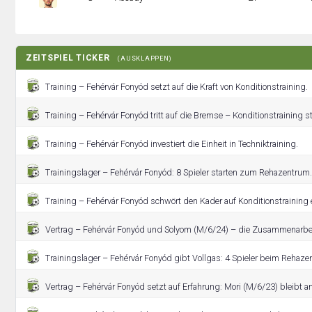
ZEITSPIEL TICKER
(AUSKLAPPEN)
Training – Fehérvár Fonyód setzt auf die Kraft von Konditionstraining.
Training – Fehérvár Fonyód tritt auf die Bremse – Konditionstraining st
Training – Fehérvár Fonyód investiert die Einheit in Techniktraining.
Trainingslager – Fehérvár Fonyód: 8 Spieler starten zum Rehazentrum.
Training – Fehérvár Fonyód schwört den Kader auf Konditionstraining 
Vertrag – Fehérvár Fonyód und Solyom (M/6/24) – die Zusammenarbeit
Trainingslager – Fehérvár Fonyód gibt Vollgas: 4 Spieler beim Rehaze
Vertrag – Fehérvár Fonyód setzt auf Erfahrung: Mori (M/6/23) bleibt a