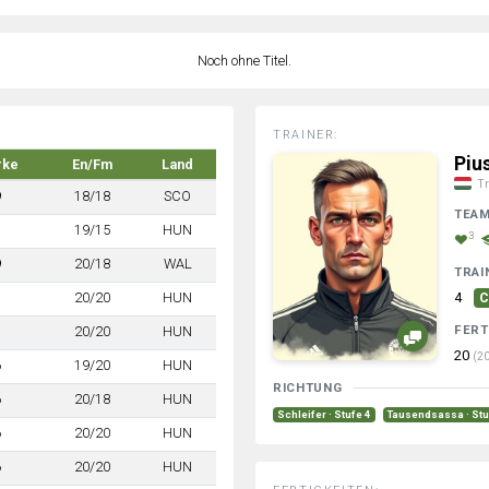
Noch ohne Titel.
TRAINER:
Piu
rke
En/Fm
Land
Tr
9
18/18
SCO
TEA
7
19/15
HUN
3
9
20/18
WAL
TRAI
7
20/20
HUN
4
C
FERT
7
20/20
HUN
20
(20
6
19/20
HUN
RICHTUNG
6
20/18
HUN
Schleifer · Stufe 4
Tausendsassa · Stu
6
20/20
HUN
6
20/20
HUN