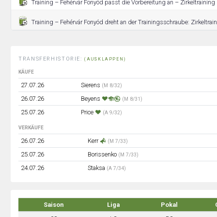
Training – Fehérvár Fonyód passt die Vorbereitung an – Zirkeltraining 
Training – Fehérvár Fonyód dreht an der Trainingsschraube: Zirkeltrai
TRANSFERHISTORIE:
(AUSKLAPPEN)
KÄUFE
27.07.26
Sierens
(M 8/32)
26.07.26
Beyens
(M 8/31)
25.07.26
Price
(A 9/32)
VERKÄUFE
26.07.26
Kerr
(M 7/33)
25.07.26
Borissenko
(M 7/33)
24.07.26
Staksa
(A 7/34)
Saison
Liga
Pokal