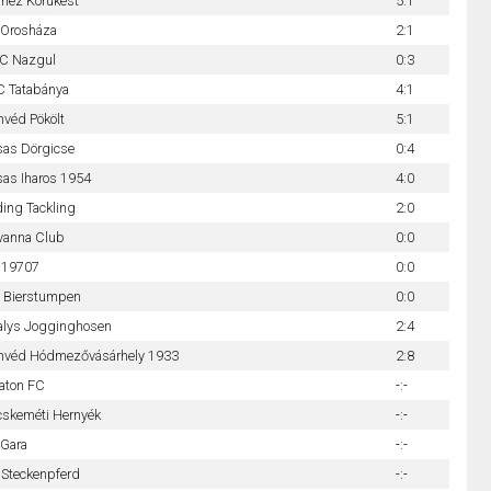
nez Korukest
5:1
 Orosháza
2:1
FC Nazgul
0:3
C Tatabánya
4:1
véd Pökölt
5:1
sas Dörgicse
0:4
as Iharos 1954
4:0
ding Tackling
2:0
vanna Club
0:0
 19707
0:0
e Bierstumpen
0:0
alys Jogginghosen
2:4
nvéd Hódmezővásárhely 1933
2:8
aton FC
-:-
cskeméti Hernyék
-:-
 Gara
-:-
Steckenpferd
-:-