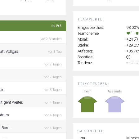
TEAMWERTE:
LIVE
Eingespieltheit:
93.00%
7
Teamchemie:
Moral:
+24
vor 2 Stunden
Stärke:
+29.2
Aufstieg:
+85.7
att Vollgas.
vor 1 Tag
Sonstige:
Tendenz:
ssUuU
vor 2 Tagen
vor 2 Tagen
TRIKOTFARBEN:
ein.
vor 3 Tagen
Heim
Auswärts
 geht weiter.
vor 4 Tagen
ntrum.
vor 4 Tagen
n Bord.
vor 4 Tagen
SAISONZIELE:
Liga
Mindest