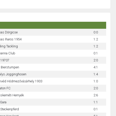
sas Dörgicse
0:0
as Iharos 1954
1:2
ding Tackling
1:2
vanna Club
0:1
 19707
2:0
e Bierstumpen
4:1
alys Jogginghosen
1:4
nvéd Hódmezővásárhely 1933
1:0
aton FC
2:0
cskeméti Hernyék
2:6
 Gara
1:1
Steckenpferd
0:1