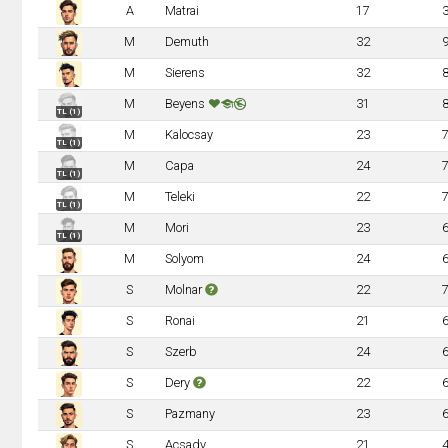
A
Matrai
17
M
Demuth
32
M
Sierens
32
M
Beyens
31
TL (1)
M
Kalocsay
23
TL (1)
M
Capa
24
TL (1)
M
Teleki
22
TL (1)
M
Mori
23
TL (1)
M
Solyom
24
S
Molnar
22
S
Ronai
21
S
Szerb
24
S
Dery
22
S
Pazmany
23
S
Acsady
21