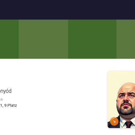
onyód
★
1, 9.Platz
↘