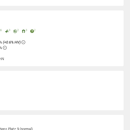
6
3
2
3
2
5%
(+0.6% HV)
6%
nN
ens Platz 9 (normal)