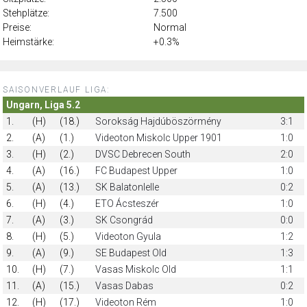
Stehplätze:
7.500
Preise:
Normal
Heimstärke:
+0.3%
SAISONVERLAUF LIGA:
Ungarn, Liga 5.2
1.
(H)
(18.)
Sorokság Hajdúböszörmény
3:1
2.
(A)
(1.)
Videoton Miskolc Upper 1901
1:0
3.
(H)
(2.)
DVSC Debrecen South
2:0
4.
(A)
(16.)
FC Budapest Upper
1:0
5.
(A)
(13.)
SK Balatonlelle
0:2
6.
(H)
(4.)
ETO Ácsteszér
1:0
7.
(A)
(3.)
SK Csongrád
0:0
8.
(H)
(5.)
Videoton Gyula
1:2
9.
(A)
(9.)
SE Budapest Old
1:3
10.
(H)
(7.)
Vasas Miskolc Old
1:1
11.
(A)
(15.)
Vasas Dabas
0:2
12.
(H)
(17.)
Videoton Rém
1:0