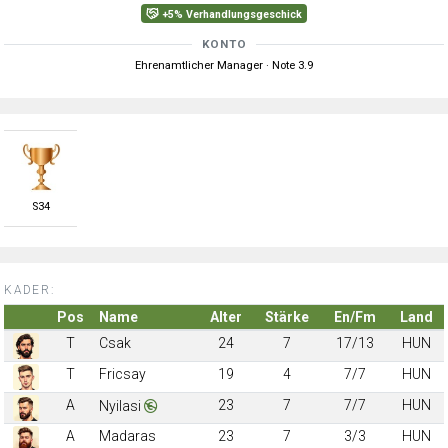
+5% Verhandlungsgeschick
KONTO
Ehrenamtlicher Manager · Note 3.9
S
34
KADER:
Pos
Name
Alter
Stärke
En/Fm
Land
T
Csak
24
7
17/13
HUN
T
Fricsay
19
4
7/7
HUN
A
23
7
7/7
HUN
Nyilasi
A
Madaras
23
7
3/3
HUN