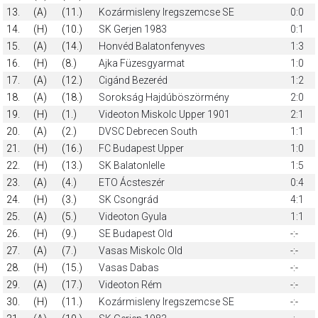
13.
(A)
(11.)
Kozármisleny Iregszemcse SE
0:0
14.
(H)
(10.)
SK Gerjen 1983
0:1
15.
(A)
(14.)
Honvéd Balatonfenyves
1:3
16.
(H)
(8.)
Ajka Füzesgyarmat
1:0
17.
(A)
(12.)
Cigánd Bezeréd
1:2
18.
(A)
(18.)
Sorokság Hajdúböszörmény
2:0
19.
(H)
(1.)
Videoton Miskolc Upper 1901
2:1
20.
(A)
(2.)
DVSC Debrecen South
1:1
21.
(H)
(16.)
FC Budapest Upper
1:0
22.
(H)
(13.)
SK Balatonlelle
1:5
23.
(A)
(4.)
ETO Ácsteszér
0:4
24.
(H)
(3.)
SK Csongrád
4:1
25.
(A)
(5.)
Videoton Gyula
1:1
26.
(H)
(9.)
SE Budapest Old
-:-
27.
(A)
(7.)
Vasas Miskolc Old
-:-
28.
(H)
(15.)
Vasas Dabas
-:-
29.
(A)
(17.)
Videoton Rém
-:-
30.
(H)
(11.)
Kozármisleny Iregszemcse SE
-:-