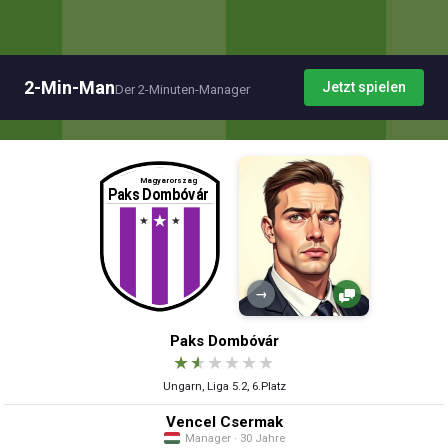
2-Min-Man
Jetzt spielen
Der 2-Minuten-Manager
→
Paks Dombóvár
★
★
★
★
★
★
Ungarn, Liga 5.2, 6.Platz
Vencel Csermak
Manager · 30 Jahre