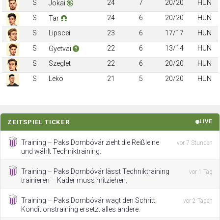
S
24
7
20/20
HUN
Jokai
S
24
6
20/20
HUN
Tar
S
Lipscei
23
6
17/17
HUN
S
22
6
13/14
HUN
Gyetvai
S
Szeglet
22
6
20/20
HUN
S
Leko
21
5
20/20
HUN
ZEITSPIEL TICKER
LIVE
Training – Paks Dombóvár zieht die Reißleine
vor 7 Stunden
und wählt Techniktraining.
Training – Paks Dombóvár lässt Techniktraining
vor 1 Tag
trainieren – Kader muss mitziehen.
Training – Paks Dombóvár wagt den Schritt:
vor 2 Tagen
Konditionstraining ersetzt alles andere.