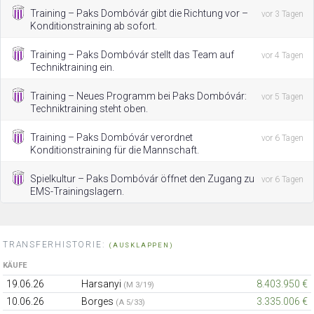
Training – Paks Dombóvár gibt die Richtung vor –
vor 3 Tagen
Konditionstraining ab sofort.
Training – Paks Dombóvár stellt das Team auf
vor 4 Tagen
Techniktraining ein.
Training – Neues Programm bei Paks Dombóvár:
vor 5 Tagen
Techniktraining steht oben.
Training – Paks Dombóvár verordnet
vor 6 Tagen
Konditionstraining für die Mannschaft.
Spielkultur – Paks Dombóvár öffnet den Zugang zu
vor 6 Tagen
EMS-Trainingslagern.
TRANSFERHISTORIE:
(AUSKLAPPEN)
KÄUFE
19.06.26
Harsanyi
8.403.950 €
(M 3/19)
10.06.26
Borges
3.335.006 €
(A 5/33)