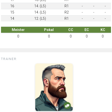
16
14. (L5)
R1
-
-
-
15
14. (L5)
R2
-
-
-
14
12. (L5)
R1
-
-
-
Meister
Pokal
CC
EC
KC
0
0
0
0
0
TRAINER: