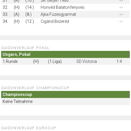
31.
(A)
(10.)
SK Gerjen 1983
-:-
32.
(H)
(14.)
Honvéd Balatonfenyves
-:-
33.
(A)
(8.)
Ajka Füzesgyarmat
-:-
34.
(H)
(12.)
Cigánd Bezeréd
-:-
SAISONVERLAUF POKAL:
Ungarn, Pokal
1.Runde
(H)
(1.Liga)
SD Victoria
1:4
SAISONVERLAUF CHAMPIONSCUP
Championscup
Keine Teilnahme
SAISONVERLAUF EUROCUP