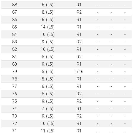
88
6. (L5)
R1
-
-
-
87
8. (L5)
R2
-
-
-
86
6. (L5)
R1
-
-
-
85
14. (L5)
R1
-
-
-
84
10. (L5)
R1
-
-
-
83
9. (L5)
R2
-
-
-
82
10. (L5)
R1
-
-
-
81
5. (L5)
R2
-
-
-
80
9. (L5)
R1
-
-
-
79
5. (L5)
1/16
-
-
-
78
5. (L5)
R1
-
-
-
77
6. (L5)
R1
-
-
-
76
5. (L5)
R2
-
-
-
75
9. (L5)
R2
-
-
-
74
7. (L5)
R1
-
-
-
73
9. (L5)
R2
-
-
-
72
10. (L5)
R1
-
-
-
71
11. (L5)
R1
-
-
-