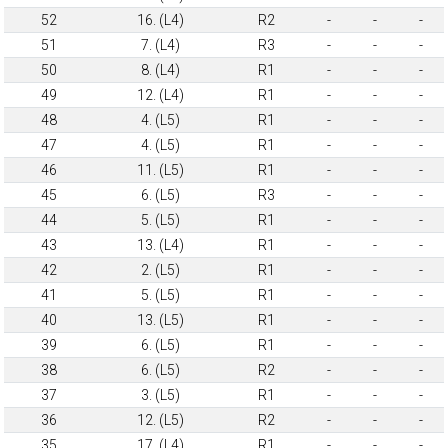
52
16. (L4)
R2
-
-
-
51
7. (L4)
R3
-
-
-
50
8. (L4)
R1
-
-
-
49
12. (L4)
R1
-
-
-
48
4. (L5)
R1
-
-
-
47
4. (L5)
R1
-
-
-
46
11. (L5)
R1
-
-
-
45
6. (L5)
R3
-
-
-
44
5. (L5)
R1
-
-
-
43
13. (L4)
R1
-
-
-
42
2. (L5)
R1
-
-
-
41
5. (L5)
R1
-
-
-
40
13. (L5)
R1
-
-
-
39
6. (L5)
R1
-
-
-
38
6. (L5)
R2
-
-
-
37
3. (L5)
R1
-
-
-
36
12. (L5)
R2
-
-
-
35
17. (L4)
R1
-
-
-