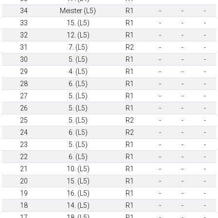
34
Meister (L5)
R1
-
-
-
33
15. (L5)
R1
-
-
-
32
12. (L5)
R1
-
-
-
31
7. (L5)
R2
-
-
-
30
5. (L5)
R1
-
-
-
29
4. (L5)
R1
-
-
-
28
6. (L5)
R1
-
-
-
27
5. (L5)
R1
-
-
-
26
5. (L5)
R1
-
-
-
25
5. (L5)
R2
-
-
-
24
6. (L5)
R2
-
-
-
23
5. (L5)
R1
-
-
-
22
6. (L5)
R1
-
-
-
21
10. (L5)
R1
-
-
-
20
15. (L5)
R1
-
-
-
19
16. (L5)
R1
-
-
-
18
14. (L5)
R1
-
-
-
17
18. (L5)
R1
-
-
-