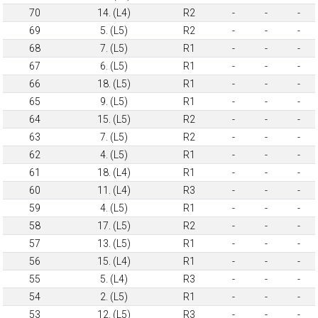
70
14. (L4)
R2
-
-
-
69
5. (L5)
R2
-
-
-
68
7. (L5)
R1
-
-
-
67
6. (L5)
R1
-
-
-
66
18. (L5)
R1
-
-
-
65
9. (L5)
R1
-
-
-
64
15. (L5)
R2
-
-
-
63
7. (L5)
R2
-
-
-
62
4. (L5)
R1
-
-
-
61
18. (L4)
R1
-
-
-
60
11. (L4)
R3
-
-
-
59
4. (L5)
R1
-
-
-
58
17. (L5)
R2
-
-
-
57
13. (L5)
R1
-
-
-
56
15. (L4)
R1
-
-
-
55
5. (L4)
R3
-
-
-
54
2. (L5)
R1
-
-
-
53
12. (L5)
R3
-
-
-