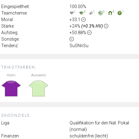
Eingespieltheit:
100.00%
0
4
0
3
4
1
Teamchemie:
Moral:
+33.1
Stärke:
+24%
(+0.3% HV)
Aufstieg:
+50.88%
Sonstige:
Tendenz:
SuSNnSu
TRIKOTFARBEN:
Heim
Auswärts
SAISONZIELE:
Liga
Qualifikation für den Nat. Pokal
(normal)
Finanzen
schuldenfrei (leicht)