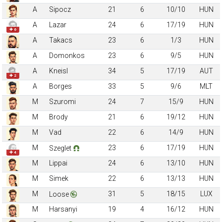
A
Sipocz
21
6
10/10
HUN
A
Lazar
24
6
17/19
HUN
✚ 6
A
Takacs
23
6
1/3
HUN
A
Domonkos
23
6
9/5
HUN
A
Kneisl
34
5
17/19
AUT
✚ 2
A
Borges
33
5
9/6
MLT
M
Szuromi
24
7
15/9
HUN
M
Brody
21
6
19/12
HUN
M
Vad
22
6
14/9
HUN
M
23
6
17/19
HUN
Szeglet
✚ 4
M
Lippai
24
6
13/10
HUN
M
Simek
22
6
13/13
HUN
M
31
5
18/15
LUX
Loose
M
Harsanyi
19
4
16/12
HUN