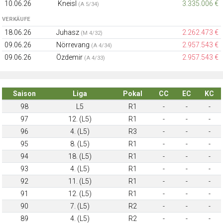
10.06.26
Kneisl
3.335.006 €
(A 5/34)
VERKÄUFE
18.06.26
Juhasz
2.262.473 €
(M 4/32)
09.06.26
Nörrevang
2.957.543 €
(A 4/34)
09.06.26
Özdemir
2.957.543 €
(A 4/33)
Saison
Liga
Pokal
CC
EC
KC
98
L5
R1
-
-
-
97
12. (L5)
R1
-
-
-
96
4. (L5)
R3
-
-
-
95
8. (L5)
R1
-
-
-
94
18. (L5)
R1
-
-
-
93
4. (L5)
R1
-
-
-
92
11. (L5)
R1
-
-
-
91
12. (L5)
R1
-
-
-
90
7. (L5)
R2
-
-
-
89
4. (L5)
R2
-
-
-