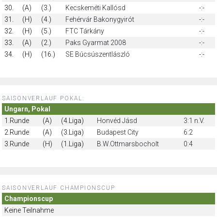
30.
(A)
(3.)
Kecskeméti Kallósd
-:-
31.
(H)
(4.)
Fehérvár Bakonygyirót
-:-
32.
(H)
(5.)
FTC Tárkány
-:-
33.
(A)
(2.)
Paks Gyarmat 2008
-:-
34.
(H)
(16.)
SE Búcsúszentlászló
-:-
SAISONVERLAUF POKAL:
Ungarn, Pokal
1.Runde
(A)
(4.Liga)
Honvéd Jásd
3:1 n.V.
2.Runde
(A)
(3.Liga)
Budapest City
6:2
3.Runde
(H)
(1.Liga)
B.W.Ottmarsbocholt
0:4
SAISONVERLAUF CHAMPIONSCUP
Championscup
Keine Teilnahme