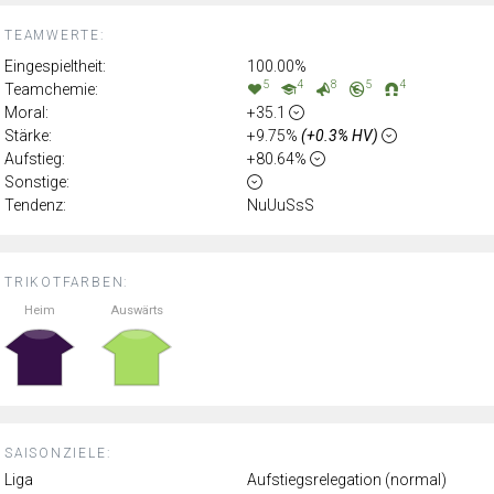
TEAMWERTE:
Eingespieltheit:
100.00%
5
4
8
5
4
Teamchemie:
Moral:
+35.1
Stärke:
+9.75%
(+0.3% HV)
Aufstieg:
+80.64%
Sonstige:
Tendenz:
NuUuSsS
TRIKOTFARBEN:
Heim
Auswärts
SAISONZIELE:
Liga
Aufstiegsrelegation (normal)