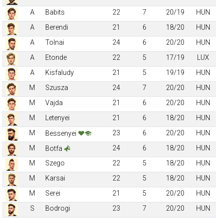
A
Babits
22
7
20/19
HUN
A
Berendi
21
6
18/20
HUN
A
Tolnai
24
6
20/20
HUN
A
Etonde
22
5
17/19
LUX
A
Kisfaludy
21
5
19/19
HUN
M
Szusza
24
7
20/20
HUN
M
Vajda
21
6
20/20
HUN
M
Letenyei
21
6
18/20
HUN
M
23
6
20/20
HUN
Bessenyei
M
24
6
18/20
HUN
Botfa
M
Szego
22
5
18/20
HUN
M
Karsai
22
5
18/20
HUN
M
Serei
21
5
20/20
HUN
S
Bodrogi
23
7
20/20
HUN