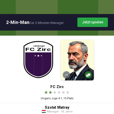
2-Min-Man
Jetzt spielen
Der 2-Minuten-Manager
→
FC Zirc
★
★
★
★
★
★
Ungarn, Liga 4.1, 15.Platz
Szolat Matray
Manager · 56 Jahre