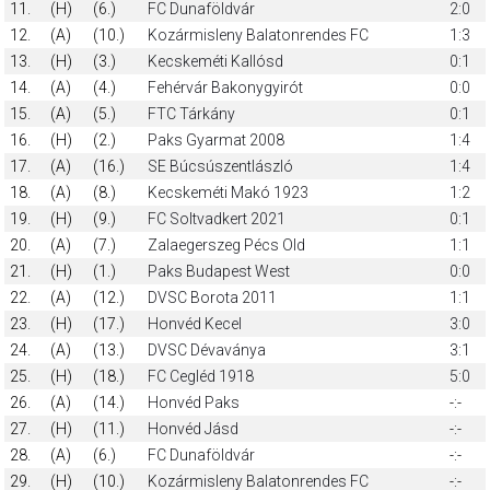
11.
(H)
(6.)
FC Dunaföldvár
2:0
12.
(A)
(10.)
Kozármisleny Balatonrendes FC
1:3
13.
(H)
(3.)
Kecskeméti Kallósd
0:1
14.
(A)
(4.)
Fehérvár Bakonygyirót
0:0
15.
(A)
(5.)
FTC Tárkány
0:1
16.
(H)
(2.)
Paks Gyarmat 2008
1:4
17.
(A)
(16.)
SE Búcsúszentlászló
1:4
18.
(A)
(8.)
Kecskeméti Makó 1923
1:2
19.
(H)
(9.)
FC Soltvadkert 2021
0:1
20.
(A)
(7.)
Zalaegerszeg Pécs Old
1:1
21.
(H)
(1.)
Paks Budapest West
0:0
22.
(A)
(12.)
DVSC Borota 2011
1:1
23.
(H)
(17.)
Honvéd Kecel
3:0
24.
(A)
(13.)
DVSC Dévaványa
3:1
25.
(H)
(18.)
FC Cegléd 1918
5:0
26.
(A)
(14.)
Honvéd Paks
-:-
27.
(H)
(11.)
Honvéd Jásd
-:-
28.
(A)
(6.)
FC Dunaföldvár
-:-
29.
(H)
(10.)
Kozármisleny Balatonrendes FC
-:-