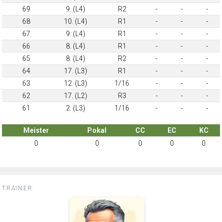
69
9. (L4)
R2
-
-
-
68
10. (L4)
R1
-
-
-
67
9. (L4)
R1
-
-
-
66
8. (L4)
R1
-
-
-
65
8. (L4)
R2
-
-
-
64
17. (L3)
R1
-
-
-
63
12. (L3)
1/16
-
-
-
62
17. (L2)
R3
-
-
-
61
2. (L3)
1/16
-
-
-
Meister
Pokal
CC
EC
KC
0
0
0
0
0
TRAINER: