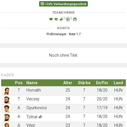
+16% Verhandlungsgeschick
TEAMCHEMIE
5
4
KONTO
Profimanager · Note 1.7
Noch ohne Titel.
KADER:
Pos
Name
Alter
Stärke
En/Fm
Land
T
Horvath
25
7
18/20
HUN
T
Vecsey
24
7
20/20
HUN
A
Gyurkovics
24
7
17/19
HUN
A
24
7
18/20
HUN
Tolnai
A
Vitez
23
7
18/20
HUN