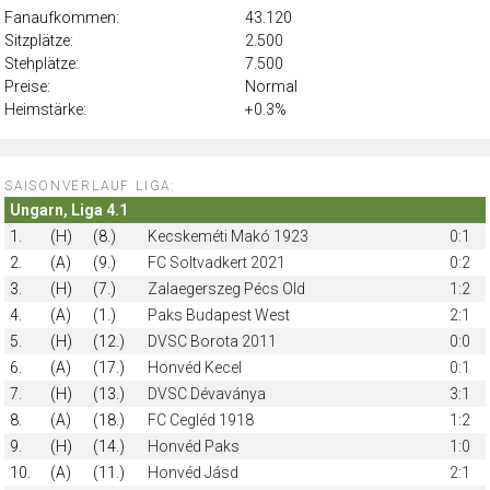
Fanaufkommen:
43.120
Sitzplätze:
2.500
Stehplätze:
7.500
Preise:
Normal
Heimstärke:
+0.3%
SAISONVERLAUF LIGA:
Ungarn, Liga 4.1
1.
(H)
(8.)
Kecskeméti Makó 1923
0:1
2.
(A)
(9.)
FC Soltvadkert 2021
0:2
3.
(H)
(7.)
Zalaegerszeg Pécs Old
1:2
4.
(A)
(1.)
Paks Budapest West
2:1
5.
(H)
(12.)
DVSC Borota 2011
0:0
6.
(A)
(17.)
Honvéd Kecel
0:1
7.
(H)
(13.)
DVSC Dévaványa
3:1
8.
(A)
(18.)
FC Cegléd 1918
1:2
9.
(H)
(14.)
Honvéd Paks
1:0
10.
(A)
(11.)
Honvéd Jásd
2:1