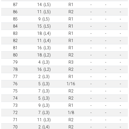
87
14. (L5)
R1
-
-
-
86
11. (L5)
R2
-
-
-
85
9. (L5)
R1
-
-
-
84
15. (L5)
R1
-
-
-
83
18. (L4)
R1
-
-
-
82
11. (L4)
R1
-
-
-
81
16. (L3)
R1
-
-
-
80
18. (L2)
R2
-
-
-
79
4. (L3)
R3
-
-
-
78
16. (L2)
R2
-
-
-
77
2. (L3)
R1
-
-
-
76
5. (L3)
1/16
-
-
-
75
7. (L3)
R2
-
-
-
74
5. (L3)
R2
-
-
-
73
9. (L3)
R1
-
-
-
72
7. (L3)
1/8
-
-
-
71
11. (L3)
R2
-
-
-
70
2. (L4)
R2
-
-
-