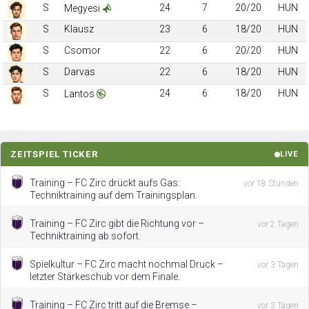
S
24
7
20/20
HUN
Megyesi
S
Klausz
23
6
18/20
HUN
S
Csomor
22
6
20/20
HUN
S
Darvas
22
6
18/20
HUN
S
24
6
18/20
HUN
Lantos
ZEITSPIEL TICKER
LIVE
Training – FC Zirc drückt aufs Gas:
vor 18 Stunden
Techniktraining auf dem Trainingsplan.
Training – FC Zirc gibt die Richtung vor –
vor 2 Tagen
Techniktraining ab sofort.
Spielkultur – FC Zirc macht nochmal Druck –
vor 3 Tagen
letzter Stärkeschub vor dem Finale.
Training – FC Zirc tritt auf die Bremse –
vor 3 Tagen