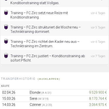
Konditionstraining statt Vollgas.
Training – FC Zirc setzt neue Reize mit
vor 4 Tagen
Konditionstraining.
Training – FC Zirc strukturiert die Woche neu –
vor 5 Tagen
Techniktraining dominiert.
Training – FC Zirc richtet den Kader neu aus –
vor 6 Tagen
Techniktraining im Zentrum.
Training – FC Zirc justiert – Konditionstraining ab
vor 7 Tagen
sofort Pflicht.
TRANSFERHISTORIE:
(AUSKLAPPEN)
KÄUFE
02.04.26
Etonde
9.529.900 €
(A 4/21)
15.03.26
Serei
8.170.764 €
(M 3/19)
14.03.26
Czinner
3.064.975 €
(A 2/20)