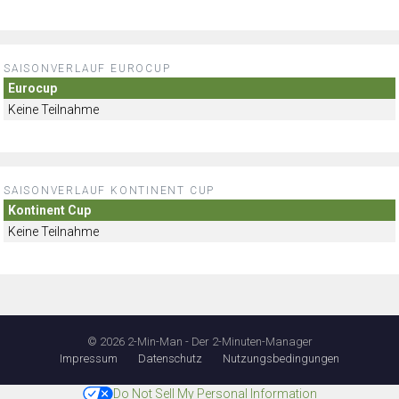
SAISONVERLAUF EUROCUP
Eurocup
Keine Teilnahme
SAISONVERLAUF KONTINENT CUP
Kontinent Cup
Keine Teilnahme
© 2026 2-Min-Man - Der 2-Minuten-Manager
Impressum
Datenschutz
Nutzungsbedingungen
Do Not Sell My Personal Information