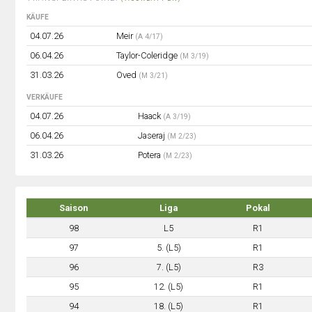
KÄUFE
04.07.26
Meir
(A 4/17)
06.04.26
Taylor-Coleridge
(M 3/19)
31.03.26
Oved
(M 3/21)
VERKÄUFE
04.07.26
Haack
(A 3/19)
06.04.26
Jaseraj
(M 2/23)
31.03.26
Potera
(M 2/23)
Saison
Liga
Pokal
98
L5
R1
97
5. (L5)
R1
96
7. (L5)
R3
95
12. (L5)
R1
94
18. (L5)
R1