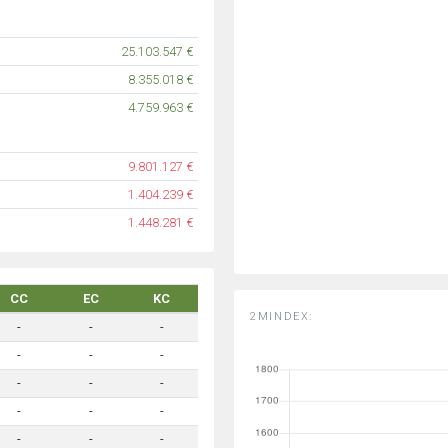
25.103.547 €
8.355.018 €
4.759.963 €
9.801.127 €
1.404.239 €
1.448.281 €
CC
EC
KC
2MINDEX:
-
-
-
-
-
-
-
-
-
-
-
-
-
-
-