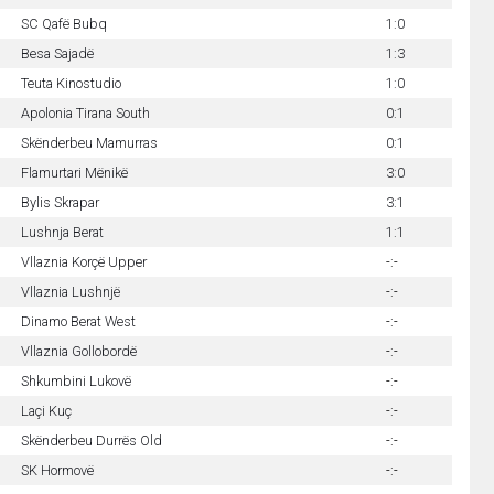
SC Qafë Bubq
1:0
Besa Sajadë
1:3
Teuta Kinostudio
1:0
Apolonia Tirana South
0:1
Skënderbeu Mamurras
0:1
Flamurtari Mënikë
3:0
Bylis Skrapar
3:1
Lushnja Berat
1:1
Vllaznia Korçë Upper
-:-
Vllaznia Lushnjë
-:-
Dinamo Berat West
-:-
Vllaznia Gollobordë
-:-
Shkumbini Lukovë
-:-
Laçi Kuç
-:-
Skënderbeu Durrës Old
-:-
SK Hormovë
-:-