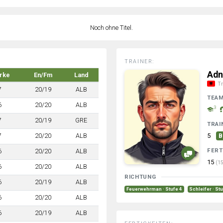
Noch ohne Titel.
TRAINER:
Adn
rke
En/Fm
Land
Tr
7
20/19
ALB
TEA
6
20/20
ALB
3
7
20/19
GRE
TRAI
7
20/20
ALB
5
B
FERT
6
20/20
ALB
15
(15
6
20/20
ALB
RICHTUNG
6
20/19
ALB
Feuerwehrman · Stufe 4
Schleifer · St
6
20/20
ALB
6
20/19
ALB