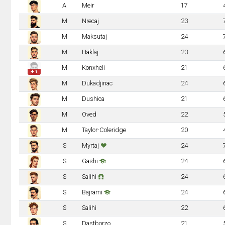
A
Meir
17
M
Nrecaj
23
M
Maksutaj
24
M
Haklaj
23
M
Konxheli
21
✚ 1
M
Dukadjinac
24
M
Dushica
21
M
Oved
22
M
Taylor-Coleridge
20
S
Myrtaj
24
S
Gashi
24
S
Salihi
24
S
Bajrami
24
S
Salihi
22
S
Dastborzo
21