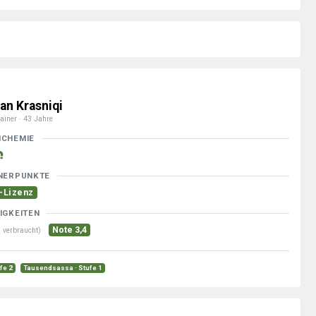
an Krasniqi
ainer · 43 Jahre
MCHEMIE
NERPUNKTE
-Lizenz
IGKEITEN
Note 3,4
 verbraucht)
ufe 2
Tausendsassa · Stufe 1