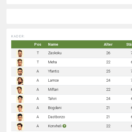
KADER:
Pos
Name
Alter
Stä
T
Zaskoku
26
T
Meha
22
A
Yfantis
25
A
Lamce
24
A
Miftari
22
A
Tahiri
24
A
Bogdani
21
A
Dastborzo
21
A
Konxheli
22