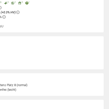
6
3
2
3
1
%
(+0.3% HV)
2%
sU
ens Platz 8 (normal)
nfrei (leicht)