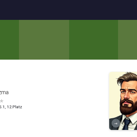
zma
★
5.1, 12.Platz
→