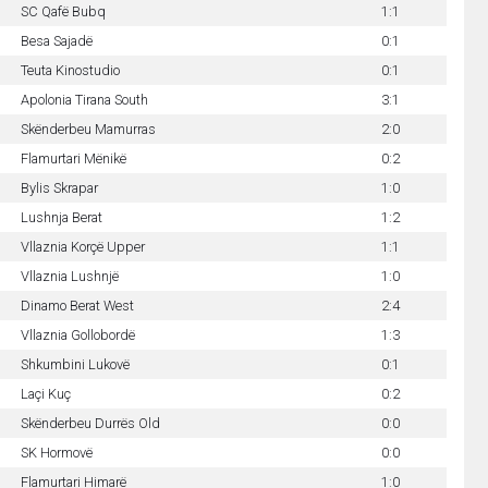
SC Qafë Bubq
1:1
Besa Sajadë
0:1
Teuta Kinostudio
0:1
Apolonia Tirana South
3:1
Skënderbeu Mamurras
2:0
Flamurtari Mënikë
0:2
Bylis Skrapar
1:0
Lushnja Berat
1:2
Vllaznia Korçë Upper
1:1
Vllaznia Lushnjë
1:0
Dinamo Berat West
2:4
Vllaznia Gollobordë
1:3
Shkumbini Lukovë
0:1
Laçi Kuç
0:2
Skënderbeu Durrës Old
0:0
SK Hormovë
0:0
Flamurtari Himarë
1:0