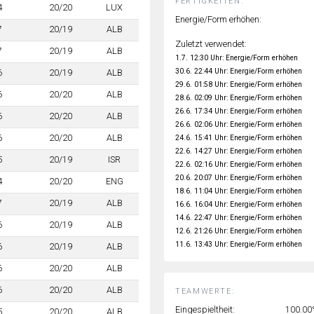
FERTIGKEITEN:
4
20/20
LUX
Energie/Form erhöhen:
7
20/19
ALB
Zuletzt verwendet:
7
20/19
ALB
1.7. 12:30 Uhr: Energie/Form erhöhen
30.6. 22:44 Uhr: Energie/Form erhöhen
6
20/19
ALB
29.6. 01:58 Uhr: Energie/Form erhöhen
6
20/20
ALB
28.6. 02:09 Uhr: Energie/Form erhöhen
26.6. 17:34 Uhr: Energie/Form erhöhen
6
20/20
ALB
26.6. 02:06 Uhr: Energie/Form erhöhen
6
20/20
ALB
24.6. 15:41 Uhr: Energie/Form erhöhen
22.6. 14:27 Uhr: Energie/Form erhöhen
5
20/19
ISR
22.6. 02:16 Uhr: Energie/Form erhöhen
20.6. 20:07 Uhr: Energie/Form erhöhen
4
20/20
ENG
18.6. 11:04 Uhr: Energie/Form erhöhen
7
20/19
ALB
16.6. 16:04 Uhr: Energie/Form erhöhen
14.6. 22:47 Uhr: Energie/Form erhöhen
6
20/19
ALB
12.6. 21:26 Uhr: Energie/Form erhöhen
11.6. 13:43 Uhr: Energie/Form erhöhen
6
20/19
ALB
6
20/20
ALB
6
20/20
ALB
TEAMWERTE:
Eingespieltheit:
100.0
5
20/20
ALB