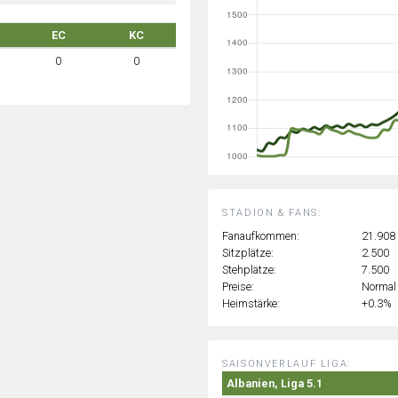
EC
KC
0
0
STADION & FANS:
Fanaufkommen:
21.908
Sitzplätze:
2.500
Stehplätze:
7.500
Preise:
Normal
Heimstärke:
+0.3%
SAISONVERLAUF LIGA:
Albanien, Liga 5.1