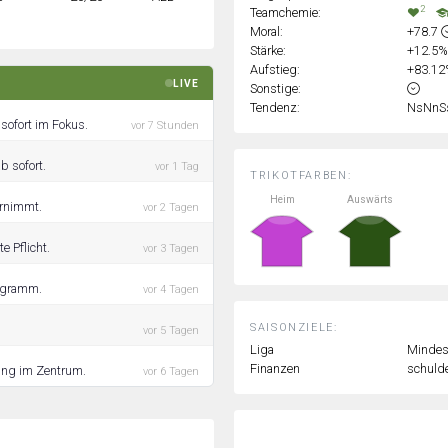
2
Teamchemie:
Moral:
+78.7
Stärke:
+12.5
Aufstieg:
+83.1
LIVE
Sonstige:
Tendenz:
NsNnS
sofort im Fokus.
vor 7 Stunden
b sofort.
vor 1 Tag
TRIKOTFARBEN:
Heim
Auswärts
ernimmt.
vor 2 Tagen
 Pflicht.
vor 3 Tagen
rogramm.
vor 4 Tagen
SAISONZIELE:
vor 5 Tagen
Liga
Mindest
Finanzen
schulde
ning im Zentrum.
vor 6 Tagen