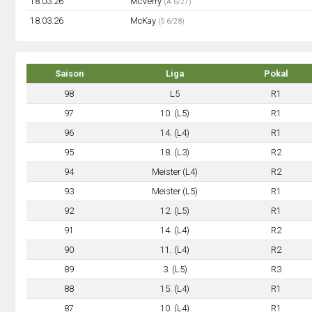
18.03.26
McVerry
(A 6/27)
18.03.26
McKay
(S 6/28)
Saison
Liga
Pokal
98
L5
R1
97
10. (L5)
R1
96
14. (L4)
R1
95
18. (L3)
R2
94
Meister (L4)
R2
93
Meister (L5)
R1
92
12. (L5)
R1
91
14. (L4)
R2
90
11. (L4)
R2
89
3. (L5)
R3
88
15. (L4)
R1
87
10. (L4)
R1