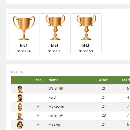
M-L4
M-L5
M-L5
S
aison
94
S
aison
93
S
aison
50
KADER:
Pos
Name
Alter
Stär
T
Walsh
21
6
T
Ford
24
4
A
McKeown
24
7
A
Farren
23
7
A
Maskey
24
6