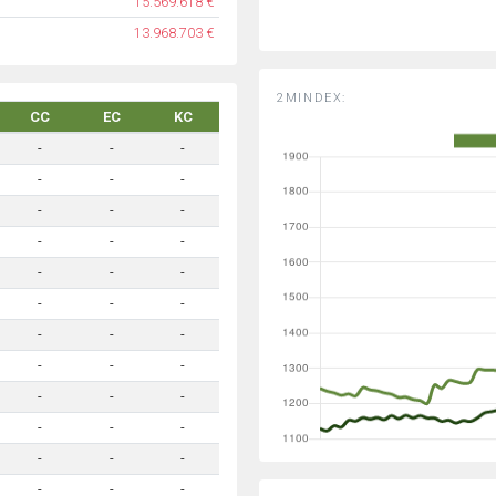
15.569.618 €
13.968.703 €
2MINDEX:
CC
EC
KC
-
-
-
-
-
-
-
-
-
-
-
-
-
-
-
-
-
-
-
-
-
-
-
-
-
-
-
-
-
-
-
-
-
-
-
-