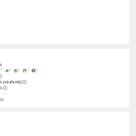
0%
5
3
2
2
3
5%
(+0.4% HV)
8%
Ss