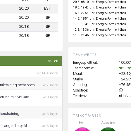
20.6. 08:10 Uhr: Energie/Form erhöhen
18.6. 19:43 Uhr: Energie/Form erhöhen
20/20
EST
16.6. 22:55 Uhr: Energie/Form erhöhen
20/20
NIR
14.6. 18:51 Uhr: Energie/Form erhöhen
13.6. 15:45 Uhr: Energie/Form erhöhen
20/18
NIR
12.6. 15:36 Uhr: Energie/Form erhöhen
11.6. 21:46 Uhr: Energie/Form erhöhen
20/18
NIR
TEAMWERTE:
LIVE
Eingespieltheit:
100.0
3
Teamchemie:
Moral:
+23.4
vor 14 Stunden
Stärke:
+24.2
Aufstieg:
+76.4
iktraining steht oben.
vor 2 Tagen
Sonstige:
Tendenz:
nUuNn
ngerung mit McDaid
vor 3 Tagen
ionstraining.
vor 3 Tagen
TRIKOTFARBEN:
Heim
Auswärts
 Langzeitprojekt.
vor 5 Tagen