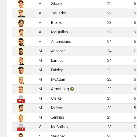
A
Silcock
21
6
A
Trousdell
22
6
A
Brooke
23
6
A
McQuillan
22
6
A
Antimisiaris
24
5
M
Acheson
24
7
M
Larmour
24
7
M
Paisley
21
6
M
McAdam
22
6
M
Armstrong
22
6
M
Clarke
21
6
✚ 2
M
McIvor
23
5
M
Jenkins
21
5
S
McCaffrey
23
7
✚ 7
S
Steigner
21
6