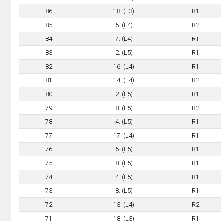
86
18. (L3)
R1
85
5. (L4)
R2
84
7. (L4)
R1
83
2. (L5)
R1
82
16. (L4)
R1
81
14. (L4)
R2
80
2. (L5)
R1
79
8. (L5)
R2
78
4. (L5)
R1
77
17. (L4)
R1
76
5. (L5)
R1
75
8. (L5)
R1
74
4. (L5)
R1
73
8. (L5)
R1
72
13. (L4)
R2
71
18. (L3)
R1