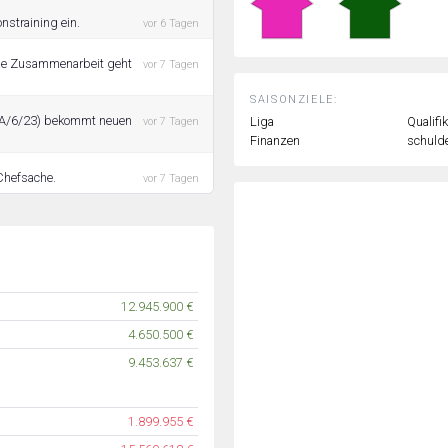
nstraining ein.
vor 6 Tagen
die Zusammenarbeit geht
vor 7 Tagen
SAISONZIELE:
 (A/6/23) bekommt neuen
Liga
Qualifi
vor 7 Tagen
Finanzen
schulde
Chefsache.
vor 7 Tagen
12.945.900 €
4.650.500 €
9.453.637 €
1.899.955 €