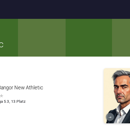
c
Bangor New Athletic
★
ga 5.3, 13.Platz
→