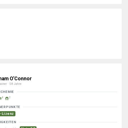
ham O’Connor
ainer · 58 Jahre
MCHEMIE
4
2
NERPUNKTE
-Lizenz
IGKEITEN