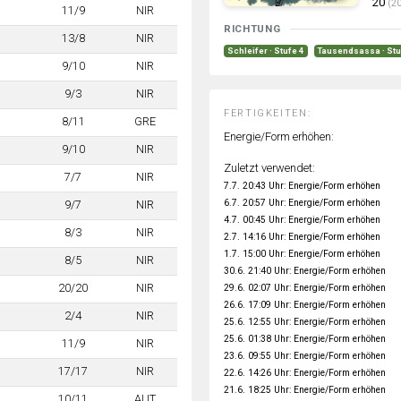
20
(20
11/9
NIR
RICHTUNG
13/8
NIR
Schleifer · Stufe 4
Tausendsassa · Stu
9/10
NIR
9/3
NIR
FERTIGKEITEN:
8/11
GRE
Energie/Form erhöhen:
9/10
NIR
Zuletzt verwendet:
7/7
NIR
7.7. 20:43 Uhr: Energie/Form erhöhen
6.7. 20:57 Uhr: Energie/Form erhöhen
9/7
NIR
4.7. 00:45 Uhr: Energie/Form erhöhen
8/3
NIR
2.7. 14:16 Uhr: Energie/Form erhöhen
1.7. 15:00 Uhr: Energie/Form erhöhen
8/5
NIR
30.6. 21:40 Uhr: Energie/Form erhöhen
20/20
NIR
29.6. 02:07 Uhr: Energie/Form erhöhen
26.6. 17:09 Uhr: Energie/Form erhöhen
2/4
NIR
25.6. 12:55 Uhr: Energie/Form erhöhen
25.6. 01:38 Uhr: Energie/Form erhöhen
11/9
NIR
23.6. 09:55 Uhr: Energie/Form erhöhen
17/17
NIR
22.6. 14:26 Uhr: Energie/Form erhöhen
21.6. 18:25 Uhr: Energie/Form erhöhen
10/11
AUT