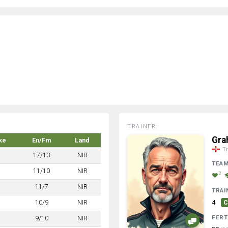
TRAINER:
Gra
ke
En/Fm
Land
Tr
17/13
NIR
TEA
11/10
NIR
2
11/7
NIR
TRAI
10/9
NIR
4
C
FERT
9/10
NIR