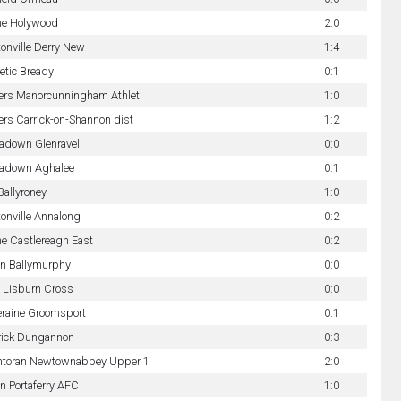
ne Holywood
2:0
tonville Derry New
1:4
etic Bready
0:1
ers Manorcunningham Athleti
1:0
ers Carrick-on-Shannon dist
1:2
tadown Glenravel
0:0
tadown Aghalee
0:1
Ballyroney
1:0
tonville Annalong
0:2
ne Castlereagh East
0:2
n Ballymurphy
0:0
y Lisburn Cross
0:0
eraine Groomsport
0:1
rick Dungannon
0:3
ntoran Newtownabbey Upper 1
2:0
n Portaferry AFC
1:0