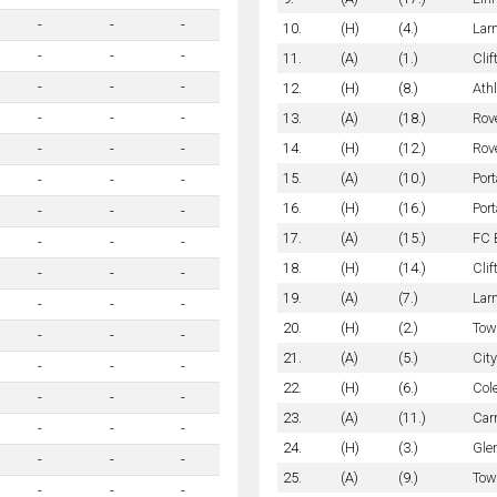
-
-
-
10.
(H)
(4.)
Lar
-
-
-
11.
(A)
(1.)
Clif
-
-
-
12.
(H)
(8.)
Athl
13.
(A)
(18.)
Rov
-
-
-
14.
(H)
(12.)
Rov
-
-
-
15.
(A)
(10.)
Por
-
-
-
16.
(H)
(16.)
Por
-
-
-
17.
(A)
(15.)
FC 
-
-
-
18.
(H)
(14.)
Clif
-
-
-
19.
(A)
(7.)
Lar
-
-
-
20.
(H)
(2.)
Tow
-
-
-
21.
(A)
(5.)
Cit
-
-
-
22.
(H)
(6.)
Col
-
-
-
23.
(A)
(11.)
Car
-
-
-
24.
(H)
(3.)
Gle
-
-
-
25.
(A)
(9.)
Tow
-
-
-