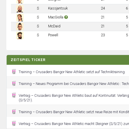
S
Kassjantsuk
24
6
S
MacGiolla
21
5
S
McDaid
21
5
S
Powell
23
5
ZEITSPIEL TICKER
Training – Crusaders Bangor New Athletic setzt auf Techniktraining.
Training – Neues Programm bei Crusaders Bangor New Athletic : Techn
Vertrag – Crusaders Bangor New Athletic baut auf Kontinuität: Verlä
(S/5/21).
Training – Crusaders Bangor New Athletic setzt neue Reize mit Kondit
Vertrag – Crusaders Bangor New Athletic macht Steigner (S/5/21) zum