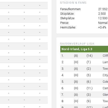
STADION & FANS:
-
-
-
Fanaufkommen:
27.552
-
-
-
Sitzplätze:
2.500
Stehplätze:
12.500
-
-
-
Preise:
Normal
-
-
-
Heimstärke:
+0.4%
-
-
-
-
-
-
SAISONVERLAUF LIGA:
-
-
-
Nord-Irland, Liga 5.3
-
-
-
1.
(A)
(14.)
Clif
-
-
-
2.
(H)
(7.)
Lar
-
-
-
3.
(A)
(2.)
Tow
-
-
-
4.
(H)
(5.)
Cit
-
-
-
5.
(A)
(6.)
Col
-
-
-
6.
(H)
(11.)
Car
-
-
-
7.
(A)
(3.)
Gle
-
-
-
8.
(H)
(9.)
Tow
-
-
-
9.
(A)
(17.)
Lin