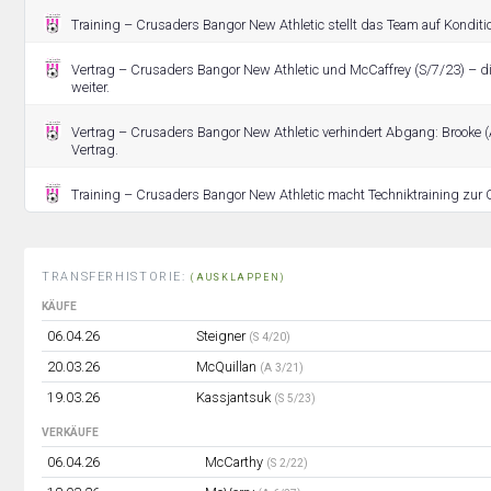
Training – Crusaders Bangor New Athletic stellt das Team auf Konditio
Vertrag – Crusaders Bangor New Athletic und McCaffrey (S/7/23) – 
weiter.
Vertrag – Crusaders Bangor New Athletic verhindert Abgang: Brooke
Vertrag.
Training – Crusaders Bangor New Athletic macht Techniktraining zur 
TRANSFERHISTORIE:
(AUSKLAPPEN)
KÄUFE
06.04.26
Steigner
(S 4/20)
20.03.26
McQuillan
(A 3/21)
19.03.26
Kassjantsuk
(S 5/23)
VERKÄUFE
06.04.26
McCarthy
(S 2/22)