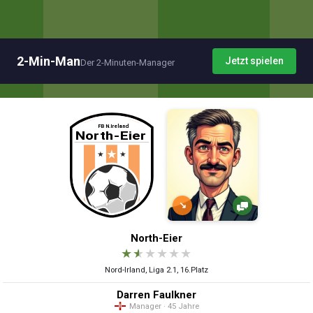
2-Min-Man
Jetzt spielen
Der 2-Minuten-Manager
↘
North-Eier
★
★
★
★
★
★
Nord-Irland, Liga 2.1, 16.Platz
Darren Faulkner
Manager · 45 Jahre