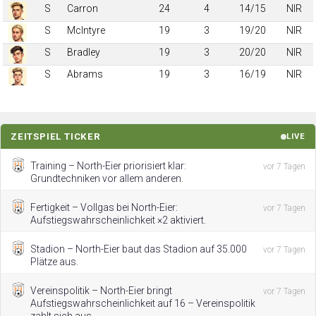
S
Carron
24
4
14/15
NIR
S
McIntyre
19
3
19/20
NIR
S
Bradley
19
3
20/20
NIR
S
Abrams
19
3
16/19
NIR
ZEITSPIEL TICKER
LIVE
Training – North-Eier priorisiert klar:
vor 7 Tagen
Grundtechniken vor allem anderen.
Fertigkeit – Vollgas bei North-Eier:
vor 7 Tagen
Aufstiegswahrscheinlichkeit ×2 aktiviert.
Stadion – North-Eier baut das Stadion auf 35.000
vor 7 Tagen
Plätze aus.
Vereinspolitik – North-Eier bringt
vor 7 Tagen
Aufstiegswahrscheinlichkeit auf 16 – Vereinspolitik