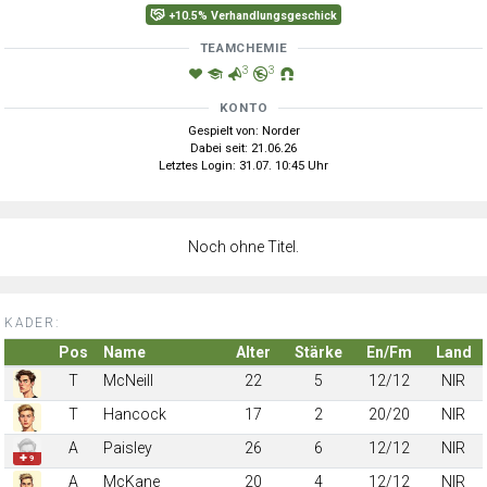
+10.5% Verhandlungsgeschick
TEAMCHEMIE
3
3
KONTO
Gespielt von: Norder
Dabei seit: 21.06.26
Letztes Login: 31.07. 10:45 Uhr
Noch ohne Titel.
KADER:
Pos
Name
Alter
Stärke
En/Fm
Land
T
McNeill
22
5
12/12
NIR
T
Hancock
17
2
20/20
NIR
A
Paisley
26
6
12/12
NIR
✚ 9
A
McKane
20
4
12/12
NIR