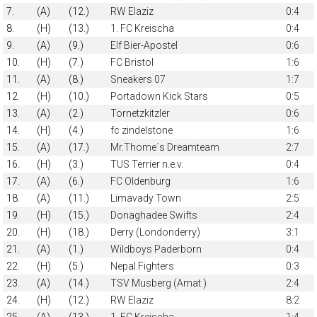
7.
(A)
(12.)
RW Elaziz
0:4
8.
(H)
(13.)
1. FC Kreischa
0:4
9.
(A)
(9.)
Elf Bier-Apostel
0:6
10.
(H)
(7.)
FC Bristol
1:6
11.
(A)
(8.)
Sneakers 07
1:7
12.
(H)
(10.)
Portadown Kick Stars
0:5
13.
(A)
(2.)
Tornetzkitzler
0:6
14.
(H)
(4.)
fc zindelstone
1:6
15.
(A)
(17.)
Mr.Thome´s Dreamteam
2:7
16.
(H)
(3.)
TUS Terrier n.e.v.
0:4
17.
(A)
(6.)
FC Oldenburg
1:6
18.
(A)
(11.)
Limavady Town
2:5
19.
(H)
(15.)
Donaghadee Swifts
2:4
20.
(H)
(18.)
Derry (Londonderry)
3:1
21.
(A)
(1.)
Wildboys Paderborn
0:4
22.
(H)
(5.)
Nepal Fighters
0:3
23.
(A)
(14.)
TSV Musberg (Amat.)
2:4
24.
(H)
(12.)
RW Elaziz
8:2
25.
(A)
(13.)
1. FC Kreischa
1:4