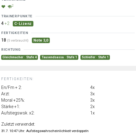
2
TRAINERPUNKTE
4
+2
C-Lizenz
FERTIGKEITEN
18
Note 3,0
(5 verbraucht)
RICHTUNG
Gleichmacher · Stufe 4
Tausendsassa · Stufe 1
Schleifer · Stufe 1
FERTIGKEITEN:
En/Fm + 2:
4x
Arzt:
3x
Moral +25%:
3x
Stärke +1:
2x
Aufstiegswsk. x2:
1x
Zuletzt verwendet:
31.7. 10:47 Uhr: Aufstiegswahrscheinlichkeit verdoppeln