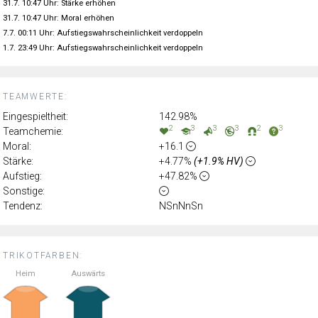
31.7. 10:47 Uhr: Stärke erhöhen
31.7. 10:47 Uhr: Moral erhöhen
7.7. 00:11 Uhr: Aufstiegswahrscheinlichkeit verdoppeln
1.7. 23:49 Uhr: Aufstiegswahrscheinlichkeit verdoppeln
TEAMWERTE:
Eingespieltheit:
142.98%
2
3
3
3
2
3
Teamchemie:
Moral:
+16.1
Stärke:
+4.77%
(+1.9% HV)
Aufstieg:
+47.82%
Sonstige:
Tendenz:
NSnNnSn
TRIKOTFARBEN:
Heim
Auswärts