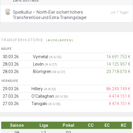
zahlt sich aus.
Spielkultur – North-Eier sichert höhere
vor 7 Tagen
Transfererlöse und Extra-Trainingslager.
TRANSFERHISTORIE:
(AUSKLAPPEN)
KÄUFE
30.03.26
Vymetal
16.691.752 €
(A 6/25)
28.03.26
Levén
14.125.957 €
(A 6/27)
28.03.26
Blomgren
20.718.070 €
(M 6/27)
VERKÄUFE
29.03.26
Hillery
86.249.749 €
(A 8/32)
27.03.26
O’Callaghan
4.474.151 €
(M 5/35)
27.03.26
Tanigaki
4.474.151 €
(A 5/35)
Saison
Liga
Pokal
CC
EC
KC