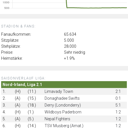
STADION & FANS:
Fanaufkommen:
65.634
Sitzplätze:
5.000
Stehplätze:
28.000
Preise:
Sehr niedrig
Heimstärke:
+1.9%
SAISONVERLAUF LIGA:
Nord-Irland, Liga 2.1
1.
(H)
(11.)
Limavady Town
2:1
2.
(A)
(15.)
Donaghadee Swifts
0:1
3.
(A)
(18.)
Derry (Londonderry)
5:1
4.
(H)
(1.)
Wildboys Paderborn
1:2
5.
(A)
(5.)
Nepal Fighters
1:2
6.
(H)
(14.)
TSV Musberg (Amat.)
1:2