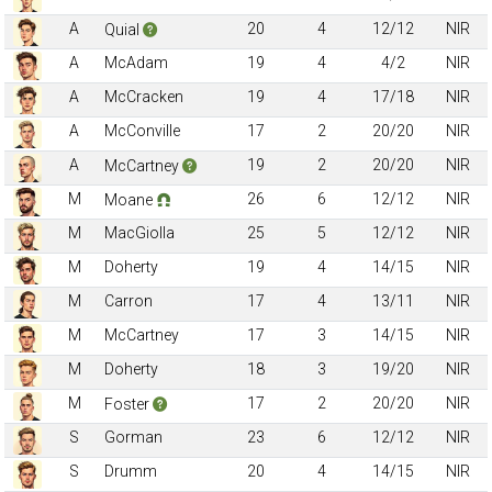
A
20
4
12/12
NIR
Quial
A
McAdam
19
4
4/2
NIR
A
McCracken
19
4
17/18
NIR
A
McConville
17
2
20/20
NIR
A
19
2
20/20
NIR
McCartney
M
26
6
12/12
NIR
Moane
M
MacGiolla
25
5
12/12
NIR
M
Doherty
19
4
14/15
NIR
M
Carron
17
4
13/11
NIR
M
McCartney
17
3
14/15
NIR
M
Doherty
18
3
19/20
NIR
M
17
2
20/20
NIR
Foster
S
Gorman
23
6
12/12
NIR
S
Drumm
20
4
14/15
NIR