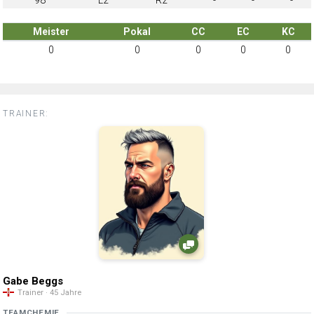
98
L2
R2
-
-
-
Meister
Pokal
CC
EC
KC
0
0
0
0
0
TRAINER:
Gabe Beggs
Trainer · 45 Jahre
TEAMCHEMIE