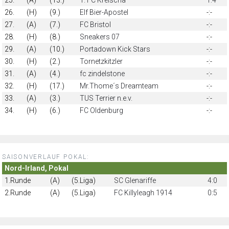
26.
(H)
(9.)
Elf Bier-Apostel
-:-
27.
(A)
(7.)
FC Bristol
-:-
28.
(H)
(8.)
Sneakers 07
-:-
29.
(A)
(10.)
Portadown Kick Stars
-:-
30.
(H)
(2.)
Tornetzkitzler
-:-
31.
(A)
(4.)
fc zindelstone
-:-
32.
(H)
(17.)
Mr.Thome´s Dreamteam
-:-
33.
(A)
(3.)
TUS Terrier n.e.v.
-:-
34.
(H)
(6.)
FC Oldenburg
-:-
SAISONVERLAUF POKAL:
Nord-Irland, Pokal
1.Runde
(A)
(5.Liga)
SC Glenariffe
4:0
2.Runde
(A)
(5.Liga)
FC Killyleagh 1914
0:5