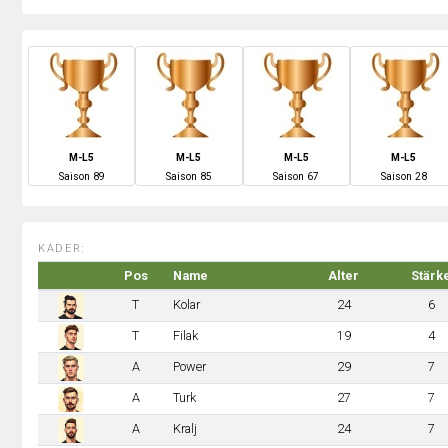
M-L5
M-L5
M-L5
M-L5
S
aison
89
S
aison
85
S
aison
67
S
aison
28
KADER:
Pos
Name
Alter
Stärk
T
Kolar
24
6
T
Filak
19
4
A
Power
29
7
A
Turk
27
7
A
Kralj
24
7