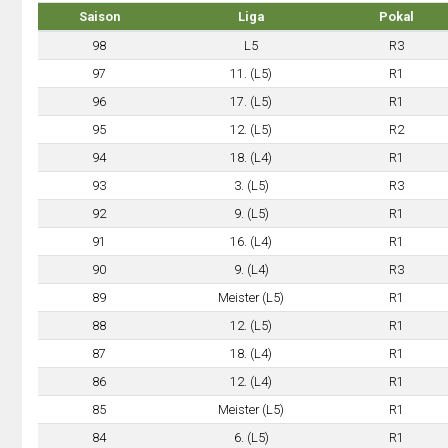
Saison
Liga
Pokal
98
L5
R3
97
11. (L5)
R1
96
17. (L5)
R1
95
12. (L5)
R2
94
18. (L4)
R1
93
3. (L5)
R3
92
9. (L5)
R1
91
16. (L4)
R1
90
9. (L4)
R3
89
Meister (L5)
R1
88
12. (L5)
R1
87
18. (L4)
R1
86
12. (L4)
R1
85
Meister (L5)
R1
84
6. (L5)
R1