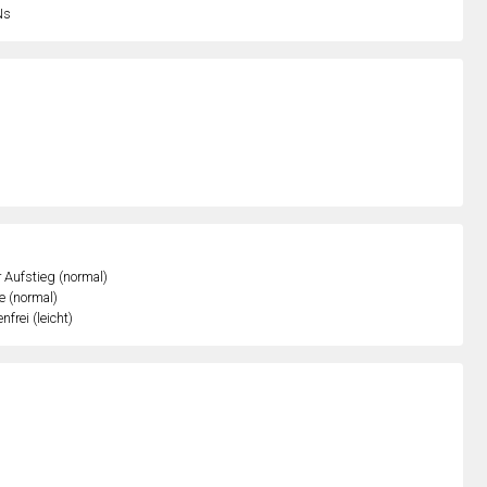
Ns
r Aufstieg (normal)
e (normal)
nfrei (leicht)