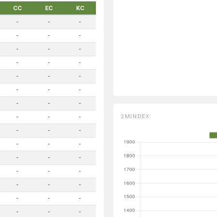
CC
EC
KC
-
-
-
-
-
-
-
-
-
-
-
-
-
-
-
-
-
-
-
-
-
2MINDEX:
-
-
-
-
-
-
-
-
-
-
-
-
-
-
-
-
-
-
-
-
-
-
-
-