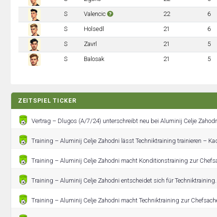
S
Valencic
22
6
S
Holsedl
21
6
S
Zavrl
21
5
S
Balosak
21
5
ZEITSPIEL TICKER
Vertrag – Dlugos (A/7/24) unterschreibt neu bei Aluminij Celje Zahod
Training – Aluminij Celje Zahodni lässt Techniktraining trainieren – K
Training – Aluminij Celje Zahodni macht Konditionstraining zur Chefs
Training – Aluminij Celje Zahodni entscheidet sich für Techniktraining.
Training – Aluminij Celje Zahodni macht Techniktraining zur Chefsach