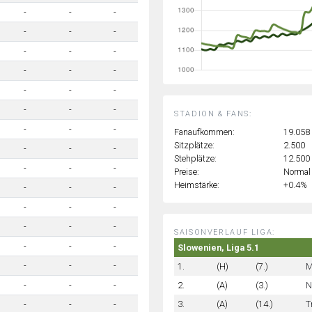
-
-
-
-
-
-
-
-
-
-
-
-
-
-
-
-
-
-
STADION & FANS:
-
-
-
Fanaufkommen:
19.058
Sitzplätze:
2.500
-
-
-
Stehplätze:
12.500
-
-
-
Preise:
Normal
Heimstärke:
+0.4%
-
-
-
-
-
-
-
-
-
SAISONVERLAUF LIGA:
-
-
-
Slowenien, Liga 5.1
-
-
-
1.
(H)
(7.)
M
2.
(A)
(3.)
N
-
-
-
3.
(A)
(14.)
T
-
-
-