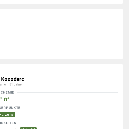
 Kozoderc
ainer · 51 Jahre
MCHEMIE
3
4
NERPUNKTE
-Lizenz
IGKEITEN