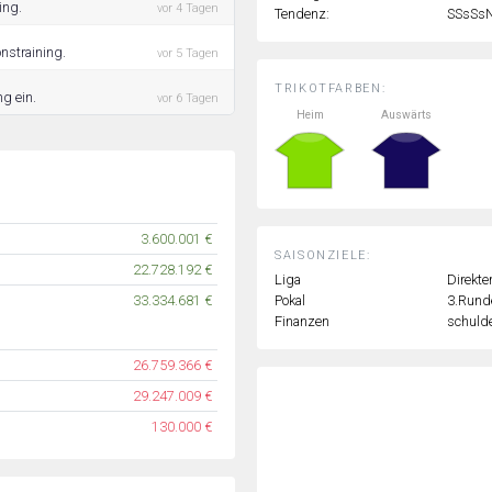
ing.
vor 4 Tagen
Tendenz:
SSsSs
nstraining.
vor 5 Tagen
TRIKOTFARBEN:
ng ein.
vor 6 Tagen
Heim
Auswärts
3.600.001 €
SAISONZIELE:
22.728.192 €
Liga
Direkte
Pokal
3.Rund
33.334.681 €
Finanzen
schulde
26.759.366 €
29.247.009 €
130.000 €