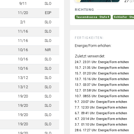
27
(27
9/11
SLO
RICHTUNG
11/20
ESP
Tausendsassa · Stufe 4
Schleifer · St
2/1
SLO
11/16
SLO
FERTIGKEITEN:
11/16
SLO
Energie/Form erhöhen:
10/16
NIR
Zuletzt verwendet:
10/16
SLO
24.7. 23:31 Uhr: Energie/Form erhöhen
15.7. 21:35 Uhr: Energie/Form erhöhen
10/16
SLO
15.7. 01:20 Uhr: Energie/Form erhöhen
13/12
SLO
13.7. 15:16 Uhr: Energie/Form erhöhen
13.7. 03:37 Uhr: Energie/Form erhöhen
13/12
SLO
12.7. 01:58 Uhr: Energie/Form erhöhen
19/20
SLO
10.7. 08:55 Uhr: Energie/Form erhöhen
9.7. 20:07 Uhr: Energie/Form erhöhen
19/20
SLO
7.7. 12:33 Uhr: Energie/Form erhöhen
6.7. 09:41 Uhr: Energie/Form erhöhen
19/20
SLO
4.7. 20:14 Uhr: Energie/Form erhöhen
19/20
SLO
3.7. 01:10 Uhr: Energie/Form erhöhen
28.6. 17:27 Uhr: Energie/Form erhöhen
19/20
SLO