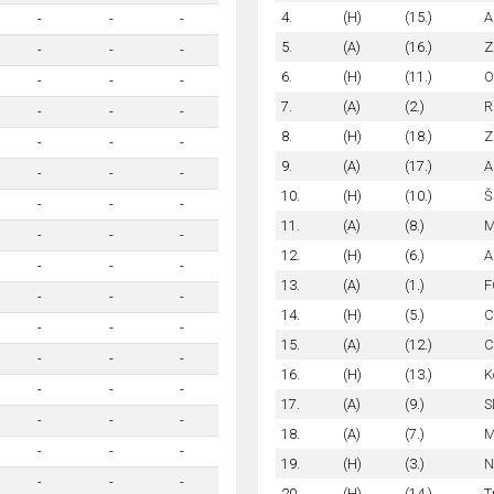
4.
(H)
(15.)
A
-
-
-
5.
(A)
(16.)
Z
-
-
-
6.
(H)
(11.)
O
-
-
-
7.
(A)
(2.)
R
-
-
-
8.
(H)
(18.)
Z
-
-
-
9.
(A)
(17.)
A
-
-
-
10.
(H)
(10.)
Š
-
-
-
11.
(A)
(8.)
M
-
-
-
12.
(H)
(6.)
A
-
-
-
13.
(A)
(1.)
F
-
-
-
14.
(H)
(5.)
C
-
-
-
15.
(A)
(12.)
C
-
-
-
16.
(H)
(13.)
K
-
-
-
17.
(A)
(9.)
S
-
-
-
18.
(A)
(7.)
M
-
-
-
19.
(H)
(3.)
N
-
-
-
20.
(H)
(14.)
T