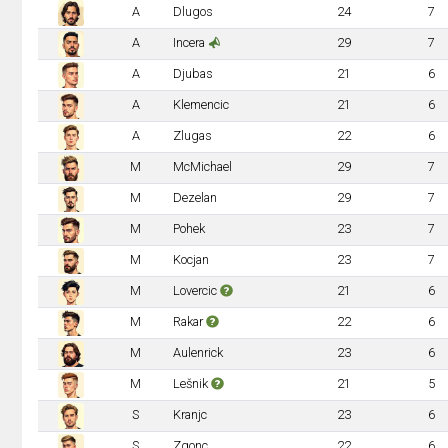
A
Dlugos
24
7
A
Incera
29
7
A
Djubas
21
6
A
Klemencic
21
6
A
Zlugas
22
6
M
McMichael
29
7
M
Dezelan
29
7
M
Pohek
23
7
M
Kocjan
23
7
M
Lovercic
21
6
M
Rakar
22
6
M
Aulenrick
23
6
M
Lešnik
21
5
S
Kranjc
23
6
S
Zgonc
22
6