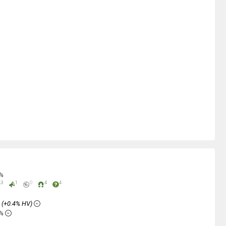
0%
3
1
0
4
4
%
(+0.4% HV)
8%