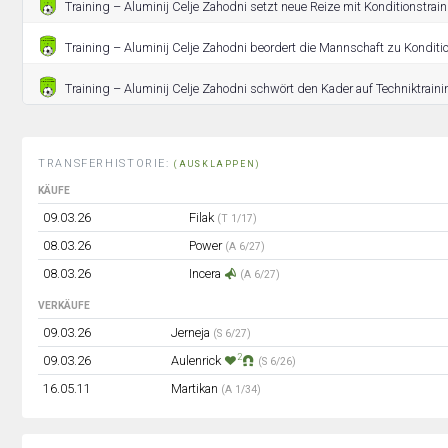
Training – Aluminij Celje Zahodni setzt neue Reize mit Konditionstrain
Training – Aluminij Celje Zahodni beordert die Mannschaft zu Konditio
Training – Aluminij Celje Zahodni schwört den Kader auf Techniktraini
TRANSFERHISTORIE:
(AUSKLAPPEN)
KÄUFE
09.03.26
Filak
(T 1/17)
08.03.26
Power
(A 6/27)
08.03.26
Incera
(A 6/27)
VERKÄUFE
09.03.26
Jerneja
(S 6/27)
2
09.03.26
Aulenrick
(S 6/26)
16.05.11
Martikan
(A 1/34)