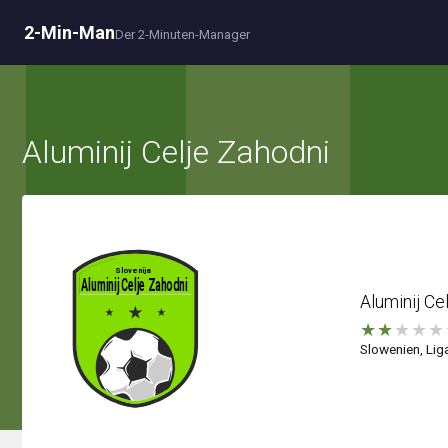
2-Min-Man
Der 2-Minuten-Manager
Aluminij Celje Zahodni
Aluminij Ce
★
★
★
★
★
Slowenien, Liga