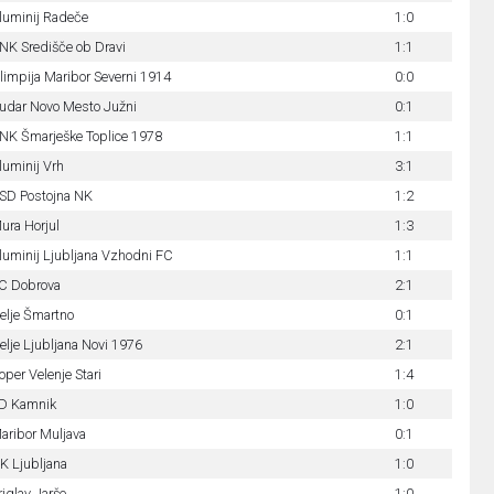
luminij Radeče
1:0
NK Središče ob Dravi
1:1
limpija Maribor Severni 1914
0:0
udar Novo Mesto Južni
0:1
NK Šmarješke Toplice 1978
1:1
luminij Vrh
3:1
SD Postojna NK
1:2
ura Horjul
1:3
luminij Ljubljana Vzhodni FC
1:1
C Dobrova
2:1
elje Šmartno
0:1
elje Ljubljana Novi 1976
2:1
oper Velenje Stari
1:4
D Kamnik
1:0
aribor Muljava
0:1
K Ljubljana
1:0
riglav Jarše
1:0