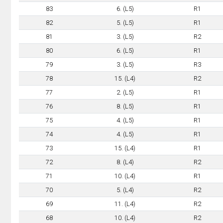
83
6. (L5)
R1
82
5. (L5)
R1
81
3. (L5)
R2
80
6. (L5)
R1
79
3. (L5)
R3
78
15. (L4)
R2
77
2. (L5)
R1
76
8. (L5)
R1
75
4. (L5)
R1
74
4. (L5)
R1
73
15. (L4)
R1
72
8. (L4)
R2
71
10. (L4)
R1
70
5. (L4)
R2
69
11. (L4)
R2
68
10. (L4)
R2