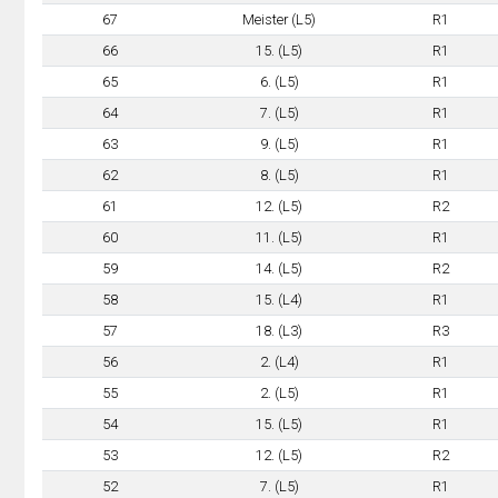
67
Meister (L5)
R1
66
15. (L5)
R1
65
6. (L5)
R1
64
7. (L5)
R1
63
9. (L5)
R1
62
8. (L5)
R1
61
12. (L5)
R2
60
11. (L5)
R1
59
14. (L5)
R2
58
15. (L4)
R1
57
18. (L3)
R3
56
2. (L4)
R1
55
2. (L5)
R1
54
15. (L5)
R1
53
12. (L5)
R2
52
7. (L5)
R1