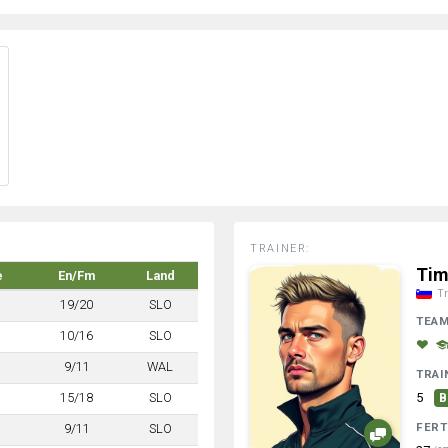
TRAINER:
Tim
e
En/Fm
Land
Tr
19/20
SLO
TEA
10/16
SLO
9/11
WAL
TRAI
15/18
SLO
5
B
FERT
9/11
SLO