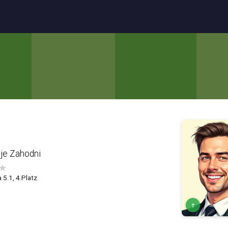
lje Zahodni
★
 5.1, 4.Platz
↑