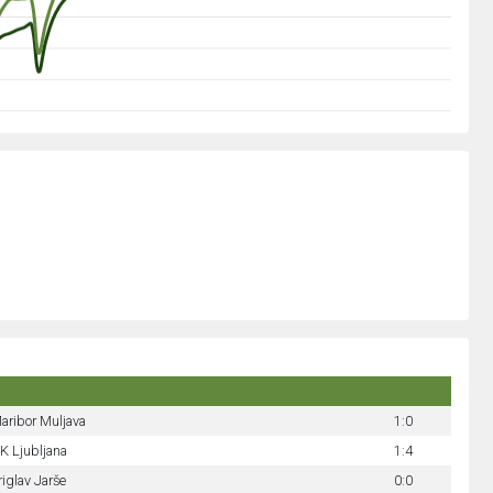
aribor Muljava
1:0
K Ljubljana
1:4
riglav Jarše
0:0