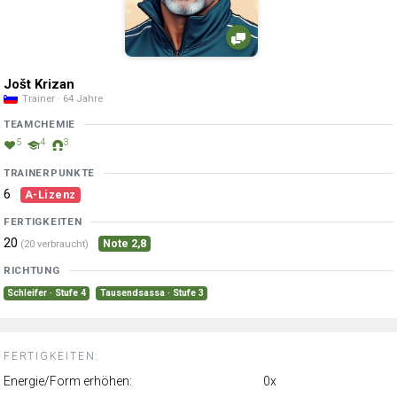
Jošt Krizan
Trainer · 64 Jahre
TEAMCHEMIE
5
4
3
TRAINERPUNKTE
6
A-Lizenz
FERTIGKEITEN
20
Note 2,8
(20 verbraucht)
RICHTUNG
Schleifer · Stufe 4
Tausendsassa · Stufe 3
FERTIGKEITEN:
Energie/Form erhöhen:
0x