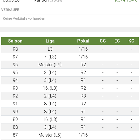
(S 5/29)
VERKÄUFE
Keine Verkäufe vorhanden
Saison
Liga
Pokal
CC
EC
KC
98
L3
1/16
-
-
-
97
7. (L3)
1/16
-
-
-
96
Meister (L4)
R2
-
-
-
95
3. (L4)
R2
-
-
-
94
3. (L4)
R1
-
-
-
93
16. (L3)
R2
-
-
-
92
2. (L4)
R3
-
-
-
91
8. (L4)
R2
-
-
-
90
8. (L4)
R1
-
-
-
89
16. (L3)
R1
-
-
-
88
3. (L4)
R1
-
-
-
87
Meister (L5)
1/16
-
-
-