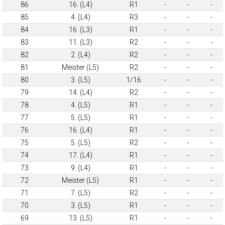
86
16. (L4)
R1
-
-
-
85
4. (L4)
R3
-
-
-
84
16. (L3)
R1
-
-
-
83
11. (L3)
R2
-
-
-
82
2. (L4)
R2
-
-
-
81
Meister (L5)
R2
-
-
-
80
3. (L5)
1/16
-
-
-
79
14. (L4)
R2
-
-
-
78
4. (L5)
R1
-
-
-
77
5. (L5)
R1
-
-
-
76
16. (L4)
R1
-
-
-
75
5. (L5)
R2
-
-
-
74
17. (L4)
R1
-
-
-
73
9. (L4)
R1
-
-
-
72
Meister (L5)
R1
-
-
-
71
7. (L5)
R2
-
-
-
70
3. (L5)
R1
-
-
-
69
13. (L5)
R1
-
-
-