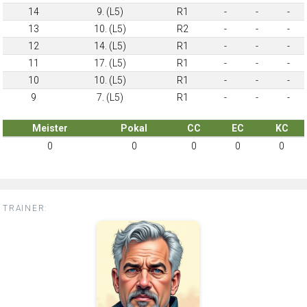
14
9. (L5)
R1
-
-
-
13
10. (L5)
R2
-
-
-
12
14. (L5)
R1
-
-
-
11
17. (L5)
R1
-
-
-
10
10. (L5)
R1
-
-
-
9
7. (L5)
R1
-
-
-
Meister
Pokal
CC
EC
KC
0
0
0
0
0
TRAINER: