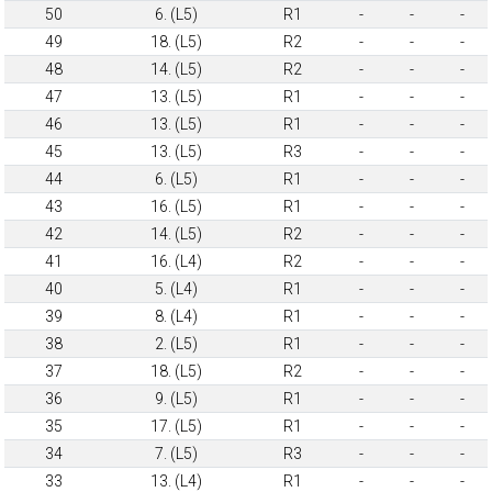
50
6. (L5)
R1
-
-
-
49
18. (L5)
R2
-
-
-
48
14. (L5)
R2
-
-
-
47
13. (L5)
R1
-
-
-
46
13. (L5)
R1
-
-
-
45
13. (L5)
R3
-
-
-
44
6. (L5)
R1
-
-
-
43
16. (L5)
R1
-
-
-
42
14. (L5)
R2
-
-
-
41
16. (L4)
R2
-
-
-
40
5. (L4)
R1
-
-
-
39
8. (L4)
R1
-
-
-
38
2. (L5)
R1
-
-
-
37
18. (L5)
R2
-
-
-
36
9. (L5)
R1
-
-
-
35
17. (L5)
R1
-
-
-
34
7. (L5)
R3
-
-
-
33
13. (L4)
R1
-
-
-