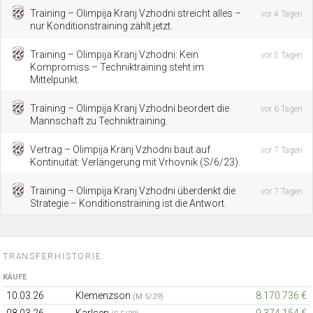
Training – Olimpija Kranj Vzhodni streicht alles –
vor 4 Tagen
nur Konditionstraining zählt jetzt.
Training – Olimpija Kranj Vzhodni: Kein
vor 5 Tagen
Kompromiss – Techniktraining steht im
Mittelpunkt.
Training – Olimpija Kranj Vzhodni beordert die
vor 6 Tagen
Mannschaft zu Techniktraining.
Vertrag – Olimpija Kranj Vzhodni baut auf
vor 7 Tagen
Kontinuität: Verlängerung mit Vrhovnik (S/6/23).
Training – Olimpija Kranj Vzhodni überdenkt die
vor 7 Tagen
Strategie – Konditionstraining ist die Antwort.
TRANSFERHISTORIE:
KÄUFE
10.03.26
Klemenzson
8.170.736 €
(M 5/29)
08.03.26
Karlsen
9.374.154 €