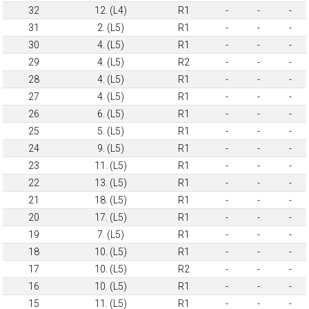
32
12. (L4)
R1
-
-
-
31
2. (L5)
R1
-
-
-
30
4. (L5)
R1
-
-
-
29
4. (L5)
R2
-
-
-
28
4. (L5)
R1
-
-
-
27
4. (L5)
R1
-
-
-
26
6. (L5)
R1
-
-
-
25
5. (L5)
R1
-
-
-
24
9. (L5)
R1
-
-
-
23
11. (L5)
R1
-
-
-
22
13. (L5)
R1
-
-
-
21
18. (L5)
R1
-
-
-
20
17. (L5)
R1
-
-
-
19
7. (L5)
R1
-
-
-
18
10. (L5)
R1
-
-
-
17
10. (L5)
R2
-
-
-
16
10. (L5)
R1
-
-
-
15
11. (L5)
R1
-
-
-