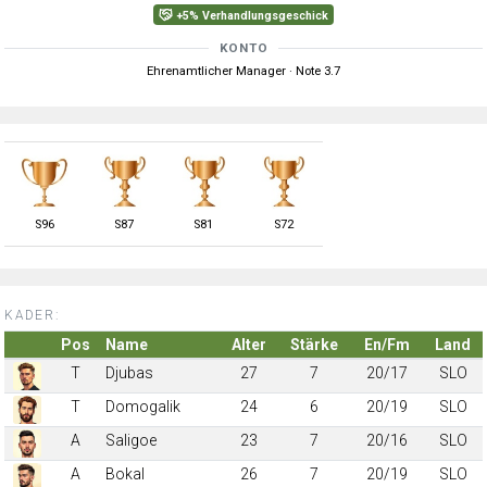
+5% Verhandlungsgeschick
KONTO
Ehrenamtlicher Manager · Note 3.7
S
96
S
87
S
81
S
72
KADER:
Pos
Name
Alter
Stärke
En/Fm
Land
T
Djubas
27
7
20/17
SLO
T
Domogalik
24
6
20/19
SLO
A
Saligoe
23
7
20/16
SLO
A
Bokal
26
7
20/19
SLO