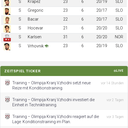
S
Krapez
23
6
20/19
SLO
S
Gregoric
23
6
20/17
SLO
S
Bacar
22
6
20/17
SLO
S
Hocevar
21
6
20/20
SLO
S
Karlsen
31
6
20/20
NOR
✚ 4
S
23
6
20/19
SLO
Vrhovnik
ZEITSPIEL TICKER
LIVE
Training – Olimpija Kranj Vzhodni setzt neue
vor 14 Stunden
Reize mit Konditionstraining.
Training – Olimpija Kranj Vzhodni investiert die
vor 2 Tagen
Einheit in Techniktraining.
Training – Olimpija Kranj Vzhodni reagiert auf die
vor 3 Tagen
Lage: Konditionstraining im Plan.