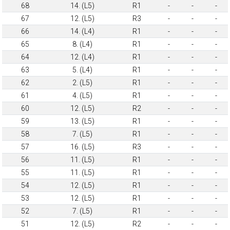
68
14. (L5)
R1
-
-
-
67
12. (L5)
R3
-
-
-
66
14. (L4)
R1
-
-
-
65
8. (L4)
R1
-
-
-
64
12. (L4)
R1
-
-
-
63
5. (L4)
R1
-
-
-
62
2. (L5)
R1
-
-
-
61
4. (L5)
R1
-
-
-
60
12. (L5)
R2
-
-
-
59
13. (L5)
R1
-
-
-
58
7. (L5)
R1
-
-
-
57
16. (L5)
R3
-
-
-
56
11. (L5)
R1
-
-
-
55
11. (L5)
R1
-
-
-
54
12. (L5)
R1
-
-
-
53
12. (L5)
R1
-
-
-
52
7. (L5)
R1
-
-
-
51
12. (L5)
R2
-
-
-