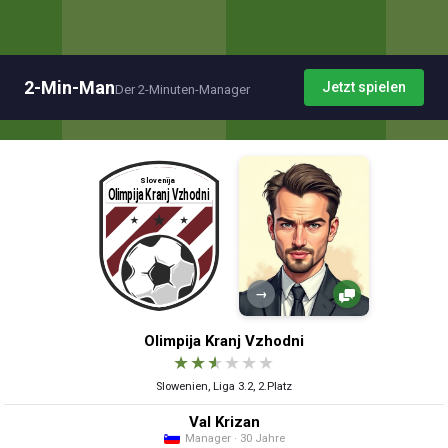
2-Min-Man
Jetzt spielen
Der 2-Minuten-Manager
→
Olimpija Kranj Vzhodni
★
★
★
★
★
★
Slowenien, Liga 3.2, 2.Platz
Val Krizan
Manager · 30 Jahre