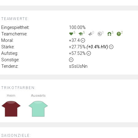
TEAMWERTE:
Eingespieltheit:
100.00%
5
5
0
0
5
2
Teamchemie:
Moral:
+37.4
Stärke:
+27.75%
(+0.4% HV)
Aufstieg:
+57.52%
Sonstige:
Tendenz:
sSsUsNn
TRIKOTFARBEN:
Heim
Auswärts
SAISONZIELE: