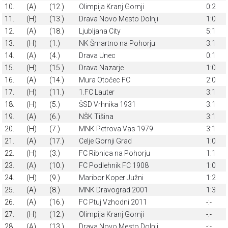
10.
(A)
(12.)
Olimpija Kranj Gornji
0:2
11.
(H)
(13.)
Drava Novo Mesto Dolnji
1:0
12.
(A)
(18.)
Ljubljana City
5:1
13.
(H)
(1.)
NK Šmartno na Pohorju
3:1
14.
(A)
(4.)
Drava Unec
0:1
15.
(H)
(15.)
Drava Nazarje
1:0
16.
(A)
(14.)
Mura Otočec FC
2:0
17.
(H)
(11.)
1.FC Lauter
3:1
18.
(H)
(5.)
ŠSD Vrhnika 1931
3:1
19.
(A)
(6.)
NŠK Tišina
3:1
20.
(H)
(7.)
MNK Petrova Vas 1979
3:1
21.
(A)
(17.)
Celje Gornji Grad
1:0
22.
(H)
(3.)
FC Ribnica na Pohorju
1:1
23.
(A)
(10.)
FC Podlehnik FC 1908
1:0
24.
(H)
(9.)
Maribor Koper Južni
1:2
25.
(A)
(8.)
MNK Dravograd 2001
1:3
26.
(A)
(16.)
FC Ptuj Vzhodni 2011
-:-
27.
(H)
(12.)
Olimpija Kranj Gornji
-:-
28.
(A)
(13.)
Drava Novo Mesto Dolnji
-:-