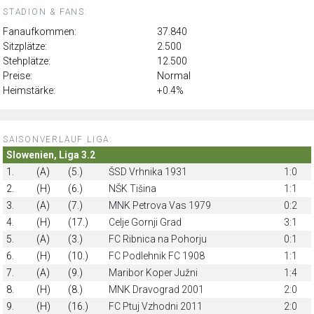
STADION & FANS:
Fanaufkommen:
37.840
Sitzplätze:
2.500
Stehplätze:
12.500
Preise:
Normal
Heimstärke:
+0.4%
SAISONVERLAUF LIGA:
Slowenien, Liga 3.2
1.
(A)
(5.)
ŠSD Vrhnika 1931
1:0
2.
(H)
(6.)
NŠK Tišina
1:1
3.
(A)
(7.)
MNK Petrova Vas 1979
0:2
4.
(H)
(17.)
Celje Gornji Grad
3:1
5.
(A)
(3.)
FC Ribnica na Pohorju
0:1
6.
(H)
(10.)
FC Podlehnik FC 1908
1:1
7.
(A)
(9.)
Maribor Koper Južni
1:4
8.
(H)
(8.)
MNK Dravograd 2001
2:0
9.
(H)
(16.)
FC Ptuj Vzhodni 2011
2:0