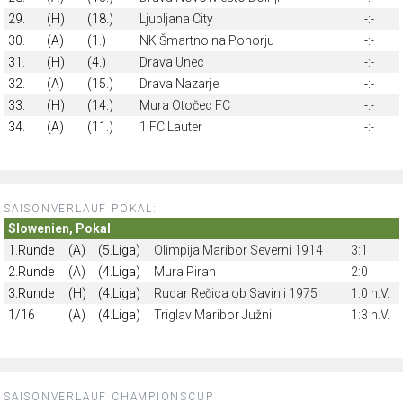
29.
(H)
(18.)
Ljubljana City
-:-
30.
(A)
(1.)
NK Šmartno na Pohorju
-:-
31.
(H)
(4.)
Drava Unec
-:-
32.
(A)
(15.)
Drava Nazarje
-:-
33.
(H)
(14.)
Mura Otočec FC
-:-
34.
(A)
(11.)
1.FC Lauter
-:-
SAISONVERLAUF POKAL:
Slowenien, Pokal
1.Runde
(A)
(5.Liga)
Olimpija Maribor Severni 1914
3:1
2.Runde
(A)
(4.Liga)
Mura Piran
2:0
3.Runde
(H)
(4.Liga)
Rudar Rečica ob Savinji 1975
1:0 n.V.
1/16
(A)
(4.Liga)
Triglav Maribor Južni
1:3 n.V.
SAISONVERLAUF CHAMPIONSCUP