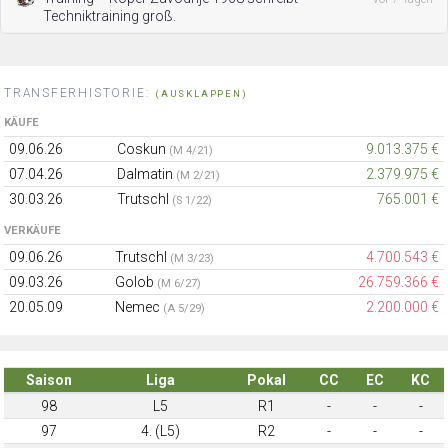
Techniktraining groß.
TRANSFERHISTORIE:
(AUSKLAPPEN)
KÄUFE
09.06.26
Coskun
9.013.375 €
(M 4/21)
07.04.26
Dalmatin
2.379.975 €
(M 2/21)
30.03.26
Trutschl
765.001 €
(S 1/22)
VERKÄUFE
09.06.26
Trutschl
4.700.543 €
(M 3/23)
09.03.26
Golob
26.759.366 €
(M 6/27)
20.05.09
Nemec
2.200.000 €
(A 5/29)
Saison
Liga
Pokal
CC
EC
KC
98
L5
R1
-
-
-
97
4. (L5)
R2
-
-
-