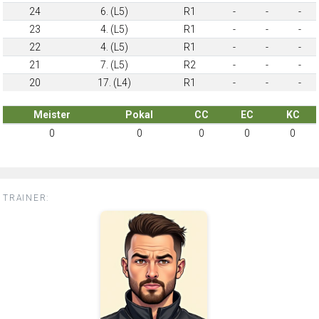
24
6. (L5)
R1
-
-
-
23
4. (L5)
R1
-
-
-
22
4. (L5)
R1
-
-
-
21
7. (L5)
R2
-
-
-
20
17. (L4)
R1
-
-
-
Meister
Pokal
CC
EC
KC
0
0
0
0
0
TRAINER: