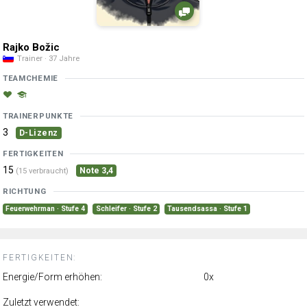
Rajko Božic
Trainer · 37 Jahre
TEAMCHEMIE
TRAINERPUNKTE
3
D-Lizenz
FERTIGKEITEN
15
Note 3,4
(15 verbraucht)
RICHTUNG
Feuerwehrman · Stufe 4
Schleifer · Stufe 2
Tausendsassa · Stufe 1
FERTIGKEITEN:
Energie/Form erhöhen:
0x
Zuletzt verwendet: