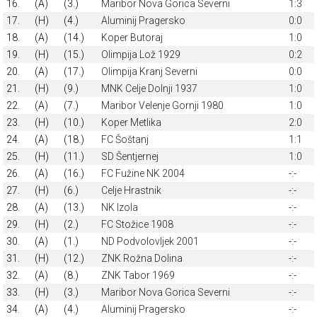
16.
(A)
(3.)
Maribor Nova Gorica Severni
1:3
17.
(H)
(4.)
Aluminij Pragersko
0:0
18.
(A)
(14.)
Koper Butoraj
1:0
19.
(H)
(15.)
Olimpija Lož 1929
0:2
20.
(A)
(17.)
Olimpija Kranj Severni
0:0
21.
(H)
(9.)
MNK Celje Dolnji 1937
1:0
22.
(A)
(7.)
Maribor Velenje Gornji 1980
1:0
23.
(H)
(10.)
Koper Metlika
2:0
24.
(A)
(18.)
FC Šoštanj
1:1
25.
(H)
(11.)
SD Šentjernej
1:0
26.
(A)
(16.)
FC Fužine NK 2004
-:-
27.
(H)
(6.)
Celje Hrastnik
-:-
28.
(A)
(13.)
NK Izola
-:-
29.
(H)
(2.)
FC Stožice 1908
-:-
30.
(A)
(1.)
ND Podvolovljek 2001
-:-
31.
(H)
(12.)
ZNK Rožna Dolina
-:-
32.
(A)
(8.)
ZNK Tabor 1969
-:-
33.
(H)
(3.)
Maribor Nova Gorica Severni
-:-
34.
(A)
(4.)
Aluminij Pragersko
-:-