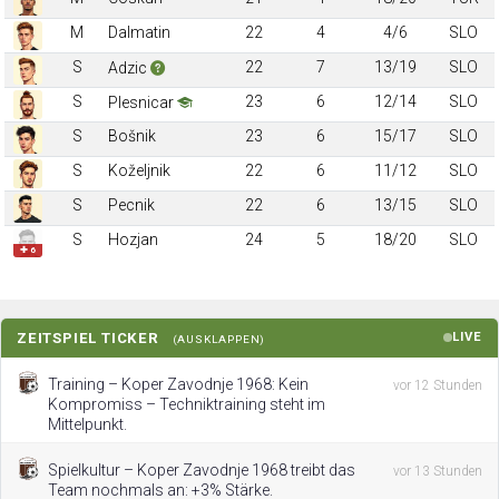
M
Dalmatin
22
4
4/6
SLO
S
22
7
13/19
SLO
Adzic
S
23
6
12/14
SLO
Plesnicar
S
Bošnik
23
6
15/17
SLO
S
Koželjnik
22
6
11/12
SLO
S
Pecnik
22
6
13/15
SLO
S
Hozjan
24
5
18/20
SLO
✚ 6
ZEITSPIEL TICKER
LIVE
(AUSKLAPPEN)
Training – Koper Zavodnje 1968: Kein
vor 12 Stunden
Kompromiss – Techniktraining steht im
Mittelpunkt.
Spielkultur – Koper Zavodnje 1968 treibt das
vor 13 Stunden
Team nochmals an: +3% Stärke.