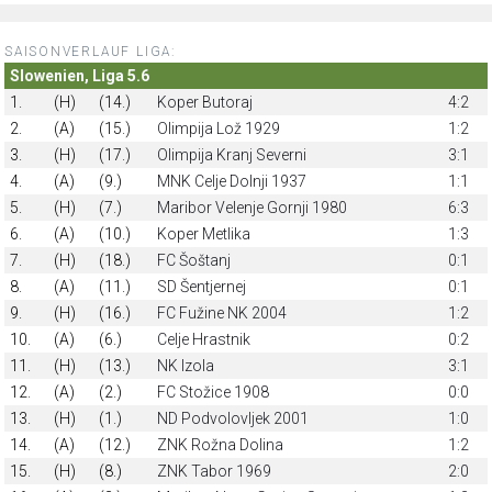
SAISONVERLAUF LIGA:
Slowenien, Liga 5.6
1.
(H)
(14.)
Koper Butoraj
4:2
2.
(A)
(15.)
Olimpija Lož 1929
1:2
3.
(H)
(17.)
Olimpija Kranj Severni
3:1
4.
(A)
(9.)
MNK Celje Dolnji 1937
1:1
5.
(H)
(7.)
Maribor Velenje Gornji 1980
6:3
6.
(A)
(10.)
Koper Metlika
1:3
7.
(H)
(18.)
FC Šoštanj
0:1
8.
(A)
(11.)
SD Šentjernej
0:1
9.
(H)
(16.)
FC Fužine NK 2004
1:2
10.
(A)
(6.)
Celje Hrastnik
0:2
11.
(H)
(13.)
NK Izola
3:1
12.
(A)
(2.)
FC Stožice 1908
0:0
13.
(H)
(1.)
ND Podvolovljek 2001
1:0
14.
(A)
(12.)
ZNK Rožna Dolina
1:2
15.
(H)
(8.)
ZNK Tabor 1969
2:0