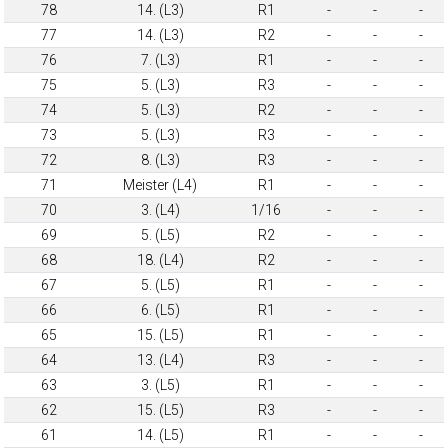
78
14. (L3)
R1
-
-
-
77
14. (L3)
R2
-
-
-
76
7. (L3)
R1
-
-
-
75
5. (L3)
R3
-
-
-
74
5. (L3)
R2
-
-
-
73
5. (L3)
R3
-
-
-
72
8. (L3)
R3
-
-
-
71
Meister (L4)
R1
-
-
-
70
3. (L4)
1/16
-
-
-
69
5. (L5)
R2
-
-
-
68
18. (L4)
R2
-
-
-
67
5. (L5)
R1
-
-
-
66
6. (L5)
R1
-
-
-
65
15. (L5)
R1
-
-
-
64
13. (L4)
R3
-
-
-
63
3. (L5)
R1
-
-
-
62
15. (L5)
R3
-
-
-
61
14. (L5)
R1
-
-
-