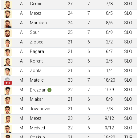
A
Gerbic
27
7
7/8
SLO
A
Metez
24
7
8/5
SLO
A
Martikan
24
7
8/6
SLO
A
Spur
25
7
8/9
SLO
A
Zlobec
21
6
2/2
SLO
A
Bagara
21
6
6/7
SLO
A
Korent
23
6
2/5
SLO
A
Zonta
21
5
1/4
SLO
M
Matelic
23
7
18/20
SLO
✚ 6
M
22
7
10/9
SLO
Drezelan
M
Mlakar
21
6
8/9
SLO
M
Jovanovic
21
6
7/8
SLO
M
Metez
23
6
9/12
SLO
M
Medved
22
6
9/12
SLO
M
Coskun
21
4
18/20
TUR