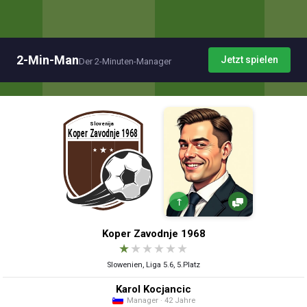
2-Min-Man
Jetzt spielen
Der 2-Minuten-Manager
↑
Koper Zavodnje 1968
★
★
★
★
★
★
Slowenien, Liga 5.6, 5.Platz
Karol Kocjancic
Manager · 42 Jahre