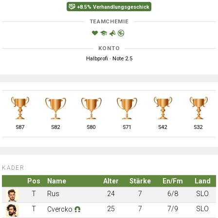
+8.5% Verhandlungsgeschick
TEAMCHEMIE
KONTO
Halbprofi · Note 2.5
S
87
S
82
S
80
S
71
S
42
S
32
KADER:
Pos
Name
Alter
Stärke
En/Fm
Land
T
Rus
24
7
6/8
SLO
T
25
7
7/9
SLO
Cvercko