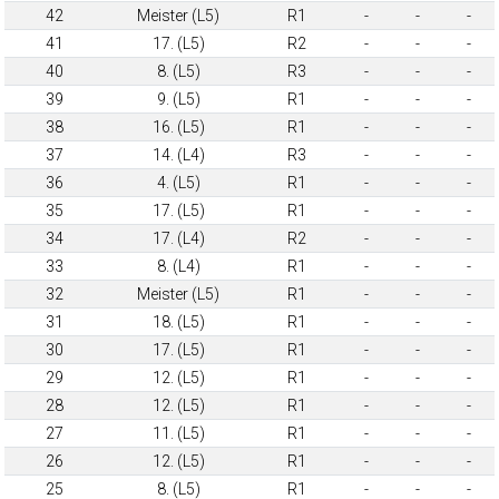
42
Meister (L5)
R1
-
-
-
41
17. (L5)
R2
-
-
-
40
8. (L5)
R3
-
-
-
39
9. (L5)
R1
-
-
-
38
16. (L5)
R1
-
-
-
37
14. (L4)
R3
-
-
-
36
4. (L5)
R1
-
-
-
35
17. (L5)
R1
-
-
-
34
17. (L4)
R2
-
-
-
33
8. (L4)
R1
-
-
-
32
Meister (L5)
R1
-
-
-
31
18. (L5)
R1
-
-
-
30
17. (L5)
R1
-
-
-
29
12. (L5)
R1
-
-
-
28
12. (L5)
R1
-
-
-
27
11. (L5)
R1
-
-
-
26
12. (L5)
R1
-
-
-
25
8. (L5)
R1
-
-
-