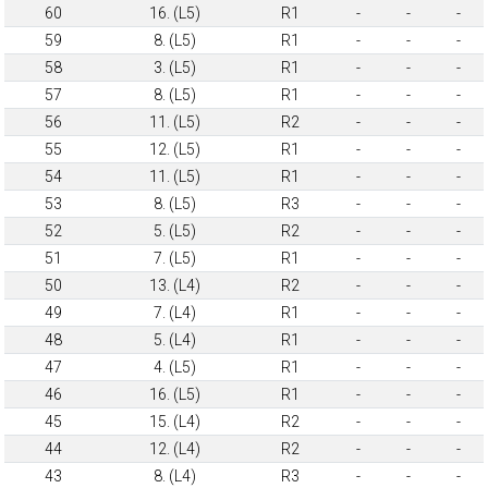
60
16. (L5)
R1
-
-
-
59
8. (L5)
R1
-
-
-
58
3. (L5)
R1
-
-
-
57
8. (L5)
R1
-
-
-
56
11. (L5)
R2
-
-
-
55
12. (L5)
R1
-
-
-
54
11. (L5)
R1
-
-
-
53
8. (L5)
R3
-
-
-
52
5. (L5)
R2
-
-
-
51
7. (L5)
R1
-
-
-
50
13. (L4)
R2
-
-
-
49
7. (L4)
R1
-
-
-
48
5. (L4)
R1
-
-
-
47
4. (L5)
R1
-
-
-
46
16. (L5)
R1
-
-
-
45
15. (L4)
R2
-
-
-
44
12. (L4)
R2
-
-
-
43
8. (L4)
R3
-
-
-