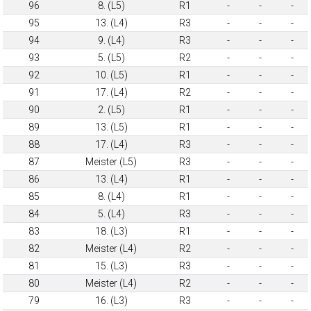
96
8. (L5)
R1
-
-
-
95
13. (L4)
R3
-
-
-
94
9. (L4)
R3
-
-
-
93
5. (L5)
R2
-
-
-
92
10. (L5)
R1
-
-
-
91
17. (L4)
R2
-
-
-
90
2. (L5)
R1
-
-
-
89
13. (L5)
R1
-
-
-
88
17. (L4)
R3
-
-
-
87
Meister (L5)
R3
-
-
-
86
13. (L4)
R1
-
-
-
85
8. (L4)
R1
-
-
-
84
5. (L4)
R3
-
-
-
83
18. (L3)
R1
-
-
-
82
Meister (L4)
R2
-
-
-
81
15. (L3)
R3
-
-
-
80
Meister (L4)
R2
-
-
-
79
16. (L3)
R3
-
-
-