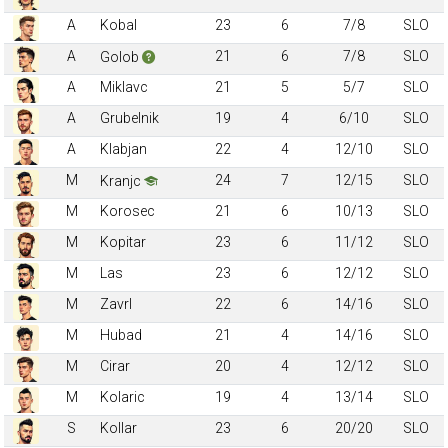
A
Kobal
23
6
7/8
SLO
A
21
6
7/8
SLO
Golob
A
Miklavc
21
5
5/7
SLO
A
Grubelnik
19
4
6/10
SLO
A
Klabjan
22
4
12/10
SLO
M
24
7
12/15
SLO
Kranjc
M
Korosec
21
6
10/13
SLO
M
Kopitar
23
6
11/12
SLO
M
Las
23
6
12/12
SLO
M
Zavrl
22
6
14/16
SLO
M
Hubad
21
4
14/16
SLO
M
Cirar
20
4
12/12
SLO
M
Kolaric
19
4
13/14
SLO
S
Kollar
23
6
20/20
SLO