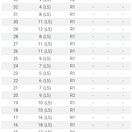
32
4. (L5)
R1
-
-
-
31
8. (L5)
R1
-
-
-
30
11. (L5)
R1
-
-
-
29
12. (L5)
R1
-
-
-
28
8. (L5)
R1
-
-
-
27
11. (L5)
R1
-
-
-
26
11. (L5)
R1
-
-
-
25
9. (L5)
R1
-
-
-
24
7. (L5)
R1
-
-
-
23
5. (L5)
R1
-
-
-
22
6. (L5)
R1
-
-
-
21
7. (L5)
R1
-
-
-
20
9. (L5)
R2
-
-
-
19
10. (L5)
R1
-
-
-
18
10. (L5)
R1
-
-
-
17
16. (L5)
R1
-
-
-
16
18. (L5)
R1
-
-
-