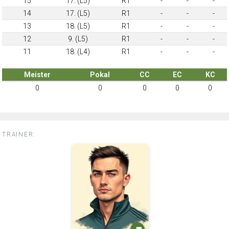
15
17. (L5)
R1
-
-
-
14
17. (L5)
R1
-
-
-
13
18. (L5)
R1
-
-
-
12
9. (L5)
R1
-
-
-
11
18. (L4)
R1
-
-
-
Meister
Pokal
CC
EC
KC
0
0
0
0
0
TRAINER: