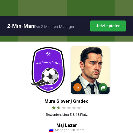
2-Min-Man
Jetzt spielen
Der 2-Minuten-Manager
↘
Mura Slovenj Gradec
★
★
★
★
★
★
Slowenien, Liga 5.8, 18.Platz
Maj Lazar
Manager · 38 Jahre