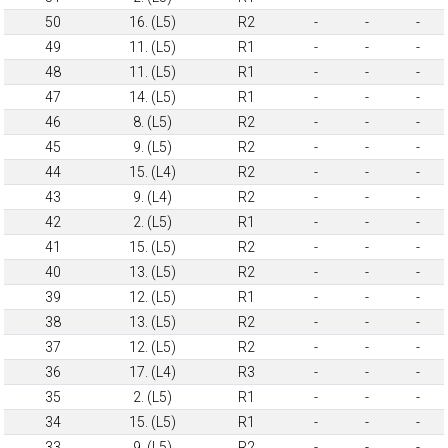
50
16. (L5)
R2
-
-
-
49
11. (L5)
R1
-
-
-
48
11. (L5)
R1
-
-
-
47
14. (L5)
R1
-
-
-
46
8. (L5)
R2
-
-
-
45
9. (L5)
R2
-
-
-
44
15. (L4)
R2
-
-
-
43
9. (L4)
R2
-
-
-
42
2. (L5)
R1
-
-
-
41
15. (L5)
R2
-
-
-
40
13. (L5)
R2
-
-
-
39
12. (L5)
R1
-
-
-
38
13. (L5)
R2
-
-
-
37
12. (L5)
R2
-
-
-
36
17. (L4)
R3
-
-
-
35
2. (L5)
R1
-
-
-
34
15. (L5)
R1
-
-
-
33
9. (L5)
R2
-
-
-