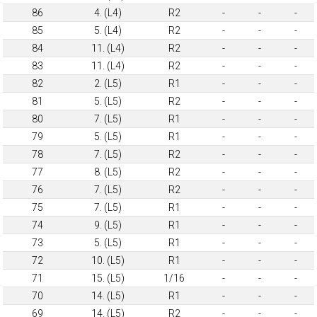
86
4. (L4)
R2
-
-
-
85
5. (L4)
R2
-
-
-
84
11. (L4)
R2
-
-
-
83
11. (L4)
R2
-
-
-
82
2. (L5)
R1
-
-
-
81
5. (L5)
R2
-
-
-
80
7. (L5)
R1
-
-
-
79
5. (L5)
R1
-
-
-
78
7. (L5)
R2
-
-
-
77
8. (L5)
R2
-
-
-
76
7. (L5)
R2
-
-
-
75
7. (L5)
R1
-
-
-
74
9. (L5)
R1
-
-
-
73
5. (L5)
R1
-
-
-
72
10. (L5)
R1
-
-
-
71
15. (L5)
1/16
-
-
-
70
14. (L5)
R1
-
-
-
69
14. (L5)
R2
-
-
-