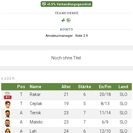
+5.5% Verhandlungsgeschick
TEAMCHEMIE
KONTO
Amateurmanager · Note 2.9
Noch ohne Titel.
KADER:
Pos
Name
Alter
Stärke
En/Fm
Land
T
Rakar
21
6
20/18
SLO
✚ 5
T
Ceplak
19
5
8/13
SLO
A
Ternik
23
7
11/14
SLO
A
Matelic
23
7
6/9
SLO
A
Lah
24
6
12/10
SLO