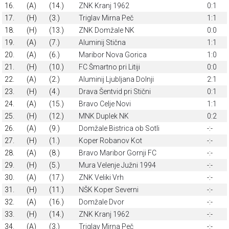
16.
(A)
(14.)
ZNK Kranj 1962
0:1
17.
(H)
(3.)
Triglav Mirna Peč
1:1
18.
(H)
(13.)
ZNK Domžale NK
0:0
19.
(A)
(7.)
Aluminij Stična
1:1
20.
(A)
(6.)
Maribor Nova Gorica
1:0
21.
(H)
(10.)
FC Šmartno pri Litiji
0:0
22.
(A)
(2.)
Aluminij Ljubljana Dolnji
2:1
23.
(H)
(4.)
Drava Šentvid pri Stični
0:1
24.
(A)
(15.)
Bravo Celje Novi
1:1
25.
(H)
(12.)
MNK Duplek NK
0:2
26.
(A)
(9.)
Domžale Bistrica ob Sotli
-:-
27.
(H)
(1.)
Koper Robanov Kot
-:-
28.
(A)
(8.)
Bravo Maribor Gornji FC
-:-
29.
(H)
(5.)
Mura Velenje Južni 1994
-:-
30.
(A)
(17.)
ZNK Veliki Vrh
-:-
31.
(H)
(11.)
NŠK Koper Severni
-:-
32.
(A)
(16.)
Domžale Dvor
-:-
33.
(H)
(14.)
ZNK Kranj 1962
-:-
34.
(A)
(3.)
Triglav Mirna Peč
-:-