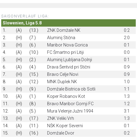
SAISONVERLAUF LIGA:
Slowenien, Liga 5.8
1.
(A)
(13.)
ZNK Domžale NK
0:2
2.
(H)
(7.)
Aluminij Stična
2:0
3.
(H)
(6.)
Maribor Nova Gorica
0:1
4.
(A)
(10.)
FC Šmartno pri Litiji
0:0
5.
(H)
(2.)
Aluminij Ljubljana Dolnji
0:1
6.
(A)
(4.)
Drava Šentvid pri Stični
0:9
7.
(H)
(15.)
Bravo Celje Novi
0:9
8.
(A)
(12.)
MNK Duplek NK
1:0
9.
(H)
(9.)
Domžale Bistrica ob Sotli
1:1
10.
(A)
(1.)
Koper Robanov Kot
1:3
11.
(H)
(8.)
Bravo Maribor Gornji FC
1:2
12.
(A)
(5.)
Mura Velenje Južni 1994
3:1
13.
(H)
(17.)
ZNK Veliki Vrh
1:3
14.
(A)
(11.)
NŠK Koper Severni
0:1
15.
(H)
(16.)
Domžale Dvor
0:2