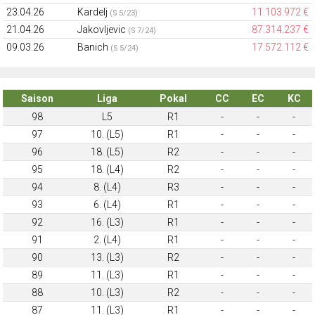
23.04.26
Kardelj
11.103.972 €
(S 5/23)
21.04.26
Jakovljevic
87.314.237 €
(S 7/24)
09.03.26
Banich
17.572.112 €
(S 5/24)
Saison
Liga
Pokal
CC
EC
KC
98
L5
R1
-
-
-
97
10. (L5)
R1
-
-
-
96
18. (L5)
R2
-
-
-
95
18. (L4)
R2
-
-
-
94
8. (L4)
R3
-
-
-
93
6. (L4)
R1
-
-
-
92
16. (L3)
R1
-
-
-
91
2. (L4)
R1
-
-
-
90
13. (L3)
R2
-
-
-
89
11. (L3)
R1
-
-
-
88
10. (L3)
R2
-
-
-
87
11. (L3)
R1
-
-
-