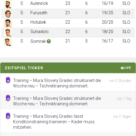
S
Aulenrick
23
6
16/19
SLO
S
Furuseth
21
6
19/20
SLO
S
Holubek
22
6
20/20
SLO
S
Suhadolc
22
6
18/20
SLO
S
21
5
16/17
SLO
Somrak
ZEITSPIEL TICKER
LIVE
Training – Mura Slovenj Gradec strukturiert die
vor 5 Stunden
Woche neu – Techniktraining dominiert.
Training – Mura Slovenj Gradec strukturiert die
vor 1 Tag
Woche neu – Techniktraining dominiert.
Training – Mura Slovenj Gradec lässt
vor 2 Tagen
Konditionstraining trainieren – Kader muss
mitziehen.