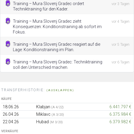
Training – Mura Slovenj Gradec ordert
vor 3 Tagen
Techniktraining für den Kader.
Training – Mura Slovenj Gradec zieht
vor 4 Tagen
Konsequenzen: Konditionstraining ab sofort im
Fokus.
Training – Mura Slovenj Gradec reagiert auf die
vor 5 Tagen
Lage: Konditionstraining im Plan.
Training – Mura Slovenj Gradec: Techniktraining
vor 6 Tagen
soll den Unterschied machen.
TRANSFERHISTORIE:
(AUSKLAPPEN)
KÄUFE
18.06.26
Klabjan
6.441.797 €
(A 4/22)
26.04.26
Miklavc
6.375.984 €
(A 3/20)
22.04.26
Hubad
6.379.982 €
(M 3/20)
VERKÄUFE