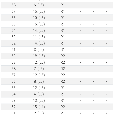
68
6. (L5)
R1
-
-
-
67
15. (L5)
R1
-
-
-
66
10. (L5)
R1
-
-
-
65
16. (L5)
R1
-
-
-
64
14. (L5)
R1
-
-
-
63
11. (L5)
R1
-
-
-
62
14. (L5)
R1
-
-
-
61
3. (L5)
R1
-
-
-
60
18. (L5)
R2
-
-
-
59
12. (L5)
R2
-
-
-
58
7. (L5)
R2
-
-
-
57
12. (L5)
R2
-
-
-
56
8. (L5)
R2
-
-
-
55
12. (L5)
R1
-
-
-
54
4. (L5)
R1
-
-
-
53
13. (L5)
R1
-
-
-
52
15. (L4)
R2
-
-
-
51
2. (L5)
R1
-
-
-