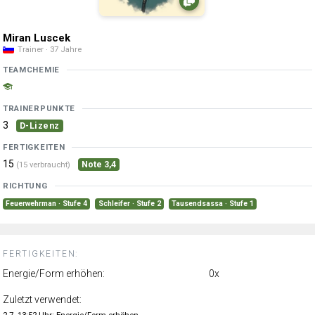
Miran Luscek
Trainer · 37 Jahre
TEAMCHEMIE
TRAINERPUNKTE
3
D-Lizenz
FERTIGKEITEN
15
Note 3,4
(15 verbraucht)
RICHTUNG
Feuerwehrman · Stufe 4
Schleifer · Stufe 2
Tausendsassa · Stufe 1
FERTIGKEITEN:
Energie/Form erhöhen:
0x
Zuletzt verwendet: