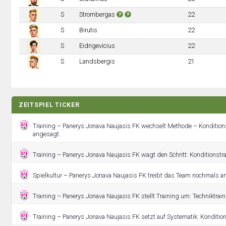
S
Strombergas
22
S
Birutis
22
S
Eidrigevicius
22
S
Landsbergis
21
ZEITSPIEL TICKER
Training – Panerys Jonava Naujasis FK wechselt Methode – Konditions
angesagt.
Training – Panerys Jonava Naujasis FK wagt den Schritt: Konditionstrai
Spielkultur – Panerys Jonava Naujasis FK treibt das Team nochmals an
Training – Panerys Jonava Naujasis FK stellt Training um: Techniktrai
Training – Panerys Jonava Naujasis FK setzt auf Systematik: Konditions