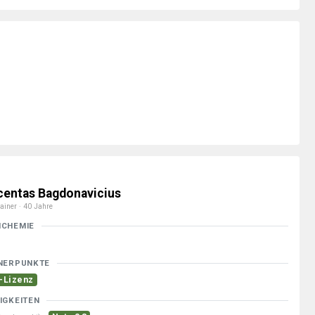
centas Bagdonavicius
ainer · 40 Jahre
MCHEMIE
NERPUNKTE
-Lizenz
IGKEITEN