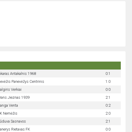
nkaras Antakalnis 1968
0:1
evėžis Panevėžys Centrinis
1:0
algiris Verkiai
0:0
rans Jieznas 1939
2:1
anga Venta
0:2
K Nemėžis
2:0
ūduva Sasnavos
2:1
anerys Rietavas FK
0:0