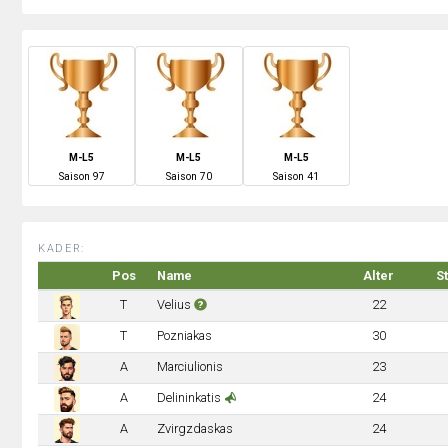
M-L5
M-L5
M-L5
S
aison
97
S
aison
70
S
aison
41
KADER:
Pos
Name
Alter
S
T
Velius
22
T
Pozniakas
30
A
Marciulionis
23
A
Delininkatis
24
A
Zvirgzdaskas
24