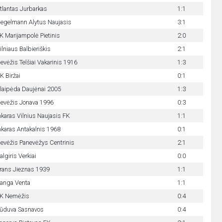
tlantas Jurbarkas
1:1
egelmann Alytus Naujasis
3:1
K Marijampolė Pietinis
2:0
ilniaus Balbieriškis
2:1
evėžis Telšiai Vakarinis 1916
1:3
K Biržai
0:1
laipėda Daujėnai 2005
1:3
evėžis Jonava 1996
0:3
nkaras Vilnius Naujasis FK
1:1
nkaras Antakalnis 1968
0:1
evėžis Panevėžys Centrinis
2:1
algiris Verkiai
0:0
rans Jieznas 1939
1:1
anga Venta
1:1
K Nemėžis
0:4
ūduva Sasnavos
0:4