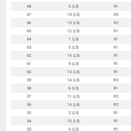
68
5. (L5)
R1
67
13. (L5)
R2
66
13. (L5)
R2
65
12. (L5)
R1
64
7. (L5)
R1
63
5. (L5)
R1
62
14. (L5)
R1
61
9. (L5)
R1
60
13. (L5)
R1
59
14. (L5)
R3
58
6. (L5)
R1
57
11. (L5)
R2
56
14. (L4)
R2
55
2. (L5)
R1
54
10. (L5)
R1
53
4. (L5)
R1