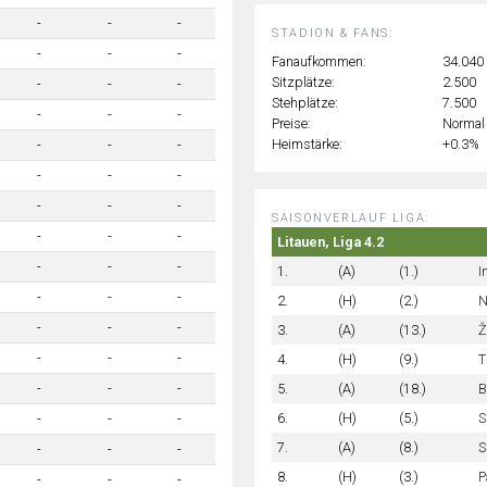
-
-
-
STADION & FANS:
-
-
-
Fanaufkommen:
34.040
Sitzplätze:
2.500
-
-
-
Stehplätze:
7.500
-
-
-
Preise:
Normal
Heimstärke:
+0.3%
-
-
-
-
-
-
-
-
-
SAISONVERLAUF LIGA:
-
-
-
Litauen, Liga 4.2
-
-
-
1.
(A)
(1.)
I
-
-
-
2.
(H)
(2.)
N
-
-
-
3.
(A)
(13.)
Ž
-
-
-
4.
(H)
(9.)
T
5.
(A)
(18.)
B
-
-
-
6.
(H)
(5.)
S
-
-
-
7.
(A)
(8.)
S
-
-
-
8.
(H)
(3.)
P
-
-
-