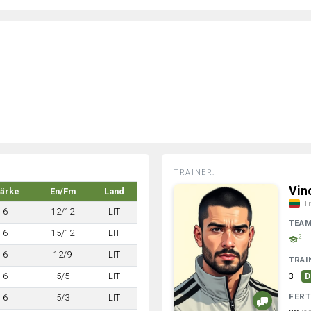
TRAINER:
Vin
tärke
En/Fm
Land
Tr
6
12/12
LIT
TEA
6
15/12
LIT
2
6
12/9
LIT
TRAI
6
5/5
LIT
3
D
FERT
6
5/3
LIT