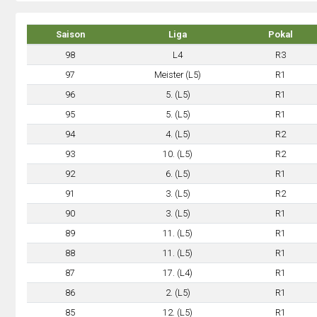
Saison
Liga
Pokal
98
L4
R3
97
Meister (L5)
R1
96
5. (L5)
R1
95
5. (L5)
R1
94
4. (L5)
R2
93
10. (L5)
R2
92
6. (L5)
R1
91
3. (L5)
R2
90
3. (L5)
R1
89
11. (L5)
R1
88
11. (L5)
R1
87
17. (L4)
R1
86
2. (L5)
R1
85
12. (L5)
R1