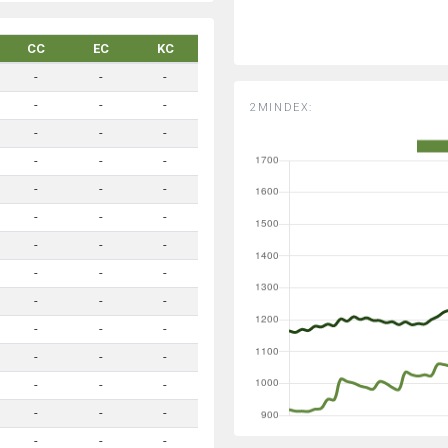
CC
EC
KC
-
-
-
-
-
-
2MINDEX:
-
-
-
-
-
-
-
-
-
-
-
-
-
-
-
-
-
-
-
-
-
-
-
-
-
-
-
-
-
-
-
-
-
-
-
-