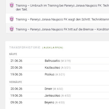
Training – Umbruch im Training bei Panerys Jonava Naujasis FK: Tec
den Takt.
Training – Panerys Jonava Naujasis FK wagt den Schritt: Techniktrainin
Training – Panerys Jonava Naujasis FK tritt auf die Bremse – Kondition
TRANSFERHISTORIE:
(AUSKLAPPEN)
KÄUFE
21.06.26
Baltrusaitis
(M 3/19)
20.06.26
Kazlauskas
(A 3/21)
19.06.26
Poskus
(A 3/21)
VERKÄUFE
20.06.26
Smeir
(M 4/32)
19.06.26
Jankauskas
(A 4/32)
09.06.26
Beyens
(A 4/33)