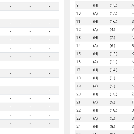
9.
(H)
(15.)
A
-
-
-
10.
(A)
(17.)
H
-
-
-
11.
(H)
(16.)
S
-
-
-
12.
(A)
(4.)
V
-
-
-
13.
(H)
(7.)
N
-
-
-
14.
(A)
(6.)
B
-
-
-
15.
(H)
(12.)
K
-
-
-
16.
(A)
(11.)
N
-
-
-
17.
(H)
(14.)
I
-
-
-
18.
(H)
(1.)
I
-
-
-
19.
(A)
(2.)
N
-
-
-
20.
(H)
(13.)
Ž
-
-
-
21.
(A)
(9.)
T
-
-
-
22.
(H)
(18.)
B
-
-
-
23.
(A)
(5.)
S
-
-
-
24.
(H)
(8.)
S
-
-
-