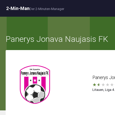
2-Min-Man
Der 2-Minuten-Manager
Panerys Jonava Naujasis FK
Panerys Jo
★
★
★
★
★
Litauen, Liga 4