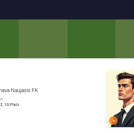
nava Naujasis FK
★
.2, 10.Platz
↘