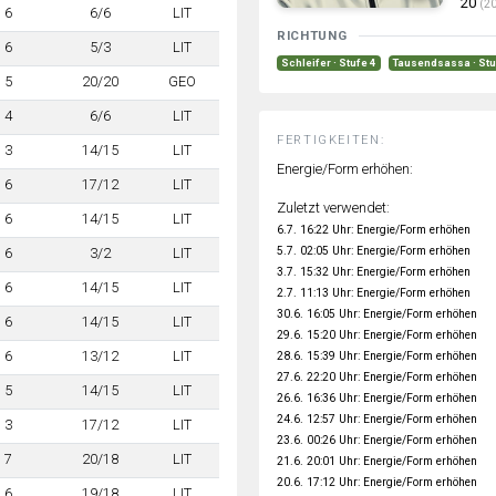
20
(20
6
6/6
LIT
RICHTUNG
6
5/3
LIT
Schleifer · Stufe 4
Tausendsassa · Stu
5
20/20
GEO
4
6/6
LIT
FERTIGKEITEN:
3
14/15
LIT
Energie/Form erhöhen:
6
17/12
LIT
Zuletzt verwendet:
6
14/15
LIT
6.7. 16:22 Uhr: Energie/Form erhöhen
5.7. 02:05 Uhr: Energie/Form erhöhen
6
3/2
LIT
3.7. 15:32 Uhr: Energie/Form erhöhen
6
14/15
LIT
2.7. 11:13 Uhr: Energie/Form erhöhen
30.6. 16:05 Uhr: Energie/Form erhöhen
6
14/15
LIT
29.6. 15:20 Uhr: Energie/Form erhöhen
6
13/12
LIT
28.6. 15:39 Uhr: Energie/Form erhöhen
27.6. 22:20 Uhr: Energie/Form erhöhen
5
14/15
LIT
26.6. 16:36 Uhr: Energie/Form erhöhen
24.6. 12:57 Uhr: Energie/Form erhöhen
3
17/12
LIT
23.6. 00:26 Uhr: Energie/Form erhöhen
7
20/18
LIT
21.6. 20:01 Uhr: Energie/Form erhöhen
20.6. 17:12 Uhr: Energie/Form erhöhen
6
19/18
LIT