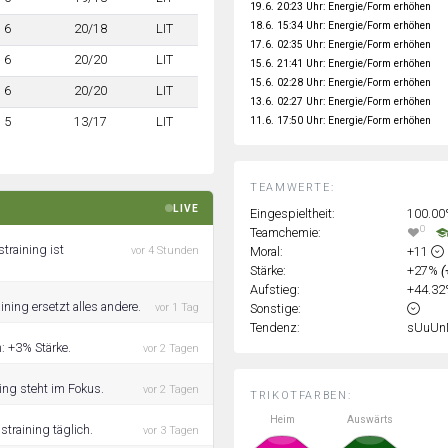
19.6. 20:23 Uhr: Energie/Form erhöhen
18.6. 15:34 Uhr: Energie/Form erhöhen
6
20/18
LIT
17.6. 02:35 Uhr: Energie/Form erhöhen
6
20/20
LIT
15.6. 21:41 Uhr: Energie/Form erhöhen
15.6. 02:28 Uhr: Energie/Form erhöhen
6
20/20
LIT
13.6. 02:27 Uhr: Energie/Form erhöhen
11.6. 17:50 Uhr: Energie/Form erhöhen
5
13/17
LIT
TEAMWERTE:
LIVE
Eingespieltheit:
100.0
0
Teamchemie:
training ist
Moral:
+11
vor 4 Stunden
Stärke:
+27%
(
Aufstieg:
+44.3
ning ersetzt alles andere.
Sonstige:
vor 1 Tag
Tendenz:
sUuUn
: +3% Stärke.
vor 2 Tagen
ning steht im Fokus.
vor 2 Tagen
TRIKOTFARBEN:
Heim
Auswärts
training täglich.
vor 3 Tagen