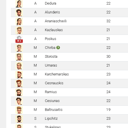
A
Dedura
22
A
Alunderis
22
A
Ananiaschwili
32
A
Kazlauskas
21
A
Poskus
21
✚ 5
M
Chirba
22
M
Storosta
30
M
Umaras
21
M
Karchemarskas
23
M
Cesnauskis
24
M
Ramius
24
M
Cesiunas
22
M
Baltrusaitis
19
S
Lipchitz
23
S
Stukalinas
23