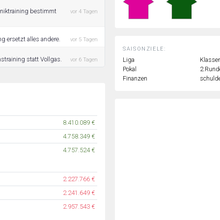
hniktraining bestimmt
vor 4 Tagen
g ersetzt alles andere.
vor 5 Tagen
SAISONZIELE:
straining statt Vollgas.
Liga
Klassen
vor 6 Tagen
Pokal
2.Rund
Finanzen
schulde
8.410.089 €
4.758.349 €
4.757.524 €
2.227.766 €
2.241.649 €
2.957.543 €