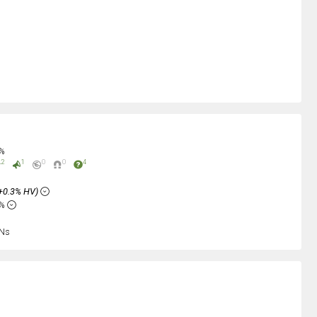
0%
2
1
0
0
4
+0.3% HV)
2%
Ns