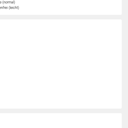
e (normal)
nfrei (leicht)