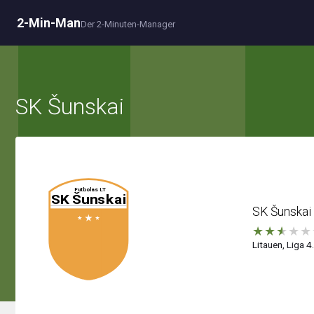
2-Min-Man
Der 2-Minuten-Manager
SK Šunskai
SK Šunskai
★
★
★
★
★
Litauen, Liga 4