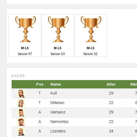
M-L5
M-L5
M-L5
S
aison
97
S
aison
53
S
aison
32
KADER:
Pos
Name
Alter
Stä
T
Kull
29
T
Mikenas
22
A
Hernainz
29
A
Narmontas
22
A
Lozoratis
24