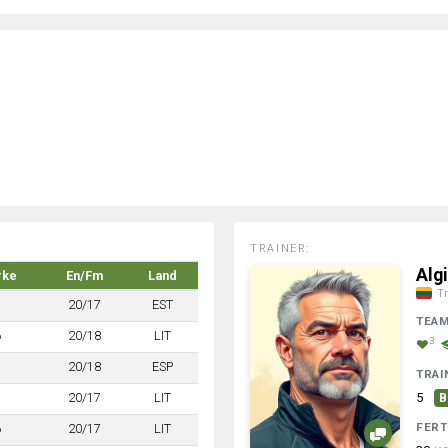
TRAINER:
Alg
rke
En/Fm
Land
Tr
7
20/17
EST
TEA
6
20/18
LIT
3
7
20/18
ESP
TRAI
7
20/17
LIT
5
B
FERT
6
20/17
LIT