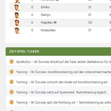
S
Einikis
21
S
Dainys
21
S
Krapikas
23
S
Kosauskas
21
ZEITSPIEL TICKER
Spielkultur – SK Šunskai drückt auf die Tube: letzter Stärkebonus für 
Training – SK Šunskai: Konditionstraining soll den Unterschied mache
Training – SK Šunskai schwört den Kader auf Konditionstraining ein.
Training – SK Šunskai setzt auf Systematik: Techniktraining täglich.
Training – SK Šunskai gibt die Richtung vor – Techniktraining ab sofor