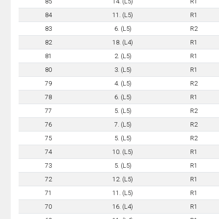
85
14. (L5)
R1
84
11. (L5)
R1
83
6. (L5)
R2
82
18. (L4)
R1
81
2. (L5)
R1
80
3. (L5)
R1
79
4. (L5)
R2
78
6. (L5)
R1
77
5. (L5)
R2
76
7. (L5)
R2
75
5. (L5)
R2
74
10. (L5)
R1
73
5. (L5)
R1
72
12. (L5)
R1
71
11. (L5)
R1
70
16. (L4)
R1