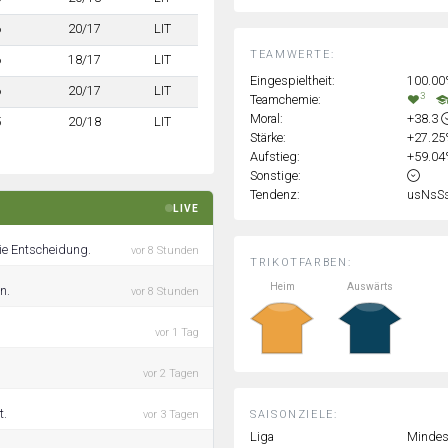
6
20/17
LIT
TEAMWERTE:
6
18/17
LIT
Eingespieltheit:
100.0
6
20/17
LIT
3
Teamchemie:
Moral:
+38.3
5
20/18
LIT
Stärke:
+27.2
Aufstieg:
+59.0
Sonstige:
Tendenz:
usNsS
LIVE
die Entscheidung.
vor 8 Stunden
TRIKOTFARBEN:
Heim
Auswärts
n.
vor 8 Stunden
vor 1 Tag
vor 2 Tagen
t.
SAISONZIELE:
vor 3 Tagen
Liga
Mindest