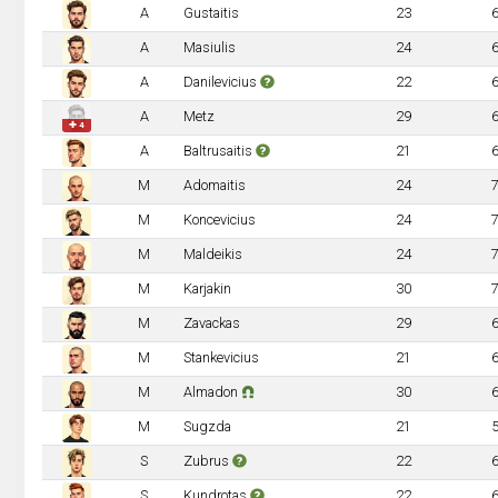
A
Gustaitis
23
A
Masiulis
24
A
Danilevicius
22
A
Metz
29
✚ 4
A
Baltrusaitis
21
M
Adomaitis
24
M
Koncevicius
24
M
Maldeikis
24
M
Karjakin
30
M
Zavackas
29
M
Stankevicius
21
M
Almadon
30
M
Sugzda
21
S
Zubrus
22
S
Kundrotas
22