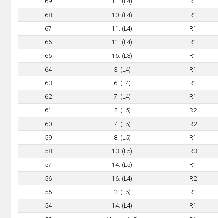
69
11. (L4)
R1
68
10. (L4)
R1
67
11. (L4)
R1
66
11. (L4)
R1
65
15. (L3)
R1
64
3. (L4)
R1
63
6. (L4)
R1
62
7. (L4)
R1
61
2. (L5)
R2
60
7. (L5)
R2
59
8. (L5)
R1
58
13. (L5)
R3
57
14. (L5)
R1
56
16. (L4)
R2
55
2. (L5)
R1
54
14. (L4)
R1