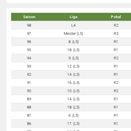
Saison
Liga
Pokal
98
L4
R2
97
Meister (L5)
R3
96
8. (L5)
R1
95
18. (L5)
R1
94
9. (L5)
R2
93
12. (L5)
R1
92
14. (L5)
R1
91
16. (L5)
R2
90
10. (L5)
R2
89
14. (L5)
R1
88
18. (L5)
R1
87
6. (L5)
R1
86
17. (L5)
R1