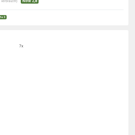
Note 2,8
 verbraucht)
fe 3
7x