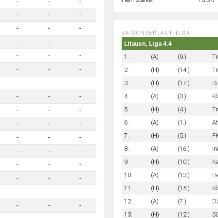
-
-
-
-
-
-
-
-
-
SAISONVERLAUF LIGA:
-
-
-
Litauen, Liga 4.4
-
-
-
1.
(A)
(9.)
Tr
-
-
-
2.
(H)
(14.)
Tr
3.
(H)
(17.)
Ri
-
-
-
4.
(A)
(3.)
Kl
-
-
-
5.
(H)
(4.)
Tr
-
-
-
6.
(A)
(1.)
At
-
-
-
7.
(H)
(5.)
FK
-
-
-
8.
(A)
(16.)
In
-
-
-
9.
(H)
(10.)
Ka
-
-
-
10.
(A)
(13.)
He
-
-
-
11.
(H)
(15.)
Kl
-
-
-
12.
(A)
(7.)
Dž
-
-
-
13.
(H)
(12.)
Sū