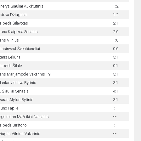
nerys Šiauliai Aukštutinis
1:2
duva Džiuginiai
1:2
aipėda Šilavotas
2:1
uno Klaipėda Senasis
2:0
ans Vilnius
1:0
ansinvest Švenčionėliai
0:0
teris Leliūnai
3:1
aipėda Šilalė
0:1
ans Marijampolė Vakarinis 19
3:1
lantas Jonava Rytinis
3:1
 Šiauliai Senasis
4:1
karas Alytus Rytinis
3:1
uno Papilė
-:-
gelmann Mažeikiai Naujasis
-:-
aipėda Birštono
-:-
iugas Vilnius Vakarinis
-:-