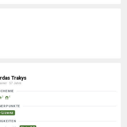
irdas Trakys
ainer · 57 Jahre
MCHEMIE
3
4
NERPUNKTE
-Lizenz
IGKEITEN