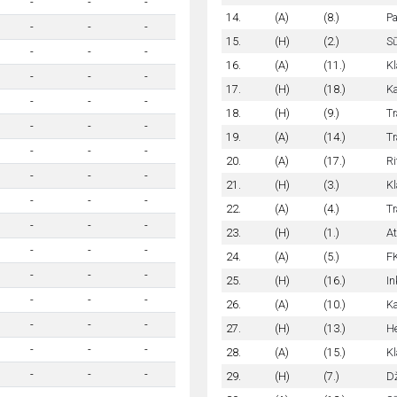
-
-
-
14.
(A)
(8.)
Pa
-
-
-
15.
(H)
(2.)
Sū
-
-
-
16.
(A)
(11.)
Kl
-
-
-
17.
(H)
(18.)
Ka
-
-
-
18.
(H)
(9.)
Tr
-
-
-
19.
(A)
(14.)
Tr
-
-
-
20.
(A)
(17.)
Ri
-
-
-
21.
(H)
(3.)
Kl
-
-
-
22.
(A)
(4.)
Tr
-
-
-
23.
(H)
(1.)
At
-
-
-
24.
(A)
(5.)
FK
-
-
-
25.
(H)
(16.)
In
-
-
-
26.
(A)
(10.)
Ka
-
-
-
27.
(H)
(13.)
He
-
-
-
28.
(A)
(15.)
Kl
-
-
-
29.
(H)
(7.)
Dž