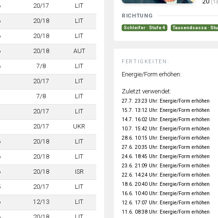
20
(13
6
20/17
LIT
RICHTUNG
6
20/18
LIT
Schleifer · Stufe 4
Tausendsassa · Stu
6
20/18
LIT
6
20/18
AUT
FERTIGKEITEN:
6
7/8
LIT
Energie/Form erhöhen:
7
20/17
LIT
Zuletzt verwendet:
7
7/8
LIT
27.7. 23:23 Uhr: Energie/Form erhöhen
15.7. 13:12 Uhr: Energie/Form erhöhen
7
20/17
LIT
14.7. 16:02 Uhr: Energie/Form erhöhen
7
20/17
UKR
10.7. 15:42 Uhr: Energie/Form erhöhen
28.6. 10:15 Uhr: Energie/Form erhöhen
6
20/18
LIT
27.6. 20:35 Uhr: Energie/Form erhöhen
6
20/18
LIT
24.6. 18:45 Uhr: Energie/Form erhöhen
23.6. 21:09 Uhr: Energie/Form erhöhen
6
20/18
ISR
22.6. 14:24 Uhr: Energie/Form erhöhen
18.6. 20:40 Uhr: Energie/Form erhöhen
5
20/17
LIT
16.6. 10:40 Uhr: Energie/Form erhöhen
6
12/13
LIT
12.6. 17:07 Uhr: Energie/Form erhöhen
11.6. 08:38 Uhr: Energie/Form erhöhen
6
20/18
LIT