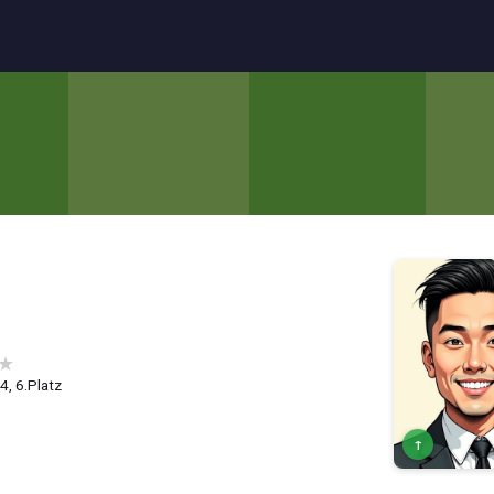
★
.4, 6.Platz
↑