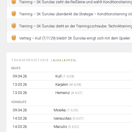
Training – SK Šunskai zieht die Reißleine und wählt Konditionstrainin
Training – SK Šunskai überdenkt die Strategie – Konditionstraining ist
Training – SK Šunskai dreht an der Trainingsschraube: Techniktrainin
Vertrag – Kull (T/7/29) bleibt! SK Šunskai einigt sich mit dem Spieler.
TRANSFERHISTORIE:
(AUSKLAPPEN)
KÄUFE
09.04.26
Kull
(T 6/28)
13.03.26
Karjakin
(M 6/28)
13.03.26
Hernainz
(A 6/27)
VERKÄUFE
09.04.26
Miceika
(T 5/29)
14.03.26
Ivanauskas
(S 6/27)
14.03.26
Maciulis
(S 4/22)