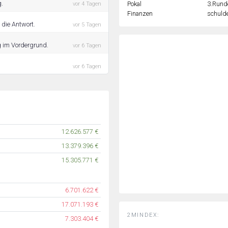
g.
Pokal
3.Rund
vor 4 Tagen
Finanzen
schulde
 die Antwort.
vor 5 Tagen
g im Vordergrund.
vor 6 Tagen
vor 6 Tagen
12.626.577 €
13.379.396 €
15.305.771 €
6.701.622 €
17.071.193 €
2MINDEX:
7.303.404 €