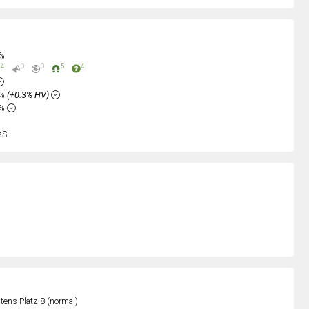
0%
4
0
0
5
4
5%
(+0.3% HV)
4%
sS
ens Platz 8 (normal)