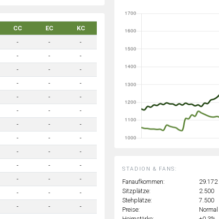
CC
EC
KC
-
-
-
-
-
-
-
-
-
-
-
-
-
-
-
-
-
-
-
-
-
-
-
-
-
-
-
-
-
-
STADION & FANS:
-
-
-
Fanaufkommen:
29.172
Sitzplätze:
2.500
-
-
-
Stehplätze:
7.500
-
-
-
Preise:
Normal
Heimstärke:
+0.3%