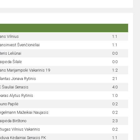
ans Vilnius
1:1
ansinvest Švenčionėliai
1:1
teris Leliūnai
0:0
aipėda Šilalė
0:0
ans Marijampolė Vakarinis 19
1:2
lantas Jonava Rytinis
2:1
 Šiauliai Senasis
4:0
karas Alytus Rytinis
1:0
uno Papilė
0:2
gelmann Mažeikiai Naujasis
0:2
aipėda Birštono
2:3
iugas Vilnius Vakarinis
0:2
duva Kėdainiai Senasis FK
1:1