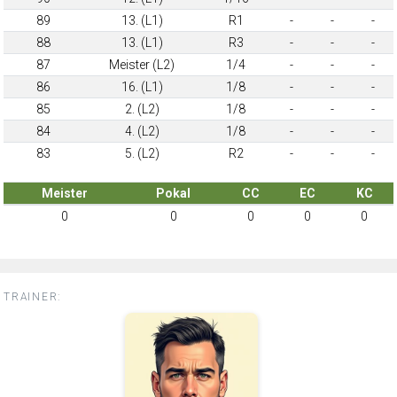
89
13. (L1)
R1
-
-
-
88
13. (L1)
R3
-
-
-
87
Meister (L2)
1/4
-
-
-
86
16. (L1)
1/8
-
-
-
85
2. (L2)
1/8
-
-
-
84
4. (L2)
1/8
-
-
-
83
5. (L2)
R2
-
-
-
Meister
Pokal
CC
EC
KC
0
0
0
0
0
TRAINER: