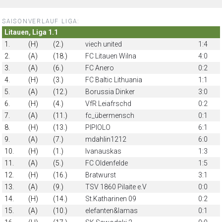
SAISONVERLAUF LIGA:
Litauen, Liga 1.1
1.
(H)
(2.)
viech united
1:4
2.
(A)
(18.)
FC Litauen Wilna
4:0
3.
(A)
(6.)
FC Anero
0:2
4.
(H)
(3.)
FC Baltic Lithuania
1:1
5.
(A)
(12.)
Borussia Dinker
3:0
6.
(H)
(4.)
VfR Leiafrschd
0:2
7.
(A)
(11.)
fc_übermensch
0:1
8.
(H)
(13.)
PIPIOLO
6:1
9.
(A)
(7.)
mdahlin1212
6:0
10.
(H)
(1.)
Ivanauskas
1:3
11.
(A)
(5.)
FC Oldenfelde
1:5
12.
(H)
(16.)
Bratwurst
3:1
13.
(A)
(9.)
TSV 1860 Pilaite e.V
0:0
14.
(H)
(14.)
St.Katharinen 09
0:2
15.
(A)
(10.)
elefanten&lamas
0:1