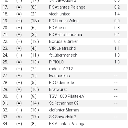
16.
(H)
(17.)
SK Sawodski 2
0:0
17.
(A)
(8.)
FK Atlantas Palanga
0:2
18.
(A)
(2.)
viech united
1:4
19.
(H)
(18.)
FC Litauen Wilna
0:0
20.
(H)
(6.)
FC Anero
0:3
21.
(A)
(3.)
FC Baltic Lithuania
0:4
22.
(H)
(12.)
Borussia Dinker
0:2
23.
(A)
(4.)
VfR Leiafrschd
1:1
24.
(H)
(11.)
fc_übermensch
1:3
25.
(A)
(13.)
PIPIOLO
1:3
26.
(H)
(7.)
mdahlin1212
-:-
27.
(A)
(1.)
Ivanauskas
-:-
28.
(H)
(5.)
FC Oldenfelde
-:-
29.
(A)
(16.)
Bratwurst
-:-
30.
(H)
(9.)
TSV 1860 Pilaite e.V
-:-
31.
(A)
(14.)
St.Katharinen 09
-:-
32.
(H)
(10.)
elefanten&lamas
-:-
33.
(A)
(17.)
SK Sawodski 2
-:-
34.
(H)
(8.)
FK Atlantas Palanga
-:-