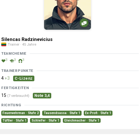
Silencas Radzinevicius
Trainer · 45 Jahre
TEAMCHEMIE
3
3
3
TRAINERPUNKTE
4
+3
C-Lizenz
FERTIGKEITEN
15
Note 3,4
(7 verbraucht)
RICHTUNG
Feuerwehrman · Stufe 2
Tausendsassa · Stufe 1
Ex-Profi · Stufe 1
Tüftler · Stufe 1
Schleifer · Stufe 1
Gleichmacher · Stufe 1