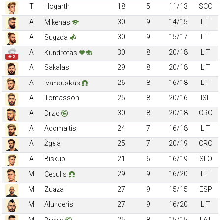
T
Hogarth
18
5
11/13
SCO
A
30
9
14/15
LIT
Mikenas
A
30
9
15/17
LIT
Sugzda
A
30
8
20/18
LIT
Kundrotas
✚ 5
A
Sakalas
29
8
20/18
LIT
A
26
8
16/18
LIT
Ivanauskas
A
Tomasson
25
8
20/16
ISL
A
30
8
20/18
CRO
Drzic
A
Adomaitis
24
7
16/18
LIT
A
Žgela
25
7
20/19
CRO
A
Biskup
21
6
16/19
SLO
M
29
9
16/20
LIT
Cepulis
M
Zuaza
27
9
15/15
ESP
M
Alunderis
27
9
16/20
LIT
M
25
8
15/15
LAT
Bresis