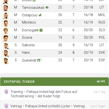
M
25
7
20/18
LIT
Tamosauskas
M
26
7
16/18
MOL
Ostapciuc
M
Mitchkov
25
7
16/19
RUS
M
22
6
20/20
SLO
Domogalik
M
Sosna
19
5
20/20
POL
S
Sabonis
30
9
16/19
LIT
S
Hanc
24
8
20/19
SVK
2
S
23
7
20/19
ESP
Querendil
ZEITSPIEL TICKER
LIVE
Training – Pattaya United legt den Fokus auf
vor 1 Tag
Techniktraining – der Kader folgt.
Vertrag – Pattaya United schließt Lücke – Vertrag
vor 2 Tagen