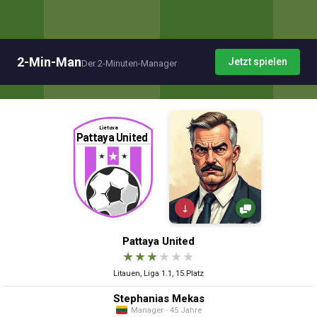
2-Min-Man
Jetzt spielen
Der 2-Minuten-Manager
↓
Pattaya United
★
★
★
★
★
★
Litauen, Liga 1.1, 15.Platz
Stephanias Mekas
Manager · 45 Jahre