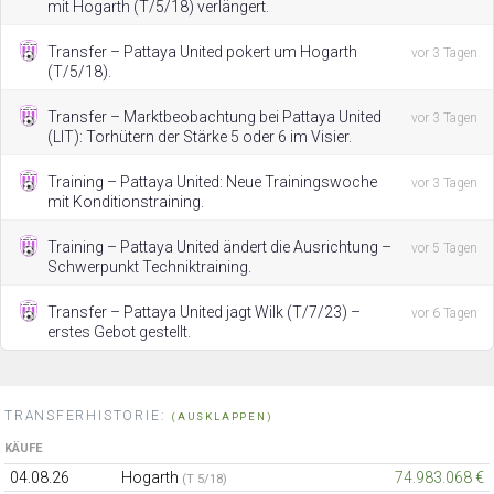
mit Hogarth (T/5/18) verlängert.
Transfer – Pattaya United pokert um Hogarth
vor 3 Tagen
(T/5/18).
Transfer – Marktbeobachtung bei Pattaya United
vor 3 Tagen
(LIT): Torhütern der Stärke 5 oder 6 im Visier.
Training – Pattaya United: Neue Trainingswoche
vor 3 Tagen
mit Konditionstraining.
Training – Pattaya United ändert die Ausrichtung –
vor 5 Tagen
Schwerpunkt Techniktraining.
Transfer – Pattaya United jagt Wilk (T/7/23) –
vor 6 Tagen
erstes Gebot gestellt.
TRANSFERHISTORIE:
(AUSKLAPPEN)
KÄUFE
04.08.26
Hogarth
74.983.068 €
(T 5/18)