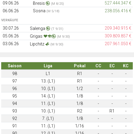
09.06.26
527.444.347 €
Bresis
(M 8/25)
06.06.26
Sosna
238.056.416 €
(M 5/18)
VERKÄUFE
30.07.26
209.340.915 €
Salenga
(T 9/31)
05.06.26
309.809.857 €
Grigas
(M 9/30)
03.06.26
207.961.050 €
Lipchitz
(M 9/30)
Saison
Liga
Pokal
CC
EC
KC
98
L1
R1
-
-
-
97
13. (L1)
R1
-
-
-
96
10. (L1)
1/2
-
-
-
95
14. (L1)
1/8
-
-
-
94
11. (L1)
1/8
-
-
-
93
10. (L1)
R2
-
R1
-
92
7. (L1)
1/8
-
-
-
91
11. (L1)
1/16
-
-
-
90
12. (L1)
1/16
-
-
-