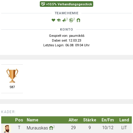
+10.5% Verhandlungsgeschick
TEAMCHEMIE
3
3
KONTO
Gespielt von: paumik66
Dabei seit: 12.03.23
Letztes Login: 06.08. 09:04 Uhr
S
87
KADER:
Pos
Name
Alter
Stärke
En/Fm
Land
2
T
29
9
10/12
LIT
Murauskas