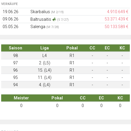
VERKÄUFE
19.06.26
Skarbalius
4.910.649 €
(M 2/19)
09.06.26
53.371.439 €
Baltrusaitis
(S 7/27)
05.05.26
Salenga
50.133.589 €
(M 7/28)
Saison
Liga
Pokal
CC
EC
KC
98
L4
R1
-
-
-
97
2. (L5)
R1
-
-
-
96
15. (L4)
R1
-
-
-
95
11. (L4)
R1
-
-
-
94
4. (L4)
R1
-
-
-
Meister
Pokal
CC
EC
KC
0
0
0
0
0