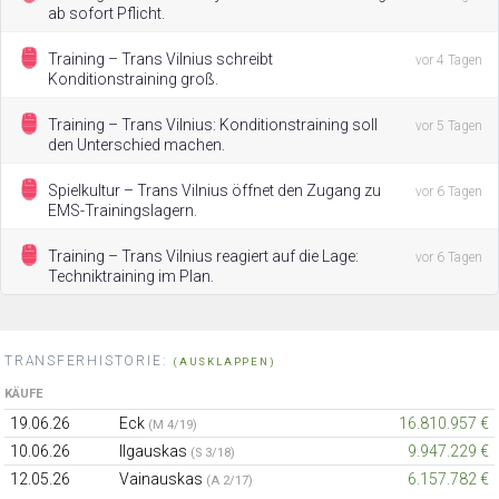
ab sofort Pflicht.
Training – Trans Vilnius schreibt
vor 4 Tagen
Konditionstraining groß.
Training – Trans Vilnius: Konditionstraining soll
vor 5 Tagen
den Unterschied machen.
Spielkultur – Trans Vilnius öffnet den Zugang zu
vor 6 Tagen
EMS-Trainingslagern.
Training – Trans Vilnius reagiert auf die Lage:
vor 6 Tagen
Techniktraining im Plan.
TRANSFERHISTORIE:
(AUSKLAPPEN)
KÄUFE
19.06.26
Eck
16.810.957 €
(M 4/19)
10.06.26
Ilgauskas
9.947.229 €
(S 3/18)
12.05.26
Vainauskas
6.157.782 €
(A 2/17)