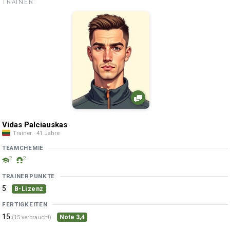
TRAINER:
Vidas Palciauskas
Trainer · 41 Jahre
TEAMCHEMIE
2
2
TRAINERPUNKTE
5
B-Lizenz
FERTIGKEITEN
15
Note 3,4
(15 verbraucht)