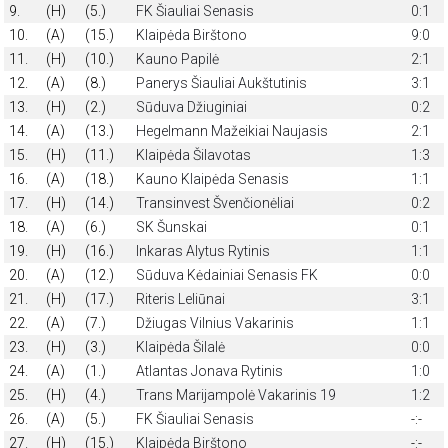
9.
(H)
(5.)
FK Šiauliai Senasis
0:1
10.
(A)
(15.)
Klaipėda Birštono
9:0
11.
(H)
(10.)
Kauno Papilė
2:1
12.
(A)
(8.)
Panerys Šiauliai Aukštutinis
3:1
13.
(H)
(2.)
Sūduva Džiuginiai
0:2
14.
(A)
(13.)
Hegelmann Mažeikiai Naujasis
2:1
15.
(H)
(11.)
Klaipėda Šilavotas
1:3
16.
(A)
(18.)
Kauno Klaipėda Senasis
1:1
17.
(H)
(14.)
Transinvest Švenčionėliai
0:2
18.
(A)
(6.)
SK Šunskai
0:1
19.
(H)
(16.)
Inkaras Alytus Rytinis
1:1
20.
(A)
(12.)
Sūduva Kėdainiai Senasis FK
0:0
21.
(H)
(17.)
Riteris Leliūnai
3:1
22.
(A)
(7.)
Džiugas Vilnius Vakarinis
1:1
23.
(H)
(3.)
Klaipėda Šilalė
0:0
24.
(A)
(1.)
Atlantas Jonava Rytinis
1:0
25.
(H)
(4.)
Trans Marijampolė Vakarinis 19
1:2
26.
(A)
(5.)
FK Šiauliai Senasis
-:-
27.
(H)
(15.)
Klaipėda Birštono
-:-