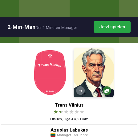
2-Min-Man
Jetzt spielen
Der 2-Minuten-Manager
→
Trans Vilnius
★
★
★
★
★
★
Litauen, Liga 4.4, 9.Platz
Azuolas Labukas
Manager · 58 Jahre