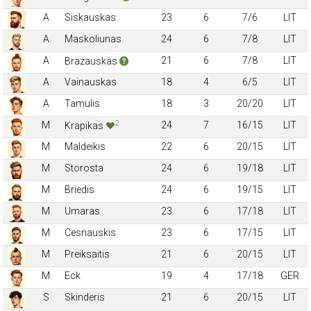
A
Siskauskas
23
6
7/6
LIT
A
Maskoliunas
24
6
7/8
LIT
A
21
6
7/8
LIT
Brazauskas
A
Vainauskas
18
4
6/5
LIT
A
Tamulis
18
3
20/20
LIT
2
M
24
7
16/15
LIT
Krapikas
M
Maldeikis
22
6
20/15
LIT
M
Storosta
24
6
19/18
LIT
M
Briedis
24
6
19/15
LIT
M
Umaras
23
6
17/18
LIT
M
Cesnauskis
23
6
17/15
LIT
M
Preiksaitis
21
6
20/15
LIT
M
Eck
19
4
17/18
GER
S
Skinderis
21
6
20/15
LIT