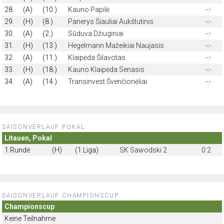
28.
(A)
(10.)
Kauno Papilė
-:-
29.
(H)
(8.)
Panerys Šiauliai Aukštutinis
-:-
30.
(A)
(2.)
Sūduva Džiuginiai
-:-
31.
(H)
(13.)
Hegelmann Mažeikiai Naujasis
-:-
32.
(A)
(11.)
Klaipėda Šilavotas
-:-
33.
(H)
(18.)
Kauno Klaipėda Senasis
-:-
34.
(A)
(14.)
Transinvest Švenčionėliai
-:-
SAISONVERLAUF POKAL:
Litauen, Pokal
1.Runde
(H)
(1.Liga)
SK Sawodski 2
0:2
SAISONVERLAUF CHAMPIONSCUP
Championscup
Keine Teilnahme