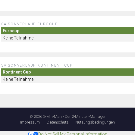
SAISONVERLAUF EUROCUP
Eurocup
Keine Teilnahme
SAISONVERLAUF KONTINENT CUP
Kontinent Cup
Keine Teilnahme
© 2026 2-Min-Man - Der 2-Minuten-Manager
Impressum
Datenschutz
Nutzungsbedingungen
Do Not Sell My Personal Information