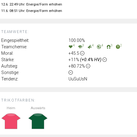
12.6. 22:49 Uhr: Energie/Form erhöhen
11.6. 08:51 Uhr: Energie/Form erhöhen
TEAMWERTE:
Eingespieltheit:
100.00%
4
3
4
4
3
2
Teamchemie:
Moral:
+45.5
Stärke:
+11%
(+0.4% HV)
Aufstieg:
+80.72%
Sonstige:
Tendenz:
UuSuUsN
TRIKOTFARBEN:
Heim
Auswärts