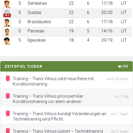
S
Semberas
22
6
17/18
LIT
S
Gustas
22
6
20/20
LIT
✚ 3
S
Brazdauskis
22
6
17/18
LIT
S
Pacesas
19
5
14/16
LIT
S
Ilgauskas
18
4
20/19
LIT
ZEITSPIEL TICKER
LIVE
Training – Trans Vilnius setzt neue Reize mit
vor 8 Stunden
Konditionstraining.
Training – Trans Vilnius priorisiert klar:
vor 1 Tag
Konditionstraining vor allem anderen.
Training – Trans Vilnius kündigt Veränderungen an:
vor 2 Tagen
Techniktraining wird Pflicht.
Training – Trans Vilnius justiert – Techniktraining
vor 3 Tagen