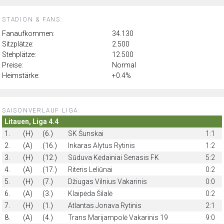
STADION & FANS:
Fanaufkommen:
34.130
Sitzplätze:
2.500
Stehplätze:
12.500
Preise:
Normal
Heimstärke:
+0.4%
SAISONVERLAUF LIGA:
Litauen, Liga 4.4
1.
(H)
(6.)
SK Šunskai
1:1
2.
(A)
(16.)
Inkaras Alytus Rytinis
1:2
3.
(H)
(12.)
Sūduva Kėdainiai Senasis FK
5:2
4.
(A)
(17.)
Riteris Leliūnai
0:2
5.
(H)
(7.)
Džiugas Vilnius Vakarinis
0:0
6.
(A)
(3.)
Klaipėda Šilalė
0:2
7.
(H)
(1.)
Atlantas Jonava Rytinis
2:1
8.
(A)
(4.)
Trans Marijampolė Vakarinis 19
9:0