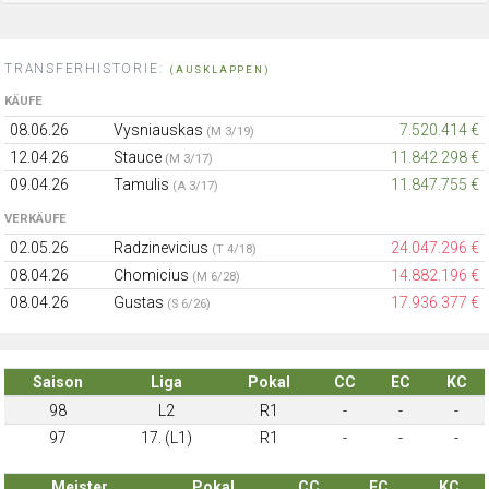
TRANSFERHISTORIE:
(AUSKLAPPEN)
KÄUFE
08.06.26
Vysniauskas
7.520.414 €
(M 3/19)
12.04.26
Stauce
11.842.298 €
(M 3/17)
09.04.26
Tamulis
11.847.755 €
(A 3/17)
VERKÄUFE
02.05.26
Radzinevicius
24.047.296 €
(T 4/18)
08.04.26
Chomicius
14.882.196 €
(M 6/28)
08.04.26
Gustas
17.936.377 €
(S 6/26)
Saison
Liga
Pokal
CC
EC
KC
98
L2
R1
-
-
-
97
17. (L1)
R1
-
-
-
Meister
Pokal
CC
EC
KC