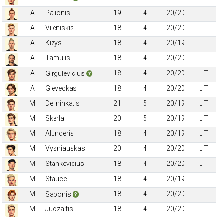
A
Palionis
19
4
20/20
LIT
A
Vileniskis
18
4
20/20
LIT
A
Kizys
18
4
20/19
LIT
A
Tamulis
18
4
20/20
LIT
A
18
4
20/20
LIT
Girgulevicius
A
Gleveckas
18
4
20/20
LIT
M
Delininkatis
21
5
20/19
LIT
M
Skerla
20
5
20/19
LIT
M
Alunderis
18
4
20/19
LIT
M
Vysniauskas
20
4
20/20
LIT
M
Stankevicius
18
4
20/20
LIT
M
Stauce
18
4
20/19
LIT
M
18
4
20/20
LIT
Sabonis
M
Juozaitis
18
4
20/20
LIT