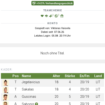
+14.5% Verhandlungsgeschick
TEAMCHEMIE
3
3
KONTO
Gespielt von: Viktoras Vaisvila
Dabei seit: 07.06.26
Letztes Login: 05.08. 20:19 Uhr
Noch ohne Titel.
KADER:
Pos
Name
Alter
Stärke
En/Fm
Land
T
Jegelavicius
18
4
20/19
LIT
T
Sakalas
18
4
20/20
LIT
A
Guscinas
20
5
20/19
LIT
A
20
5
20/19
LIT
Sabonis