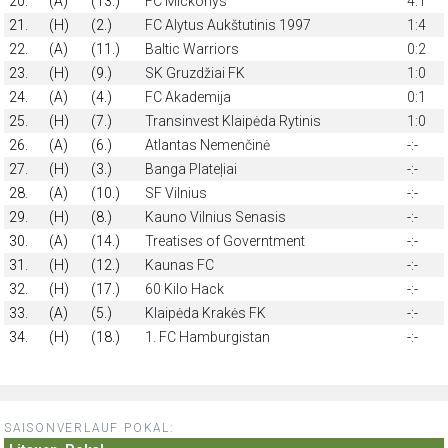
20.
(A)
(13.)
FC Mickonys
4:1
21.
(H)
(2.)
FC Alytus Aukštutinis 1997
1:4
22.
(A)
(11.)
Baltic Warriors
0:2
23.
(H)
(9.)
SK Gruzdžiai FK
1:0
24.
(A)
(4.)
FC Akademija
0:1
25.
(H)
(7.)
Transinvest Klaipėda Rytinis
1:0
26.
(A)
(6.)
Atlantas Nemenčinė
-:-
27.
(H)
(3.)
Banga Plateļiai
-:-
28.
(A)
(10.)
SF Vilnius
-:-
29.
(H)
(8.)
Kauno Vilnius Senasis
-:-
30.
(A)
(14.)
Treatises of Governtment
-:-
31.
(H)
(12.)
Kaunas FC
-:-
32.
(H)
(17.)
60 Kilo Hack
-:-
33.
(A)
(5.)
Klaipėda Krakės FK
-:-
34.
(H)
(18.)
1. FC Hamburgistan
-:-
SAISONVERLAUF POKAL: