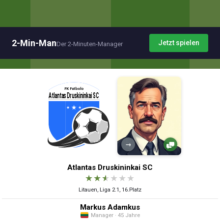
2-Min-Man
Jetzt spielen
Der 2-Minuten-Manager
→
Atlantas Druskininkai SC
★
★
★
★
★
★
Litauen, Liga 2.1, 16.Platz
Markus Adamkus
Manager · 45 Jahre