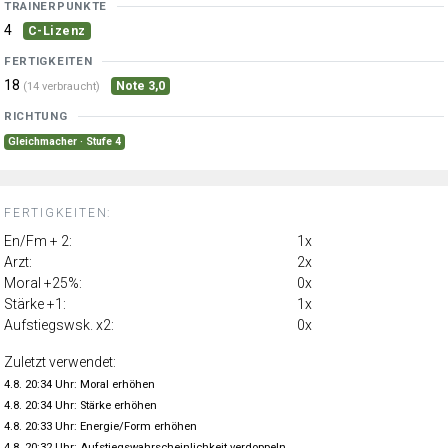
TRAINERPUNKTE
4
C-Lizenz
FERTIGKEITEN
18
Note 3,0
(14 verbraucht)
RICHTUNG
Gleichmacher · Stufe 4
FERTIGKEITEN:
En/Fm + 2:
1x
Arzt:
2x
Moral +25%:
0x
Stärke +1:
1x
Aufstiegswsk. x2:
0x
Zuletzt verwendet:
4.8. 20:34 Uhr: Moral erhöhen
4.8. 20:34 Uhr: Stärke erhöhen
4.8. 20:33 Uhr: Energie/Form erhöhen
4.8. 20:32 Uhr: Aufstiegswahrscheinlichkeit verdoppeln