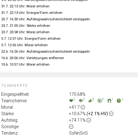
31.7. 22:13 Uhr: Moral erhöhen
31.7. 22:13 Uhr: Energie/Form erhöhen
25.7. 16:30 Uhr: Aufstiegswahrscheinlichkeit verdoppeln
23.7. 21:05 Uhr: Stärke erhöhen
23.7. 20:58 Uhr: Moral erhöhen
5.7. 12:57 Uhr: Energie/Form erhöhen
5.7. 12:56 Uhr: Moral erhöhen
22.6. 16:26 Uhr: Aufstiegswahrscheinlichkeit verdoppeln
16.6. 20:06 Uhr: Verletzungen entfernen
10.6. 10:57 Uhr: Moral erhöhen
TEAMWERTE:
Eingespieltheit:
170.68%
2
3
3
3
1
5
Teamchemie:
Moral:
+41.7
Stärke:
+10.67%
(+2.1% HV)
Aufstieg:
+74.11%
Sonstige:
Tendenz:
SsNnSnS