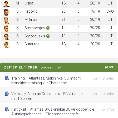
M
Liska
18
4
20/19
LIT
S
Hrgovic
23
6
19/19
CRO
S
Miltinas
21
5
20/19
LIT
S
19
4
20/20
LIT
Stombergas
S
19
4
20/20
LIT
Brazdauskis
S
Butautas
18
4
20/20
LIT
ZEITSPIEL TICKER
LIVE
(AUSKLAPPEN)
Training – Atlantas Druskininkai SC macht
vor 11 Stunden
Konditionstraining zur Chefsache.
Vertrag – Atlantas Druskininkai SC verlängert
vor 11 Stunden
mit 1 Spielern.
Fertigkeit – Atlantas Druskininkai SC verdoppelt die
vor 1 Tag
Aufstiegschancen – Gleichmacher greift.