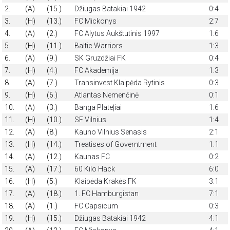
2.
(A)
(15.)
Džiugas Batakiai 1942
0:4
3.
(H)
(13.)
FC Mickonys
2:7
4.
(A)
(2.)
FC Alytus Aukštutinis 1997
1:6
5.
(H)
(11.)
Baltic Warriors
1:3
6.
(A)
(9.)
SK Gruzdžiai FK
0:4
7.
(H)
(4.)
FC Akademija
1:3
8.
(A)
(7.)
Transinvest Klaipėda Rytinis
0:3
9.
(H)
(6.)
Atlantas Nemenčinė
0:1
10.
(A)
(3.)
Banga Plateļiai
1:6
11.
(H)
(10.)
SF Vilnius
1:4
12.
(A)
(8.)
Kauno Vilnius Senasis
2:1
13.
(H)
(14.)
Treatises of Governtment
1:1
14.
(A)
(12.)
Kaunas FC
0:2
15.
(A)
(17.)
60 Kilo Hack
6:0
16.
(H)
(5.)
Klaipėda Krakės FK
3:1
17.
(A)
(18.)
1. FC Hamburgistan
7:1
18.
(A)
(1.)
FC Capsicum
0:3
19.
(H)
(15.)
Džiugas Batakiai 1942
4:1