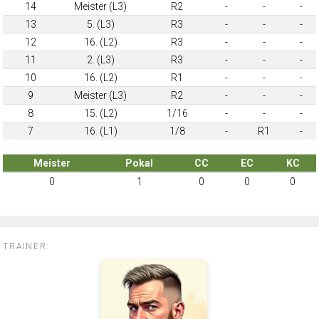
14
Meister (L3)
R2
-
-
-
13
5. (L3)
R3
-
-
-
12
16. (L2)
R3
-
-
-
11
2. (L3)
R3
-
-
-
10
16. (L2)
R1
-
-
-
9
Meister (L3)
R2
-
-
-
8
15. (L2)
1/16
-
-
-
7
16. (L1)
1/8
-
R1
-
Meister
Pokal
CC
EC
KC
0
1
0
0
0
TRAINER: