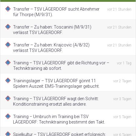
Transfer – TSV LÄGERDORF sucht Abnehmer
vor 21 Stunden
für Thorpe (M/9/31).
Transfer – Zu haben: Toscanini (M/9/31)
vor 21 Stunden
verlässt TSV LÄGERDORF.
Transfer – Zu haben: Krajcovic (A/8/32)
vor 21 Stunden
verlässt TSV LÄGERDORF.
Training – TSV LÄGERDORF gibt die Richtung vor –
vor 1 Tag
Techniktraining ab sofort.
Trainingslager – TSV LÄGERDORF gönnt 11
vor 2 Tagen
Spielern Auszeit: EMS-Trainingslager gebucht.
Training – TSV LÄGERDORF wagt den Schritt:
vor 3 Tagen
Konditionstraining ersetzt alles andere.
Training – Umbruch im Training bei TSV
vor 5 Tagen
LÄGERDORF: Techniktraining bestimmt den Takt.
Spielkultur – TSV LÄGERDORF pokert erfolgreich:
vor 6 Tagen