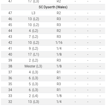
47
17. (L3)
R2
-
-
-
SC Dyserth (Wales)
47
L3
R2
-
-
-
46
13. (L2)
R3
-
-
-
45
10. (L2)
R3
-
-
-
44
4. (L2)
R2
-
-
-
43
7. (L2)
R3
-
-
-
42
10. (L2)
1/16
-
-
-
41
9. (L2)
1/4
-
-
-
40
17. (L1)
1/8
-
-
-
39
2. (L2)
R3
-
-
-
38
Meister (L3)
1/8
-
-
-
37
4. (L3)
R1
-
-
-
36
6. (L3)
R1
-
-
-
35
5. (L3)
R3
-
-
-
34
6. (L3)
R1
-
-
-
33
2. (L4)
1/8
-
-
-
32
13. (L3)
1/4
-
-
-