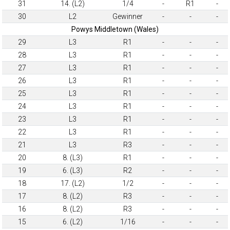
31
14. (L2)
1/4
-
R1
-
30
L2
Gewinner
-
-
-
Powys Middletown (Wales)
29
L3
R1
-
-
-
28
L3
R1
-
-
-
27
L3
R1
-
-
-
26
L3
R1
-
-
-
25
L3
R1
-
-
-
24
L3
R1
-
-
-
23
L3
R1
-
-
-
22
L3
R1
-
-
-
21
L3
R3
-
-
-
20
8. (L3)
R1
-
-
-
19
6. (L3)
R2
-
-
-
18
17. (L2)
1/2
-
-
-
17
8. (L2)
R3
-
-
-
16
8. (L2)
R3
-
-
-
15
6. (L2)
1/16
-
-
-