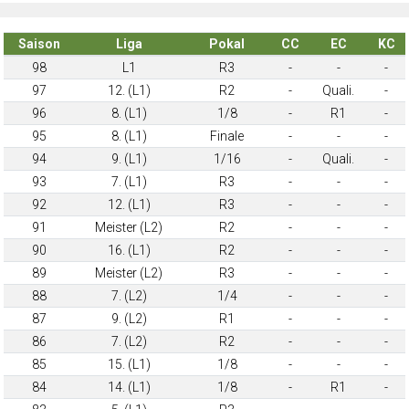
Saison
Liga
Pokal
CC
EC
KC
98
L1
R3
-
-
-
97
12. (L1)
R2
-
Quali.
-
96
8. (L1)
1/8
-
R1
-
95
8. (L1)
Finale
-
-
-
94
9. (L1)
1/16
-
Quali.
-
93
7. (L1)
R3
-
-
-
92
12. (L1)
R3
-
-
-
91
Meister (L2)
R2
-
-
-
90
16. (L1)
R2
-
-
-
89
Meister (L2)
R3
-
-
-
88
7. (L2)
1/4
-
-
-
87
9. (L2)
R1
-
-
-
86
7. (L2)
R2
-
-
-
85
15. (L1)
1/8
-
-
-
84
14. (L1)
1/8
-
R1
-