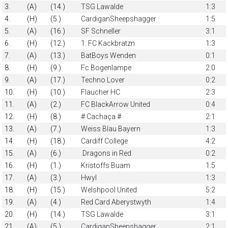
3.
(A)
(14.)
TSG Lawalde
1:3
4.
(H)
(5.)
CardiganSheepshagger
1:5
5.
(A)
(16.)
SF Schneller
3:1
6.
(H)
(12.)
1. FC Kackbratzn
1:3
7.
(A)
(13.)
BatBoys Wenden
0:1
8.
(H)
(9.)
Fc Bogenlampe
2:0
9.
(A)
(17.)
Techno Lover
0:2
10.
(H)
(10.)
Flaucher HC
2:3
11.
(A)
(2.)
FC BlackArrow United
0:4
12.
(H)
(8.)
# Cachaça #
2:1
13.
(A)
(7.)
Weiss Blau Bayern
1:3
14.
(H)
(18.)
Cardiff College
4:2
15.
(A)
(6.)
.Dragons in Red
0:2
16.
(H)
(1.)
Kristoffs Buam
1:5
17.
(A)
(3.)
Hwyl
1:3
18.
(H)
(15.)
Welshpool United
5:2
19.
(A)
(4.)
Red Card Aberystwyth
1:4
20.
(H)
(14.)
TSG Lawalde
3:1
21.
(A)
(5.)
CardiganSheepshagger
2:1