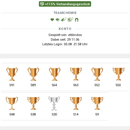
+17.5% Verhandlungsgeschick
TEAMCHEMIE
3
3
KONTO
Gespielt von: elblindos
Dabei seit: 29.11.06
Letztes Login: 05.08. 21:58 Uhr
S
91
S
89
S
64
S
63
S
52
S
50
S
48
S
38
S
30
S
14
S
9