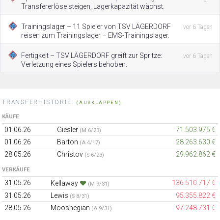
Transfererlöse steigen, Lagerkapazität wächst.
Trainingslager – 11 Spieler von TSV LÄGERDORF
vor 6 Tagen
reisen zum Trainingslager – EMS-Trainingslager.
Fertigkeit – TSV LÄGERDORF greift zur Spritze:
vor 6 Tagen
Verletzung eines Spielers behoben.
TRANSFERHISTORIE:
(AUSKLAPPEN)
KÄUFE
01.06.26
Giesler
71.503.975 €
(M 6/23)
01.06.26
Barton
28.263.630 €
(A 4/17)
28.05.26
Christov
29.962.862 €
(S 6/23)
VERKÄUFE
31.05.26
136.510.717 €
Kellaway
(M 9/31)
31.05.26
Lewis
95.355.822 €
(S 8/31)
28.05.26
Mooshegian
97.248.731 €
(A 9/31)