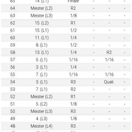
65
14. (L1)
Finale
-
-
-
64
Meister (L2)
R2
-
-
-
63
Meister (L3)
1/8
-
-
-
62
15. (L2)
R1
-
-
-
61
15. (L1)
1/2
-
-
-
60
11. (L1)
1/4
-
-
-
59
8. (L1)
1/2
-
-
-
58
13. (L1)
1/4
-
R2
-
57
5. (L1)
1/16
-
1/16
-
56
3. (L1)
1/4
-
-
-
55
7. (L1)
1/16
-
1/16
-
54
3. (L1)
R3
-
Quali.
-
53
7. (L1)
R2
-
-
-
52
Meister (L2)
R1
-
-
-
51
5. (L2)
1/8
-
-
-
50
Meister (L3)
R3
-
-
-
49
4. (L3)
1/8
-
-
-
48
Meister (L4)
R3
-
-
-