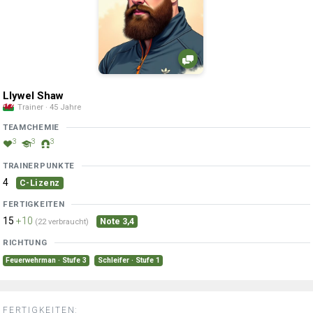
Llywel Shaw
Trainer · 45 Jahre
TEAMCHEMIE
3
3
3
TRAINERPUNKTE
4
C-Lizenz
FERTIGKEITEN
15
+10
Note 3,4
(22 verbraucht)
RICHTUNG
Feuerwehrman · Stufe 3
Schleifer · Stufe 1
FERTIGKEITEN: