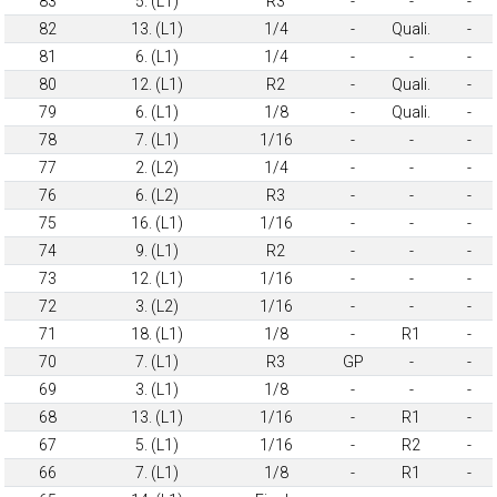
83
5. (L1)
R3
-
-
-
82
13. (L1)
1/4
-
Quali.
-
81
6. (L1)
1/4
-
-
-
80
12. (L1)
R2
-
Quali.
-
79
6. (L1)
1/8
-
Quali.
-
78
7. (L1)
1/16
-
-
-
77
2. (L2)
1/4
-
-
-
76
6. (L2)
R3
-
-
-
75
16. (L1)
1/16
-
-
-
74
9. (L1)
R2
-
-
-
73
12. (L1)
1/16
-
-
-
72
3. (L2)
1/16
-
-
-
71
18. (L1)
1/8
-
R1
-
70
7. (L1)
R3
GP
-
-
69
3. (L1)
1/8
-
-
-
68
13. (L1)
1/16
-
R1
-
67
5. (L1)
1/16
-
R2
-
66
7. (L1)
1/8
-
R1
-