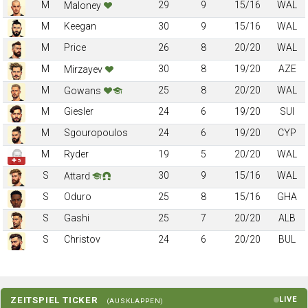
M
29
9
15/16
WAL
Maloney
M
Keegan
30
9
15/16
WAL
M
Price
26
8
20/20
WAL
M
30
8
19/20
AZE
Mirzayev
M
25
8
20/20
WAL
Gowans
M
Giesler
24
6
19/20
SUI
M
Sgouropoulos
24
6
19/20
CYP
M
Ryder
19
5
20/20
WAL
✚ 5
S
30
9
15/16
WAL
Attard
S
Oduro
25
8
15/16
GHA
S
Gashi
25
7
20/20
ALB
S
Christov
24
6
20/20
BUL
ZEITSPIEL TICKER
LIVE
(AUSKLAPPEN)