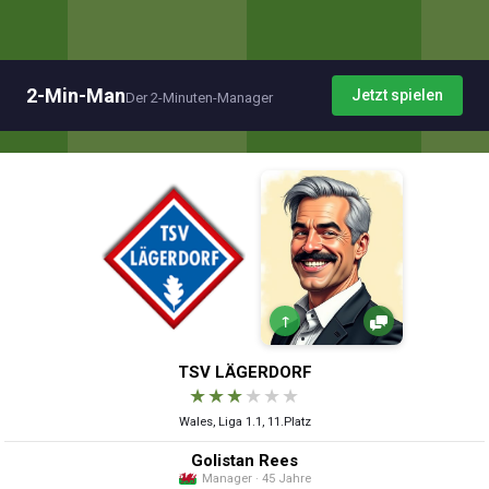
2-Min-Man
Jetzt spielen
Der 2-Minuten-Manager
↑
TSV LÄGERDORF
★
★
★
★
★
★
Wales, Liga 1.1, 11.Platz
Golistan Rees
Manager · 45 Jahre