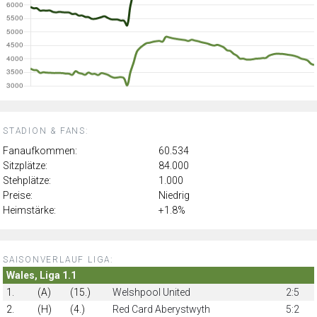
STADION & FANS:
Fanaufkommen:
60.534
Sitzplätze:
84.000
Stehplätze:
1.000
Preise:
Niedrig
Heimstärke:
+1.8%
SAISONVERLAUF LIGA:
Wales, Liga 1.1
1.
(A)
(15.)
Welshpool United
2:5
2.
(H)
(4.)
Red Card Aberystwyth
5:2