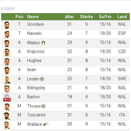
KADER:
Pos
Name
Alter
Stärke
En/Fm
Land
T
Goodwin
31
9
15/16
WAL
T
Navedo
24
7
19/20
ESP
A
29
9
15/16
WAL
Madoc
A
Krajcovic
32
8
19/20
CZE
A
Hughes
31
8
15/16
WAL
A
Iwan
25
8
15/16
WAL
A
25
7
19/20
SWE
Lindén
A
Billingsley
21
6
18/20
WAL
A
Barton
18
4
19/20
WAL
✚ 12
M
31
9
15/16
WAL
Thorpe
M
Toscanini
31
9
15/16
ITA
2
M
30
9
15/16
WAL
Wallace