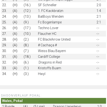
22.
(H)
(16.)
SF Schneller
2:0
23.
(A)
(12.)
1. FC Kackbratzn
1:4
24.
(H)
(13.)
BatBoys Wenden
2:1
25.
(A)
(9.)
Fc Bogenlampe
2:1
26.
(H)
(17.)
Techno Lover
-:-
27.
(A)
(10.)
Flaucher HC
-:-
28.
(H)
(2.)
FC BlackArrow United
-:-
29.
(A)
(8.)
# Cachaça #
-:-
30.
(H)
(7.)
Weiss Blau Bayern
-:-
31.
(A)
(18.)
Cardiff College
-:-
32.
(H)
(6.)
.Dragons in Red
-:-
33.
(A)
(1.)
Kristoffs Buam
-:-
34.
(H)
(3.)
Hwyl
-:-
SAISONVERLAUF POKAL:
Wales, Pokal
1.Runde
(A)
(5.Liga)
Dragon Llanederyn
1:0