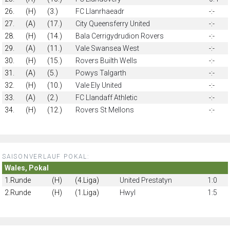
26.
(H)
(3.)
FC Llanrhaeadr
-:-
27.
(A)
(17.)
City Queensferry United
-:-
28.
(H)
(14.)
Bala Cerrigydrudion Rovers
-:-
29.
(A)
(11.)
Vale Swansea West
-:-
30.
(H)
(15.)
Rovers Builth Wells
-:-
31.
(A)
(5.)
Powys Talgarth
-:-
32.
(H)
(10.)
Vale Ely United
-:-
33.
(A)
(2.)
FC Llandaff Athletic
-:-
34.
(H)
(12.)
Rovers St Mellons
-:-
SAISONVERLAUF POKAL:
Wales, Pokal
1.Runde
(H)
(4.Liga)
United Prestatyn
1:0
2.Runde
(H)
(1.Liga)
Hwyl
1:5