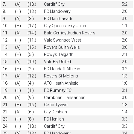
7.
(A)
(18.)
Cardiff City
5:2
8.
(H)
(13.)
FC Llandovery
2:0
9.
(A)
(3.)
FC Llanrhaeadr
3:0
10.
(H)
(17.)
City Queensferry United
1:1
11.
(A)
(14.)
Bala Cerrigydrudion Rovers
2:0
12.
(H)
(11.)
Vale Swansea West
2:0
13.
(A)
(15.)
Rovers Builth Wells
0:0
14.
(H)
(5.)
Powys Talgarth
2:1
15.
(A)
(10.)
Vale Ely United
2:0
16.
(H)
(2.)
FC Llandaff Athletic
0:2
17.
(A)
(12.)
Rovers St Mellons
1:3
18.
(A)
(4.)
AFC Heath Athletic
1:0
19.
(H)
(1.)
FC Rumney FC
0:1
20.
(A)
(9.)
Cambrian Llansannan
0:0
21.
(H)
(16.)
Celtic Tywyn
1:3
22.
(A)
(6.)
City Denbigh
1:4
23.
(H)
(8.)
FC Henllan
0:3
24.
(H)
(18.)
Cardiff City
0:3
25.
(A)
(13.)
FC Llandovery
0:4