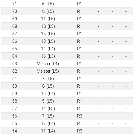
71
6. (L5)
R1
-
-
-
70
8. (L5)
R1
-
-
-
69
11. (L5)
R1
-
-
-
68
18. (L5)
R1
-
-
-
67
15. (L5)
R1
-
-
-
66
10. (L5)
R1
-
-
-
65
14. (L4)
R1
-
-
-
64
16. (L3)
R1
-
-
-
63
Meister (L4)
R1
-
-
-
62
Meister (L5)
R1
-
-
-
61
7. (L5)
R1
-
-
-
60
8. (L5)
R1
-
-
-
59
16. (L4)
R1
-
-
-
58
5. (L5)
R1
-
-
-
57
14. (L5)
R1
-
-
-
56
7. (L5)
R3
-
-
-
55
17. (L4)
R1
-
-
-
54
11. (L4)
R3
-
-
-