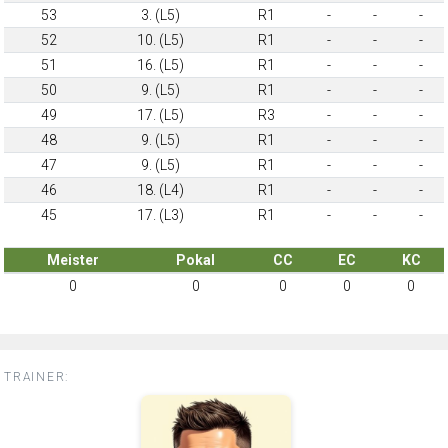
53
3. (L5)
R1
-
-
-
52
10. (L5)
R1
-
-
-
51
16. (L5)
R1
-
-
-
50
9. (L5)
R1
-
-
-
49
17. (L5)
R3
-
-
-
48
9. (L5)
R1
-
-
-
47
9. (L5)
R1
-
-
-
46
18. (L4)
R1
-
-
-
45
17. (L3)
R1
-
-
-
Meister
Pokal
CC
EC
KC
0
0
0
0
0
TRAINER: