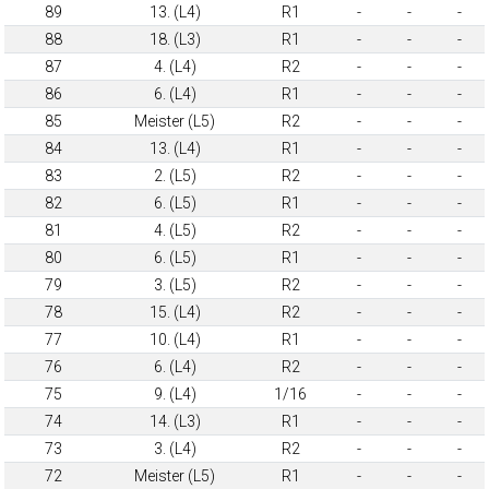
89
13. (L4)
R1
-
-
-
88
18. (L3)
R1
-
-
-
87
4. (L4)
R2
-
-
-
86
6. (L4)
R1
-
-
-
85
Meister (L5)
R2
-
-
-
84
13. (L4)
R1
-
-
-
83
2. (L5)
R2
-
-
-
82
6. (L5)
R1
-
-
-
81
4. (L5)
R2
-
-
-
80
6. (L5)
R1
-
-
-
79
3. (L5)
R2
-
-
-
78
15. (L4)
R2
-
-
-
77
10. (L4)
R1
-
-
-
76
6. (L4)
R2
-
-
-
75
9. (L4)
1/16
-
-
-
74
14. (L3)
R1
-
-
-
73
3. (L4)
R2
-
-
-
72
Meister (L5)
R1
-
-
-