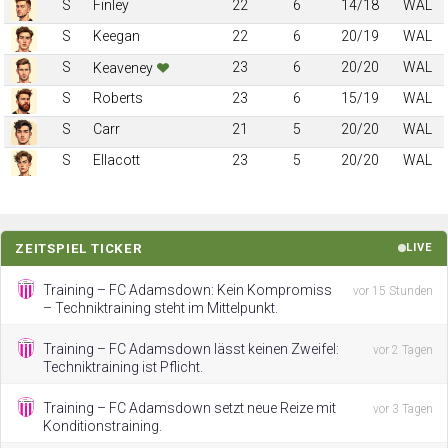
S
Finley
22
6
14/18
WAL
S
Keegan
22
6
20/19
WAL
S
23
6
20/20
WAL
Keaveney
S
Roberts
23
6
15/19
WAL
S
Carr
21
5
20/20
WAL
S
Ellacott
23
5
20/20
WAL
ZEITSPIEL TICKER
LIVE
Training – FC Adamsdown: Kein Kompromiss
vor 15 Stunden
– Techniktraining steht im Mittelpunkt.
Training – FC Adamsdown lässt keinen Zweifel:
vor 2 Tagen
Techniktraining ist Pflicht.
Training – FC Adamsdown setzt neue Reize mit
vor 3 Tagen
Konditionstraining.