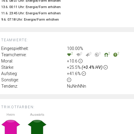
14.6. 08:07 Uhr: Energie/Form erhöhen
13.6. 00:11 Uhr: Energie/Form erhöhen
11.6. 23:45 Uhr: Energie/Form erhöhen
9.6. 07:18 Uhr: Energie/Form erhöhen
TEAMWERTE:
Eingespieltheit:
100.00%
2
0
0
0
2
2
Teamchemie:
Moral:
+10.6
Stärke:
+25.5%
(+0.4% HV)
Aufstieg:
+41.6%
Sonstige:
Tendenz:
NuNnNNn
TRIKOTFARBEN:
Heim
Auswärts