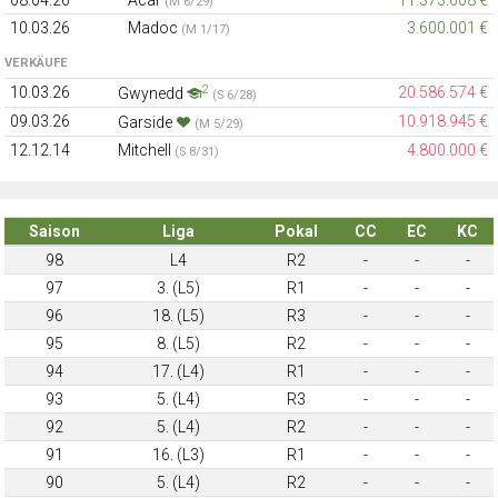
(M 6/29)
10.03.26
Madoc
3.600.001 €
(M 1/17)
VERKÄUFE
2
10.03.26
20.586.574 €
Gwynedd
(S 6/28)
09.03.26
10.918.945 €
Garside
(M 5/29)
12.12.14
Mitchell
4.800.000 €
(S 8/31)
Saison
Liga
Pokal
CC
EC
KC
98
L4
R2
-
-
-
97
3. (L5)
R1
-
-
-
96
18. (L5)
R3
-
-
-
95
8. (L5)
R2
-
-
-
94
17. (L4)
R1
-
-
-
93
5. (L4)
R3
-
-
-
92
5. (L4)
R2
-
-
-
91
16. (L3)
R1
-
-
-
90
5. (L4)
R2
-
-
-