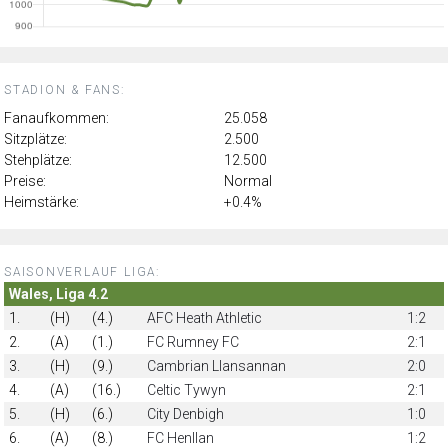
STADION & FANS:
Fanaufkommen:
25.058
Sitzplätze:
2.500
Stehplätze:
12.500
Preise:
Normal
Heimstärke:
+0.4%
SAISONVERLAUF LIGA:
Wales, Liga 4.2
1.
(H)
(4.)
AFC Heath Athletic
1:2
2.
(A)
(1.)
FC Rumney FC
2:1
3.
(H)
(9.)
Cambrian Llansannan
2:0
4.
(A)
(16.)
Celtic Tywyn
2:1
5.
(H)
(6.)
City Denbigh
1:0
6.
(A)
(8.)
FC Henllan
1:2