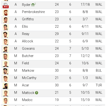
2
A
24
6
17/18
WAL
Ryder
✚ 4
A
Pembrokeshire
23
6
8/8
WAL
A
Griffiths
23
6
3/7
WAL
A
Ellis
22
6
4/11
WAL
A
Reay
29
6
9/11
WAL
A
Allcock
22
5
6/9
WAL
M
Gowans
24
7
5/10
WAL
M
Butcher
23
7
12/12
WAL
M
Field
24
6
10/6
WAL
M
Markow
30
6
8/8
BUL
M
McCarthy
21
6
1/3
WAL
M
Acar
30
6
9/7
TUR
M
21
5
10/15
WAL
Mattock
M
Madoc
19
3
15/19
WAL