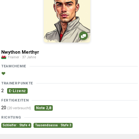
Nwython Merthyr
Trainer · 37 Jahre
TEAMCHEMIE
TRAINERPUNKTE
2
E-Lizenz
FERTIGKEITEN
20
Note 2,8
(20 verbraucht)
RICHTUNG
Schleifer · Stufe 4
Tausendsassa · Stufe 3