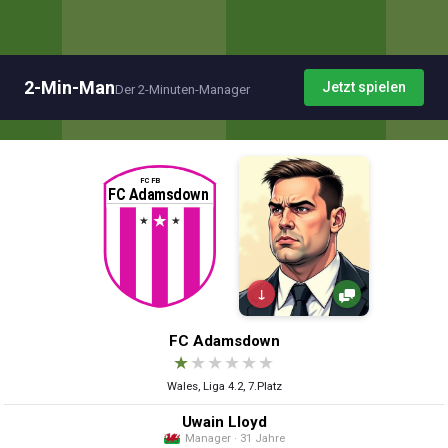
2-Min-Man
Jetzt spielen
Der 2-Minuten-Manager
↓
FC Adamsdown
★
★
★
★
★
★
Wales, Liga 4.2, 7.Platz
Uwain Lloyd
Manager · 31 Jahre