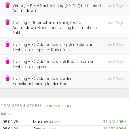
Vertrag – Klare Sache: Finley (S/6/22) bleibt bei FC
vor 3 Tagen
Adamsdown.
Training – Umbruch im Training bei FC
vor 4 Tagen
Adamsdown: Konditionstraining bestimmt den
Takt.
Training – FC Adamsdown legt den Fokus auf
vor 5 Tagen
Techniktraining – der Kader folgt.
Training – FC Adamsdown stellt das Team auf
vor 6 Tagen
Techniktraining ein.
Training – FC Adamsdown ordert
vor 7 Tagen
Konditionstraining für den Kader.
TRANSFERHISTORIE:
(AUSKLAPPEN)
KÄUFE
08.04.26
Markow
11.373.608 €
(M 6/29)
08.04.26
Acar
11.373.608 €