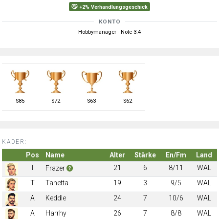
+2% Verhandlungsgeschick
KONTO
Hobbymanager · Note 3.4
S
85
S
72
S
63
S
62
KADER:
Pos
Name
Alter
Stärke
En/Fm
Land
T
21
6
8/11
WAL
Frazer
T
Tanetta
19
3
9/5
WAL
A
Keddle
24
7
10/6
WAL
A
Harrhy
26
7
8/8
WAL