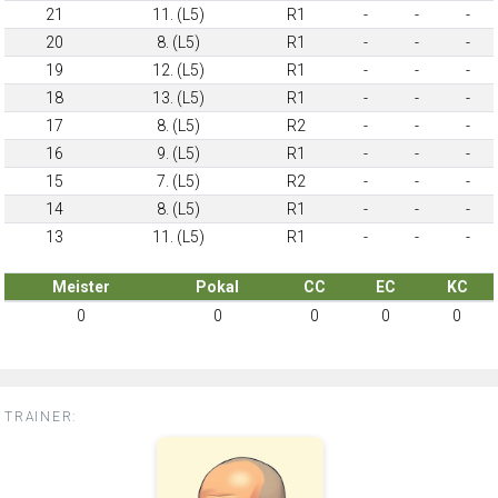
21
11. (L5)
R1
-
-
-
20
8. (L5)
R1
-
-
-
19
12. (L5)
R1
-
-
-
18
13. (L5)
R1
-
-
-
17
8. (L5)
R2
-
-
-
16
9. (L5)
R1
-
-
-
15
7. (L5)
R2
-
-
-
14
8. (L5)
R1
-
-
-
13
11. (L5)
R1
-
-
-
Meister
Pokal
CC
EC
KC
0
0
0
0
0
TRAINER: