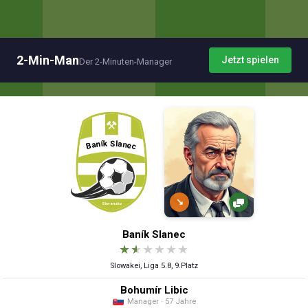
2-Min-Man
Jetzt spielen
Der 2-Minuten-Manager
↘
Baník Slanec
★
★
★
★
★
★
Slowakei, Liga 5.8, 9.Platz
Bohumír Libic
Manager · 57 Jahre