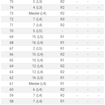
75
5. (L3)
R2
-
-
-
74
4. (L3)
R2
-
-
-
73
Meister (L4)
R2
-
-
-
72
7. (L4)
R3
-
-
-
71
7. (L4)
R2
-
-
-
70
5. (L5)
-
-
-
-
69
15. (L5)
R1
-
-
-
68
16. (L4)
R1
-
-
-
67
2. (L5)
R1
-
-
-
66
15. (L4)
R2
-
-
-
65
10. (L4)
R1
-
-
-
64
12. (L4)
R2
-
-
-
63
12. (L4)
R2
-
-
-
62
16. (L3)
R1
-
-
-
61
Meister (L4)
R1
-
-
-
60
6. (L4)
R2
-
-
-
59
7. (L4)
R2
-
-
-
58
7. (L4)
R1
-
-
-