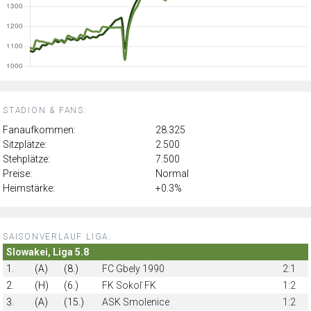
STADION & FANS:
Fanaufkommen:
28.325
Sitzplätze:
2.500
Stehplätze:
7.500
Preise:
Normal
Heimstärke:
+0.3%
SAISONVERLAUF LIGA:
Slowakei, Liga 5.8
1.
(A)
(8.)
FC Gbely 1990
2:1
2.
(H)
(6.)
FK Sokoľ FK
1:2
3.
(A)
(15.)
ASK Smolenice
1:2