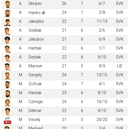
A
Skripec
26
7
6/7
SVK
A
24
7
2/8
SVK
Hanko
A
Jakubko
22
7
11/13
SVK
A
Sedliak
21
6
2/6
SVK
A
Jakubov
21
6
6/9
SVK
A
Hantak
22
6
1/1
SVK
A
Sestak
22
6
9/10
SVK
A
Manser
21
5
9/9
LIE
M
Gergely
24
7
13/15
SVK
M
Zofcak
24
7
4/1
SVK
M
Hantak
23
6
9/10
SVK
M
Czinege
24
6
10/10
SVK
M
Debnar
22
6
9/10
SVK
M
Veselý
21
5
20/20
SVK
✚ 1
M
Medved
20
5
3/4
SVK