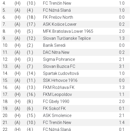
4.
(H)
(10.)
FC Trenčín New
1:0
5.
(A)
(4.)
FC Nižná Slaná
1:0
6.
(H)
(18.)
FK Prešov North
0:0
7.
(A)
(17.)
ASK Košice Lower
0:2
8.
(H)
(5.)
MFK Bratislava Lower 1965
2:0
9.
(A)
(12.)
Slovan Turčianske Teplice
1:3
10.
(H)
(2.)
Baník Seredi
0:0
11.
(A)
(1.)
DAC Nitra New
0:2
12.
(H)
(3.)
Sigma Pohranice
2:1
13.
(A)
(7.)
Slovan Buzica FC
3:1
14.
(H)
(14.)
Spartak Ľudovítová
1:0
15.
(A)
(11.)
ŠSK Hrhovce 1916
0:0
16.
(A)
(13.)
FKM Rožňava FK
1:3
17.
(H)
(16.)
FKM Leopoldov
1:1
18.
(H)
(8.)
FC Gbely 1990
2:0
19.
(A)
(6.)
FK Sokoľ FK
0:1
20.
(H)
(15.)
ASK Smolenice
2:1
21.
(A)
(10.)
FC Trenčín New
1:4
22.
(H)
(4.)
FC Nižná Slaná
0:1