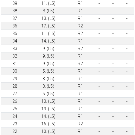
39
11. (L5)
R1
-
-
-
38
8. (L5)
R1
-
-
-
37
13. (L5)
R1
-
-
-
36
17. (L5)
R2
-
-
-
35
11. (L5)
R2
-
-
-
34
14. (L5)
R1
-
-
-
33
9. (L5)
R2
-
-
-
32
9. (L5)
R1
-
-
-
31
9. (L5)
R2
-
-
-
30
5. (L5)
R1
-
-
-
29
3. (L5)
R1
-
-
-
28
3. (L5)
R1
-
-
-
27
5. (L5)
R1
-
-
-
26
10. (L5)
R1
-
-
-
25
13. (L5)
R1
-
-
-
24
14. (L5)
R1
-
-
-
23
16. (L5)
R2
-
-
-
22
10. (L5)
R1
-
-
-