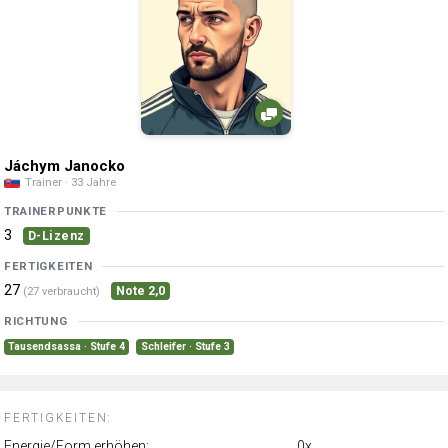
Jáchym Janocko
Trainer · 33 Jahre
TRAINERPUNKTE
3
D-Lizenz
FERTIGKEITEN
27
Note 2,0
(27 verbraucht)
RICHTUNG
Tausendsassa · Stufe 4
Schleifer · Stufe 3
FERTIGKEITEN:
Energie/Form erhöhen:
0x