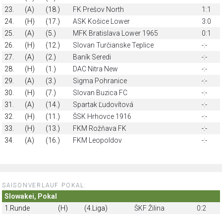
23.
(A)
(18.)
FK Prešov North
1:1
24.
(H)
(17.)
ASK Košice Lower
3:0
25.
(A)
(5.)
MFK Bratislava Lower 1965
0:1
26.
(H)
(12.)
Slovan Turčianske Teplice
-:-
27.
(A)
(2.)
Baník Seredi
-:-
28.
(H)
(1.)
DAC Nitra New
-:-
29.
(A)
(3.)
Sigma Pohranice
-:-
30.
(H)
(7.)
Slovan Buzica FC
-:-
31.
(A)
(14.)
Spartak Ľudovítová
-:-
32.
(H)
(11.)
ŠSK Hrhovce 1916
-:-
33.
(H)
(13.)
FKM Rožňava FK
-:-
34.
(A)
(16.)
FKM Leopoldov
-:-
SAISONVERLAUF POKAL:
Slowakei, Pokal
1.Runde
(H)
(4.Liga)
ŠKF Žilina
0:2