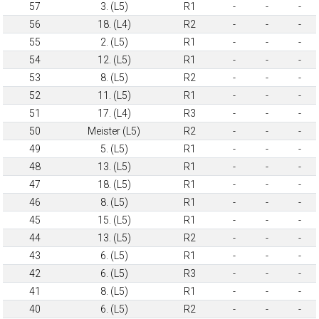
57
3. (L5)
R1
-
-
-
56
18. (L4)
R2
-
-
-
55
2. (L5)
R1
-
-
-
54
12. (L5)
R1
-
-
-
53
8. (L5)
R2
-
-
-
52
11. (L5)
R1
-
-
-
51
17. (L4)
R3
-
-
-
50
Meister (L5)
R2
-
-
-
49
5. (L5)
R1
-
-
-
48
13. (L5)
R1
-
-
-
47
18. (L5)
R1
-
-
-
46
8. (L5)
R1
-
-
-
45
15. (L5)
R1
-
-
-
44
13. (L5)
R2
-
-
-
43
6. (L5)
R1
-
-
-
42
6. (L5)
R3
-
-
-
41
8. (L5)
R1
-
-
-
40
6. (L5)
R2
-
-
-