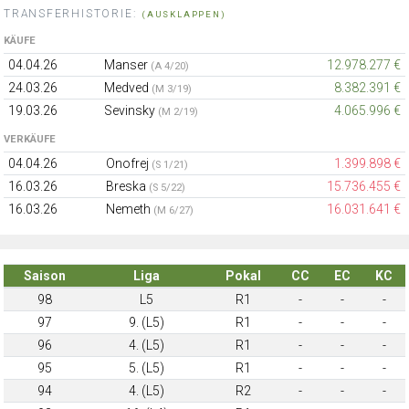
TRANSFERHISTORIE:
(AUSKLAPPEN)
KÄUFE
04.04.26
Manser
12.978.277 €
(A 4/20)
24.03.26
Medved
8.382.391 €
(M 3/19)
19.03.26
Sevinsky
4.065.996 €
(M 2/19)
VERKÄUFE
04.04.26
Onofrej
1.399.898 €
(S 1/21)
16.03.26
Breska
15.736.455 €
(S 5/22)
16.03.26
Nemeth
16.031.641 €
(M 6/27)
Saison
Liga
Pokal
CC
EC
KC
98
L5
R1
-
-
-
97
9. (L5)
R1
-
-
-
96
4. (L5)
R1
-
-
-
95
5. (L5)
R1
-
-
-
94
4. (L5)
R2
-
-
-