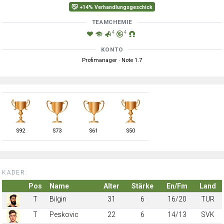
+14% Verhandlungsgeschick
TEAMCHEMIE
4
4
KONTO
Profimanager · Note 1.7
S
92
S
73
S
61
S
50
KADER:
Pos
Name
Alter
Stärke
En/Fm
Land
T
Bilgin
31
6
16/20
TUR
T
Peskovic
22
6
14/13
SVK