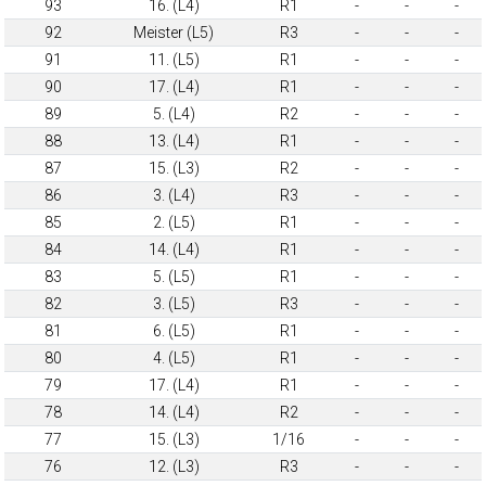
93
16. (L4)
R1
-
-
-
92
Meister (L5)
R3
-
-
-
91
11. (L5)
R1
-
-
-
90
17. (L4)
R1
-
-
-
89
5. (L4)
R2
-
-
-
88
13. (L4)
R1
-
-
-
87
15. (L3)
R2
-
-
-
86
3. (L4)
R3
-
-
-
85
2. (L5)
R1
-
-
-
84
14. (L4)
R1
-
-
-
83
5. (L5)
R1
-
-
-
82
3. (L5)
R3
-
-
-
81
6. (L5)
R1
-
-
-
80
4. (L5)
R1
-
-
-
79
17. (L4)
R1
-
-
-
78
14. (L4)
R2
-
-
-
77
15. (L3)
1/16
-
-
-
76
12. (L3)
R3
-
-
-