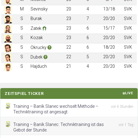
M
Sevinsky
20
4
13/18
SVK
S
Burak
23
7
20/20
SVK
S
23
6
15/17
SVK
Zatek
S
Kozak
23
6
20/20
SVK
S
22
6
18/20
SVK
Okrucky
S
22
5
20/20
SVK
Dubek
S
Hajduch
21
4
20/20
SVK
ZEITSPIEL TICKER
LIVE
Training – Baník Slanec wechselt Methode –
vor 4 Stunden
Techniktraining ist angesagt.
Training – Baník Slanec: Techniktraining ist das
vor 1 Tag
Gebot der Stunde.